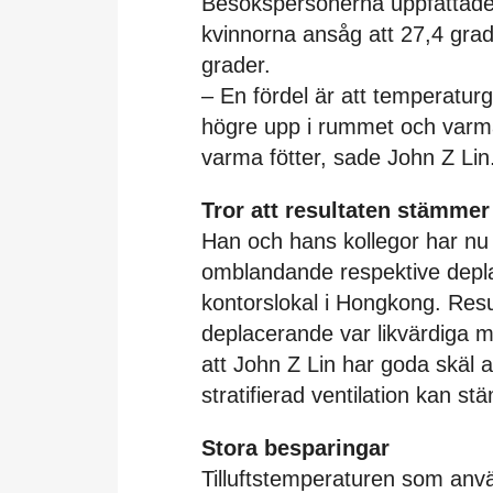
Besökspersonerna uppfattade
kvinnorna ansåg att 27,4 gra
grader.
– En fördel är att temperaturg
högre upp i rummet och varmar
varma fötter, sade John Z Lin
Tror att resultaten stämmer
Han och hans kollegor har nu s
omblandande respektive deplac
kontorslokal i Hongkong. Res
deplacerande var likvärdiga m
att John Z Lin har goda skäl a
stratifierad ventilation kan s
Stora besparingar
Tilluftstemperaturen som använ