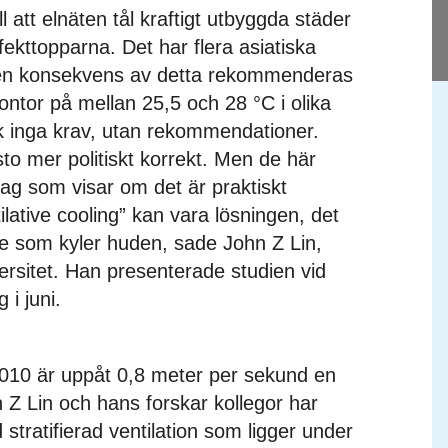
l att elnäten tål kraftigt utbyggda städer
ekttopparna. Det har flera asiatiska
m en konsekvens av detta rekommenderas
ntor på mellan 25,5 och 28 °C i olika
ck inga krav, utan rekommendationer.
to mer politiskt korrekt. Men de här
g som visar om det är praktiskt
ilative cooling” kan vara lösningen, det
lse som kyler huden, sade John Z Lin,
rsitet. Han presenterade studien vid
i juni.
010 är uppåt 0,8 meter per sekund en
 Z Lin och hans forskar kollegor har
 stratifierad ventilation som ligger under