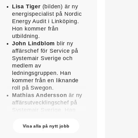
Lisa Tiger
(bilden) är ny
energispecialist på Nordic
Energy Audit i Linköping.
Hon kommer från
utbildning.
John Lindblom
blir ny
affärschef för Service på
Systemair Sverige och
medlem av
ledningsgruppen. Han
kommer från en liknande
roll på Swegon.
Mathias Andersson
är ny
affärsutvecklingschef på
Systemair Sverige. Han
kommer från Stappert där
han var ansvarig för
Visa alla på nytt jobb
affärsutveckling och