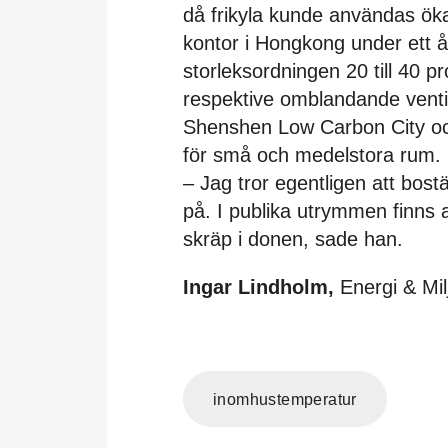
då frikyla kunde användas öka
kontor i Hongkong under ett år
storleksordningen 20 till 40 
respektive omblandande ventil
Shenshen Low Carbon City och
för små och medelstora rum.
– Jag tror egentligen att bostä
på. I publika utrymmen finns al
skräp i donen, sade han.
Ingar Lindholm,
Energi & Mil
inomhustemperatur