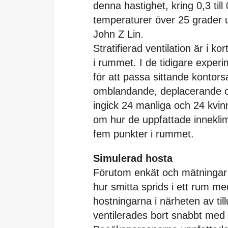
denna hastighet, kring 0,3 till
temperaturer över 25 grader u
John Z Lin.
Stratifierad ventilation är i k
i rummet. I de tidigare exper
för att passa sittande kontor
omblandande, deplacerande och 
ingick 24 manliga och 24 kvinn
om hur de uppfattade innekli
fem punkter i rummet.
Simulerad hosta
Förutom enkät och mätningar 
hur smitta sprids i ett rum me
hostningarna i närheten av til
ventilerades bort snabbt med d