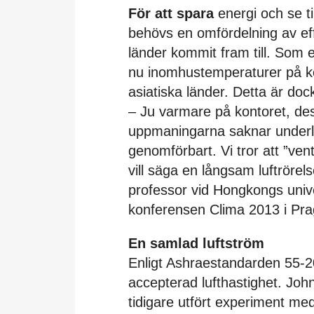
För att spara
energi och se til
behövs en omfördelning av eff
länder kommit fram till. So
nu inomhustemperaturer på ko
asiatiska länder. Detta är do
– Ju varmare på kontoret, des
uppmaningarna saknar underla
genomförbart. Vi tror att ”vent
vill säga en långsam luftröre
professor vid Hongkongs unive
konferensen Clima 2013 i Prag 
En samlad luftström
Enligt Ashraestandarden 55-2
accepterad lufthastighet. John
tidigare utfört experiment med