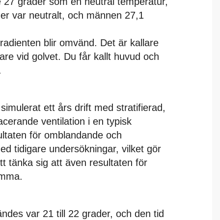
 27 grader som en neutral temperatur,
der var neutralt, och männen 27,1
radienten blir omvänd. Det är kallare
e vid golvet. Du får kallt huvud och
.
imulerat ett års drift med stratifierad,
erande ventilation i en typisk
ultaten för omblandande och
ed tidigare undersökningar, vilket gör
tt tänka sig att även resultaten för
tämma.
des var 21 till 22 grader, och den tid