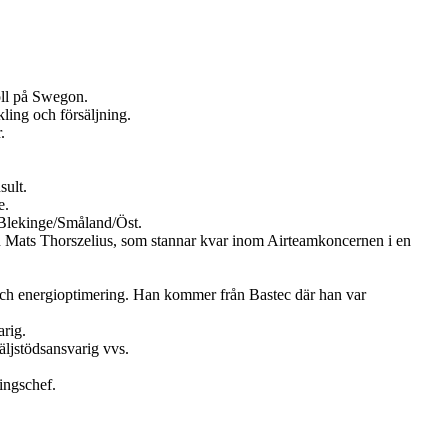
oll på Swegon.
ling och försäljning.
.
sult.
e.
Blekinge/Småland/Öst.
en Mats Thorszelius, som stannar kvar inom Airteamkoncernen i en
och energioptimering. Han kommer från Bastec där han var
rig.
ljstödsansvarig vvs.
ingschef.