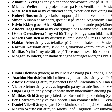
Amanuel Zerizghi
är ny biträdande vvs-konstruktör på RSA D
Michael Wellert
är ny projektledare på Ebes Ventilation i Väs
Mats Josefsson
är ny certifierad energiexpert och besiktnin
Robert Jönsson
är ny teknisk support på Lindab Ventilation i
Simon Nilsson
är ny energispecialist på Peab i Ängelholm. H
Edvin Ekberg
och
Alva Sköldin
är nya biträdande projektöre
Anders Häggström
är ny energiingenjör i Malmö stad. Han ko
Oskar Oxenstierna
är ny vd för Tedge Energy, som bildades t
Marcus Sahlsten
är ny distriktssäljare i Väst på Oras i Göteb
Haidar Jeber
är ny vvs-tekniker på Global Infrateknik i Väst
Rasmus Karlsson
är ny sakkunnig funktionskontrollant ovk på
Mattias Nylin
är ny utesäljare på Tece med ansvar för kunder 
Morgan Winberg
har startat det egna företaget Morgans vvs
Linda Dickson
(bilden) är ny KMA-ansvarig på Bjerking. Hon 
Joachim Nordström
blir i mitten av januari nästa år ny vd 
André Forsberg
är ny regionchef Öst på Assemblin VS. Han k
Victor Steiner
är ny vd/vvs-ingenjör på nystartade Sustend V
Hugo Berglin
är ny projektledare inom underhållsplanering på
Mathias Strid
är ny projektledare i Sustend Projektledning S
Per Löfström
är ny vd för Epecon. Han kommer från PE Teknik
Daniel Viksell
är ny säljare i Stockholmsområdet på IV Produ
Martin Wernqvist
är ny vvs-konsult på Englunds Konsultbyr