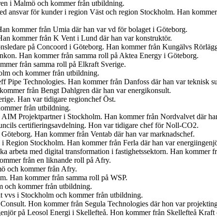
ren i Malmö och kommer från utbildning.
med ansvar för kunder i region Väst och region Stockholm. Han kommer
Han kommer från Umia där han var vd för bolaget i Göteborg.
an kommer från K Vent i Lund där han var konstruktör.
tionsledare på Concoord i Göteborg. Han kommer från Kungälvs Rörlägge
t Enkon. Han kommer från samma roll på Aktea Energy i Göteborg.
mmer från samma roll på Elkraft Sverige.
olm och kommer från utbildning.
eff Pipe Technologies. Han kommer från Danfoss där han var teknisk s
n kommer från Bengt Dahlgren där han var energikonsult.
erige. Han var tidigare regionchef Öst.
kommer från utbildning.
på AIM Projektpartner i Stockholm. Han kommer från Nordvalvet där han
cils certifieringsavdelning. Hon var tidigare chef för Noll-CO2.
n i Göteborg. Han kommer från Ventab där han var marknadschef.
en i Region Stockholm. Han kommer från Ferla där han var energiingenjö
 ska arbeta med digital transformation i fastighetssektorn. Han kommer
mmer från en liknande roll på Afry.
lmö och kommer från Afry.
olm. Han kommer från samma roll på WSP.
lm och kommer från utbildning.
t vvs i Stockholm och kommer från utbildning.
 Consult. Hon kommer från Segula Technologies där hon var projekting
ngenjör på Leosol Energi i Skellefteå. Hon kommer från Skellefteå Kraf