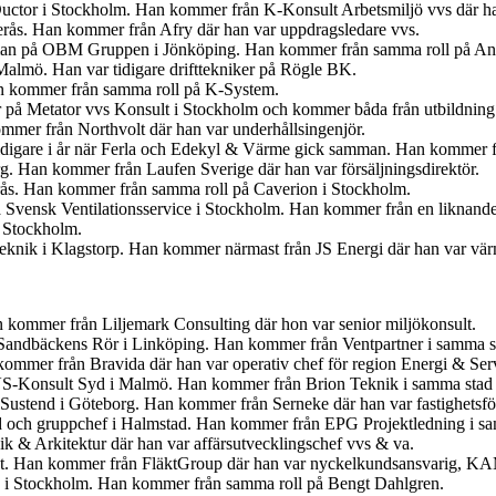
uctor i Stockholm. Han kommer från K-Konsult Arbetsmiljö vvs där ha
terås. Han kommer från Afry där han var uppdragsledare vvs.
gsman på OBM Gruppen i Jönköping. Han kommer från samma roll på An
 Malmö. Han var tidigare drifttekniker på Rögle BK.
an kommer från samma roll på K-System.
r på Metator vvs Konsult i Stockholm och kommer båda från utbildning
mmer från Northvolt där han var underhållsingenjör.
idigare i år när Ferla och Edekyl & Värme gick samman. Han kommer fr
org. Han kommer från Laufen Sverige där han var försäljningsdirektör.
erås. Han kommer från samma roll på Caverion i Stockholm.
 Svensk Ventilationsservice i Stockholm. Han kommer från en liknande
i Stockholm.
 Teknik i Klagstorp. Han kommer närmast från JS Energi där han var v
kommer från Liljemark Consulting där hon var senior miljökonsult.
för Sandbäckens Rör i Linköping. Han kommer från Ventpartner i samma s
ommer från Bravida där han var operativ chef för region Energi & Ser
VS-Konsult Syd i Malmö. Han kommer från Brion Teknik i samma stad 
 Sustend i Göteborg. Han kommer från Serneke där han var fastighetsför
yd och gruppchef i Halmstad. Han kommer från EPG Projektledning i sam
 & Arkitektur där han var affärsutvecklingschef vvs & va.
kt. Han kommer från FläktGroup där han var nyckelkundsansvarig, K
å i Stockholm. Han kommer från samma roll på Bengt Dahlgren.