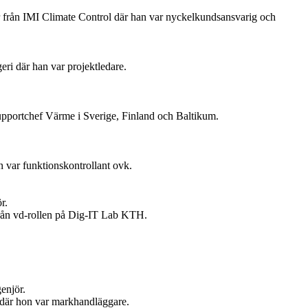
 från IMI Climate Control där han var nyckelkundsansvarig och
ri där han var projektledare.
upportchef Värme i Sverige, Finland och Baltikum.
 var funktionskontrollant ovk.
r.
 från vd-rollen på Dig-IT Lab KTH.
enjör.
t där hon var markhandläggare.