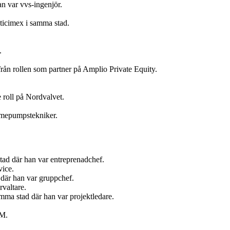
n var vvs-ingenjör.
ticimex i samma stad.
.
ån rollen som partner på Amplio Private Equity.
 roll på Nordvalvet.
ärmepumpstekniker.
tad där han var entreprenadchef.
vice.
där han var gruppchef.
valtare.
ma stad där han var projektledare.
AM.