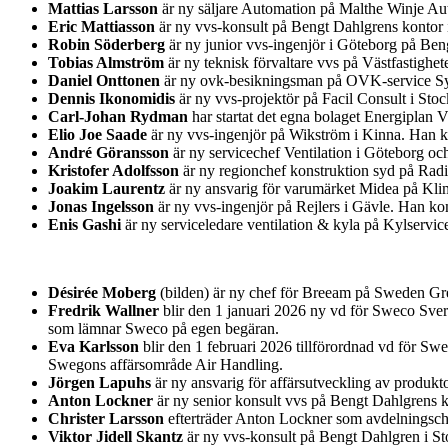
Mattias Larsson
är ny säljare Automation på Malthe Winje Au
Eric Mattiasson
är ny vvs-konsult på Bengt Dahlgrens kontor i
Robin Söderberg
är ny junior vvs-ingenjör i Göteborg på Be
Tobias Almström
är ny teknisk förvaltare vvs på Västfastighet
Daniel Onttonen
är ny ovk-besikningsman på OVK-service Syd
Dennis Ikonomidis
är ny vvs-projektör på Facil Consult i St
Carl-Johan Rydman
har startat det egna bolaget Energiplan 
Elio Joe Saade
är ny vvs-ingenjör på Wikström i Kinna. Han k
André Göransson
är ny servicechef Ventilation i Göteborg o
Kristofer Adolfsson
är ny regionchef konstruktion syd på Rad
Joakim Laurentz
är ny ansvarig för varumärket Midea på Kl
Jonas Ingelsson
är ny vvs-ingenjör på Rejlers i Gävle. Han k
Enis Gashi
är ny serviceledare ventilation & kyla på Kylservic
Désirée Moberg
(bilden) är ny chef för Breeam på Sweden Gre
Fredrik Wallner
blir den 1 januari 2026 ny vd för Sweco Sver
som lämnar Sweco på egen begäran.
Eva Karlsson
blir den 1 februari 2026 tillförordnad vd för Sw
Swegons affärsområde Air Handling.
Jörgen Lapuhs
är ny ansvarig för affärsutveckling av produk
Anton Lockner
är ny senior konsult vvs på Bengt Dahlgrens k
Christer Larsson
efterträder Anton Lockner som avdelningsche
Viktor Jidell Skantz
är ny vvs-konsult på Bengt Dahlgren i S