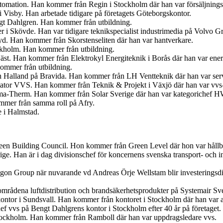
tomation. Han kommer från Regin i Stockholm där han var försäljnings
 Visby. Han arbetade tidigare på företagets Göteborgskontor.
ngt Dahlgren. Han kommer från utbildning.
er i Skövde. Han var tidigare teknikspecialist industrimedia på Volvo G
. Han kommer från Skorstenseliten där han var hantverkare.
ockholm. Han kommer från utbildning.
Väst. Han kommer från Elektrokyl Energiteknik i Borås där han var ener
ommer från utbildning.
ch Halland på Bravida. Han kommer från LH Ventteknik där han var ser
iator VVS. Han kommer från Teknik & Projekt i Växjö där han var vvs-
ima-Therm. Han kommer från Solar Sverige där han var kategorichef
ommer från samma roll på Afry.
e i Halmstad.
en Building Council. Hon kommer från Green Level där hon var hållbar
ige. Han är i dag divisionschef för koncernens svenska transport- och
egon Group när nuvarande vd Andreas Örje Wellstam blir investeringsdi
tområdena luftdistribution och brandsäkerhetsprodukter på Systemair Sv
ontor i Sundsvall. Han kommer från kontoret i Stockholm där han var 
f vvs på Bengt Dahlgrens kontor i Stockholm efter 40 år på företaget.
tockholm. Han kommer från Ramboll där han var uppdragsledare vvs.