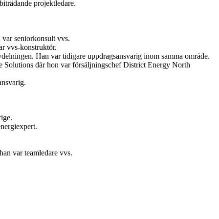
iträdande projektledare.
var seniorkonsult vvs.
r vvs-konstruktör.
vdelningen. Han var tidigare uppdragsansvarig inom samma område.
Solutions där hon var försäljningschef District Energy North
ansvarig.
ige.
nergiexpert.
 han var teamledare vvs.