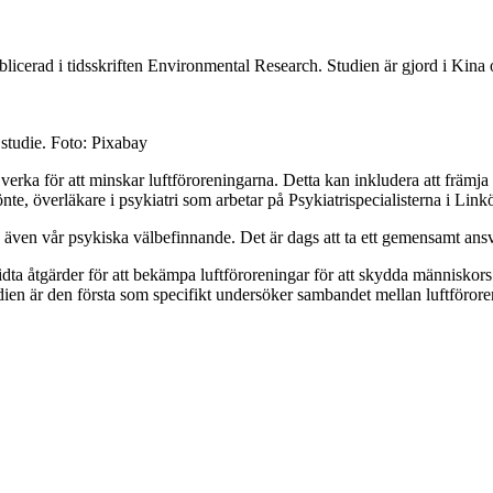
licerad i tidsskriften Environmental Research. Studien är gjord i Kina o
 studie. Foto: Pixabay
h verka för att minskar luftföroreningarna. Detta kan inkludera att främj
te, överläkare i psykiatri som arbetar på Psykiatrispecialisterna i Link
även vår psykiska välbefinnande. Det är dags att ta ett gemensamt ansvar
vidta åtgärder för att bekämpa luftföroreningar för att skydda människors
dien är den första som specifikt undersöker sambandet mellan luftförore