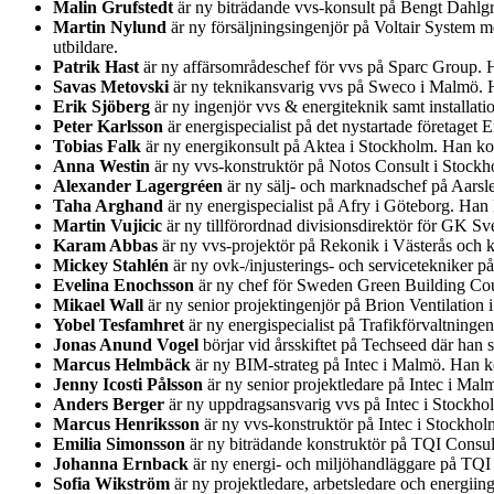
Malin Grufstedt
är ny biträdande vvs-konsult på Bengt Dahlg
Martin Nylund
är ny försäljningsingenjör på Voltair System 
utbildare.
Patrik Hast
är ny affärsområdeschef för vvs på Sparc Group. 
Savas Metovski
är ny teknikansvarig vvs på Sweco i Malmö. H
Erik Sjöberg
är ny ingenjör vvs & energiteknik samt installa
Peter Karlsson
är energispecialist på det nystartade företage
Tobias Falk
är ny energikonsult på Aktea i Stockholm. Han ko
Anna Westin
är ny vvs-konstruktör på Notos Consult i Stockh
Alexander Lagergréen
är ny sälj- och marknadschef på Aarsl
Taha Arghand
är ny energispecialist på Afry i Göteborg. Ha
Martin Vujicic
är ny tillförordnad divisionsdirektör för GK Sv
Karam Abbas
är ny vvs-projektör på Rekonik i Västerås och 
Mickey Stahlén
är ny ovk-/injusterings- och servicetekniker 
Evelina Enochsson
är ny chef för Sweden Green Building Coun
Mikael Wall
är ny senior projektingenjör på Brion Ventilatio
Yobel Tesfamhret
är ny energispecialist på Trafikförvaltning
Jonas Anund Vogel
börjar vid årsskiftet på Techseed där han
Marcus Helmbäck
är ny BIM-strateg på Intec i Malmö. Han ko
Jenny Icosti Pålsson
är ny senior projektledare på Intec i Ma
Anders Berger
är ny uppdragsansvarig vvs på Intec i Stockh
Marcus Henriksson
är ny vvs-konstruktör på Intec i Stockho
Emilia Simonsson
är ny biträdande konstruktör på TQI Consul
Johanna Ernback
är ny energi- och miljöhandläggare på TQI
Sofia Wikström
är ny projektledare, arbetsledare och energii