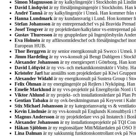
Simon Magnusson
är ny kalkylingenjör i Stockholm på Lindi
David Lindqvist
är ny försäljningsingenjör i Stockholm. Han 
André Tannå
är ny kalkylingenjör i Umeå. Han kommer från u
Hanna Lundmark
är ny kundansvarig i Lund. Hon kommer fr
Stefan Johansson
är ny entreprenadchef vs på Bravida Prenad
Josef Tengver
är ny projektledare/kalkylator vs-entreprenad 
Gustav Thuresson
är ny gruppledare på Ingenjörsbyrån Ander
Eva Holmén
är ny affärsområdeschef och försäljningschef ino
European HUB.
Thor Berggren
är ny senior energikonsult på Sweco i Umeå. H
Jimm Hardeling
är ny vvs-konsult på Bengt Dahlgren i Stock
Alexander Johansson
är ny energiexpert i Göteborg. Han kom
David Löfqvist
är ny vvs- och mekanikkonstruktör i Visby. Ha
Kristofer Jarl
har anställts som projektledare på Kiwi Gruppe
Alexander Widahl
är ny energikonsult på Sustera Group i St
Felix Öhman
är ny energiingenjör på Rejlers i Nyköping. Han
Emelie Marklund
är ny vvs-projektör på Energibyrån Nord i
Viktor Ahlund
är ny projekt- och installationsledare på Plan
Gentian Tabaku
är ny ovk-besiktningsman på Keyvent i Kalm
Stix Michael Johansson
är ny kategoriansvarig vs & ventilatio
Kevin Lindmäe
är ny vvs-konsult på Englunds Konsultbyrå i
Magnus Andersson
är ny projektledare vvs på Instatech i Bo
Alexander Johansson
är ny installationsprojektör på TQI Co
Håkan Sjöblom
är ny regionsäljare Mitt/Mälardalen på OSO 
Lina Dalman
är ny sakkunnig funktionskontrollant ovk på Nord