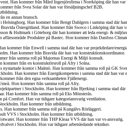
nvent. Han kommer från Mård Ingenjörsfirma i Norrköping där han var b
kommer från Svea Solar där han var försäljningschef B2B.
tbildning.
ån en annan bransch.
 i Helsingborg. Han kommer från Bengt Dahlgren i samma stad där han 
på Bravida Östergötland. Han kommer från Sweco i Linköping där han va
sson & Hultmark i Göteborg där han kommer att leda energi- & miljöa
m affärsområde Produkter på Bastec. Hon kommer från Danfoss Climate 
an kommer från Enwell i samma stad där han var projektledare/energi
holm. Han kommer från Bravida där han var konstruktionskoordinator.
mer från samma roll på Majornas Energi & Miljö konsult.
n kommer från en konstruktörsroll på Afry i Solna.
ns nystartade kontor i Malmö. Han kommer från samma roll på GK Sver
ockholm. Han kommer från Energikompetens i samma stad där han var e
 kommer från den egna verksamheten Fjällenergi.
 Umeå. Hon kommer från samma roll på Afry.
 Projektpartner i Stockholm. Han kommer från Bjerking i samma stad där
ar. Han kommer från samma roll på Eks Mönsterås.
n på Comfort. Han var tidigare kategoriansvarig ventilation.
 Stockholm. Han kommer från utbildning.
rås. Han kommer från samma roll på Kungälvs Rörläggeri.
nsult VVS i Stockholm. Han kommer från utbildning.
Hotwater. Han kommer från THP Kleaa VVS där han var vs-ansvarig.
valvet i Stockholm. Hon var tidigare arbetsledande tekniker.