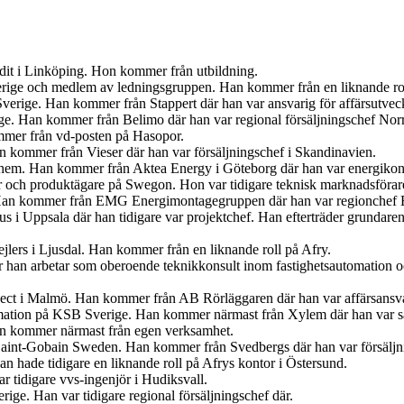
udit i Linköping. Hon kommer från utbildning.
Sverige och medlem av ledningsgruppen. Han kommer från en liknande r
verige. Han kommer från Stappert där han var ansvarig för affärsutveck
ige. Han kommer från Belimo där han var regional försäljningschef Norr
mer från vd-posten på Hasopor.
an kommer från Vieser där han var försäljningschef i Skandinavien.
iahem. Han kommer från Aktea Energy i Göteborg där han var energikon
er och produktägare på Swegon. Hon var tidigare teknisk marknadsförar
 Han kommer från EMG Energimontagegruppen där han var regionchef 
s i Uppsala där han tidigare var projektchef. Han efterträder grundar
jlers i Ljusdal. Han kommer från en liknande roll på Afry.
är han arbetar som oberoende teknikkonsult inom fastighetsautomation 
ject i Malmö. Han kommer från AB Rörläggaren där han var affärsansva
mation på KSB Sverige. Han kommer närmast från Xylem där han var sä
an kommer närmast från egen verksamhet.
s Saint-Gobain Sweden. Han kommer från Svedbergs där han var försäljn
 hade tidigare en liknande roll på Afrys kontor i Östersund.
r tidigare vvs-ingenjör i Hudiksvall.
ige. Han var tidigare regional försäljningschef där.