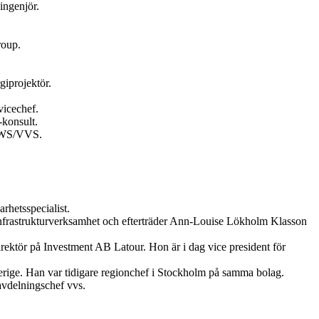
ingenjör.
roup.
giprojektör.
vicechef.
konsult.
 HWS/VVS.
hetsspecialist.
 infrastrukturverksamhet och efterträder Ann-Louise Lökholm Klasson
rektör på Investment AB Latour. Hon är i dag vice president för
erige. Han var tidigare regionchef i Stockholm på samma bolag.
avdelningschef vvs.