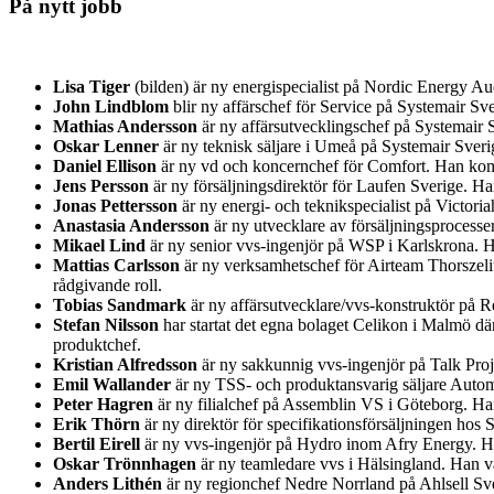
På nytt jobb
Lisa Tiger
(bilden) är ny energispecialist på Nordic Energy A
John Lindblom
blir ny affärschef för Service på Systemair 
Mathias Andersson
är ny affärsutvecklingschef på Systemair S
Oskar Lenner
är ny teknisk säljare i Umeå på Systemair Sver
Daniel Ellison
är ny vd och koncernchef för Comfort. Han kom
Jens Persson
är ny försäljningsdirektör för Laufen Sverige. H
Jonas Pettersson
är ny energi- och teknikspecialist på Victor
Anastasia Andersson
är ny utvecklare av försäljningsprocess
Mikael Lind
är ny senior vvs-ingenjör på WSP i Karlskrona.
Mattias Carlsson
är ny verksamhetschef för Airteam Thorszeliu
rådgivande roll.
Tobias Sandmark
är ny affärsutvecklare/vvs-konstruktör på Re
Stefan Nilsson
har startat det egna bolaget Celikon i Malmö d
produktchef.
Kristian Alfredsson
är ny sakkunnig vvs-ingenjör på Talk Pro
Emil Wallander
är ny TSS- och produktansvarig säljare Auto
Peter Hagren
är ny filialchef på Assemblin VS i Göteborg. H
Erik Thörn
är ny direktör för specifikationsförsäljningen ho
Bertil Eirell
är ny vvs-ingenjör på Hydro inom Afry Energy. Han
Oskar Trönnhagen
är ny teamledare vvs i Hälsingland. Han va
Anders Lithén
är ny regionchef Nedre Norrland på Ahlsell Sver