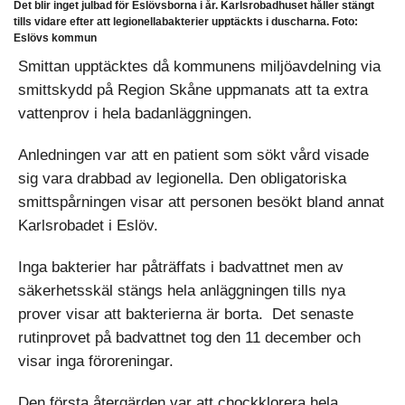
Det blir inget julbad för Eslövsborna i år. Karlsrobadhuset håller stängt
tills vidare efter att legionellabakterier upptäckts i duscharna. Foto:
Eslövs kommun
Smittan upptäcktes då kommunens miljöavdelning via
smittskydd på Region Skåne uppmanats att ta extra
vattenprov i hela badanläggningen.
Anledningen var att en patient som sökt vård visade
sig vara drabbad av legionella. Den obligatoriska
smittspårningen visar att personen besökt bland annat
Karlsrobadet i Eslöv.
Inga bakterier har påträffats i badvattnet men av
säkerhetsskäl stängs hela anläggningen tills nya
prover visar att bakterierna är borta. Det senaste
rutinprovet på badvattnet tog den 11 december och
visar inga föroreningar.
Den första återgärden var att chockklorera hela