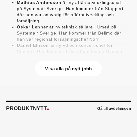
Mathias Andersson
är ny affärsutvecklingschef
på Systemair Sverige. Han kommer från Stappert
där han var ansvarig för affärsutveckling och
försäljning.
Oskar Lenner
är ny teknisk säljare i Umeå på
Systemair Sverige. Han kommer från Belimo där
han var regional försäljningschef Norr.
Daniel Ellison
är ny vd och koncernchef för
Comfort. Han kommer från vd-posten på Hasopor.
Jens Persson
är ny försäljningsdirektör för
Laufen Sverige. Han kommer från Vieser där han
Visa alla på nytt jobb
var försäljningschef i Skandinavien.
Jonas Pettersson
är ny energi- och
teknikspecialist på Victoriahem. Han kommer från
Aktea Energy i Göteborg där han var
energikonsult.
Anastasia Andersson
är ny utvecklare av
försäljningsprocesser och produktägare på
PRODUKTNYTT
Gå till avdelningen
Swegon. Hon var tidigare teknisk marknadsförare.
Mikael Lind
är ny senior vvs-ingenjör på WSP i
Karlskrona. Han kommer från EMG
Energimontagegruppen där han var regionchef
Blekinge/Småland/Öst.