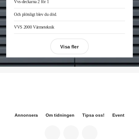
Vvs-deckarna 2 för 1
Sverige där han var kategorichef HWS/VVS.
Jonas Ingelsson
är ny vvs-ingenjör på Rejlers i
Och plötsligt blev du död.
Gävle. Han kommer från samma roll på Afry.
Enis Gashi
är ny serviceledare ventilation & kyla
VVS 2000 Värmeteknik
på Kylservice i Halmstad.
Visa fler
Désirée Moberg
(bilden) är ny chef för Breeam
på Sweden Green Building Council. Hon kommer
från Green Level där hon var
hållbarhetsspecialist.
Fredrik Wallner
blir den 1 januari 2026 ny vd för
Sweco Sverige. Han är i dag divisionschef för
koncernens svenska transport- och
infrastrukturverksamhet och efterträder Ann-
Louise Lökholm Klasson som lämnar Sweco på
egen begäran.
Annonsera
Om tidningen
Tipsa oss!
Event
Eva Karlsson
blir den 1 februari 2026
tillförordnad vd för Swegon Group när nuvarande
vd Andreas Örje Wellstam blir investeringsdirektör
på Investment AB Latour. Hon är i dag vice