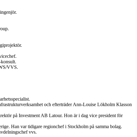
ingenjör.
roup.
giprojektör.
vicechef.
konsult.
 HWS/VVS.
hetsspecialist.
 infrastrukturverksamhet och efterträder Ann-Louise Lökholm Klasson
rektör på Investment AB Latour. Hon är i dag vice president för
erige. Han var tidigare regionchef i Stockholm på samma bolag.
avdelningschef vvs.