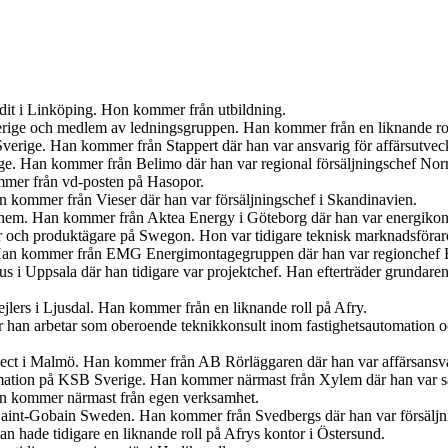
udit i Linköping. Hon kommer från utbildning.
Sverige och medlem av ledningsgruppen. Han kommer från en liknande r
verige. Han kommer från Stappert där han var ansvarig för affärsutveck
ige. Han kommer från Belimo där han var regional försäljningschef Norr
mer från vd-posten på Hasopor.
an kommer från Vieser där han var försäljningschef i Skandinavien.
iahem. Han kommer från Aktea Energy i Göteborg där han var energikon
er och produktägare på Swegon. Hon var tidigare teknisk marknadsförar
 Han kommer från EMG Energimontagegruppen där han var regionchef 
s i Uppsala där han tidigare var projektchef. Han efterträder grundar
jlers i Ljusdal. Han kommer från en liknande roll på Afry.
är han arbetar som oberoende teknikkonsult inom fastighetsautomation 
ject i Malmö. Han kommer från AB Rörläggaren där han var affärsansva
mation på KSB Sverige. Han kommer närmast från Xylem där han var sä
an kommer närmast från egen verksamhet.
s Saint-Gobain Sweden. Han kommer från Svedbergs där han var försäljn
 hade tidigare en liknande roll på Afrys kontor i Östersund.