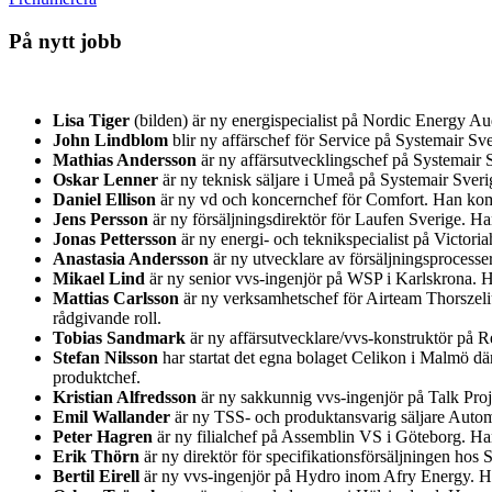
På nytt jobb
Lisa Tiger
(bilden) är ny energispecialist på Nordic Energy A
John Lindblom
blir ny affärschef för Service på Systemair 
Mathias Andersson
är ny affärsutvecklingschef på Systemair S
Oskar Lenner
är ny teknisk säljare i Umeå på Systemair Sver
Daniel Ellison
är ny vd och koncernchef för Comfort. Han kom
Jens Persson
är ny försäljningsdirektör för Laufen Sverige. H
Jonas Pettersson
är ny energi- och teknikspecialist på Victor
Anastasia Andersson
är ny utvecklare av försäljningsprocess
Mikael Lind
är ny senior vvs-ingenjör på WSP i Karlskrona.
Mattias Carlsson
är ny verksamhetschef för Airteam Thorszeliu
rådgivande roll.
Tobias Sandmark
är ny affärsutvecklare/vvs-konstruktör på Re
Stefan Nilsson
har startat det egna bolaget Celikon i Malmö d
produktchef.
Kristian Alfredsson
är ny sakkunnig vvs-ingenjör på Talk Pro
Emil Wallander
är ny TSS- och produktansvarig säljare Auto
Peter Hagren
är ny filialchef på Assemblin VS i Göteborg. H
Erik Thörn
är ny direktör för specifikationsförsäljningen ho
Bertil Eirell
är ny vvs-ingenjör på Hydro inom Afry Energy. Han