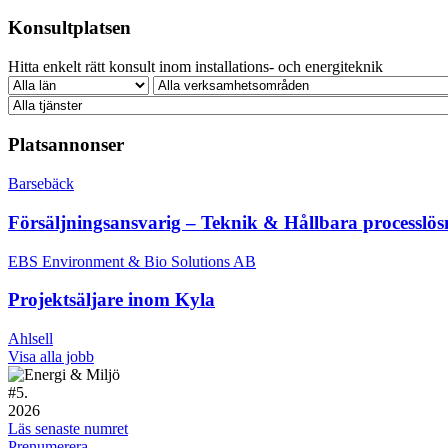
Konsultplatsen
Hitta enkelt rätt konsult inom installations- och energiteknik
Platsannonser
Barsebäck
Försäljningsansvarig – Teknik & Hållbara processlös
EBS Environment & Bio Solutions AB
Projektsäljare inom Kyla
Ahlsell
Visa alla jobb
#
5.
2026
Läs senaste numret
Prenumerera