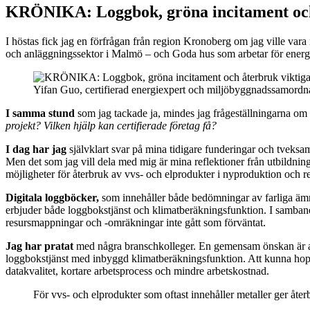
KRÖNIKA: Loggbok, gröna incitament och
I höstas fick jag en förfrågan från region Kronoberg om jag ville v
och anläggningssektor i Malmö – och Goda hus som arbetar för energie
Yifan Guo, certifierad energiexpert och miljöbyggnadssamordn
I samma stund
som jag tackade ja, mindes jag frågeställningarna om 
projekt? Vilken hjälp kan certifierade företag få?
I dag har jag
självklart svar på mina tidigare funderingar och tveks
Men det som jag vill dela med mig är mina reflektioner från utbildnin
möjligheter för återbruk av vvs- och elprodukter i nyproduktion och r
Digitala loggböcker,
som innehåller både bedömningar av farliga ämne
erbjuder både loggbokstjänst och klimatberäkningsfunktion. I samband
resursmappningar och -omräkningar inte gått som förväntat.
Jag har pratat
med några branschkolleger. En gemensam önskan är att 
loggbokstjänst med inbyggd klimatberäkningsfunktion. Att kunna hoppa
datakvalitet, kortare arbetsprocess och mindre arbetskostnad.
För vvs- och elprodukter som oftast innehåller metaller ger åt