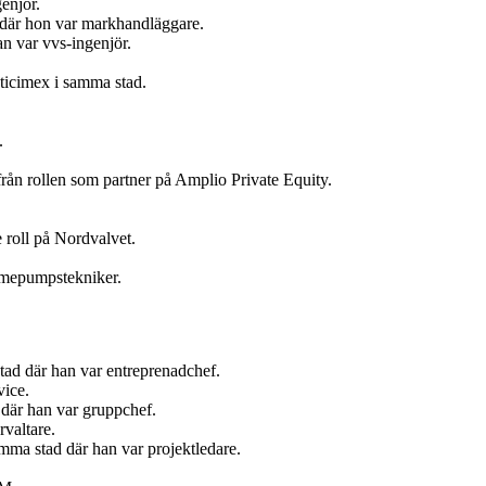
enjör.
t där hon var markhandläggare.
n var vvs-ingenjör.
ticimex i samma stad.
.
ån rollen som partner på Amplio Private Equity.
 roll på Nordvalvet.
ärmepumpstekniker.
tad där han var entreprenadchef.
vice.
där han var gruppchef.
valtare.
ma stad där han var projektledare.