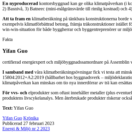
En nyproducerad
kontorsbyggnad kan ge olika klimatpåverkan (i kol
2) Basnivå, 3) Batneec (mini-målgränsvärde till rimlig kostnad) och 4)
Att ta fram en
klimatberäkning på tänkbara konstruktionerna borde va
exempelvis klimatförbättrad betong, främja träkonstruktioner istället
win-win-situation för både byggherrar och byggentreprenörer ur milj
Fakta
Yifan Guo
certifierad energiexpert och miljöbyggnadssamordnare på Assemblin v
I samband med
våra klimatberäkningsövningar fick vi testa att min
15804:2012+A2:2019 (hållbarhet hos byggnadsverk – miljödeklarationer 
klimatpåverkan kan minskas om tio nya innerdörrar av trä kan ersätta
För vvs- och
elprodukter som oftast innehåller metaller (plus eventu
produktens livscykelanalys. Men återbrukade produkter riskerar också 
Text:
Yifan Guo
Yifan Guo
Krönika
Publicerad 27 februari 2023
Energi & Miljö nr 2 2023