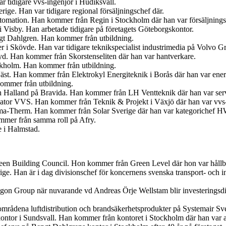
r tidigare vvs-ingenjör i Hudiksvall.
ige. Han var tidigare regional försäljningschef där.
tomation. Han kommer från Regin i Stockholm där han var försäljnings
 Visby. Han arbetade tidigare på företagets Göteborgskontor.
ngt Dahlgren. Han kommer från utbildning.
er i Skövde. Han var tidigare teknikspecialist industrimedia på Volvo G
. Han kommer från Skorstenseliten där han var hantverkare.
ockholm. Han kommer från utbildning.
Väst. Han kommer från Elektrokyl Energiteknik i Borås där han var ener
ommer från utbildning.
ch Halland på Bravida. Han kommer från LH Ventteknik där han var ser
iator VVS. Han kommer från Teknik & Projekt i Växjö där han var vvs-
ima-Therm. Han kommer från Solar Sverige där han var kategorichef
ommer från samma roll på Afry.
e i Halmstad.
en Building Council. Hon kommer från Green Level där hon var hållbar
ige. Han är i dag divisionschef för koncernens svenska transport- och
egon Group när nuvarande vd Andreas Örje Wellstam blir investeringsdi
tområdena luftdistribution och brandsäkerhetsprodukter på Systemair Sv
ontor i Sundsvall. Han kommer från kontoret i Stockholm där han var 