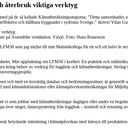
 återbruk viktiga verktyg
ara med på de så kallade Klimatberäkningsstugorna. ”Detta samordnade
ffektiva och hållbara byggnader i sydöstra Sverige,” skriver Yifan Gu
are på Assemblin ventilation, Växjö. Foto: Hans Runesson
LFM30 som jag mejlat till min Malmökollega för ett och ett halvt år se
amheter. Min uppfattning om LFM30 i korthet: En praktisk och målinrikt
gen kring behov av verktyg för loggbok och klimatberäkningar, förslag 
enoveringsprojekt.
n och med en trovärdig databas och bedömningsrutiner, är generellt set
 med klimatdeklarationer eller klimatpåverkansberäkningar för Miljöbyg
vi som jobbar med klimatberäkningar dagligen eller under en begränsad 
 över steget, dataexportering från loggbok – kontroll och rensning av r
erbruk betydande minskning i klimatpåverkan med hänsyn till produktens