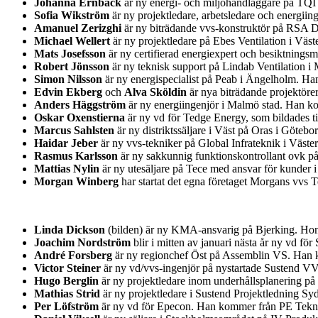
Johanna Ernback
är ny energi- och miljöhandläggare på TQI
Sofia Wikström
är ny projektledare, arbetsledare och energii
Amanuel Zerizghi
är ny biträdande vvs-konstruktör på RSA D
Michael Wellert
är ny projektledare på Ebes Ventilation i Väs
Mats Josefsson
är ny certifierad energiexpert och besiktnin
Robert Jönsson
är ny teknisk support på Lindab Ventilation i
Simon Nilsson
är ny energispecialist på Peab i Ängelholm. H
Edvin Ekberg
och
Alva Sköldin
är nya biträdande projektöre
Anders Häggström
är ny energiingenjör i Malmö stad. Han ko
Oskar Oxenstierna
är ny vd för Tedge Energy, som bildades t
Marcus Sahlsten
är ny distriktssäljare i Väst på Oras i Göteb
Haidar Jeber
är ny vvs-tekniker på Global Infrateknik i Väst
Rasmus Karlsson
är ny sakkunnig funktionskontrollant ovk på
Mattias Nylin
är ny utesäljare på Tece med ansvar för kunder 
Morgan Winberg
har startat det egna företaget Morgans vvs
Linda Dickson
(bilden) är ny KMA-ansvarig på Bjerking. Hon 
Joachim Nordström
blir i mitten av januari nästa år ny vd 
André Forsberg
är ny regionchef Öst på Assemblin VS. Han k
Victor Steiner
är ny vd/vvs-ingenjör på nystartade Sustend V
Hugo Berglin
är ny projektledare inom underhållsplanering på
Mathias Strid
är ny projektledare i Sustend Projektledning S
Per Löfström
är ny vd för Epecon. Han kommer från PE Teknik