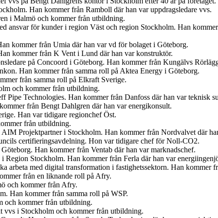
f vvs på Bengt Dahlgrens kontor i Stockholm efter 40 år på företaget.
tockholm. Han kommer från Ramboll där han var uppdragsledare vvs.
ren i Malmö och kommer från utbildning.
med ansvar för kunder i region Väst och region Stockholm. Han kommer
Han kommer från Umia där han var vd för bolaget i Göteborg.
an kommer från K Vent i Lund där han var konstruktör.
tionsledare på Concoord i Göteborg. Han kommer från Kungälvs Rörlägge
t Enkon. Han kommer från samma roll på Aktea Energy i Göteborg.
mmer från samma roll på Elkraft Sverige.
olm och kommer från utbildning.
eff Pipe Technologies. Han kommer från Danfoss där han var teknisk s
n kommer från Bengt Dahlgren där han var energikonsult.
erige. Han var tidigare regionchef Öst.
kommer från utbildning.
på AIM Projektpartner i Stockholm. Han kommer från Nordvalvet där han
cils certifieringsavdelning. Hon var tidigare chef för Noll-CO2.
n i Göteborg. Han kommer från Ventab där han var marknadschef.
en i Region Stockholm. Han kommer från Ferla där han var energiingenjö
 ska arbeta med digital transformation i fastighetssektorn. Han kommer
mmer från en liknande roll på Afry.
lmö och kommer från Afry.
olm. Han kommer från samma roll på WSP.
lm och kommer från utbildning.
t vvs i Stockholm och kommer från utbildning.