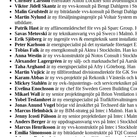
Christer Larsson
efterträder Anton Lockner som avdelningsche
Viktor Jidell Skantz
är ny vvs-konsult på Bengt Dahlgren i S
Malin Grufstedt
är ny biträdande vvs-konsult på Bengt Dahlg
Martin Nylund
är ny försäljningsingenjör på Voltair System 
utbildare.
Patrik Hast
är ny affärsområdeschef för vvs på Sparc Group. 
Savas Metovski
är ny teknikansvarig vvs på Sweco i Malmö. H
Erik Sjöberg
är ny ingenjör vvs & energiteknik samt installa
Peter Karlsson
är energispecialist på det nystartade företage
Tobias Falk
är ny energikonsult på Aktea i Stockholm. Han ko
Anna Westin
är ny vvs-konstruktör på Notos Consult i Stockh
Alexander Lagergréen
är ny sälj- och marknadschef på Aarsl
Taha Arghand
är ny energispecialist på Afry i Göteborg. Ha
Martin Vujicic
är ny tillförordnad divisionsdirektör för GK Sv
Karam Abbas
är ny vvs-projektör på Rekonik i Västerås och 
Mickey Stahlén
är ny ovk-/injusterings- och servicetekniker 
Evelina Enochsson
är ny chef för Sweden Green Building Coun
Mikael Wall
är ny senior projektingenjör på Brion Ventilatio
Yobel Tesfamhret
är ny energispecialist på Trafikförvaltning
Jonas Anund Vogel
börjar vid årsskiftet på Techseed där han
Marcus Helmbäck
är ny BIM-strateg på Intec i Malmö. Han ko
Jenny Icosti Pålsson
är ny senior projektledare på Intec i Ma
Anders Berger
är ny uppdragsansvarig vvs på Intec i Stockh
Marcus Henriksson
är ny vvs-konstruktör på Intec i Stockho
Emilia Simonsson
är ny biträdande konstruktör på TQI Consul