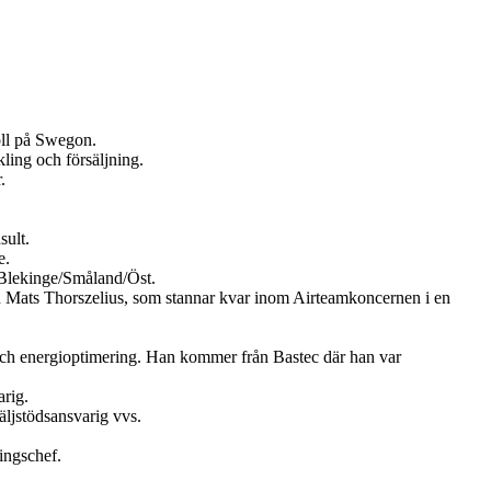
oll på Swegon.
ling och försäljning.
.
sult.
e.
Blekinge/Småland/Öst.
en Mats Thorszelius, som stannar kvar inom Airteamkoncernen i en
och energioptimering. Han kommer från Bastec där han var
rig.
ljstödsansvarig vvs.
ingschef.