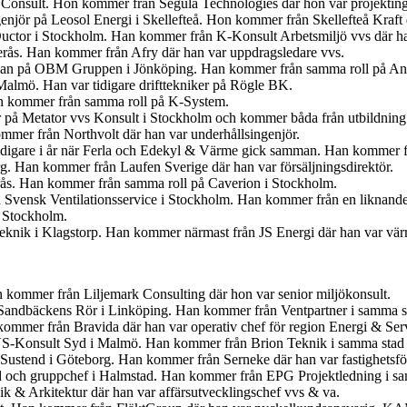
 Consult. Hon kommer från Segula Technologies där hon var projekting
ngenjör på Leosol Energi i Skellefteå. Hon kommer från Skellefteå Kraf
uctor i Stockholm. Han kommer från K-Konsult Arbetsmiljö vvs där ha
terås. Han kommer från Afry där han var uppdragsledare vvs.
gsman på OBM Gruppen i Jönköping. Han kommer från samma roll på An
 Malmö. Han var tidigare drifttekniker på Rögle BK.
an kommer från samma roll på K-System.
r på Metator vvs Konsult i Stockholm och kommer båda från utbildning
mmer från Northvolt där han var underhållsingenjör.
idigare i år när Ferla och Edekyl & Värme gick samman. Han kommer fr
org. Han kommer från Laufen Sverige där han var försäljningsdirektör.
erås. Han kommer från samma roll på Caverion i Stockholm.
 Svensk Ventilationsservice i Stockholm. Han kommer från en liknande
i Stockholm.
 Teknik i Klagstorp. Han kommer närmast från JS Energi där han var v
kommer från Liljemark Consulting där hon var senior miljökonsult.
för Sandbäckens Rör i Linköping. Han kommer från Ventpartner i samma s
ommer från Bravida där han var operativ chef för region Energi & Ser
VS-Konsult Syd i Malmö. Han kommer från Brion Teknik i samma stad 
 Sustend i Göteborg. Han kommer från Serneke där han var fastighetsför
yd och gruppchef i Halmstad. Han kommer från EPG Projektledning i sam
 & Arkitektur där han var affärsutvecklingschef vvs & va.