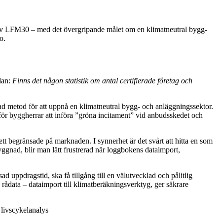
s av LFM30 – med det övergripande målet om en klimatneutral bygg-
o.
dan:
Finns det någon statistik om antal certifierade företag och
ad metod för att uppnå en klimatneutral bygg- och anläggningssektor.
för byggherrar att införa ”gröna incitament” vid anbudsskedet och
t begränsade på marknaden. I synnerhet är det svårt att hitta en som
gnad, blir man lätt frustrerad när loggbokens dataimport,
uppdragstid, ska få tillgång till en välutvecklad och pålitlig
ådata – dataimport till klimatberäkningsverktyg, ger säkrare
 livscykelanalys