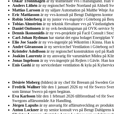
Oskar Trönnhagen
är ny teamledare vvs i Hälsingland. Han va
Anders Lithén
är ny regionchef Nedre Norrland på Ahlsell Sver
Mattias Larsson
är ny säljare Automation på Malthe Winje Au
Eric Mattiasson
är ny vvs-konsult på Bengt Dahlgrens kontor i
Robin Söderberg
är ny junior vvs-ingenjör i Göteborg på Be
Tobias Almström
är ny teknisk förvaltare vvs på Västfastighet
Daniel Onttonen
är ny ovk-besikningsman på OVK-service Syd
Dennis Ikonomidis
är ny vvs-projektör på Facil Consult i St
Carl-Johan Rydman
har startat det egna bolaget Energiplan 
Elio Joe Saade
är ny vvs-ingenjör på Wikström i Kinna. Han k
André Göransson
är ny servicechef Ventilation i Göteborg o
Kristofer Adolfsson
är ny regionchef konstruktion syd på Rad
Joakim Laurentz
är ny ansvarig för varumärket Midea på Kl
Jonas Ingelsson
är ny vvs-ingenjör på Rejlers i Gävle. Han k
Enis Gashi
är ny serviceledare ventilation & kyla på Kylservic
Désirée Moberg
(bilden) är ny chef för Breeam på Sweden Gre
Fredrik Wallner
blir den 1 januari 2026 ny vd för Sweco Sver
som lämnar Sweco på egen begäran.
Eva Karlsson
blir den 1 februari 2026 tillförordnad vd för Sw
Swegons affärsområde Air Handling.
Jörgen Lapuhs
är ny ansvarig för affärsutveckling av produk
Anton Lockner
är ny senior konsult vvs på Bengt Dahlgrens k