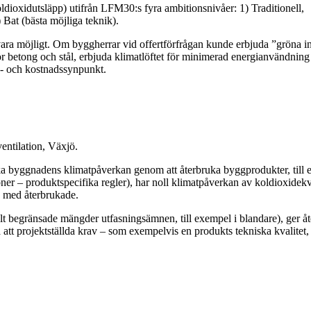
dioxidutsläpp) utifrån LFM30:s fyra ambitionsnivåer: 1) Traditionell,
 Bat (bästa möjliga teknik).
ra möjligt. Om byggherrar vid offertförfrågan kunde erbjuda ”gröna in
 för betong och stål, erbjuda klimatlöftet för minimerad energianvändni
ö- och kostnadssynpunkt.
entilation, Växjö.
ska byggnadens klimatpåverkan genom att återbruka byggprodukter, till 
– produktspecifika regler), har noll klimatpåverkan av koldioxid­ekviv
s med återbrukade.
ellt begränsade mängder utfasningsämnen, till exempel i blandare), ger 
att projektställda krav – som exempelvis en produkts tekniska kvalitet