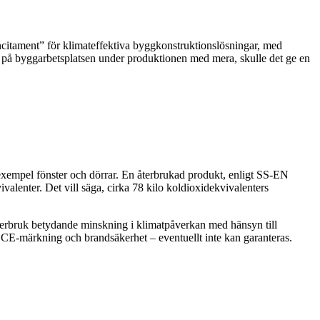
citament” för klimateffektiva byggkonstruktionslösningar, med
ng på byggarbetsplatsen under produktionen med mera, skulle det ge en
exempel fönster och dörrar. En återbrukad produkt, enligt SS-EN
alenter. Det vill säga, cirka 78 kilo koldioxidekvivalenters
återbruk betydande minskning i klimatpåverkan med hänsyn till
, CE-märkning och brandsäkerhet – eventuellt inte kan garanteras.