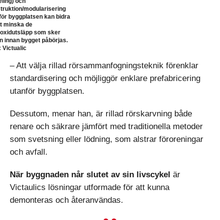
ling) och
truktion/modularisering
för byggplatsen kan bidra
att minska de
ioxidutsläpp som sker
n innan bygget påbörjas.
 Victualic
– Att välja rillad rörsammanfogningsteknik förenklar
standardisering och möjliggör enklare prefabricering
utanför byggplatsen.
Dessutom, menar han, är rillad rörskarvning både
renare och säkrare jämfört med traditionella metoder
som svetsning eller lödning, som alstrar föroreningar
och avfall.
När byggnaden når slutet av sin livscykel
är
Victaulics lösningar utformade för att kunna
demonteras och återanvändas.