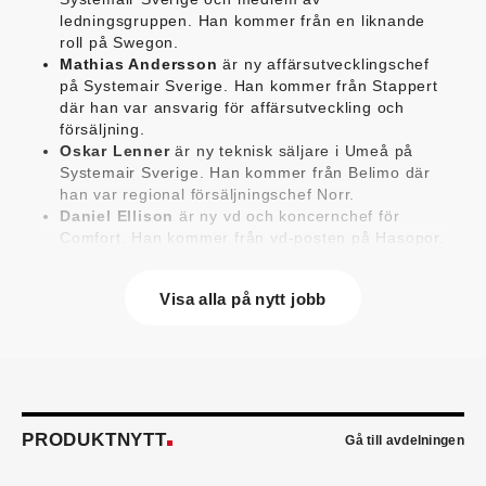
ledningsgruppen. Han kommer från en liknande
roll på Swegon.
Mathias Andersson
är ny affärsutvecklingschef
på Systemair Sverige. Han kommer från Stappert
där han var ansvarig för affärsutveckling och
försäljning.
Oskar Lenner
är ny teknisk säljare i Umeå på
Systemair Sverige. Han kommer från Belimo där
han var regional försäljningschef Norr.
Daniel Ellison
är ny vd och koncernchef för
Comfort. Han kommer från vd-posten på Hasopor.
Jens Persson
är ny försäljningsdirektör för
Laufen Sverige. Han kommer från Vieser där han
Visa alla på nytt jobb
var försäljningschef i Skandinavien.
Jonas Pettersson
är ny energi- och
teknikspecialist på Victoriahem. Han kommer från
Aktea Energy i Göteborg där han var
energikonsult.
Anastasia Andersson
är ny utvecklare av
försäljningsprocesser och produktägare på
PRODUKTNYTT
Gå till avdelningen
Swegon. Hon var tidigare teknisk marknadsförare.
Mikael Lind
är ny senior vvs-ingenjör på WSP i