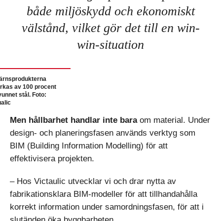
både miljöskydd och ekonomiskt
välstånd, vilket gör det till en win-
win-situation
ärnsprodukterna
verkas av 100 procent
vunnet stål. Foto:
ualic
Men hållbarhet handlar inte bara
om material. Under
design- och planeringsfasen används verktyg som
BIM (Building Information Modelling) för att
effektivisera projekten.
– Hos Victaulic utvecklar vi och drar nytta av
fabrikationsklara BIM-modeller för att tillhandahålla
korrekt information under samordningsfasen, för att i
slutänden öka byggbarheten.