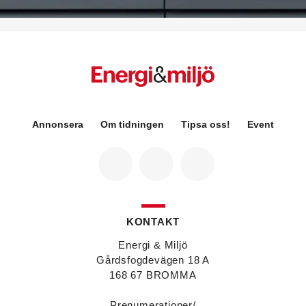
på Sweden Green Building Council. Hon kommer
från Green Level där hon var
hållbarhetsspecialist.
Fredrik Wallner
blir den 1 januari 2026 ny vd för
Sweco Sverige. Han är i dag divisionschef för
koncernens svenska transport- och
infrastrukturverksamhet och efterträder Ann-
Louise Lökholm Klasson som lämnar Sweco på
egen begäran.
Annonsera
Om tidningen
Tipsa oss!
Event
Eva Karlsson
blir den 1 februari 2026
tillförordnad vd för Swegon Group när nuvarande
vd Andreas Örje Wellstam blir investeringsdirektör
på Investment AB Latour. Hon är i dag vice
president för Swegons affärsområde Air Handling.
Jörgen Lapuhs
är ny ansvarig för
affärsutveckling av produktområdena
KONTAKT
luftdistribution och brandsäkerhetsprodukter på
Systemair Sverige. Han var tidigare regionchef i
Energi & Miljö
Stockholm på samma bolag.
Gårdsfogdevägen 18 A
Anton Lockner
är ny senior konsult vvs på Bengt
168 67 BROMMA
Dahlgrens kontor i Sundsvall. Han kommer från
kontoret i Stockholm där han var avdelningschef
Prenumerationer/