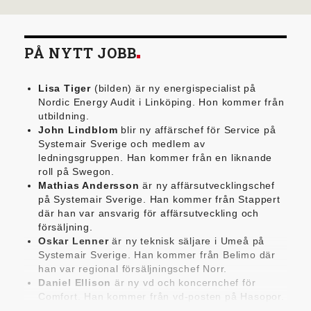
PÅ NYTT JOBB
Lisa Tiger
(bilden) är ny energispecialist på
Nordic Energy Audit i Linköping. Hon kommer från
utbildning.
John Lindblom
blir ny affärschef för Service på
Systemair Sverige och medlem av
ledningsgruppen. Han kommer från en liknande
roll på Swegon.
Mathias Andersson
är ny affärsutvecklingschef
på Systemair Sverige. Han kommer från Stappert
där han var ansvarig för affärsutveckling och
försäljning.
Oskar Lenner
är ny teknisk säljare i Umeå på
Systemair Sverige. Han kommer från Belimo där
han var regional försäljningschef Norr.
Daniel Ellison
är ny vd och koncernchef för
Comfort. Han kommer från vd-posten på Hasopor.
Jens Persson
är ny försäljningsdirektör för