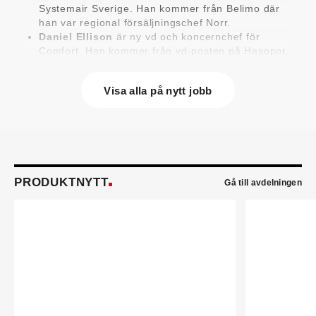
Systemair Sverige. Han kommer från Belimo där
han var regional försäljningschef Norr.
Daniel Ellison
är ny vd och koncernchef för
Comfort. Han kommer från vd-posten på Hasopor.
Jens Persson
är ny försäljningsdirektör för
Laufen Sverige. Han kommer från Vieser där han
Visa alla på nytt jobb
var försäljningschef i Skandinavien.
Jonas Pettersson
är ny energi- och
teknikspecialist på Victoriahem. Han kommer från
Aktea Energy i Göteborg där han var
energikonsult.
Anastasia Andersson
är ny utvecklare av
försäljningsprocesser och produktägare på
PRODUKTNYTT
Gå till avdelningen
Swegon. Hon var tidigare teknisk marknadsförare.
Mikael Lind
är ny senior vvs-ingenjör på WSP i
Karlskrona. Han kommer från EMG
Energimontagegruppen där han var regionchef
Blekinge/Småland/Öst.
Mattias Carlsson
är ny verksamhetschef för
Airteam Thorszelius i Uppsala där han tidigare var
projektchef. Han efterträder grundaren Mats
Thorszelius, som stannar kvar inom