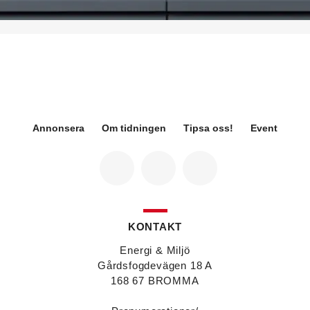
på Sweden Green Building Council. Hon kommer
från Green Level där hon var
hållbarhetsspecialist.
Fredrik Wallner
blir den 1 januari 2026 ny vd för
Sweco Sverige. Han är i dag divisionschef för
koncernens svenska transport- och
infrastrukturverksamhet och efterträder Ann-
Louise Lökholm Klasson som lämnar Sweco på
egen begäran.
Annonsera
Om tidningen
Tipsa oss!
Event
Eva Karlsson
blir den 1 februari 2026
tillförordnad vd för Swegon Group när nuvarande
vd Andreas Örje Wellstam blir investeringsdirektör
på Investment AB Latour. Hon är i dag vice
president för Swegons affärsområde Air Handling.
Jörgen Lapuhs
är ny ansvarig för
affärsutveckling av produktområdena
KONTAKT
luftdistribution och brandsäkerhetsprodukter på
Systemair Sverige. Han var tidigare regionchef i
Energi & Miljö
Stockholm på samma bolag.
Gårdsfogdevägen 18 A
Anton Lockner
är ny senior konsult vvs på Bengt
168 67 BROMMA
Dahlgrens kontor i Sundsvall. Han kommer från
kontoret i Stockholm där han var avdelningschef