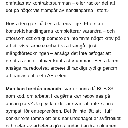
omfattas av kontraktssumman – eller räcker det att
det på något vis framgår av handlingarna i stort?
Hovrätten gick på beställarens linje. Eftersom
kontraktshandlingarna kompletterar varandra – och
eftersom det enligt domstolen inte finns något krav på
att ett visst arbete enbart ska framgå i just
mängdförteckningen – ansågs det inte befogat att
ersätta arbetet utöver kontraktssumman. Beställaren
ansågs ha redovisat arbetet tillräckligt tydligt genom
att hänvisa till det i AF-delen.
Man kan förstås invända:
Varför finns då BCB.33
som kod, om arbetet lika gärna kan redovisas på
annan plats? Jag tycker det är svårt att inte känna
sympati för entreprenören. Det är inte lätt att i tuff
konkurrens lämna ett pris när underlaget är svårtolkat
och delar av arbetena göms undan i andra dokument