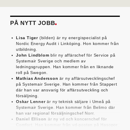
PÅ NYTT JOBB
Lisa Tiger
(bilden) är ny energispecialist på
Nordic Energy Audit i Linköping. Hon kommer från
utbildning.
John Lindblom
blir ny affärschef för Service på
Systemair Sverige och medlem av
ledningsgruppen. Han kommer från en liknande
roll på Swegon.
Mathias Andersson
är ny affärsutvecklingschef
på Systemair Sverige. Han kommer från Stappert
där han var ansvarig för affärsutveckling och
försäljning.
Oskar Lenner
är ny teknisk säljare i Umeå på
Systemair Sverige. Han kommer från Belimo där
han var regional försäljningschef Norr.
Daniel Ellison
är ny vd och koncernchef för
Comfort. Han kommer från vd-posten på Hasopor.