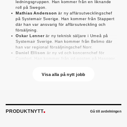
ledningsgruppen. Han kommer från en liknande
roll på Swegon.
Mathias Andersson
är ny affärsutvecklingschef
på Systemair Sverige. Han kommer från Stappert
där han var ansvarig för affärsutveckling och
försäljning.
Oskar Lenner
är ny teknisk säljare i Umeå på
Systemair Sverige. Han kommer från Belimo där
han var regional försäljningschef Norr.
Daniel Ellison
är ny vd och koncernchef för
Comfort. Han kommer från vd-posten på Hasopor.
Jens Persson
är ny försäljningsdirektör för
Laufen Sverige. Han kommer från Vieser där han
Visa alla på nytt jobb
var försäljningschef i Skandinavien.
Jonas Pettersson
är ny energi- och
teknikspecialist på Victoriahem. Han kommer från
Aktea Energy i Göteborg där han var
energikonsult.
Anastasia Andersson
är ny utvecklare av
försäljningsprocesser och produktägare på
PRODUKTNYTT
Gå till avdelningen
Swegon. Hon var tidigare teknisk marknadsförare.
Mikael Lind
är ny senior vvs-ingenjör på WSP i
Karlskrona. Han kommer från EMG