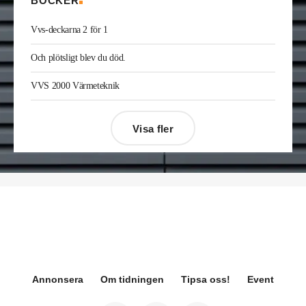
BÖCKER
Joakim Laurentz
är ny ansvarig för varumärket
Midea på Klima-Therm. Han kommer från Solar
Vvs-deckarna 2 för 1
Sverige där han var kategorichef HWS/VVS.
Jonas Ingelsson
är ny vvs-ingenjör på Rejlers i
Och plötsligt blev du död.
Gävle. Han kommer från samma roll på Afry.
Enis Gashi
är ny serviceledare ventilation & kyla
VVS 2000 Värmeteknik
på Kylservice i Halmstad.
Visa fler
Désirée Moberg
(bilden) är ny chef för Breeam
på Sweden Green Building Council. Hon kommer
från Green Level där hon var
hållbarhetsspecialist.
Fredrik Wallner
blir den 1 januari 2026 ny vd för
Sweco Sverige. Han är i dag divisionschef för
koncernens svenska transport- och
infrastrukturverksamhet och efterträder Ann-
Louise Lökholm Klasson som lämnar Sweco på
egen begäran.
Annonsera
Om tidningen
Tipsa oss!
Event
Eva Karlsson
blir den 1 februari 2026
tillförordnad vd för Swegon Group när nuvarande