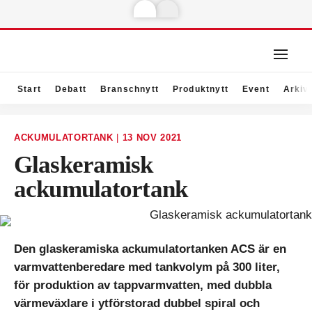
Start
Debatt
Branschnytt
Produktnytt
Event
Arkiv
ACKUMULATORTANK
|
13 NOV 2021
Glaskeramisk
ackumulatortank
Den glaskeramiska ackumulatortanken ACS är en
varmvattenberedare med tankvolym på 300 liter,
för produktion av tappvarmvatten, med dubbla
värmeväxlare i ytförstorad dubbel spiral och