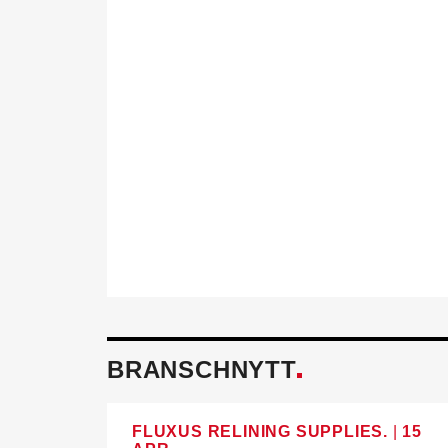
Föreningen fö
Tillsammans skapar vi ett h
och miljö mår bra. Aktivitet
behöver för att utvecklas i 
också.
Läs mer om fördelarna av 
BRANSCHNYTT
FLUXUS RELINING SUPPLIES.
|
15