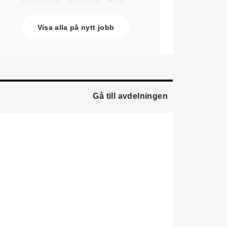
Systemair Sverige. Han
kommer från Stappert där
han var ansvarig för
Visa alla på nytt jobb
affärsutveckling och
försäljning.
Oskar Lenner
är ny
teknisk säljare i Umeå på
Systemair Sverige. Han
Gå till avdelningen
kommer från Belimo där
han var regional
försäljningschef Norr.
Daniel Ellison
är ny vd
och koncernchef för
Comfort. Han kommer från
vd-posten på Hasopor.
Jens Persson
är ny
försäljningsdirektör för
Laufen Sverige. Han
kommer från Vieser där