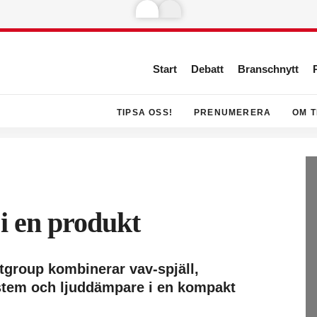
Start
Debatt
Branschnytt
TIPSA OSS!
PRENUMERERA
OM T
i en produkt
ktgroup kombinerar vav-spjäll,
stem och ljuddämpare i en kompakt