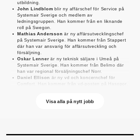
utbildning.
John Lindblom
blir ny affärschef för Service på
Systemair Sverige och medlem av
ledningsgruppen. Han kommer från en liknande
roll på Swegon.
Mathias Andersson
är ny affärsutvecklingschef
på Systemair Sverige. Han kommer från Stappert
där han var ansvarig för affärsutveckling och
försäljning.
Oskar Lenner
är ny teknisk säljare i Umeå på
Systemair Sverige. Han kommer från Belimo där
han var regional försäljningschef Norr.
Daniel Ellison
är ny vd och koncernchef för
Comfort. Han kommer från vd-posten på Hasopor.
Jens Persson
är ny försäljningsdirektör för
Laufen Sverige. Han kommer från Vieser där han
Visa alla på nytt jobb
var försäljningschef i Skandinavien.
Jonas Pettersson
är ny energi- och
teknikspecialist på Victoriahem. Han kommer från
Aktea Energy i Göteborg där han var
energikonsult.
Anastasia Andersson
är ny utvecklare av
försäljningsprocesser och produktägare på