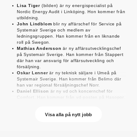
Lisa Tiger
(bilden) är ny energispecialist på
Nordic Energy Audit i Linköping. Hon kommer från
utbildning.
John Lindblom
blir ny affärschef för Service på
Systemair Sverige och medlem av
ledningsgruppen. Han kommer från en liknande
roll på Swegon.
Mathias Andersson
är ny affärsutvecklingschef
på Systemair Sverige. Han kommer från Stappert
där han var ansvarig för affärsutveckling och
försäljning.
Oskar Lenner
är ny teknisk säljare i Umeå på
Systemair Sverige. Han kommer från Belimo där
han var regional försäljningschef Norr.
Daniel Ellison
är ny vd och koncernchef för
Comfort. Han kommer från vd-posten på Hasopor.
Jens Persson
är ny försäljningsdirektör för
Laufen Sverige. Han kommer från Vieser där han
Visa alla på nytt jobb
var försäljningschef i Skandinavien.
Jonas Pettersson
är ny energi- och
teknikspecialist på Victoriahem. Han kommer från
Aktea Energy i Göteborg där han var