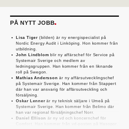
PÅ NYTT JOBB
Lisa Tiger
(bilden) är ny energispecialist på
Nordic Energy Audit i Linköping. Hon kommer från
utbildning.
John Lindblom
blir ny affärschef för Service på
Systemair Sverige och medlem av
ledningsgruppen. Han kommer från en liknande
roll på Swegon.
Mathias Andersson
är ny affärsutvecklingschef
på Systemair Sverige. Han kommer från Stappert
där han var ansvarig för affärsutveckling och
försäljning.
Oskar Lenner
är ny teknisk säljare i Umeå på
Systemair Sverige. Han kommer från Belimo där
han var regional försäljningschef Norr.
Daniel Ellison
är ny vd och koncernchef för
Comfort. Han kommer från vd-posten på Hasopor.