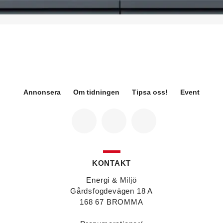
på Sweden Green Building Council. Hon kommer
från Green Level där hon var
hållbarhetsspecialist.
Fredrik Wallner
blir den 1 januari 2026 ny vd för
Sweco Sverige. Han är i dag divisionschef för
koncernens svenska transport- och
infrastrukturverksamhet och efterträder Ann-
Louise Lökholm Klasson som lämnar Sweco på
egen begäran.
Annonsera
Om tidningen
Tipsa oss!
Event
Eva Karlsson
blir den 1 februari 2026
tillförordnad vd för Swegon Group när nuvarande
vd Andreas Örje Wellstam blir investeringsdirektör
på Investment AB Latour. Hon är i dag vice
president för Swegons affärsområde Air Handling.
Jörgen Lapuhs
är ny ansvarig för
affärsutveckling av produktområdena
KONTAKT
luftdistribution och brandsäkerhetsprodukter på
Systemair Sverige. Han var tidigare regionchef i
Energi & Miljö
Stockholm på samma bolag.
Gårdsfogdevägen 18 A
Anton Lockner
är ny senior konsult vvs på Bengt
168 67 BROMMA
Dahlgrens kontor i Sundsvall. Han kommer från
kontoret i Stockholm där han var avdelningschef