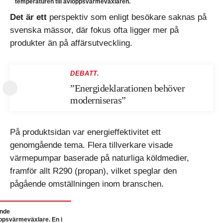
temperaturen till avloppsvärmeväxlaren.
Det är ett
perspektiv som enligt besökare saknas på
svenska mässor, där fokus ofta ligger mer på
produkter än på affärsutveckling.
DEBATT.
”Energideklarationen behöver
moderniseras”
På produktsidan var energieffektivitet ett
genomgående tema. Flera tillverkare visade
värmepumpar baserade på naturliga köldmedier,
framför allt R290 (propan), vilket speglar den
pågående omställningen inom branschen.
nde
ppsvärmeväxlare. En i