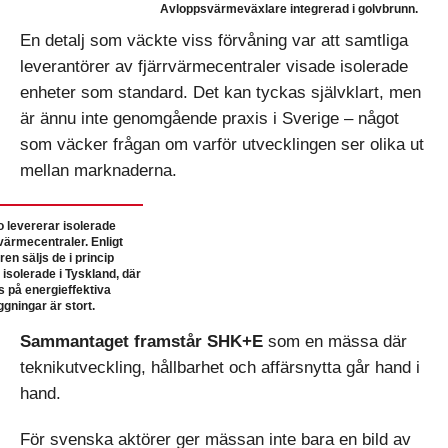
Avloppsvärmeväxlare integrerad i golvbrunn.
En detalj som väckte viss förvåning var att samtliga
leverantörer av fjärrvärmecentraler visade isolerade
enheter som standard. Det kan tyckas självklart, men
är ännu inte genomgående praxis i Sverige – något
som väcker frågan om varför utvecklingen ser olika ut
mellan marknaderna.
 levererar isolerade
rvärmecentraler. Enligt
ren säljs de i princip
d isolerade i Tyskland, där
s på energieffektiva
ggningar är stort.
Sammantaget framstår SHK+E
som en mässa där
teknikutveckling, hållbarhet och affärsnytta går hand i
hand.
För svenska aktörer ger mässan inte bara en bild av