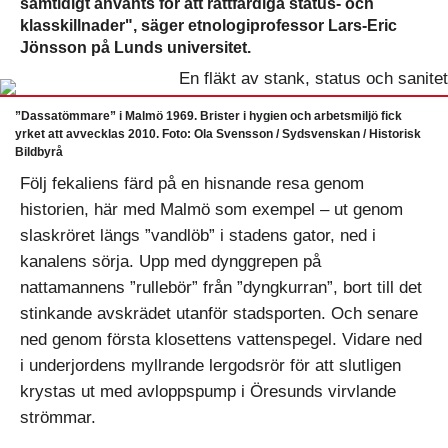
samtidigt använts för att rättfärdiga status- och
klasskillnader", säger etnologiprofessor Lars-Eric
Jönsson på Lunds universitet.
”Dassatömmare” i Malmö 1969. Brister i hygien och arbetsmiljö fick
yrket att avvecklas 2010. Foto: Ola Svensson / Sydsvenskan / Historisk
Bildbyrå
Följ fekaliens färd på en hisnande resa genom
historien, här med Malmö som exempel – ut genom
slaskröret längs ”vandlöb” i stadens gator, ned i
kanalens sörja. Upp med dynggrepen på
nattamannens ”rullebör” från ”dyngkurran”, bort till det
stinkande avskrädet utanför stadsporten. Och senare
ned genom första klosettens vattenspegel. Vidare ned
i underjordens myllrande lergodsrör för att slutligen
krystas ut med avloppspump i Öresunds virvlande
strömmar.