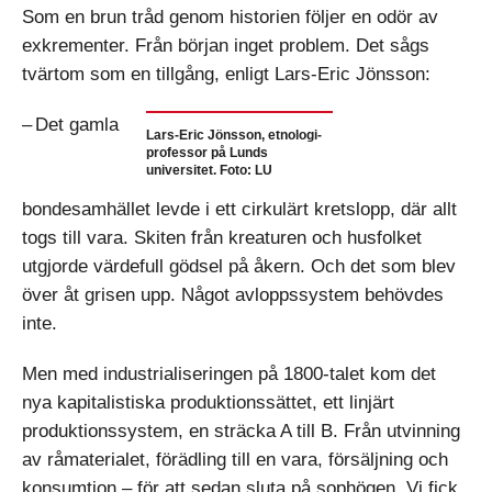
Som en brun tråd genom historien följer en odör av
exkrementer. Från början inget problem. Det sågs
tvärtom som en tillgång, enligt Lars-Eric Jönsson:
– Det gamla
Lars-Eric Jönsson, etnologi­
professor på Lunds
universitet. Foto: LU
bondesamhället levde i ett cirkulärt kretslopp, där allt
togs till vara. Skiten från kreaturen och husfolket
utgjorde värdefull gödsel på åkern. Och det som blev
över åt grisen upp. Något avloppssystem behövdes
inte.
Men med industrialiseringen på 1800-talet kom det
nya kapitalistiska produktionssättet, ett linjärt
produktionssystem, en sträcka A till B. Från utvinning
av råmaterialet, förädling till en vara, försäljning och
konsumtion – för att sedan sluta på sophögen. Vi fick