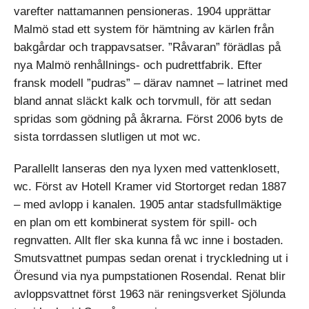
varefter nattamannen pensioneras. 1904 upprättar
Malmö stad ett system för hämtning av kärlen från
bakgårdar och trappavsatser. ”Råvaran” förädlas på
nya Malmö renhållnings- och pudrettfabrik. Efter
fransk modell ”pudras” – därav namnet – latrinet med
bland annat släckt kalk och torv­mull, för att sedan
spridas som gödning på åkrarna. Först 2006 byts de
sista torrdassen slutligen ut mot wc.
Parallellt lanseras den nya lyxen med vattenklosett,
wc. Först av Hotell Kramer vid Stortorget redan 1887
– med avlopp i kanalen. 1905 antar stadsfullmäktige
en plan om ett kombinerat system för spill- och
regnvatten. Allt fler ska kunna få wc inne i bostaden.
Smutsvattnet pumpas sedan orenat i tryckledning ut i
Öresund via nya pumpstationen Rosendal. Renat blir
avloppsvattnet först 1963 när reningsverket Sjölunda