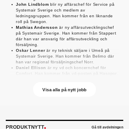
John Lindblom
blir ny affärschef för Service på
Systemair Sverige och medlem av
ledningsgruppen. Han kommer från en liknande
roll på Swegon.
Mathias Andersson
är ny affärsutvecklingschef
på Systemair Sverige. Han kommer från Stappert
där han var ansvarig för affärsutveckling och
försäljning.
Oskar Lenner
är ny teknisk säljare i Umeå på
Systemair Sverige. Han kommer från Belimo där
han var regional försäljningschef Norr.
Daniel Ellison
är ny vd och koncernchef för
Comfort. Han kommer från vd-posten på Hasopor.
Jens Persson
är ny försäljningsdirektör för
Laufen Sverige. Han kommer från Vieser där han
Visa alla på nytt jobb
var försäljningschef i Skandinavien.
Jonas Pettersson
är ny energi- och
teknikspecialist på Victoriahem. Han kommer från
Aktea Energy i Göteborg där han var
energikonsult.
Anastasia Andersson
är ny utvecklare av
försäljningsprocesser och produktägare på
PRODUKTNYTT
Gå till avdelningen