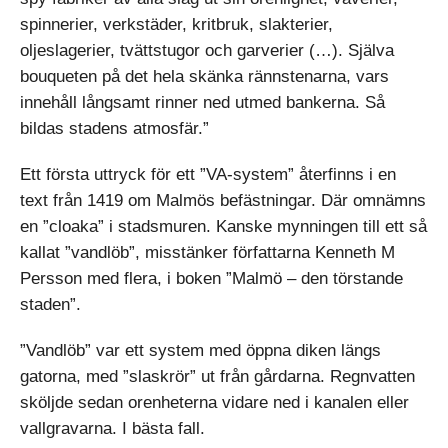
spinnerier, verkstäder, kritbruk, slakterier,
oljeslagerier, tvättstugor och garverier (…). Själva
bouqueten på det hela skänka rännstenarna, vars
innehåll långsamt rinner ned utmed bankerna. Så
bildas stadens atmosfär.”
Ett första uttryck för ett ”VA-system” återfinns i en
text från 1419 om Malmös befästningar. Där omnämns
en ”cloaka” i stadsmuren. Kanske mynningen till ett så
kallat ”vandlöb”, misstänker författarna Kenneth M
Persson med flera, i boken ”Malmö – den törstande
staden”.
”Vandlöb” var ett system med öppna diken längs
gatorna, med ”slask­rör” ut från gårdarna. Regnvatten
sköljde sedan orenheterna vidare ned i kanalen eller
vallgravarna. I bästa fall.