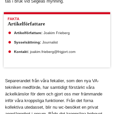
tas i bruk vid Segeås mynning.
FAKTA
Artikelförfattare
Artikelförfattare:
Joakim Frieberg
Sysselsättning:
Journalist
Kontakt:
joakim.frieberg@frigjort.com
Separerandet från våra fekalier, som den nya VA-
tekniken medförde, har samtidigt förstärkt våra
äckelkänslor för dem och gjort oss mer främmande
inför våra kroppsliga funktioner. Från det forna
kollektiva utedasset, blir nu wc-besöket en privat
angelägenhet i enrum. Både det kroppsliga behovet