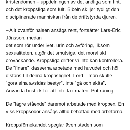
kristendomen – uppdelningen av det andliga som fint,
och det kroppsliga som fult. Bibeln skiljer tydligt den
disciplinerade män­niskan från de driftstyrda djuren.
– Allt ovanför halsen ansågs rent, fortsätter Lars-Eric
Jönsson, me­dan
det som rör underlivet, urin och avföring, liksom
sexualiteten, utgör det smutsiga, det moraliskt
oroväckande. Kroppsliga drifter vi inte kan kontrollera.
De ”finare” klasserna arbetade med huvudet och höll
distans till denna kroppslighet. I ord – man skulle
”göra sina avsides bestyr”, inte ”gå och skita”.
Använda bestick för att inte ta i maten. Potträning.
De ”lägre stående” däremot arbetade med kroppen. En
viss kroppsodör ansågs alltid behäftad med arbetarna.
Kroppsförnekandet speglar även staden som