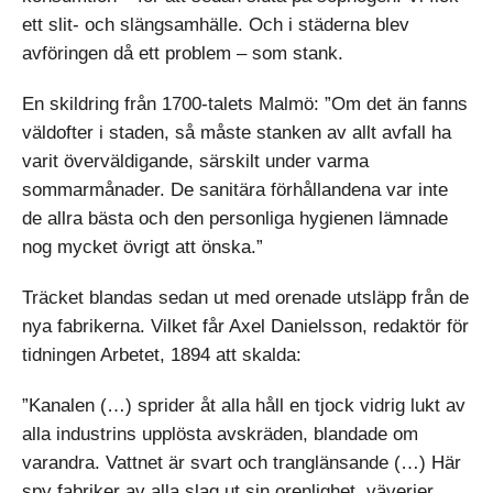
ett slit- och slängsamhälle. Och i städerna blev
avföringen då ett problem – som stank.
En skildring från 1700-talets Malmö: ”Om det än fanns
väldofter i staden, så måste stanken av allt avfall ha
varit överväldigande, särskilt under varma
sommarmånader. De sanitära förhållandena var inte
de allra bästa och den personliga hygienen lämnade
nog mycket övrigt att önska.”
Träcket blandas sedan ut med orenade utsläpp från de
nya fabrikerna. Vilket får Axel Danielsson, redaktör för
tidningen Arbetet, 1894 att skalda:
”Kanalen (…) sprider åt alla håll en tjock vidrig lukt av
alla industrins upplösta avskräden, blandade om
varandra. Vattnet är svart och tranglänsande (…) Här
spy fabriker av alla slag ut sin orenlighet, väverier,