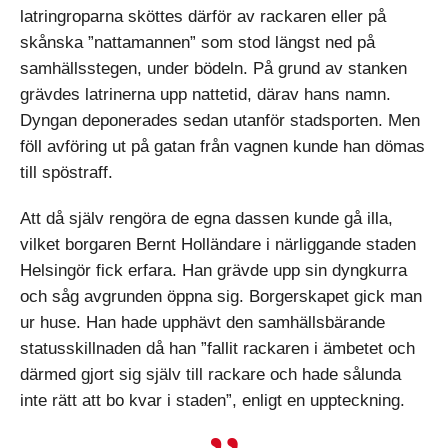
latringroparna sköttes därför av rackaren eller på
skånska ”nattamannen” som stod längst ned på
samhällsstegen, under bödeln. På grund av stanken
grävdes latrinerna upp nattetid, därav hans namn.
Dyngan deponerades sedan utanför stadsporten. Men
föll avföring ut på gatan från vagnen kunde han dömas
till spöstraff.
Att då själv rengöra de egna dassen kunde gå illa,
vilket borgaren Bernt Holländare i närliggande staden
Helsingör fick erfara. Han grävde upp sin dyngkurra
och såg avgrunden öppna sig. Borgerskapet gick man
ur huse. Han hade upphävt den samhällsbärande
statusskillnaden då han ”fallit rackaren i ämbetet och
därmed gjort sig själv till rackare och hade sålunda
inte rätt att bo kvar i staden”, enligt en uppteckning.