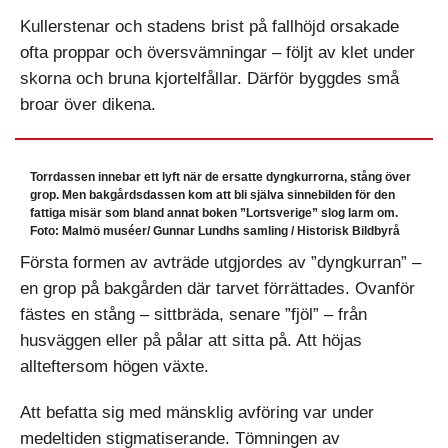
Kullerstenar och stadens brist på fallhöjd orsakade
ofta proppar och översvämningar – följt av klet under
skorna och bruna kjortelfållar. Därför byggdes små
broar över dikena.
Torrdassen innebar ett lyft när de ersatte dyngkurrorna, stång över
grop. Men bakgårdsdassen kom att bli själva sinnebilden för den
fattiga misär som bland annat boken ”Lortsverige” slog larm om.
Foto: Malmö muséer/ Gunnar Lundhs samling / Historisk Bildbyrå
Första formen av avträde utgjordes av ”dyngkurran” –
en grop på bakgården där tarvet förrättades. Ovanför
fästes en stång – sittbräda, senare ”fjöl” – från
husväggen eller på pålar att sitta på. Att höjas
allteftersom högen växte.
Att befatta sig med mänsklig avföring var under
medeltiden stigmatiserande. Tömningen av