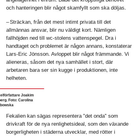
och hanteringen blir något skamfyllt som ska döljas.
– Sträckan, från det mest intimt privata till det
allmännas ansvar, blir nu väldigt kort. Nämligen
fallhöjden ned till wc-stolens vattenspegel. Dra i
handtaget och problemet är någon annans, konstaterar
Lars-Eric Jönsson. Avloppet blir något främmande. Vi
alieneras, såsom det nya samhället i stort, där
arbetaren bara ser sin kugge i produktionen, inte
helheten.
kelförfattare Joakim
berg. Foto: Carolina
abowska
Fekalien kan sägas representera ”det onda” som
drivkraft för de nya renlighetsideal, som den växande
borgerligheten i städerna utvecklar, med rötter i