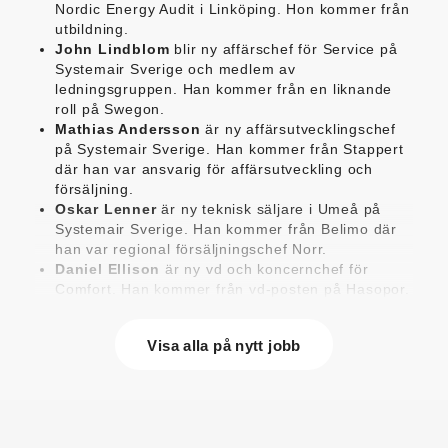
Nordic Energy Audit i Linköping. Hon kommer från
utbildning.
John Lindblom
blir ny affärschef för Service på
Systemair Sverige och medlem av
ledningsgruppen. Han kommer från en liknande
roll på Swegon.
Mathias Andersson
är ny affärsutvecklingschef
på Systemair Sverige. Han kommer från Stappert
där han var ansvarig för affärsutveckling och
försäljning.
Oskar Lenner
är ny teknisk säljare i Umeå på
Systemair Sverige. Han kommer från Belimo där
han var regional försäljningschef Norr.
Daniel Ellison
är ny vd och koncernchef för
Comfort. Han kommer från vd-posten på Hasopor.
Jens Persson
är ny försäljningsdirektör för
Laufen Sverige. Han kommer från Vieser där han
Visa alla på nytt jobb
var försäljningschef i Skandinavien.
Jonas Pettersson
är ny energi- och
teknikspecialist på Victoriahem. Han kommer från
Aktea Energy i Göteborg där han var
energikonsult.