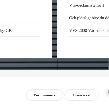
Vvs-deckarna 2 för 1
Och plötsligt blev du d
odge GK
VVS 2000 Värmetekni
Prenumerera
Tipsa oss!