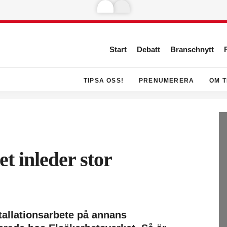
Start
Debatt
Branschnytt
TIPSA OSS!
PRENUMERERA
OM T
t inleder stor
stallationsarbete på annans