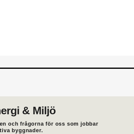
din yrkesroll. Gå med i EMTF du
medlemskap i EMTF
ergi & Miljö
en och frågorna för oss som jobbar
ktiva byggnader.