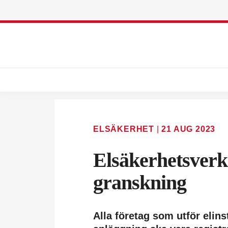
ELSÄKERHET
|
21 AUG 2023
Elsäkerhetsverke
granskning
Alla företag som utför elin