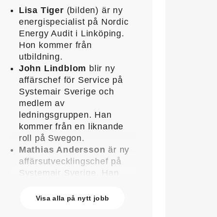
Lisa Tiger
(bilden) är ny
energispecialist på Nordic
Energy Audit i Linköping.
Hon kommer från
utbildning.
John Lindblom
blir ny
affärschef för Service på
Systemair Sverige och
medlem av
ledningsgruppen. Han
kommer från en liknande
roll på Swegon.
Mathias Andersson
är ny
affärsutvecklingschef på
Systemair Sverige. Han
kommer från Stappert där
han var ansvarig för
Visa alla på nytt jobb
affärsutveckling och