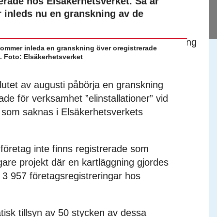
erade hos Elsäkerhetsverket. Så är
för inleds nu en granskning av de
kommer inleda en granskning över oregistrerade
. Foto: Elsäkerhetsverket
utet av augusti påbörja en granskning
ade för verksamhet ”elinstallationer” vid
n som saknas i Elsäkerhetsverkets
 företag inte finns registrerade som
idigare projekt där en kartläggning gjordes
 3 957 företagsregistreringar hos
isk tillsyn av 50 stycken av dessa