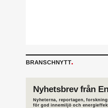
behöver för att utvecklas i 
också.
Läs mer om fördelarna av 
BRANSCHNYTT
Nyhetsbrev från En
Nyheterna, reportagen, forskning
för god innemiljö och energieffe