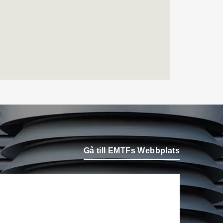
Airteam Thorszelius i
Uppsala där han tidigare
var projektchef. Han
efterträder grundaren Mats
Thorszelius, som stannar
kvar inom
Airteamkoncernen i en
rådgivande roll.
Tobias Sandmark
är ny
affärsutvecklare/vvs-
konstruktör på Rejlers i
Ljusdal. Han kommer från
Gå till EMTFs Webbplats
en liknande roll på Afry.
Stefan Nilsson
har startat
det egna bolaget Celikon i
Malmö där han arbetar som
oberoende teknikkonsult
inom fastighetsautomation