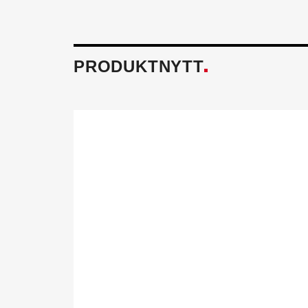
PRODUKTNYTT
Föreningen fö
Tillsammans skapar vi ett h
och miljö mår bra. Aktivitet