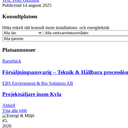
Text:
Peter Olofsson
Publicerad 14 augusti 2025
Konsultplatsen
Hitta enkelt rätt konsult inom installations- och energiteknik
Platsannonser
Barsebäck
Försäljningsansvarig – Teknik & Hållbara processlös
EBS Environment & Bio Solutions AB
Projektsäljare inom Kyla
Ahlsell
Visa alla jobb
#
5.
2026