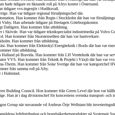
 hade tidigare en liknande roll på Afrys kontor i Östersund.
r tidigare vvs-ingenjör i Hudiksvall.
ige. Han var tidigare regional försäljningschef där.
tomation. Han kommer från Regin i Stockholm där han var försäljnings
 Visby. Han arbetade tidigare på företagets Göteborgskontor.
ngt Dahlgren. Han kommer från utbildning.
er i Skövde. Han var tidigare teknikspecialist industrimedia på Volvo G
. Han kommer från Skorstenseliten där han var hantverkare.
ockholm. Han kommer från utbildning.
Väst. Han kommer från Elektrokyl Energiteknik i Borås där han var ener
ommer från utbildning.
ch Halland på Bravida. Han kommer från LH Ventteknik där han var ser
iator VVS. Han kommer från Teknik & Projekt i Växjö där han var vvs-
ima-Therm. Han kommer från Solar Sverige där han var kategorichef
ommer från samma roll på Afry.
e i Halmstad.
en Building Council. Hon kommer från Green Level där hon var hållbar
ige. Han är i dag divisionschef för koncernens svenska transport- och
egon Group när nuvarande vd Andreas Örje Wellstam blir investeringsdi
tområdena luftdistribution och brandsäkerhetsprodukter på Systemair Sv