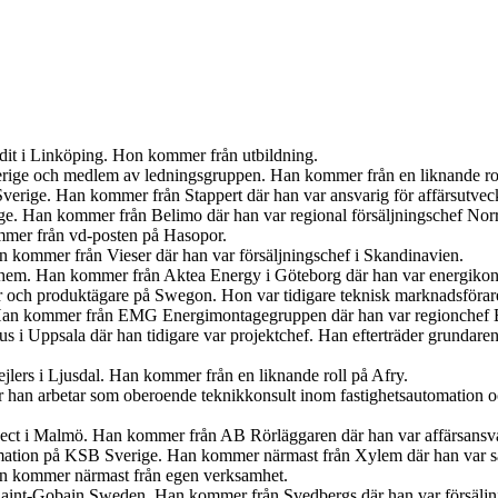
udit i Linköping. Hon kommer från utbildning.
Sverige och medlem av ledningsgruppen. Han kommer från en liknande r
verige. Han kommer från Stappert där han var ansvarig för affärsutveck
ige. Han kommer från Belimo där han var regional försäljningschef Norr
mer från vd-posten på Hasopor.
an kommer från Vieser där han var försäljningschef i Skandinavien.
iahem. Han kommer från Aktea Energy i Göteborg där han var energikon
er och produktägare på Swegon. Hon var tidigare teknisk marknadsförar
 Han kommer från EMG Energimontagegruppen där han var regionchef 
s i Uppsala där han tidigare var projektchef. Han efterträder grundar
jlers i Ljusdal. Han kommer från en liknande roll på Afry.
är han arbetar som oberoende teknikkonsult inom fastighetsautomation 
ject i Malmö. Han kommer från AB Rörläggaren där han var affärsansva
mation på KSB Sverige. Han kommer närmast från Xylem där han var sä
an kommer närmast från egen verksamhet.
s Saint-Gobain Sweden. Han kommer från Svedbergs där han var försäljn