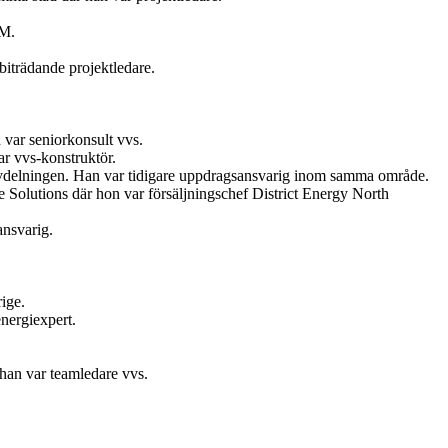
AM.
iträdande projektledare.
var seniorkonsult vvs.
r vvs-konstruktör.
vdelningen. Han var tidigare uppdragsansvarig inom samma område.
Solutions där hon var försäljningschef District Energy North
ansvarig.
ige.
nergiexpert.
 han var teamledare vvs.