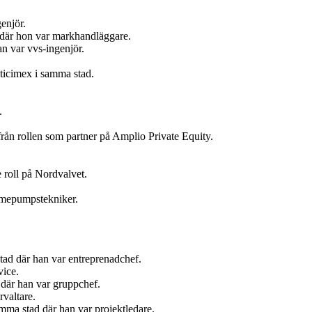
enjör.
t där hon var markhandläggare.
n var vvs-ingenjör.
ticimex i samma stad.
.
ån rollen som partner på Amplio Private Equity.
 roll på Nordvalvet.
ärmepumpstekniker.
tad där han var entreprenadchef.
vice.
där han var gruppchef.
valtare.
ma stad där han var projektledare.