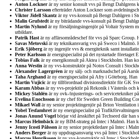
Anton Lockner
är ny senior konsult vvs på Bengt Dahlgrens k
Christer Larsson
efterträder Anton Lockner som avdelningsche
Viktor Jidell Skantz
är ny vvs-konsult på Bengt Dahlgren i S
Malin Grufstedt
är ny biträdande vvs-konsult på Bengt Dahlg
Martin Nylund
är ny försäljningsingenjör på Voltair System 
utbildare.
Patrik Hast
är ny affärsområdeschef för vvs på Sparc Group. 
Savas Metovski
är ny teknikansvarig vvs på Sweco i Malmö. H
Erik Sjöberg
är ny ingenjör vvs & energiteknik samt installa
Peter Karlsson
är energispecialist på det nystartade företage
Tobias Falk
är ny energikonsult på Aktea i Stockholm. Han ko
Anna Westin
är ny vvs-konstruktör på Notos Consult i Stockh
Alexander Lagergréen
är ny sälj- och marknadschef på Aarsl
Taha Arghand
är ny energispecialist på Afry i Göteborg. Ha
Martin Vujicic
är ny tillförordnad divisionsdirektör för GK Sv
Karam Abbas
är ny vvs-projektör på Rekonik i Västerås och 
Mickey Stahlén
är ny ovk-/injusterings- och servicetekniker 
Evelina Enochsson
är ny chef för Sweden Green Building Coun
Mikael Wall
är ny senior projektingenjör på Brion Ventilatio
Yobel Tesfamhret
är ny energispecialist på Trafikförvaltning
Jonas Anund Vogel
börjar vid årsskiftet på Techseed där han
Marcus Helmbäck
är ny BIM-strateg på Intec i Malmö. Han ko
Jenny Icosti Pålsson
är ny senior projektledare på Intec i Ma
Anders Berger
är ny uppdragsansvarig vvs på Intec i Stockh
Marcus Henriksson
är ny vvs-konstruktör på Intec i Stockho