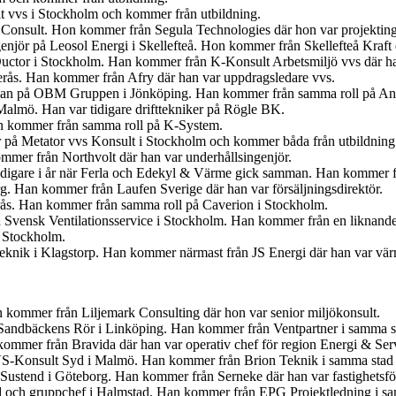
t vvs i Stockholm och kommer från utbildning.
 Consult. Hon kommer från Segula Technologies där hon var projekting
ngenjör på Leosol Energi i Skellefteå. Hon kommer från Skellefteå Kraf
uctor i Stockholm. Han kommer från K-Konsult Arbetsmiljö vvs där ha
terås. Han kommer från Afry där han var uppdragsledare vvs.
gsman på OBM Gruppen i Jönköping. Han kommer från samma roll på An
 Malmö. Han var tidigare drifttekniker på Rögle BK.
an kommer från samma roll på K-System.
r på Metator vvs Konsult i Stockholm och kommer båda från utbildning
mmer från Northvolt där han var underhållsingenjör.
idigare i år när Ferla och Edekyl & Värme gick samman. Han kommer fr
org. Han kommer från Laufen Sverige där han var försäljningsdirektör.
erås. Han kommer från samma roll på Caverion i Stockholm.
 Svensk Ventilationsservice i Stockholm. Han kommer från en liknande
i Stockholm.
 Teknik i Klagstorp. Han kommer närmast från JS Energi där han var v
kommer från Liljemark Consulting där hon var senior miljökonsult.
för Sandbäckens Rör i Linköping. Han kommer från Ventpartner i samma s
ommer från Bravida där han var operativ chef för region Energi & Ser
VS-Konsult Syd i Malmö. Han kommer från Brion Teknik i samma stad 
 Sustend i Göteborg. Han kommer från Serneke där han var fastighetsför
yd och gruppchef i Halmstad. Han kommer från EPG Projektledning i sam