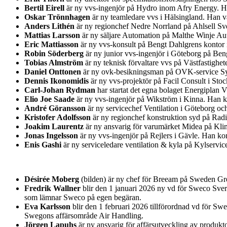
Bertil Eirell
är ny vvs-ingenjör på Hydro inom Afry Energy. Han
Oskar Trönnhagen
är ny teamledare vvs i Hälsingland. Han va
Anders Lithén
är ny regionchef Nedre Norrland på Ahlsell Sver
Mattias Larsson
är ny säljare Automation på Malthe Winje Au
Eric Mattiasson
är ny vvs-konsult på Bengt Dahlgrens kontor i
Robin Söderberg
är ny junior vvs-ingenjör i Göteborg på Be
Tobias Almström
är ny teknisk förvaltare vvs på Västfastighet
Daniel Onttonen
är ny ovk-besikningsman på OVK-service Syd
Dennis Ikonomidis
är ny vvs-projektör på Facil Consult i St
Carl-Johan Rydman
har startat det egna bolaget Energiplan 
Elio Joe Saade
är ny vvs-ingenjör på Wikström i Kinna. Han k
André Göransson
är ny servicechef Ventilation i Göteborg o
Kristofer Adolfsson
är ny regionchef konstruktion syd på Rad
Joakim Laurentz
är ny ansvarig för varumärket Midea på Kl
Jonas Ingelsson
är ny vvs-ingenjör på Rejlers i Gävle. Han k
Enis Gashi
är ny serviceledare ventilation & kyla på Kylservic
Désirée Moberg
(bilden) är ny chef för Breeam på Sweden Gre
Fredrik Wallner
blir den 1 januari 2026 ny vd för Sweco Sver
som lämnar Sweco på egen begäran.
Eva Karlsson
blir den 1 februari 2026 tillförordnad vd för Sw
Swegons affärsområde Air Handling.
Jörgen Lapuhs
är ny ansvarig för affärsutveckling av produk