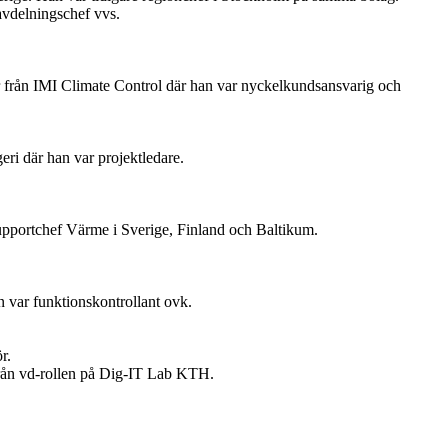
avdelningschef vvs.
 från IMI Climate Control där han var nyckelkundsansvarig och
ri där han var projektledare.
upportchef Värme i Sverige, Finland och Baltikum.
 var funktionskontrollant ovk.
r.
 från vd-rollen på Dig-IT Lab KTH.