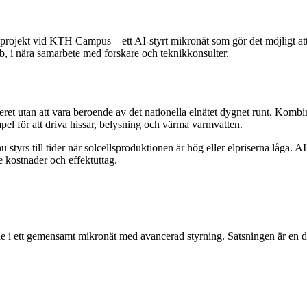
sprojekt vid KTH Campus – ett AI-styrt mikronät som gör det möjligt att
 i nära samarbete med forskare och teknikkonsulter.
teret utan att vara beroende av det nationella elnätet dygnet runt. Kombin
mpel för att driva hissar, belysning och värma varmvatten.
tyrs till tider när solcellsproduktionen är hög eller elpriserna låga. AI-
e kostnader och effektuttag.
i ett gemensamt mikronät med avancerad styrning. Satsningen är en del 