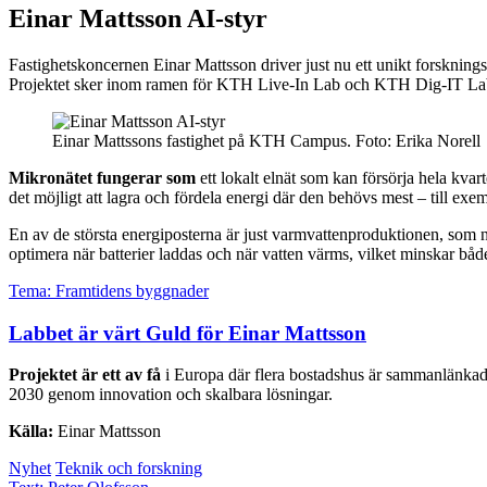
Einar Mattsson AI-styr
Fastighetskoncernen Einar Mattsson driver just nu ett unikt forskning
Projektet sker inom ramen för KTH Live-In Lab och KTH Dig-IT Lab,
Einar Mattssons fastighet på KTH Campus. Foto: Erika Norell
Mikronätet fungerar som
ett lokalt elnät som kan försörja hela kvar
det möjligt att lagra och fördela energi där den behövs mest – till exe
En av de största energiposterna är just varmvattenproduktionen, som nu s
optimera när batterier laddas och när vatten värms, vilket minskar båd
Tema: Framtidens byggnader
Labbet är värt Guld för Einar Mattsson
Projektet är ett av få
i Europa där flera bostadshus är sammanlänkade 
2030 genom innovation och skalbara lösningar.
Källa:
Einar Mattsson
Nyhet
Teknik och forskning