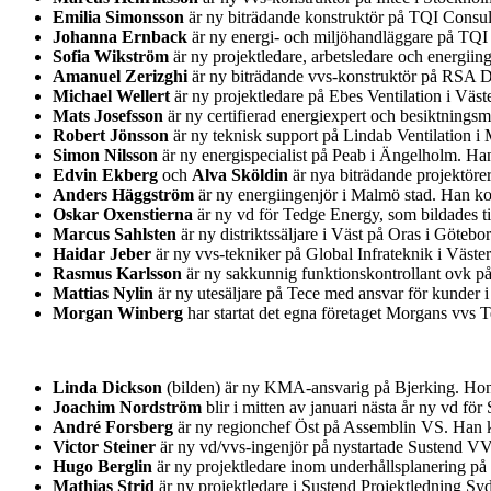
Emilia Simonsson
är ny biträdande konstruktör på TQI Consul
Johanna Ernback
är ny energi- och miljöhandläggare på TQI
Sofia Wikström
är ny projektledare, arbetsledare och energii
Amanuel Zerizghi
är ny biträdande vvs-konstruktör på RSA D
Michael Wellert
är ny projektledare på Ebes Ventilation i Väs
Mats Josefsson
är ny certifierad energiexpert och besiktnin
Robert Jönsson
är ny teknisk support på Lindab Ventilation i
Simon Nilsson
är ny energispecialist på Peab i Ängelholm. H
Edvin Ekberg
och
Alva Sköldin
är nya biträdande projektöre
Anders Häggström
är ny energiingenjör i Malmö stad. Han ko
Oskar Oxenstierna
är ny vd för Tedge Energy, som bildades t
Marcus Sahlsten
är ny distriktssäljare i Väst på Oras i Göteb
Haidar Jeber
är ny vvs-tekniker på Global Infrateknik i Väst
Rasmus Karlsson
är ny sakkunnig funktionskontrollant ovk på
Mattias Nylin
är ny utesäljare på Tece med ansvar för kunder 
Morgan Winberg
har startat det egna företaget Morgans vvs
Linda Dickson
(bilden) är ny KMA-ansvarig på Bjerking. Hon 
Joachim Nordström
blir i mitten av januari nästa år ny vd 
André Forsberg
är ny regionchef Öst på Assemblin VS. Han k
Victor Steiner
är ny vd/vvs-ingenjör på nystartade Sustend V
Hugo Berglin
är ny projektledare inom underhållsplanering på
Mathias Strid
är ny projektledare i Sustend Projektledning S