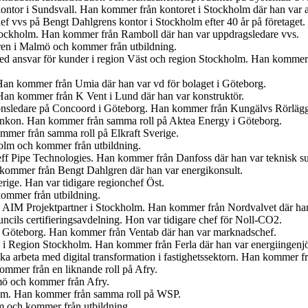
ontor i Sundsvall. Han kommer från kontoret i Stockholm där han var 
f vvs på Bengt Dahlgrens kontor i Stockholm efter 40 år på företaget.
tockholm. Han kommer från Ramboll där han var uppdragsledare vvs.
ren i Malmö och kommer från utbildning.
med ansvar för kunder i region Väst och region Stockholm. Han kommer
Han kommer från Umia där han var vd för bolaget i Göteborg.
an kommer från K Vent i Lund där han var konstruktör.
tionsledare på Concoord i Göteborg. Han kommer från Kungälvs Rörlägge
t Enkon. Han kommer från samma roll på Aktea Energy i Göteborg.
mmer från samma roll på Elkraft Sverige.
olm och kommer från utbildning.
eff Pipe Technologies. Han kommer från Danfoss där han var teknisk s
n kommer från Bengt Dahlgren där han var energikonsult.
erige. Han var tidigare regionchef Öst.
kommer från utbildning.
på AIM Projektpartner i Stockholm. Han kommer från Nordvalvet där han
cils certifieringsavdelning. Hon var tidigare chef för Noll-CO2.
n i Göteborg. Han kommer från Ventab där han var marknadschef.
en i Region Stockholm. Han kommer från Ferla där han var energiingenjö
 ska arbeta med digital transformation i fastighetssektorn. Han kommer
mmer från en liknande roll på Afry.
lmö och kommer från Afry.
olm. Han kommer från samma roll på WSP.
lm och kommer från utbildning.