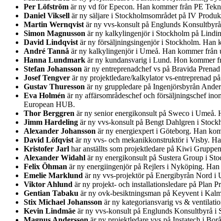
Per Löfström
är ny vd för Epecon. Han kommer från PE Teknik
Daniel Viksell
är ny säljare i Stockholmsområdet på IV Produ
Martin Wernqvist
är ny vvs-konsult på Englunds Konsultbyr
Simon Magnusson
är ny kalkylingenjör i Stockholm på Lindi
David Lindqvist
är ny försäljningsingenjör i Stockholm. Han 
André Tannå
är ny kalkylingenjör i Umeå. Han kommer från u
Hanna Lundmark
är ny kundansvarig i Lund. Hon kommer fr
Stefan Johansson
är ny entreprenadchef vs på Bravida Prenad
Josef Tengver
är ny projektledare/kalkylator vs-entreprenad 
Gustav Thuresson
är ny gruppledare på Ingenjörsbyrån Ander
Eva Holmén
är ny affärsområdeschef och försäljningschef ino
European HUB.
Thor Berggren
är ny senior energikonsult på Sweco i Umeå. H
Jimm Hardeling
är ny vvs-konsult på Bengt Dahlgren i Stock
Alexander Johansson
är ny energiexpert i Göteborg. Han kom
David Löfqvist
är ny vvs- och mekanikkonstruktör i Visby. Ha
Kristofer Jarl
har anställts som projektledare på Kiwi Gruppe
Alexander Widahl
är ny energikonsult på Sustera Group i St
Felix Öhman
är ny energiingenjör på Rejlers i Nyköping. Han
Emelie Marklund
är ny vvs-projektör på Energibyrån Nord i
Viktor Ahlund
är ny projekt- och installationsledare på Plan
Gentian Tabaku
är ny ovk-besiktningsman på Keyvent i Kalm
Stix Michael Johansson
är ny kategoriansvarig vs & ventilatio
Kevin Lindmäe
är ny vvs-konsult på Englunds Konsultbyrå i
Magnus Andersson
är ny projektledare vvs på Instatech i Bo