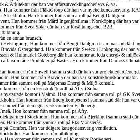
 & Arkitektur där han var affärsutvecklingschef vvs & va.
kt. Han kommer från FläktGroup där han var nyckelkundsansvarig, K
å i Stockholm. Han kommer från samma roll på Bengt Dahlgren.
nvent. Han kommer från Mård Ingenjörsfirma i Norrköping där han var b
kommer från Svea Solar där han var försäljningschef B2B.
tbildning.
ån en annan bransch.
 i Helsingborg. Han kommer från Bengt Dahlgren i samma stad där han 
på Bravida Östergötland. Han kommer från Sweco i Linköping där han va
sson & Hultmark i Göteborg där han kommer att leda energi- & miljöa
m affärsområde Produkter på Bastec. Hon kommer från Danfoss Climate 
an kommer från Enwell i samma stad där han var projektledare/energi
holm. Han kommer från Bravida där han var konstruktionskoordinator.
mer från samma roll på Majornas Energi & Miljö konsult.
n kommer från en konstruktörsroll på Afry i Solna.
ns nystartade kontor i Malmö. Han kommer från samma roll på GK Sver
ockholm. Han kommer från Energikompetens i samma stad där han var e
 kommer från den egna verksamheten Fjällenergi.
 Umeå. Hon kommer från samma roll på Afry.
 Projektpartner i Stockholm. Han kommer från Bjerking i samma stad där
ar. Han kommer från samma roll på Eks Mönsterås.
n på Comfort. Han var tidigare kategoriansvarig ventilation.
 Stockholm. Han kommer från utbildning.
rås. Han kommer från samma roll på Kungälvs Rörläggeri.