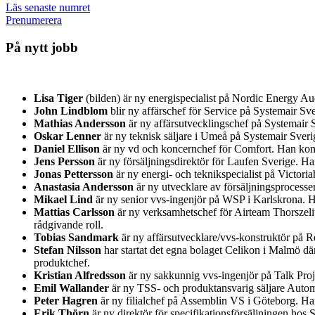
Läs senaste numret
Prenumerera
På nytt jobb
Lisa Tiger
(bilden) är ny energispecialist på Nordic Energy A
John Lindblom
blir ny affärschef för Service på Systemair 
Mathias Andersson
är ny affärsutvecklingschef på Systemair S
Oskar Lenner
är ny teknisk säljare i Umeå på Systemair Sver
Daniel Ellison
är ny vd och koncernchef för Comfort. Han kom
Jens Persson
är ny försäljningsdirektör för Laufen Sverige. H
Jonas Pettersson
är ny energi- och teknikspecialist på Victor
Anastasia Andersson
är ny utvecklare av försäljningsprocess
Mikael Lind
är ny senior vvs-ingenjör på WSP i Karlskrona.
Mattias Carlsson
är ny verksamhetschef för Airteam Thorszeliu
rådgivande roll.
Tobias Sandmark
är ny affärsutvecklare/vvs-konstruktör på Re
Stefan Nilsson
har startat det egna bolaget Celikon i Malmö d
produktchef.
Kristian Alfredsson
är ny sakkunnig vvs-ingenjör på Talk Pro
Emil Wallander
är ny TSS- och produktansvarig säljare Auto
Peter Hagren
är ny filialchef på Assemblin VS i Göteborg. H
Erik Thörn
är ny direktör för specifikationsförsäljningen ho