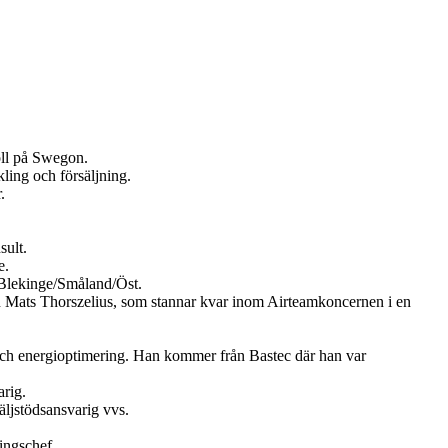
oll på Swegon.
ling och försäljning.
.
sult.
e.
Blekinge/Småland/Öst.
en Mats Thorszelius, som stannar kvar inom Airteamkoncernen i en
och energioptimering. Han kommer från Bastec där han var
rig.
ljstödsansvarig vvs.
ingschef.