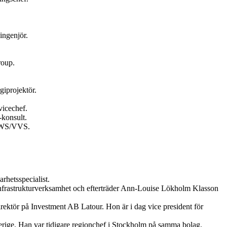
ingenjör.
roup.
giprojektör.
vicechef.
konsult.
 HWS/VVS.
hetsspecialist.
 infrastrukturverksamhet och efterträder Ann-Louise Lökholm Klasson
rektör på Investment AB Latour. Hon är i dag vice president för
erige. Han var tidigare regionchef i Stockholm på samma bolag.