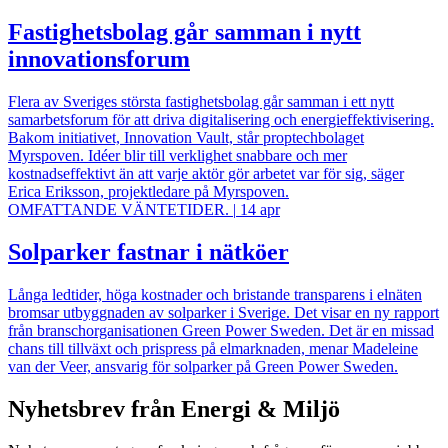
Fastighetsbolag går samman i nytt
innovationsforum
Flera av Sveriges största fastighetsbolag går samman i ett nytt
samarbetsforum för att driva digitalisering och energieffektivisering.
Bakom initiativet, Innovation Vault, står proptechbolaget
Myrspoven. Idéer blir till verklighet snabbare och mer
kostnadseffektivt än att varje aktör gör arbetet var för sig, säger
Erica Eriksson, projektledare på Myrspoven.
OMFATTANDE VÄNTETIDER.
|
14 apr
Solparker fastnar i nätköer
Långa ledtider, höga kostnader och bristande transparens i elnäten
bromsar utbyggnaden av solparker i Sverige. Det visar en ny rapport
från branschorganisationen Green Power Sweden. Det är en missad
chans till tillväxt och prispress på elmarknaden, menar Madeleine
van der Veer, ansvarig för solparker på Green Power Sweden.
Nyhetsbrev från Energi & Miljö