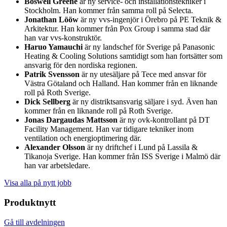
Boswell Greene
är ny service- och installationstekniker i
Stockholm. Han kommer från samma roll på Selecta.
Jonathan Lööw
är ny vvs-ingenjör i Örebro på PE Teknik &
Arkitektur. Han kommer från Pox Group i samma stad där
han var vvs-konstruktör.
Haruo Yamauchi
är ny landschef för Sverige på Panasonic
Heating & Cooling Solutions samtidigt som han fortsätter som
ansvarig för den nordiska regionen.
Patrik Svensson
är ny utesäljare på Tece med ansvar för
Västra Götaland och Halland. Han kommer från en liknande
roll på Roth Sverige.
Dick Sellberg
är ny distriktsansvarig säljare i syd. Även han
kommer från en liknande roll på Roth Sverige.
Jonas Dargaudas Mattsson
är ny ovk-kontrollant på DT
Facility Management. Han var tidigare tekniker inom
ventilation och energioptimering där.
Alexander Olsson
är ny driftchef i Lund på Lassila &
Tikanoja Sverige. Han kommer från ISS Sverige i Malmö där
han var arbetsledare.
Visa alla på nytt jobb
Produktnytt
Gå till avdelningen