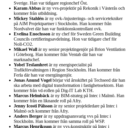
Sverige. Han var tidigare regionchef Öst.
Karam Abbas
är ny vvs-projektör på Rekonik i Västerås och
kommer från utbildning.
Mickey Stahlén
är ny ovk-/injusterings- och servicetekniker
på AIM Projektpartner i Stockholm. Han kommer från
Nordvalvet där han var funktionskontrollant ovk.
Evelina Enochsson
är ny chef för Sweden Green Building
Councils certifieringsavdelning. Hon var tidigare chef för
Noll-CO2.
Mikael Wall
är ny senior projektingenjör på Brion Ventilation
i Göteborg. Han kommer från Ventab där han var
marknadschef.
Yobel Tesfamhret
är ny energispecialist på
Trafikförvaltningen i Region Stockholm. Han kommer från
Ferla där han var energiingenjör.
Jonas Anund Vogel
börjar vid årsskiftet på Techseed där han
ska arbeta med digital transformation i fastighetssektorn. Han
kommer från vd-rollen på Dig-IT Lab KTH.
Marcus Helmbäck
är ny BIM-strateg på Intec i Malmö. Han
kommer från en liknande roll på Afry.
Jenny Icosti Pålsson
är ny senior projektledare på Intec i
Malmö och kommer från Afry.
Anders Berger
är ny uppdragsansvarig vvs på Intec i
Stockholm. Han kommer från samma roll på WSP.
Marcus Henriksson
är ny vvs-konstruktör på Intec i