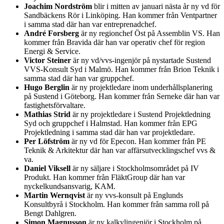
Joachim Nordström
blir i mitten av januari nästa år ny vd för
Sandbäckens Rör i Linköping. Han kommer från Ventpartner
i samma stad där han var entreprenadchef.
André Forsberg
är ny regionchef Öst på Assemblin VS. Han
kommer från Bravida där han var operativ chef för region
Energi & Service.
Victor Steiner
är ny vd/vvs-ingenjör på nystartade Sustend
VVS-Konsult Syd i Malmö. Han kommer från Brion Teknik i
samma stad där han var gruppchef.
Hugo Berglin
är ny projektledare inom underhållsplanering
på Sustend i Göteborg. Han kommer från Serneke där han var
fastighetsförvaltare.
Mathias Strid
är ny projektledare i Sustend Projektledning
Syd och gruppchef i Halmstad. Han kommer från EPG
Projektledning i samma stad där han var projektledare.
Per Löfström
är ny vd för Epecon. Han kommer från PE
Teknik & Arkitektur där han var affärsutvecklingschef vvs &
va.
Daniel Viksell
är ny säljare i Stockholmsområdet på IV
Produkt. Han kommer från FläktGroup där han var
nyckelkundsansvarig, KAM.
Martin Wernqvist
är ny vvs-konsult på Englunds
Konsultbyrå i Stockholm. Han kommer från samma roll på
Bengt Dahlgren.
Simon Magnusson
är ny kalkylingenjör i Stockholm på