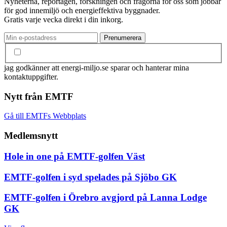
Nyheterna, reportagen, forskningen och frågorna för oss som jobbar
för god innemiljö och energieffektiva byggnader.
Gratis varje vecka direkt i din inkorg.
jag godkänner att energi-miljo.se sparar och hanterar mina
kontaktuppgifter.
Nytt från EMTF
Gå till EMTFs Webbplats
Medlemsnytt
Hole in one på EMTF-golfen Väst
EMTF-golfen i syd spelades på Sjöbo GK
EMTF-golfen i Örebro avgjord på Lanna Lodge
GK