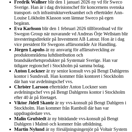
Fredrik Wallner
blir den 1 januari 2026 ny vd för Sweco
Sverige. Han är i dag divisionschef för koncernens svenska
transport- och infrastrukturverksamhet och efterträder Ann-
Louise Lökholm Klasson som lämnar Sweco på egen
begäran.
Eva Karlsson
blir den 1 februari 2026 tillförordnad vd för
Swegon Group när nuvarande vd Andreas Örje Wellstam blir
investeringsdirektör på Investment AB Latour. Hon är i dag
vice president för Swegons affärsområde Air Handling.
Jörgen Lapuhs
är ny ansvarig för affärsutveckling av
produktområdena luftdistribution och
brandsäkerhetsprodukter på Systemair Sverige. Han var
tidigare regionchef i Stockholm på samma bolag.
Anton Lockner
är ny senior konsult vvs på Bengt Dahlgrens
kontor i Sundsvall. Han kommer från kontoret i Stockholm
där han var avdelningschef vvs.
Christer Larsson
efterträder Anton Lockner som
avdelningschef vvs på Bengt Dahlgrens kontor i Stockholm
efter 40 år på företaget.
Viktor Jidell Skantz
är ny vvs-konsult på Bengt Dahlgren i
Stockholm. Han kommer från Ramboll där han var
uppdragsledare vvs.
Malin Grufstedt
är ny biträdande vvs-konsult på Bengt
Dahlgren i Malmö och kommer från utbildning.
Martin Nylund
är ny försäljningsingenjör på Voltair System