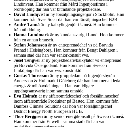
Lindinvent. Han kommer från Mård Ingenjörsfirma i
Norrköping där han var biträdande projektledare.
David Lindqvist
är ny försäljningsingenjör i Stockholm. Han
kommer från Svea Solar där han var försäljningschef B2B.
André Tannå
är ny kalkylingenjör i Umeå. Han kommer
från utbildning.
Hanna Lundmark
är ny kundansvarig i Lund. Hon kommer
från en annan bransch.
Stefan Johansson
är ny entreprenadchef vs på Bravida
Prenad i Helsingborg. Han kommer från Bengt Dahlgren i
samma stad där han var seniorkonsult vvs.
Josef Tengver
är ny projektledare/kalkylator vs-entreprenad
på Bravida Östergötland. Han kommer från Sweco i
Linköping där han var vvs-konstruktör.
Gustav Thuresson
är ny gruppledare på Ingenjörsbyrån
Andersson & Hultmark i Göteborg där han kommer att leda
energi- & miljöavdelningen. Han var tidigare
uppdragsansvarig inom samma område.
Eva Holmén
är ny affärsområdeschef och försäljningschef
inom affärsområde Produkter på Bastec. Hon kommer från
Danfoss Climate Solutions där hon var försäljningschef
District Energy North European HUB.
Thor Berggren
är ny senior energikonsult på Sweco i Umeå.
Han kommer från Enwell i samma stad där han var
projektledare/energiansvarig.