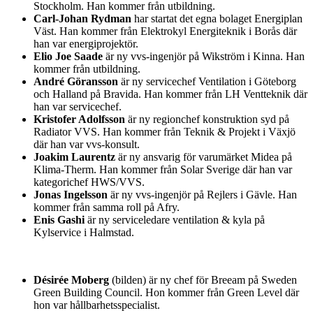
Stockholm. Han kommer från utbildning.
Carl-Johan Rydman
har startat det egna bolaget Energiplan
Väst. Han kommer från Elektrokyl Energiteknik i Borås där
han var energiprojektör.
Elio Joe Saade
är ny vvs-ingenjör på Wikström i Kinna. Han
kommer från utbildning.
André Göransson
är ny servicechef Ventilation i Göteborg
och Halland på Bravida. Han kommer från LH Ventteknik där
han var servicechef.
Kristofer Adolfsson
är ny regionchef konstruktion syd på
Radiator VVS. Han kommer från Teknik & Projekt i Växjö
där han var vvs-konsult.
Joakim Laurentz
är ny ansvarig för varumärket Midea på
Klima-Therm. Han kommer från Solar Sverige där han var
kategorichef HWS/VVS.
Jonas Ingelsson
är ny vvs-ingenjör på Rejlers i Gävle. Han
kommer från samma roll på Afry.
Enis Gashi
är ny serviceledare ventilation & kyla på
Kylservice i Halmstad.
Désirée Moberg
(bilden) är ny chef för Breeam på Sweden
Green Building Council. Hon kommer från Green Level där
hon var hållbarhetsspecialist.