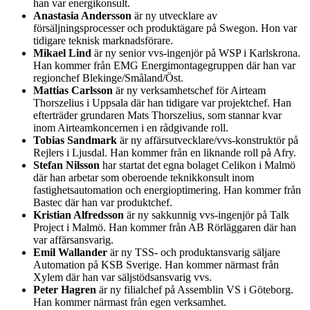
han var energikonsult.
Anastasia Andersson
är ny utvecklare av
försäljningsprocesser och produktägare på Swegon. Hon var
tidigare teknisk marknadsförare.
Mikael Lind
är ny senior vvs-ingenjör på WSP i Karlskrona.
Han kommer från EMG Energimontagegruppen där han var
regionchef Blekinge/Småland/Öst.
Mattias Carlsson
är ny verksamhetschef för Airteam
Thorszelius i Uppsala där han tidigare var projektchef. Han
efterträder grundaren Mats Thorszelius, som stannar kvar
inom Airteamkoncernen i en rådgivande roll.
Tobias Sandmark
är ny affärsutvecklare/vvs-konstruktör på
Rejlers i Ljusdal. Han kommer från en liknande roll på Afry.
Stefan Nilsson
har startat det egna bolaget Celikon i Malmö
där han arbetar som oberoende teknikkonsult inom
fastighetsautomation och energioptimering. Han kommer från
Bastec där han var produktchef.
Kristian Alfredsson
är ny sakkunnig vvs-ingenjör på Talk
Project i Malmö. Han kommer från AB Rörläggaren där han
var affärsansvarig.
Emil Wallander
är ny TSS- och produktansvarig säljare
Automation på KSB Sverige. Han kommer närmast från
Xylem där han var säljstödsansvarig vvs.
Peter Hagren
är ny filialchef på Assemblin VS i Göteborg.
Han kommer närmast från egen verksamhet.