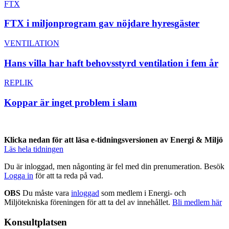
FTX
FTX i miljonprogram gav nöjdare hyresgäster
VENTILATION
Hans villa har haft behovsstyrd ventilation i fem år
REPLIK
Koppar är inget problem i slam
Klicka nedan för att läsa e-tidningsversionen av Energi & Miljö
Läs hela tidningen
Du är inloggad, men någonting är fel med din prenumeration. Besök
Logga in
för att ta reda på vad.
OBS
Du måste vara
inloggad
som medlem i Energi- och
Miljötekniska föreningen för att ta del av innehållet.
Bli medlem här
Konsultplatsen