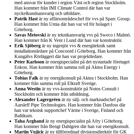
med ansvar för kunder i region Väst och region Stockholm.
Han kommer från IMI Climate Control där han var
nyckelkundsansvarig och utbildare.
Patrik Hast
är ny affärsområdeschef för vvs på Sparc Group.
Han kommer från Umia där han var vd för bolaget i
Göteborg.
Savas Metovski
är ny teknikansvarig vvs på Sweco i Malmö.
Han kommer från K Vent i Lund där han var konstruktör.
Erik Sjöberg
är ny ingenjör vvs & energiteknik samt
installationsledare på Concoord i Göteborg. Han kommer från
Kungälvs Rörläggeri där han var projektledare.
Peter Karlsson
är energispecialist på det nystartade företaget
Enkon. Han kommer från samma roll på Aktea Energy i
Göteborg.
Tobias Falk
är ny energikonsult på Aktea i Stockholm. Han
kommer från samma roll på Elkraft Sverige.
Anna Westin
är ny vvs-konstruktör på Notos Consult i
Stockholm och kommer från utbildning.
Alexander Lagergréen
är ny sälj- och marknadschef på
Aarsleff Pipe Technologies. Han kommer från Danfoss där
han var teknisk supportchef Värme i Sverige, Finland och
Baltikum.
Taha Arghand
är ny energispecialist på Afry i Göteborg.
Han kommer från Bengt Dahlgren där han var energikonsult.
Martin Vujicic
är ny tillförordnad divisionsdirektör för GK