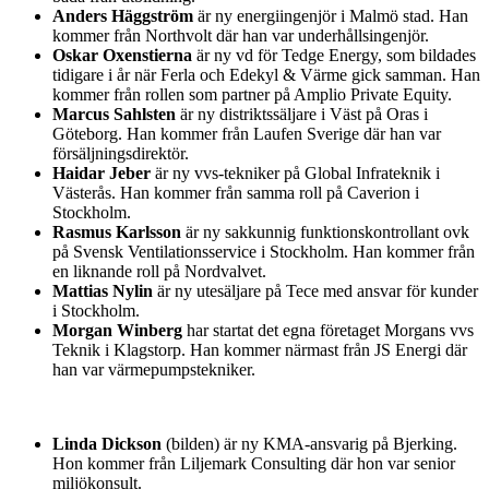
Anders Häggström
är ny energiingenjör i Malmö stad. Han
kommer från Northvolt där han var underhållsingenjör.
Oskar Oxenstierna
är ny vd för Tedge Energy, som bildades
tidigare i år när Ferla och Edekyl & Värme gick samman. Han
kommer från rollen som partner på Amplio Private Equity.
Marcus Sahlsten
är ny distriktssäljare i Väst på Oras i
Göteborg. Han kommer från Laufen Sverige där han var
försäljningsdirektör.
Haidar Jeber
är ny vvs-tekniker på Global Infrateknik i
Västerås. Han kommer från samma roll på Caverion i
Stockholm.
Rasmus Karlsson
är ny sakkunnig funktionskontrollant ovk
på Svensk Ventilationsservice i Stockholm. Han kommer från
en liknande roll på Nordvalvet.
Mattias Nylin
är ny utesäljare på Tece med ansvar för kunder
i Stockholm.
Morgan Winberg
har startat det egna företaget Morgans vvs
Teknik i Klagstorp. Han kommer närmast från JS Energi där
han var värmepumpstekniker.
Linda Dickson
(bilden) är ny KMA-ansvarig på Bjerking.
Hon kommer från Liljemark Consulting där hon var senior
miljökonsult.