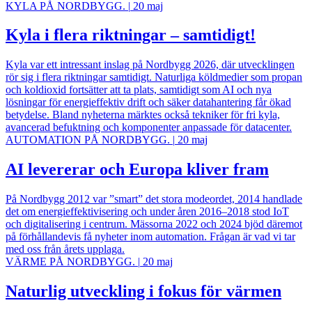
KYLA PÅ NORDBYGG.
|
20 maj
Kyla i flera riktningar – samtidigt!
Kyla var ett intressant inslag på Nordbygg 2026, där utvecklingen
rör sig i flera riktningar samtidigt. Naturliga köldmedier som propan
och koldioxid fortsätter att ta plats, samtidigt som AI och nya
lösningar för energieffektiv drift och säker datahantering får ökad
betydelse. Bland nyheterna märktes också tekniker för fri kyla,
avancerad befuktning och komponenter anpassade för datacenter.
AUTOMATION PÅ NORDBYGG.
|
20 maj
AI levererar och Europa kliver fram
På Nordbygg 2012 var ”smart” det stora modeordet, 2014 handlade
det om energieffektivisering och under åren 2016–2018 stod IoT
och digitalisering i centrum. Mässorna 2022 och 2024 bjöd däremot
på förhållandevis få nyheter inom automation. Frågan är vad vi tar
med oss från årets upplaga.
VÄRME PÅ NORDBYGG.
|
20 maj
Naturlig utveckling i fokus för värmen