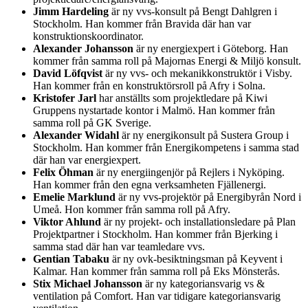
Jimm Hardeling
är ny vvs-konsult på Bengt Dahlgren i
Stockholm. Han kommer från Bravida där han var
konstruktionskoordinator.
Alexander Johansson
är ny energiexpert i Göteborg. Han
kommer från samma roll på Majornas Energi & Miljö konsult.
David Löfqvist
är ny vvs- och mekanikkonstruktör i Visby.
Han kommer från en konstruktörsroll på Afry i Solna.
Kristofer Jarl
har anställts som projektledare på Kiwi
Gruppens nystartade kontor i Malmö. Han kommer från
samma roll på GK Sverige.
Alexander Widahl
är ny energikonsult på Sustera Group i
Stockholm. Han kommer från Energikompetens i samma stad
där han var energiexpert.
Felix Öhman
är ny energiingenjör på Rejlers i Nyköping.
Han kommer från den egna verksamheten Fjällenergi.
Emelie Marklund
är ny vvs-projektör på Energibyrån Nord i
Umeå. Hon kommer från samma roll på Afry.
Viktor Ahlund
är ny projekt- och installationsledare på Plan
Projektpartner i Stockholm. Han kommer från Bjerking i
samma stad där han var teamledare vvs.
Gentian Tabaku
är ny ovk-besiktningsman på Keyvent i
Kalmar. Han kommer från samma roll på Eks Mönsterås.
Stix Michael Johansson
är ny kategoriansvarig vs &
ventilation på Comfort. Han var tidigare kategoriansvarig