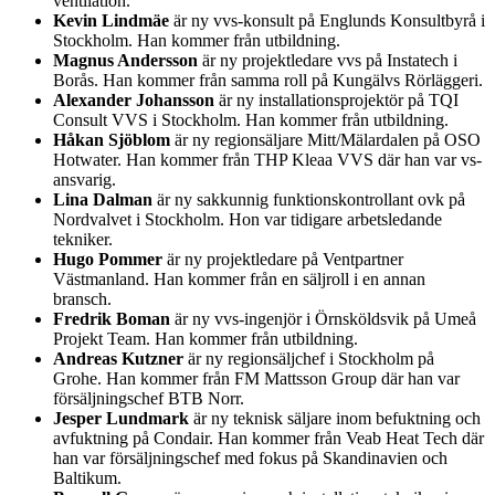
ventilation.
Kevin Lindmäe
är ny vvs-konsult på Englunds Konsultbyrå i
Stockholm. Han kommer från utbildning.
Magnus Andersson
är ny projektledare vvs på Instatech i
Borås. Han kommer från samma roll på Kungälvs Rörläggeri.
Alexander Johansson
är ny installationsprojektör på TQI
Consult VVS i Stockholm. Han kommer från utbildning.
Håkan Sjöblom
är ny regionsäljare Mitt/Mälardalen på OSO
Hotwater. Han kommer från THP Kleaa VVS där han var vs-
ansvarig.
Lina Dalman
är ny sakkunnig funktionskontrollant ovk på
Nordvalvet i Stockholm. Hon var tidigare arbetsledande
tekniker.
Hugo Pommer
är ny projektledare på Ventpartner
Västmanland. Han kommer från en säljroll i en annan
bransch.
Fredrik Boman
är ny vvs-ingenjör i Örnsköldsvik på Umeå
Projekt Team. Han kommer från utbildning.
Andreas Kutzner
är ny regionsäljchef i Stockholm på
Grohe. Han kommer från FM Mattsson Group där han var
försäljningschef BTB Norr.
Jesper Lundmark
är ny teknisk säljare inom befuktning och
avfuktning på Condair. Han kommer från Veab Heat Tech där
han var försäljningschef med fokus på Skandinavien och
Baltikum.