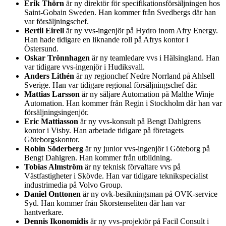
Erik Thörn
är ny direktör för specifikationsförsäljningen hos
Saint-Gobain Sweden. Han kommer från Svedbergs där han
var försäljningschef.
Bertil Eirell
är ny vvs-ingenjör på Hydro inom Afry Energy.
Han hade tidigare en liknande roll på Afrys kontor i
Östersund.
Oskar Trönnhagen
är ny teamledare vvs i Hälsingland. Han
var tidigare vvs-ingenjör i Hudiksvall.
Anders Lithén
är ny regionchef Nedre Norrland på Ahlsell
Sverige. Han var tidigare regional försäljningschef där.
Mattias Larsson
är ny säljare Automation på Malthe Winje
Automation. Han kommer från Regin i Stockholm där han var
försäljningsingenjör.
Eric Mattiasson
är ny vvs-konsult på Bengt Dahlgrens
kontor i Visby. Han arbetade tidigare på företagets
Göteborgskontor.
Robin Söderberg
är ny junior vvs-ingenjör i Göteborg på
Bengt Dahlgren. Han kommer från utbildning.
Tobias Almström
är ny teknisk förvaltare vvs på
Västfastigheter i Skövde. Han var tidigare teknikspecialist
industrimedia på Volvo Group.
Daniel Onttonen
är ny ovk-besikningsman på OVK-service
Syd. Han kommer från Skorstenseliten där han var
hantverkare.
Dennis Ikonomidis
är ny vvs-projektör på Facil Consult i