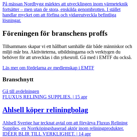
På mässan Nordbygg märktes att utvecklingen inom värmeteknik
fortsätter – men utan de stora, enskilda genombrotten. I stället
handlar mycket om att förfina och vidareutveckla befintliga
lösningar.
Föreningen för branschens proffs
Tillsammans skapar vi ett hållbart samhälle där både människor och
miljö mår bra. Aktiviteterna, utbildningarna och verktygen du
behöver för att utvecklas i din yrkesroll. Gå med i EMTF du också.
Läs mer om fördelarna av medlemskap i EMTF
Branschnytt
Gå till avdelningen
FLUXUS RELINING SUPPLIES.
|
15 apr
Ahlsell köper reliningbolag
Ahlsell Sverige har tecknat avtal om att förvärva Fluxus Relining
Supplies, en Norrköpingsbaserad aktör inom reliningprodukter.
IDÉER BLIR TILL VERKLIGHET.
|
14 apr