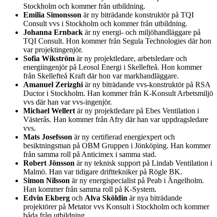
Stockholm och kommer från utbildning.
Emilia Simonsson
är ny biträdande konstruktör på TQI
Consult vvs i Stockholm och kommer från utbildning.
Johanna Ernback
är ny energi- och miljöhandläggare på
TQI Consult. Hon kommer från Segula Technologies där hon
var projektingenjör.
Sofia Wikström
är ny projektledare, arbetsledare och
energiingenjör på Leosol Energi i Skellefteå. Hon kommer
från Skellefteå Kraft där hon var markhandläggare.
Amanuel Zerizghi
är ny biträdande vvs-konstruktör på RSA
Ductor i Stockholm. Han kommer från K-Konsult Arbetsmiljö
vvs där han var vvs-ingenjör.
Michael Wellert
är ny projektledare på Ebes Ventilation i
Västerås. Han kommer från Afry där han var uppdragsledare
vvs.
Mats Josefsson
är ny certifierad energiexpert och
besiktningsman på OBM Gruppen i Jönköping. Han kommer
från samma roll på Anticimex i samma stad.
Robert Jönsson
är ny teknisk support på Lindab Ventilation i
Malmö. Han var tidigare drifttekniker på Rögle BK.
Simon Nilsson
är ny energispecialist på Peab i Ängelholm.
Han kommer från samma roll på K-System.
Edvin Ekberg
och
Alva Sköldin
är nya biträdande
projektörer på Metator vvs Konsult i Stockholm och kommer
båda från utbildning.