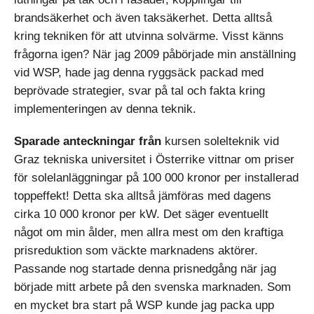
brandsäkerhet och även taksäkerhet. Detta alltså
kring tekniken för att utvinna solvärme. Visst känns
frågorna igen? När jag 2009 påbörjade min anställning
vid WSP, hade jag denna ryggsäck packad med
beprövade strategier, svar på tal och fakta kring
implementeringen av denna teknik.
Sparade anteckningar från
kursen solelteknik vid
Graz tekniska universitet i Österrike vittnar om priser
för solelanläggningar på 100 000 kronor per installerad
toppeffekt! Detta ska alltså jämföras med dagens
cirka 10 000 kronor per kW. Det säger eventuellt
något om min ålder, men allra mest om den kraftiga
prisreduktion som väckte marknadens aktörer.
Passande nog startade denna prisnedgång när jag
började mitt arbete på den svenska marknaden. Som
en mycket bra start på WSP kunde jag packa upp