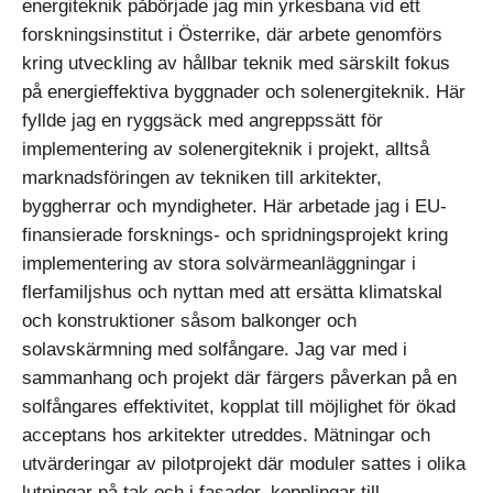
energiteknik påbörjade jag min yrkesbana vid ett
forskningsinstitut i Österrike, där arbete genomförs
kring utveckling av hållbar teknik med särskilt fokus
på energieffektiva byggnader och solenergiteknik. Här
fyllde jag en ryggsäck med angreppssätt för
implementering av solenergiteknik i projekt, alltså
marknadsföringen av tekniken till arkitekter,
byggherrar och myndigheter. Här arbetade jag i EU-
finansierade forsknings- och spridningsprojekt kring
implementering av stora solvärmeanläggningar i
flerfamiljshus och nyttan med att ersätta klimatskal
och konstruktioner såsom balkonger och
solavskärmning med solfångare. Jag var med i
sammanhang och projekt där färgers påverkan på en
solfångares effektivitet, kopplat till möjlighet för ökad
acceptans hos arkitekter utreddes. Mätningar och
utvärderingar av pilotprojekt där moduler sattes i olika
lutningar på tak och i fasader, kopplingar till