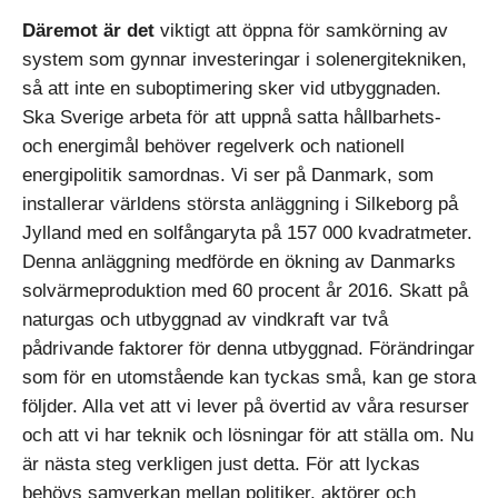
Däremot är det
viktigt att öppna för samkörning av
system som gynnar investeringar i solenergitekniken,
så att inte en suboptimering sker vid utbyggnaden.
Ska Sverige arbeta för att uppnå satta hållbarhets-
och energimål behöver regelverk och nationell
energipolitik samordnas. Vi ser på Danmark, som
installerar världens största anläggning i Silkeborg på
Jylland med en solfångaryta på 157 000 kvadratmeter.
Denna anläggning medförde en ökning av Danmarks
solvärmeproduktion med 60 procent år 2016. Skatt på
naturgas och utbyggnad av vindkraft var två
pådrivande faktorer för denna utbyggnad. Förändringar
som för en utomstående kan tyckas små, kan ge stora
följder. Alla vet att vi lever på övertid av våra resurser
och att vi har teknik och lösningar för att ställa om. Nu
är nästa steg verkligen just detta. För att lyckas
behövs samverkan mellan politiker, aktörer och