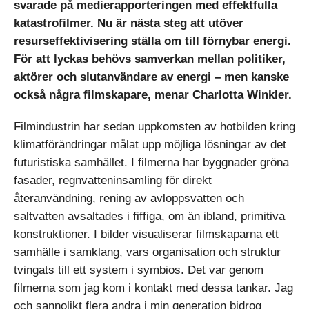
svarade på medierapporteringen med effektfulla
katastrofilmer. Nu är nästa steg att utöver
resurseffektivisering ställa om till förnybar energi.
För att lyckas behövs samverkan mellan politiker,
aktörer och slutanvändare av energi – men kanske
också några filmskapare, menar Charlotta Winkler.
Filmindustrin har sedan uppkomsten av hotbilden kring
klimatförändringar målat upp möjliga lösningar av det
futuristiska samhället. I filmerna har byggnader gröna
fasader, regnvatteninsamling för direkt
återanvändning, rening av avloppsvatten och
saltvatten avsaltades i fiffiga, om än ibland, primitiva
konstruktioner. I bilder visualiserar filmskaparna ett
samhälle i samklang, vars organisation och struktur
tvingats till ett system i symbios. Det var genom
filmerna som jag kom i kontakt med dessa tankar. Jag
och sannolikt flera andra i min generation bidrog