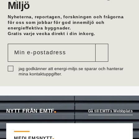
Miljö
Afrys kontor i Östersund.
Oskar Trönnhagen
är ny teamledare vvs i
Hälsingland. Han var tidigare vvs-ingenjör i
Nyheterna, reportagen, forskningen och frågorna
Hudiksvall.
för oss som jobbar för god innemiljö och
energieffektiva byggnader.
Anders Lithén
är ny regionchef Nedre Norrland
Gratis varje vecka direkt i din inkorg.
på Ahlsell Sverige. Han var tidigare regional
försäljningschef där.
Mattias Larsson
är ny säljare Automation på
Malthe Winje Automation. Han kommer från Regin
i Stockholm där han var försäljningsingenjör.
Eric Mattiasson
är ny vvs-konsult på Bengt
jag godkänner att energi-miljo.se sparar och hanterar
Dahlgrens kontor i Visby. Han arbetade tidigare
mina kontaktuppgifter.
på företagets Göteborgskontor.
Robin Söderberg
är ny junior vvs-ingenjör i
Göteborg på Bengt Dahlgren. Han kommer från
utbildning.
Tobias Almström
är ny teknisk förvaltare vvs på
Västfastigheter i Skövde. Han var tidigare
NYTT FRÅN EMTF
Gå till EMTFs Webbplats
teknikspecialist industrimedia på Volvo Group.
Daniel Onttonen
är ny ovk-besikningsman på
OVK-service Syd. Han kommer från
Skorstenseliten där han var hantverkare.
MEDLEMSNYTT