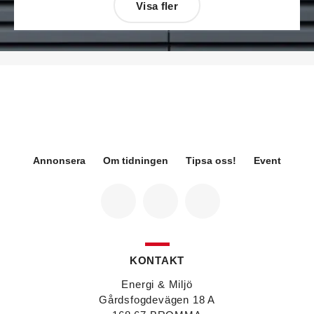
Visa fler
Désirée Moberg
(bilden) är ny chef för Breeam
på Sweden Green Building Council. Hon kommer
från Green Level där hon var
hållbarhetsspecialist.
Fredrik Wallner
blir den 1 januari 2026 ny vd för
Sweco Sverige. Han är i dag divisionschef för
koncernens svenska transport- och
infrastrukturverksamhet och efterträder Ann-
Louise Lökholm Klasson som lämnar Sweco på
egen begäran.
Annonsera
Om tidningen
Tipsa oss!
Event
Eva Karlsson
blir den 1 februari 2026
tillförordnad vd för Swegon Group när nuvarande
vd Andreas Örje Wellstam blir investeringsdirektör
på Investment AB Latour. Hon är i dag vice
president för Swegons affärsområde Air Handling.
Jörgen Lapuhs
är ny ansvarig för
affärsutveckling av produktområdena
KONTAKT
luftdistribution och brandsäkerhetsprodukter på
Systemair Sverige. Han var tidigare regionchef i
Energi & Miljö
Stockholm på samma bolag.
Gårdsfogdevägen 18 A
Anton Lockner
är ny senior konsult vvs på Bengt