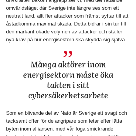
drivkraften bakom angrepp ser vi, med det rådande
omvärldsläget där Sverige inte längre ses som ett
neutralt land, allt fler attacker som främst syftar till att
åstadkomma maximal skada. Detta bidrar i sin tur till
den markant ökade volymen av attacker och ställer
nya krav på hur energisektorn ska skydda sig själva.
Många aktörer inom
energisektorn måste öka
takten i sitt
cybersäkerhetsarbete
Som en blivande del av Nato är Sverige ett svagt och
tacksamt offer för de angripare som letar efter lätta
byten inom alliansen, med vår föga smickrande