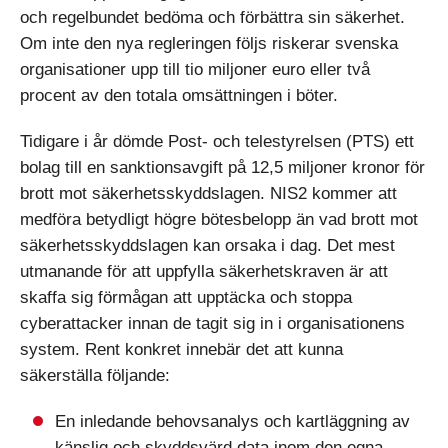
och regelbundet bedöma och förbättra sin säkerhet.
Om inte den nya regleringen följs riskerar svenska
organisationer upp till tio miljoner euro eller två
procent av den totala omsättningen i böter.
Tidigare i år dömde Post- och telestyrelsen (PTS) ett
bolag till en sanktionsavgift på 12,5 miljoner kronor för
brott mot säkerhetsskyddslagen. NIS2 kommer att
medföra betydligt högre bötesbelopp än vad brott mot
säkerhetsskyddslagen kan orsaka i dag. Det mest
utmanande för att uppfylla säkerhetskraven är att
skaffa sig förmågan att upptäcka och stoppa
cyberattacker innan de tagit sig in i organisationens
system. Rent konkret innebär det att kunna
säkerställa följande:
En inledande behovsanalys och kartläggning av
känslig och skyddsvärd data inom den egna