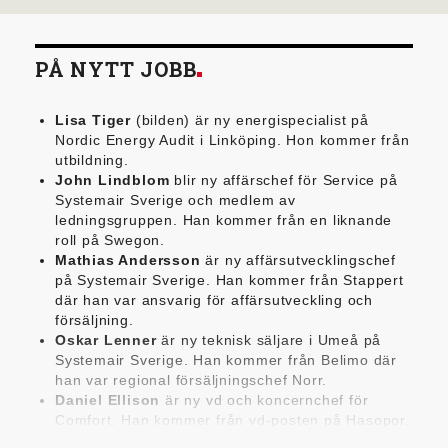
PÅ NYTT JOBB
Lisa Tiger
(bilden) är ny energispecialist på
Nordic Energy Audit i Linköping. Hon kommer från
utbildning.
John Lindblom
blir ny affärschef för Service på
Systemair Sverige och medlem av
ledningsgruppen. Han kommer från en liknande
roll på Swegon.
Mathias Andersson
är ny affärsutvecklingschef
på Systemair Sverige. Han kommer från Stappert
där han var ansvarig för affärsutveckling och
försäljning.
Oskar Lenner
är ny teknisk säljare i Umeå på
Systemair Sverige. Han kommer från Belimo där
han var regional försäljningschef Norr.
Daniel Ellison
är ny vd och koncernchef för
Comfort. Han kommer från vd-posten på Hasopor.
Jens Persson
är ny försäljningsdirektör för