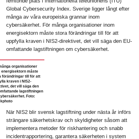
femtonde plats i Internationella teleunionens (ITU)
Global Cybersecurity Index. Sverige ligger långt efter
många av våra europeiska grannar inom
cybersäkerhet. För många organisationer inom
energisektorn måste stora förändringar till för att
uppfylla kraven i NIS2-direktivet, det vill säga den EU-
omfattande lagstiftningen om cybersäkerhet.
många organisationer
 energisektorn måste
 förändringar till för att
ylla kraven i NIS2-
tivet, det vill säga den
mfattande lagstiftningen
ybersäkerhet. Foto:
ckphoto
När NIS2 blir svensk lagstiftning under nästa år införs
strängare säkerhetskrav och skyldigheter såsom att
implementera metoder för riskhantering och snabb
incident­rapportering, garantera säkerheten i system