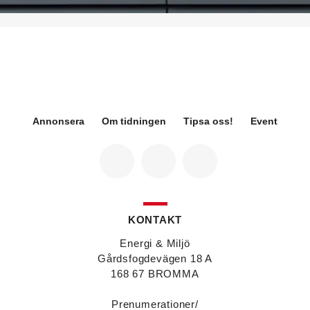
på Sweden Green Building Council. Hon kommer
från Green Level där hon var
hållbarhetsspecialist.
Fredrik Wallner
blir den 1 januari 2026 ny vd för
Sweco Sverige. Han är i dag divisionschef för
koncernens svenska transport- och
infrastrukturverksamhet och efterträder Ann-
Louise Lökholm Klasson som lämnar Sweco på
egen begäran.
Annonsera
Om tidningen
Tipsa oss!
Event
Eva Karlsson
blir den 1 februari 2026
tillförordnad vd för Swegon Group när nuvarande
vd Andreas Örje Wellstam blir investeringsdirektör
på Investment AB Latour. Hon är i dag vice
president för Swegons affärsområde Air Handling.
Jörgen Lapuhs
är ny ansvarig för
affärsutveckling av produktområdena
KONTAKT
luftdistribution och brandsäkerhetsprodukter på
Systemair Sverige. Han var tidigare regionchef i
Energi & Miljö
Stockholm på samma bolag.
Gårdsfogdevägen 18 A
Anton Lockner
är ny senior konsult vvs på Bengt
168 67 BROMMA
Dahlgrens kontor i Sundsvall. Han kommer från
kontoret i Stockholm där han var avdelningschef
Prenumerationer/
vvs.