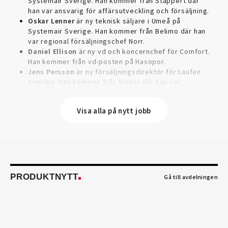
Systemair Sverige. Han kommer från Stappert där
han var ansvarig för affärsutveckling och försäljning.
Oskar Lenner
är ny teknisk säljare i Umeå på
Systemair Sverige. Han kommer från Belimo där han
var regional försäljningschef Norr.
Daniel Ellison
är ny vd och koncernchef för Comfort.
Han kommer från vd-posten på Hasopor.
Jens Persson
är ny försäljningsdirektör för Laufen
Sverige. Han kommer från Vieser där han var
försäljningschef i Skandinavien.
Jonas Pettersson
är ny energi- och teknikspecialist
Visa alla på nytt jobb
på Victoriahem. Han kommer från Aktea Energy i
Göteborg där han var energikonsult.
Anastasia Andersson
är ny utvecklare av
försäljningsprocesser och produktägare på Swegon.
Hon var tidigare teknisk marknadsförare.
Mikael Lind
är ny senior vvs-ingenjör på WSP i
Karlskrona. Han kommer från EMG
PRODUKTNYTT
Gå till avdelningen
Energimontagegruppen där han var regionchef
Blekinge/Småland/Öst.
Mattias Carlsson
är ny verksamhetschef för
Airteam Thorszelius i Uppsala där han tidigare var
projektchef. Han efterträder grundaren Mats