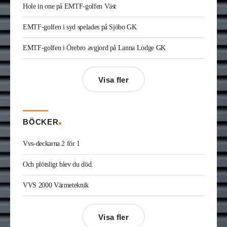
Hole in one på EMTF-golfen Väst
konstruktion syd på Radiator VVS. Han kommer
från Teknik & Projekt i Växjö där han var vvs-
EMTF-golfen i syd spelades på Sjöbo GK
konsult.
Joakim Laurentz
är ny ansvarig för varumärket
EMTF-golfen i Örebro avgjord på Lanna Lodge GK
Midea på Klima-Therm. Han kommer från Solar
Sverige där han var kategorichef HWS/VVS.
Jonas Ingelsson
är ny vvs-ingenjör på Rejlers i
Visa fler
Gävle. Han kommer från samma roll på Afry.
Enis Gashi
är ny serviceledare ventilation & kyla
på Kylservice i Halmstad.
BÖCKER
Vvs-deckarna 2 för 1
Och plötsligt blev du död.
VVS 2000 Värmeteknik
Visa fler