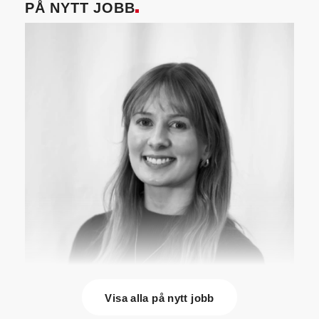
PÅ NYTT JOBB
Visa alla på nytt jobb
Lisa Tiger
(bilden) är ny energispecialist på
Nordic Energy Audit i Linköping. Hon kommer från