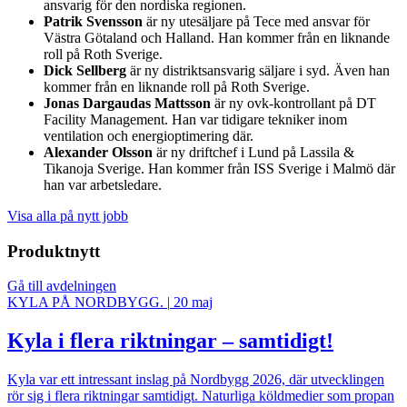
ansvarig för den nordiska regionen.
Patrik Svensson
är ny utesäljare på Tece med ansvar för
Västra Götaland och Halland. Han kommer från en liknande
roll på Roth Sverige.
Dick Sellberg
är ny distriktsansvarig säljare i syd. Även han
kommer från en liknande roll på Roth Sverige.
Jonas Dargaudas Mattsson
är ny ovk-kontrollant på DT
Facility Management. Han var tidigare tekniker inom
ventilation och energioptimering där.
Alexander Olsson
är ny driftchef i Lund på Lassila &
Tikanoja Sverige. Han kommer från ISS Sverige i Malmö där
han var arbetsledare.
Visa alla på nytt jobb
Produktnytt
Gå till avdelningen
KYLA PÅ NORDBYGG.
|
20 maj
Kyla i flera riktningar – samtidigt!
Kyla var ett intressant inslag på Nordbygg 2026, där utvecklingen
rör sig i flera riktningar samtidigt. Naturliga köldmedier som propan