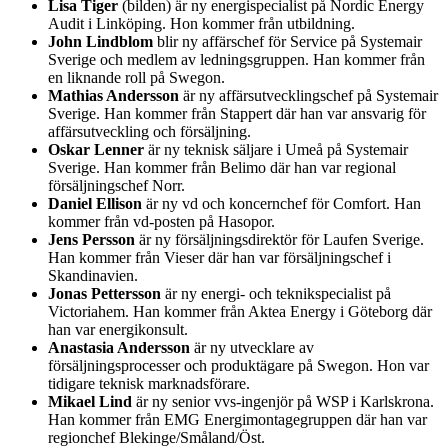
Lisa Tiger
(bilden) är ny energispecialist på Nordic Energy
Audit i Linköping. Hon kommer från utbildning.
John Lindblom
blir ny affärschef för Service på Systemair
Sverige och medlem av ledningsgruppen. Han kommer från
en liknande roll på Swegon.
Mathias Andersson
är ny affärsutvecklingschef på Systemair
Sverige. Han kommer från Stappert där han var ansvarig för
affärsutveckling och försäljning.
Oskar Lenner
är ny teknisk säljare i Umeå på Systemair
Sverige. Han kommer från Belimo där han var regional
försäljningschef Norr.
Daniel Ellison
är ny vd och koncernchef för Comfort. Han
kommer från vd-posten på Hasopor.
Jens Persson
är ny försäljningsdirektör för Laufen Sverige.
Han kommer från Vieser där han var försäljningschef i
Skandinavien.
Jonas Pettersson
är ny energi- och teknikspecialist på
Victoriahem. Han kommer från Aktea Energy i Göteborg där
han var energikonsult.
Anastasia Andersson
är ny utvecklare av
försäljningsprocesser och produktägare på Swegon. Hon var
tidigare teknisk marknadsförare.
Mikael Lind
är ny senior vvs-ingenjör på WSP i Karlskrona.
Han kommer från EMG Energimontagegruppen där han var
regionchef Blekinge/Småland/Öst.