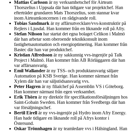
Mattias Carlsson
är ny verksamhetschef för Airteam
Thorszelius i Uppsala där han tidigare var projektchef. Han
efterträder grundaren Mats Thorszelius, som stannar kvar
inom Airteamkoncernen i en rådgivande roll.
Tobias Sandmark
är ny affärsutvecklare/vvs-konstruktör på
Rejlers i Ljusdal. Han kommer från en liknande roll på Afry.
Stefan Nilsson
har startat det egna bolaget Celikon i Malmö
där han arbetar som oberoende teknikkonsult inom
fastighetsautomation och energioptimering. Han kommer från
Bastec där han var produktchef.
Kristian Alfredsson
är ny sakkunnig vvs-ingenjör på Talk
Project i Malmö. Han kommer från AB Rörläggaren där han
var affärsansvarig.
Emil Wallander
är ny TSS- och produktansvarig säljare
Automation på KSB Sverige. Han kommer närmast från
Xylem där han var säljstödsansvarig vvs.
Peter Hagren
är ny filialchef på Assemblin VS i Göteborg.
Han kommer närmast från egen verksamhet.
Erik Thörn
är ny direktör för specifikationsförsäljningen hos
Saint-Gobain Sweden. Han kommer från Svedbergs där han
var försäljningschef.
Bertil Eirell
är ny vvs-ingenjör på Hydro inom Afry Energy.
Han hade tidigare en liknande roll på Afrys kontor i
Östersund.
Oskar Trönnhagen
är ny teamledare vvs i Hälsingland. Han