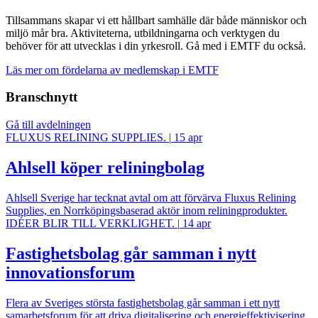
Tillsammans skapar vi ett hållbart samhälle där både människor och
miljö mår bra. Aktiviteterna, utbildningarna och verktygen du
behöver för att utvecklas i din yrkesroll. Gå med i EMTF du också.
Läs mer om fördelarna av medlemskap i EMTF
Branschnytt
Gå till avdelningen
FLUXUS RELINING SUPPLIES.
|
15 apr
Ahlsell köper reliningbolag
Ahlsell Sverige har tecknat avtal om att förvärva Fluxus Relining
Supplies, en Norrköpingsbaserad aktör inom reliningprodukter.
IDÉER BLIR TILL VERKLIGHET.
|
14 apr
Fastighetsbolag går samman i nytt
innovationsforum
Flera av Sveriges största fastighetsbolag går samman i ett nytt
samarbetsforum för att driva digitalisering och energieffektivisering.