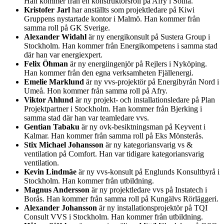
Han kommer från en konstruktörsroll på Afry i Solna.
Kristofer Jarl
har anställts som projektledare på Kiwi
Gruppens nystartade kontor i Malmö. Han kommer från
samma roll på GK Sverige.
Alexander Widahl
är ny energikonsult på Sustera Group i
Stockholm. Han kommer från Energikompetens i samma stad
där han var energiexpert.
Felix Öhman
är ny energiingenjör på Rejlers i Nyköping.
Han kommer från den egna verksamheten Fjällenergi.
Emelie Marklund
är ny vvs-projektör på Energibyrån Nord i
Umeå. Hon kommer från samma roll på Afry.
Viktor Ahlund
är ny projekt- och installationsledare på Plan
Projektpartner i Stockholm. Han kommer från Bjerking i
samma stad där han var teamledare vvs.
Gentian Tabaku
är ny ovk-besiktningsman på Keyvent i
Kalmar. Han kommer från samma roll på Eks Mönsterås.
Stix Michael Johansson
är ny kategoriansvarig vs &
ventilation på Comfort. Han var tidigare kategoriansvarig
ventilation.
Kevin Lindmäe
är ny vvs-konsult på Englunds Konsultbyrå i
Stockholm. Han kommer från utbildning.
Magnus Andersson
är ny projektledare vvs på Instatech i
Borås. Han kommer från samma roll på Kungälvs Rörläggeri.
Alexander Johansson
är ny installationsprojektör på TQI
Consult VVS i Stockholm. Han kommer från utbildning.