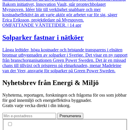
Bakom initiativet, Innovation Vault, står proptechbolaget
Myrspoven. Idéer blir till verklighet snabbare och mer
kostnadseffektivt än att varje aktör gör arbetet var för sig, säger
Erica Eriksson, projektledare på Myrspoven.
OMFATTANDE VÄNTETIDER.
|
14 apr
Solparker fastnar i nätköer
Långa ledtider, höga kostnader och bristande transparens i elnäten
bromsar utbyggnaden av solparker i Sverige. Det visar en ny rapport
från branschorganisationen Green Power Sweden. Det är en missad
chans till tillväxt och prispress på elmarknaden, menar Madeleine
van der Veer, ansvarig för solparker på Green Power Sweden.
Nyhetsbrev från Energi & Miljö
Nyheterna, reportagen, forskningen och frågorna för oss som jobbar
för god innemiljö och energieffektiva byggnader.
Gratis varje vecka direkt i din inkorg.