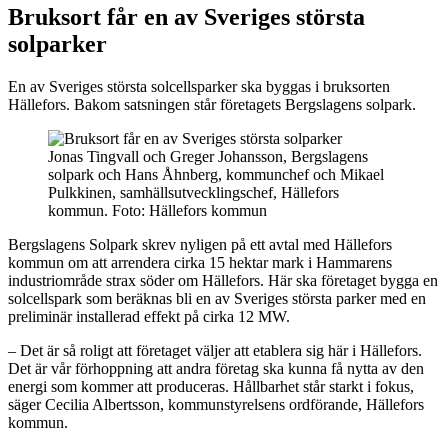
Bruksort får en av Sveriges största
solparker
En av Sveriges största solcellsparker ska byggas i bruksorten
Hällefors. Bakom satsningen står företagets Bergslagens solpark.
Jonas Tingvall och Greger Johansson, Bergslagens
solpark och Hans Åhnberg, kommunchef och Mikael
Pulkkinen, samhällsutvecklingschef, Hällefors
kommun. Foto: Hällefors kommun
Bergslagens Solpark skrev nyligen på ett avtal med Hällefors
kommun om att arrendera cirka 15 hektar mark i Hammarens
industriområde strax söder om Hällefors. Här ska företaget bygga en
solcellspark som beräknas bli en av Sveriges största parker med en
preliminär installerad effekt på cirka 12 MW.
– Det är så roligt att företaget väljer att etablera sig här i Hällefors.
Det är vår förhoppning att andra företag ska kunna få nytta av den
energi som kommer att produceras. Hållbarhet står starkt i fokus,
säger Cecilia Albertsson, kommunstyrelsens ordförande, Hällefors
kommun.