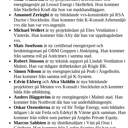
energiingenjör på Leosol Energi i Skellefteå. Hon kommer
från Skellefteå Kraft där hon var markhandläggare.
Amanuel Zerizghi
är ny biträdande vvs-konstruktör på RSA
Ductor i Stockholm. Han kommer från K-Konsult Arbetsmiljö
vvs där han var vvs-ingenjör.
Michael Wellert
är ny projektledare på Ebes Ventilation i
Västerås. Han kommer från Afry där han var uppdragsledare
vvs.
Mats Josefsson
är ny certifierad energiexpert och
besiktningsman på OBM Gruppen i Jönköping. Han kommer
från samma roll på Anticimex i samma stad.
Robert Jönsson
är ny teknisk support på Lindab Ventilation i
Malmö. Han var tidigare drifttekniker på Rögle BK.
Simon Nilsson
är ny energispecialist på Peab i Ängelholm.
Han kommer från samma roll på K-System.
Edvin Ekberg
och
Alva Sköldin
är nya biträdande
projektörer på Metator vvs Konsult i Stockholm och kommer
båda från utbildning.
Anders Häggström
är ny energiingenjör i Malmö stad. Han
kommer från Northvolt där han var underhållsingenjör.
Oskar Oxenstierna
är ny vd för Tedge Energy, som bildades
tidigare i år när Ferla och Edekyl & Värme gick samman. Han
kommer från rollen som partner på Amplio Private Equity.
Marcus Sahlsten
är ny distriktssäljare i Väst på Oras i
Göteborg. Han kommer från Laufen Sverige där han var