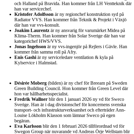
och Halland på Bravida. Han kommer från LH Ventteknik där
han var servicechef.
Kristofer Adolfsson
är ny regionchef konstruktion syd på
Radiator VVS. Han kommer från Teknik & Projekt i Växjö
där han var vvs-konsult.
Joakim Laurentz
är ny ansvarig för varumärket Midea på
Klima-Therm. Han kommer från Solar Sverige där han var
kategorichef HWS/VVS.
Jonas Ingelsson
är ny vvs-ingenjör på Rejlers i Gävle. Han
kommer från samma roll på Afry.
Enis Gashi
är ny serviceledare ventilation & kyla på
Kylservice i Halmstad.
Désirée Moberg
(bilden) är ny chef för Breeam på Sweden
Green Building Council. Hon kommer från Green Level där
hon var hållbarhetsspecialist.
Fredrik Wallner
blir den 1 januari 2026 ny vd för Sweco
Sverige. Han är i dag divisionschef för koncernens svenska
transport- och infrastrukturverksamhet och efterträder Ann-
Louise Lökholm Klasson som lämnar Sweco på egen
begäran.
Eva Karlsson
blir den 1 februari 2026 tillförordnad vd för
Swegon Group när nuvarande vd Andreas Örje Wellstam blir