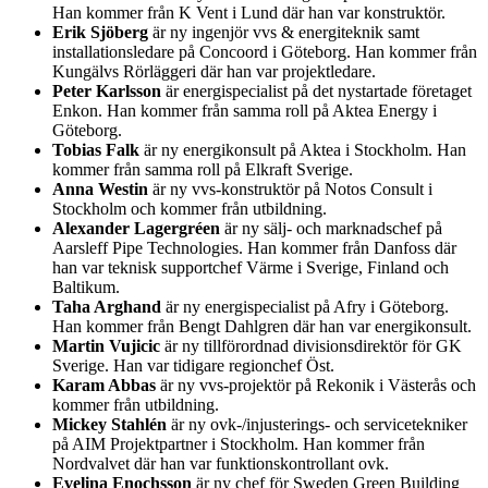
Han kommer från K Vent i Lund där han var konstruktör.
Erik Sjöberg
är ny ingenjör vvs & energiteknik samt
installationsledare på Concoord i Göteborg. Han kommer från
Kungälvs Rörläggeri där han var projektledare.
Peter Karlsson
är energispecialist på det nystartade företaget
Enkon. Han kommer från samma roll på Aktea Energy i
Göteborg.
Tobias Falk
är ny energikonsult på Aktea i Stockholm. Han
kommer från samma roll på Elkraft Sverige.
Anna Westin
är ny vvs-konstruktör på Notos Consult i
Stockholm och kommer från utbildning.
Alexander Lagergréen
är ny sälj- och marknadschef på
Aarsleff Pipe Technologies. Han kommer från Danfoss där
han var teknisk supportchef Värme i Sverige, Finland och
Baltikum.
Taha Arghand
är ny energispecialist på Afry i Göteborg.
Han kommer från Bengt Dahlgren där han var energikonsult.
Martin Vujicic
är ny tillförordnad divisionsdirektör för GK
Sverige. Han var tidigare regionchef Öst.
Karam Abbas
är ny vvs-projektör på Rekonik i Västerås och
kommer från utbildning.
Mickey Stahlén
är ny ovk-/injusterings- och servicetekniker
på AIM Projektpartner i Stockholm. Han kommer från
Nordvalvet där han var funktionskontrollant ovk.
Evelina Enochsson
är ny chef för Sweden Green Building