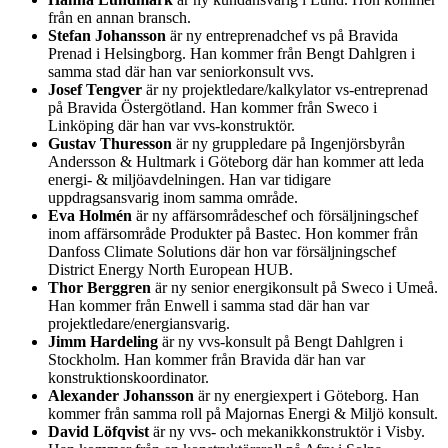
från en annan bransch.
Stefan Johansson
är ny entreprenadchef vs på Bravida
Prenad i Helsingborg. Han kommer från Bengt Dahlgren i
samma stad där han var seniorkonsult vvs.
Josef Tengver
är ny projektledare/kalkylator vs-entreprenad
på Bravida Östergötland. Han kommer från Sweco i
Linköping där han var vvs-konstruktör.
Gustav Thuresson
är ny gruppledare på Ingenjörsbyrån
Andersson & Hultmark i Göteborg där han kommer att leda
energi- & miljöavdelningen. Han var tidigare
uppdragsansvarig inom samma område.
Eva Holmén
är ny affärsområdeschef och försäljningschef
inom affärsområde Produkter på Bastec. Hon kommer från
Danfoss Climate Solutions där hon var försäljningschef
District Energy North European HUB.
Thor Berggren
är ny senior energikonsult på Sweco i Umeå.
Han kommer från Enwell i samma stad där han var
projektledare/energiansvarig.
Jimm Hardeling
är ny vvs-konsult på Bengt Dahlgren i
Stockholm. Han kommer från Bravida där han var
konstruktionskoordinator.
Alexander Johansson
är ny energiexpert i Göteborg. Han
kommer från samma roll på Majornas Energi & Miljö konsult.
David Löfqvist
är ny vvs- och mekanikkonstruktör i Visby.