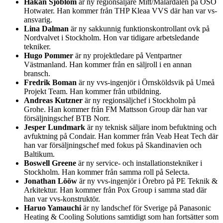
Håkan Sjöblom
är ny regionsäljare Mitt/Mälardalen på OSO
Hotwater. Han kommer från THP Kleaa VVS där han var vs-
ansvarig.
Lina Dalman
är ny sakkunnig funktionskontrollant ovk på
Nordvalvet i Stockholm. Hon var tidigare arbetsledande
tekniker.
Hugo Pommer
är ny projektledare på Ventpartner
Västmanland. Han kommer från en säljroll i en annan
bransch.
Fredrik Boman
är ny vvs-ingenjör i Örnsköldsvik på Umeå
Projekt Team. Han kommer från utbildning.
Andreas Kutzner
är ny regionsäljchef i Stockholm på
Grohe. Han kommer från FM Mattsson Group där han var
försäljningschef BTB Norr.
Jesper Lundmark
är ny teknisk säljare inom befuktning och
avfuktning på Condair. Han kommer från Veab Heat Tech där
han var försäljningschef med fokus på Skandinavien och
Baltikum.
Boswell Greene
är ny service- och installationstekniker i
Stockholm. Han kommer från samma roll på Selecta.
Jonathan Lööw
är ny vvs-ingenjör i Örebro på PE Teknik &
Arkitektur. Han kommer från Pox Group i samma stad där
han var vvs-konstruktör.
Haruo Yamauchi
är ny landschef för Sverige på Panasonic
Heating & Cooling Solutions samtidigt som han fortsätter som