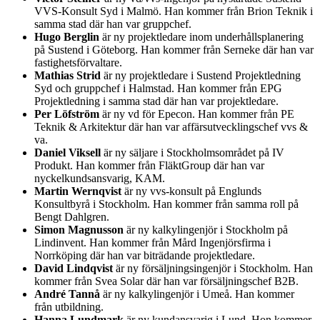
VVS-Konsult Syd i Malmö. Han kommer från Brion Teknik i
samma stad där han var gruppchef.
Hugo Berglin
är ny projektledare inom underhållsplanering
på Sustend i Göteborg. Han kommer från Serneke där han var
fastighetsförvaltare.
Mathias Strid
är ny projektledare i Sustend Projektledning
Syd och gruppchef i Halmstad. Han kommer från EPG
Projektledning i samma stad där han var projektledare.
Per Löfström
är ny vd för Epecon. Han kommer från PE
Teknik & Arkitektur där han var affärsutvecklingschef vvs &
va.
Daniel Viksell
är ny säljare i Stockholmsområdet på IV
Produkt. Han kommer från FläktGroup där han var
nyckelkundsansvarig, KAM.
Martin Wernqvist
är ny vvs-konsult på Englunds
Konsultbyrå i Stockholm. Han kommer från samma roll på
Bengt Dahlgren.
Simon Magnusson
är ny kalkylingenjör i Stockholm på
Lindinvent. Han kommer från Mård Ingenjörsfirma i
Norrköping där han var biträdande projektledare.
David Lindqvist
är ny försäljningsingenjör i Stockholm. Han
kommer från Svea Solar där han var försäljningschef B2B.
André Tannå
är ny kalkylingenjör i Umeå. Han kommer
från utbildning.
Hanna Lundmark
är ny kundansvarig i Lund. Hon kommer