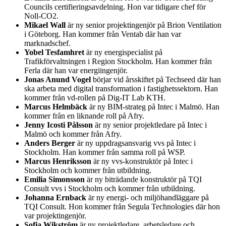
Councils certifieringsavdelning. Hon var tidigare chef för
Noll-CO2.
Mikael Wall
är ny senior projektingenjör på Brion Ventilation
i Göteborg. Han kommer från Ventab där han var
marknadschef.
Yobel Tesfamhret
är ny energispecialist på
Trafikförvaltningen i Region Stockholm. Han kommer från
Ferla där han var energiingenjör.
Jonas Anund Vogel
börjar vid årsskiftet på Techseed där han
ska arbeta med digital transformation i fastighetssektorn. Han
kommer från vd-rollen på Dig-IT Lab KTH.
Marcus Helmbäck
är ny BIM-strateg på Intec i Malmö. Han
kommer från en liknande roll på Afry.
Jenny Icosti Pålsson
är ny senior projektledare på Intec i
Malmö och kommer från Afry.
Anders Berger
är ny uppdragsansvarig vvs på Intec i
Stockholm. Han kommer från samma roll på WSP.
Marcus Henriksson
är ny vvs-konstruktör på Intec i
Stockholm och kommer från utbildning.
Emilia Simonsson
är ny biträdande konstruktör på TQI
Consult vvs i Stockholm och kommer från utbildning.
Johanna Ernback
är ny energi- och miljöhandläggare på
TQI Consult. Hon kommer från Segula Technologies där hon
var projektingenjör.
Sofia Wikström
är ny projektledare, arbetsledare och