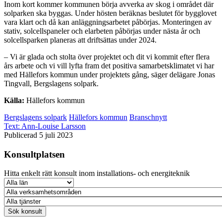
Inom kort kommer kommunen börja avverka av skog i området där
solparken ska byggas. Under hösten beräknas beslutet för bygglovet
vara klart och då kan anläggningsarbetet påbörjas. Monteringen av
stativ, solcellspaneler och elarbeten påbörjas under nästa år och
solcellsparken planeras att driftsättas under 2024.
– Vi är glada och stolta över projektet och dit vi kommit efter flera
års arbete och vi vill lyfta fram det positiva samarbetsklimatet vi har
med Hällefors kommun under projektets gång, säger delägare Jonas
Tingvall, Bergslagens solpark.
Källa:
Hällefors kommun
Bergslagens solpark
Hällefors kommun
Branschnytt
Text:
Ann-Louise Larsson
Publicerad 5 juli 2023
Konsultplatsen
Hitta enkelt rätt konsult inom installations- och energiteknik