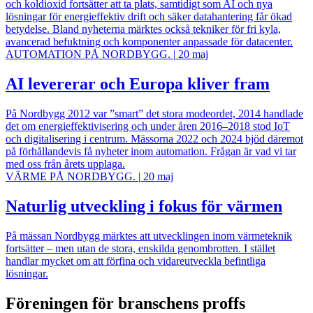
och koldioxid fortsätter att ta plats, samtidigt som AI och nya
lösningar för energieffektiv drift och säker datahantering får ökad
betydelse. Bland nyheterna märktes också tekniker för fri kyla,
avancerad befuktning och komponenter anpassade för datacenter.
AUTOMATION PÅ NORDBYGG.
|
20 maj
AI levererar och Europa kliver fram
På Nordbygg 2012 var ”smart” det stora modeordet, 2014 handlade
det om energieffektivisering och under åren 2016–2018 stod IoT
och digitalisering i centrum. Mässorna 2022 och 2024 bjöd däremot
på förhållandevis få nyheter inom automation. Frågan är vad vi tar
med oss från årets upplaga.
VÄRME PÅ NORDBYGG.
|
20 maj
Naturlig utveckling i fokus för värmen
På mässan Nordbygg märktes att utvecklingen inom värmeteknik
fortsätter – men utan de stora, enskilda genombrotten. I stället
handlar mycket om att förfina och vidareutveckla befintliga
lösningar.
Föreningen för branschens proffs