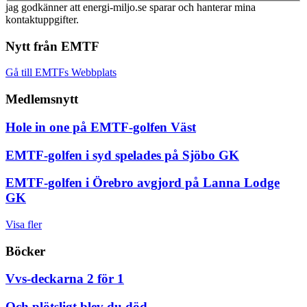
jag godkänner att energi-miljo.se sparar och hanterar mina
kontaktuppgifter.
Nytt från EMTF
Gå till EMTFs Webbplats
Medlemsnytt
Hole in one på EMTF-golfen Väst
EMTF-golfen i syd spelades på Sjöbo GK
EMTF-golfen i Örebro avgjord på Lanna Lodge
GK
Visa fler
Böcker
Vvs-deckarna 2 för 1
Och plötsligt blev du död.