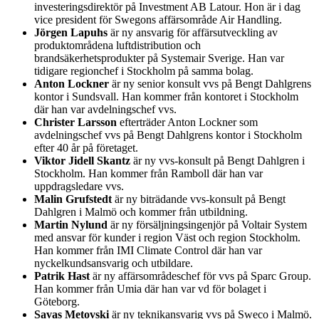
investeringsdirektör på Investment AB Latour. Hon är i dag
vice president för Swegons affärsområde Air Handling.
Jörgen Lapuhs
är ny ansvarig för affärsutveckling av
produktområdena luftdistribution och
brandsäkerhetsprodukter på Systemair Sverige. Han var
tidigare regionchef i Stockholm på samma bolag.
Anton Lockner
är ny senior konsult vvs på Bengt Dahlgrens
kontor i Sundsvall. Han kommer från kontoret i Stockholm
där han var avdelningschef vvs.
Christer Larsson
efterträder Anton Lockner som
avdelningschef vvs på Bengt Dahlgrens kontor i Stockholm
efter 40 år på företaget.
Viktor Jidell Skantz
är ny vvs-konsult på Bengt Dahlgren i
Stockholm. Han kommer från Ramboll där han var
uppdragsledare vvs.
Malin Grufstedt
är ny biträdande vvs-konsult på Bengt
Dahlgren i Malmö och kommer från utbildning.
Martin Nylund
är ny försäljningsingenjör på Voltair System
med ansvar för kunder i region Väst och region Stockholm.
Han kommer från IMI Climate Control där han var
nyckelkundsansvarig och utbildare.
Patrik Hast
är ny affärsområdeschef för vvs på Sparc Group.
Han kommer från Umia där han var vd för bolaget i
Göteborg.
Savas Metovski
är ny teknikansvarig vvs på Sweco i Malmö.