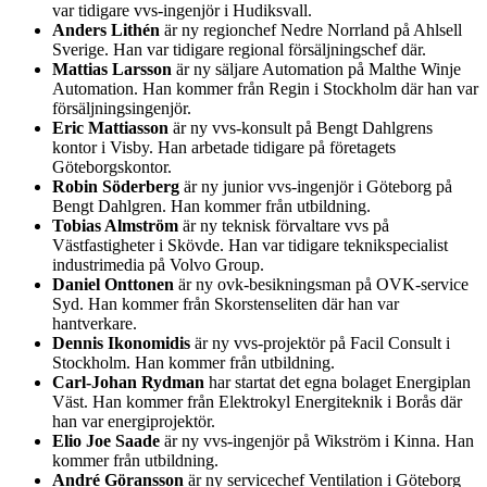
var tidigare vvs-ingenjör i Hudiksvall.
Anders Lithén
är ny regionchef Nedre Norrland på Ahlsell
Sverige. Han var tidigare regional försäljningschef där.
Mattias Larsson
är ny säljare Automation på Malthe Winje
Automation. Han kommer från Regin i Stockholm där han var
försäljningsingenjör.
Eric Mattiasson
är ny vvs-konsult på Bengt Dahlgrens
kontor i Visby. Han arbetade tidigare på företagets
Göteborgskontor.
Robin Söderberg
är ny junior vvs-ingenjör i Göteborg på
Bengt Dahlgren. Han kommer från utbildning.
Tobias Almström
är ny teknisk förvaltare vvs på
Västfastigheter i Skövde. Han var tidigare teknikspecialist
industrimedia på Volvo Group.
Daniel Onttonen
är ny ovk-besikningsman på OVK-service
Syd. Han kommer från Skorstenseliten där han var
hantverkare.
Dennis Ikonomidis
är ny vvs-projektör på Facil Consult i
Stockholm. Han kommer från utbildning.
Carl-Johan Rydman
har startat det egna bolaget Energiplan
Väst. Han kommer från Elektrokyl Energiteknik i Borås där
han var energiprojektör.
Elio Joe Saade
är ny vvs-ingenjör på Wikström i Kinna. Han
kommer från utbildning.
André Göransson
är ny servicechef Ventilation i Göteborg