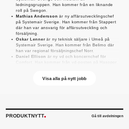
ledningsgruppen. Han kommer från en liknande
roll på Swegon.
Mathias Andersson
är ny affärsutvecklingschef
på Systemair Sverige. Han kommer från Stappert
där han var ansvarig för affärsutveckling och
försäljning.
Oskar Lenner
är ny teknisk säljare i Umeå på
Systemair Sverige. Han kommer från Belimo där
han var regional försäljningschef Norr.
Daniel Ellison
är ny vd och koncernchef för
Comfort. Han kommer från vd-posten på Hasopor.
Jens Persson
är ny försäljningsdirektör för
Laufen Sverige. Han kommer från Vieser där han
Visa alla på nytt jobb
var försäljningschef i Skandinavien.
Jonas Pettersson
är ny energi- och
teknikspecialist på Victoriahem. Han kommer från
Aktea Energy i Göteborg där han var
energikonsult.
Anastasia Andersson
är ny utvecklare av
försäljningsprocesser och produktägare på
PRODUKTNYTT
Gå till avdelningen
Swegon. Hon var tidigare teknisk marknadsförare.
Mikael Lind
är ny senior vvs-ingenjör på WSP i