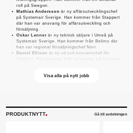
roll på Swegon.
Mathias Andersson
är ny affärsutvecklingschef
på Systemair Sverige. Han kommer från Stappert
där han var ansvarig för affärsutveckling och
försäljning.
Oskar Lenner
är ny teknisk säljare i Umeå på
Systemair Sverige. Han kommer från Belimo där
han var regional försäljningschef Norr.
Daniel Ellison
är ny vd och koncernchef för
Comfort. Han kommer från vd-posten på Hasopor.
Jens Persson
är ny försäljningsdirektör för
Laufen Sverige. Han kommer från Vieser där han
Visa alla på nytt jobb
var försäljningschef i Skandinavien.
Jonas Pettersson
är ny energi- och
teknikspecialist på Victoriahem. Han kommer från
Aktea Energy i Göteborg där han var
energikonsult.
Anastasia Andersson
är ny utvecklare av
försäljningsprocesser och produktägare på
PRODUKTNYTT
Gå till avdelningen
Swegon. Hon var tidigare teknisk marknadsförare.
Mikael Lind
är ny senior vvs-ingenjör på WSP i
Karlskrona. Han kommer från EMG