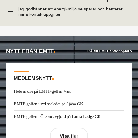
Joakim Laurentz
är ny ansvarig för varumärket
Midea på Klima-Therm. Han kommer från Solar
jag godkänner att energi-miljo.se sparar och hanterar
Sverige där han var kategorichef HWS/VVS.
mina kontaktuppgifter.
Jonas Ingelsson
är ny vvs-ingenjör på Rejlers i
Gävle. Han kommer från samma roll på Afry.
Enis Gashi
är ny serviceledare ventilation & kyla
på Kylservice i Halmstad.
NYTT FRÅN EMTF
Gå till EMTFs Webbplats
MEDLEMSNYTT
Hole in one på EMTF-golfen Väst
EMTF-golfen i syd spelades på Sjöbo GK
EMTF-golfen i Örebro avgjord på Lanna Lodge GK
Visa fler