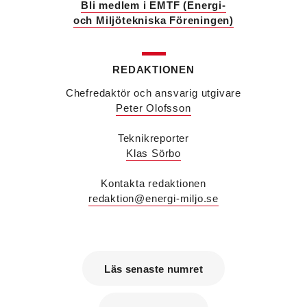
Sparc Group. Han kommer från Umia där han var
Bli medlem i EMTF (Energi-
vd för bolaget i Göteborg.
och Miljötekniska Föreningen)
Savas Metovski
är ny teknikansvarig vvs på
Sweco i Malmö. Han kommer från K Vent i Lund
där han var konstruktör.
REDAKTIONEN
Erik Sjöberg
är ny ingenjör vvs & energiteknik
samt installationsledare på Concoord i Göteborg.
Chefredaktör och ansvarig utgivare
Han kommer från Kungälvs Rörläggeri där han var
Peter Olofsson
projektledare.
Peter Karlsson
är energispecialist på det
Teknikreporter
nystartade företaget Enkon. Han kommer från
Klas Sörbo
samma roll på Aktea Energy i Göteborg.
Tobias Falk
är ny energikonsult på Aktea i
Stockholm. Han kommer från samma roll på
Kontakta redaktionen
Elkraft Sverige.
redaktion@energi-miljo.se
Anna Westin
är ny vvs-konstruktör på Notos
Consult i Stockholm och kommer från utbildning.
Alexander Lagergréen
är ny sälj- och
marknadschef på Aarsleff Pipe Technologies. Han
kommer från Danfoss där han var teknisk
Läs senaste numret
supportchef Värme i Sverige, Finland och
Baltikum.
Taha Arghand
är ny energispecialist på Afry i