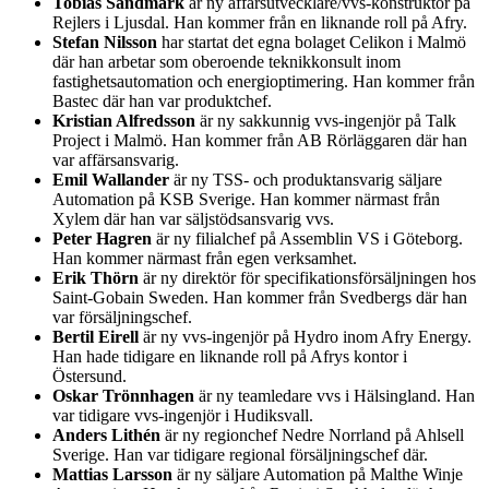
Tobias Sandmark
är ny affärsutvecklare/vvs-konstruktör på
Rejlers i Ljusdal. Han kommer från en liknande roll på Afry.
Stefan Nilsson
har startat det egna bolaget Celikon i Malmö
där han arbetar som oberoende teknikkonsult inom
fastighetsautomation och energioptimering. Han kommer från
Bastec där han var produktchef.
Kristian Alfredsson
är ny sakkunnig vvs-ingenjör på Talk
Project i Malmö. Han kommer från AB Rörläggaren där han
var affärsansvarig.
Emil Wallander
är ny TSS- och produktansvarig säljare
Automation på KSB Sverige. Han kommer närmast från
Xylem där han var säljstödsansvarig vvs.
Peter Hagren
är ny filialchef på Assemblin VS i Göteborg.
Han kommer närmast från egen verksamhet.
Erik Thörn
är ny direktör för specifikationsförsäljningen hos
Saint-Gobain Sweden. Han kommer från Svedbergs där han
var försäljningschef.
Bertil Eirell
är ny vvs-ingenjör på Hydro inom Afry Energy.
Han hade tidigare en liknande roll på Afrys kontor i
Östersund.
Oskar Trönnhagen
är ny teamledare vvs i Hälsingland. Han
var tidigare vvs-ingenjör i Hudiksvall.
Anders Lithén
är ny regionchef Nedre Norrland på Ahlsell
Sverige. Han var tidigare regional försäljningschef där.
Mattias Larsson
är ny säljare Automation på Malthe Winje