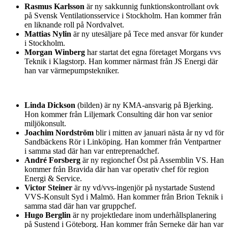
Rasmus Karlsson
är ny sakkunnig funktionskontrollant ovk
på Svensk Ventilationsservice i Stockholm. Han kommer från
en liknande roll på Nordvalvet.
Mattias Nylin
är ny utesäljare på Tece med ansvar för kunder
i Stockholm.
Morgan Winberg
har startat det egna företaget Morgans vvs
Teknik i Klagstorp. Han kommer närmast från JS Energi där
han var värmepumpstekniker.
Linda Dickson
(bilden) är ny KMA-ansvarig på Bjerking.
Hon kommer från Liljemark Consulting där hon var senior
miljökonsult.
Joachim Nordström
blir i mitten av januari nästa år ny vd för
Sandbäckens Rör i Linköping. Han kommer från Ventpartner
i samma stad där han var entreprenadchef.
André Forsberg
är ny regionchef Öst på Assemblin VS. Han
kommer från Bravida där han var operativ chef för region
Energi & Service.
Victor Steiner
är ny vd/vvs-ingenjör på nystartade Sustend
VVS-Konsult Syd i Malmö. Han kommer från Brion Teknik i
samma stad där han var gruppchef.
Hugo Berglin
är ny projektledare inom underhållsplanering
på Sustend i Göteborg. Han kommer från Serneke där han var