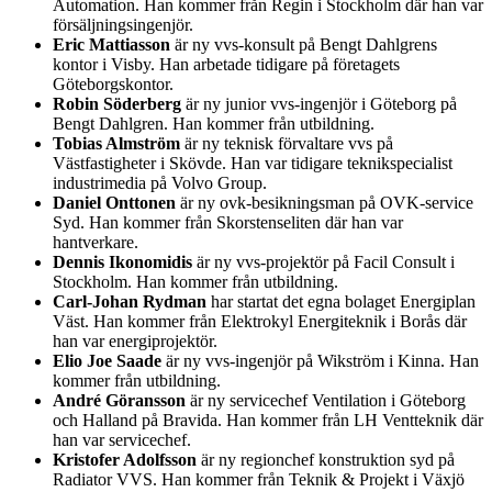
Automation. Han kommer från Regin i Stockholm där han var
försäljningsingenjör.
Eric Mattiasson
är ny vvs-konsult på Bengt Dahlgrens
kontor i Visby. Han arbetade tidigare på företagets
Göteborgskontor.
Robin Söderberg
är ny junior vvs-ingenjör i Göteborg på
Bengt Dahlgren. Han kommer från utbildning.
Tobias Almström
är ny teknisk förvaltare vvs på
Västfastigheter i Skövde. Han var tidigare teknikspecialist
industrimedia på Volvo Group.
Daniel Onttonen
är ny ovk-besikningsman på OVK-service
Syd. Han kommer från Skorstenseliten där han var
hantverkare.
Dennis Ikonomidis
är ny vvs-projektör på Facil Consult i
Stockholm. Han kommer från utbildning.
Carl-Johan Rydman
har startat det egna bolaget Energiplan
Väst. Han kommer från Elektrokyl Energiteknik i Borås där
han var energiprojektör.
Elio Joe Saade
är ny vvs-ingenjör på Wikström i Kinna. Han
kommer från utbildning.
André Göransson
är ny servicechef Ventilation i Göteborg
och Halland på Bravida. Han kommer från LH Ventteknik där
han var servicechef.
Kristofer Adolfsson
är ny regionchef konstruktion syd på
Radiator VVS. Han kommer från Teknik & Projekt i Växjö