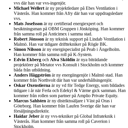
vvs där han var vvs-ingenjör.
Michael Wellert
är ny projektledare på Ebes Ventilation i
Västerås. Han kommer från Afry där han var uppdragsledare
vvs.
Mats Josefsson
är ny certifierad energiexpert och
besiktningsman på OBM Gruppen i Jönköping. Han kommer
från samma roll på Anticimex i samma stad.
Robert Jönsson
är ny teknisk support på Lindab Ventilation i
Malmö. Han var tidigare drifttekniker på Rögle BK.
Simon Nilsson
är ny energispecialist på Peab i Ängelholm.
Han kommer från samma roll på K-System.
Edvin Ekberg
och
Alva Sköldin
är nya biträdande
projektörer på Metator vvs Konsult i Stockholm och kommer
båda från utbildning.
Anders Häggström
är ny energiingenjör i Malmö stad. Han
kommer från Northvolt där han var underhållsingenjör.
Oskar Oxenstierna
är ny vd för Tedge Energy, som bildades
tidigare i år när Ferla och Edekyl & Värme gick samman. Han
kommer från rollen som partner på Amplio Private Equity.
Marcus Sahlsten
är ny distriktssäljare i Väst på Oras i
Göteborg. Han kommer från Laufen Sverige där han var
försäljningsdirektör.
Haidar Jeber
är ny vvs-tekniker på Global Infrateknik i
Västerås. Han kommer från samma roll på Caverion i
Stockholm.