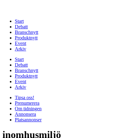
Start
Debatt
Branschnytt
Produktnytt
Event
Arkiv
Start
Debatt
Branschnytt
Produktnytt
Event
Arkiv
Tipsa oss!
Prenumerera
Om tidningen
Annonsera
Platsannonser
inomhusmiljö