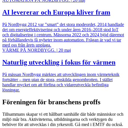
AUTOMATION PÅ NORDBYGG.
|
20 maj
AI levererar och Europa kliver fram
På Nordbygg 2012 var ”smart” det stora modeordet, 2014 handlade
det om energieffektivisering och under åren 2016–2018 stod IoT
och digitalisering i centrum. Mässorna 2022 och 2024 bjöd däremot
på förhållandevis få nyheter inom automation. Frågan är vad vi tar
med oss från årets upplaga.
VÄRME PÅ NORDBYGG.
|
20 maj
Naturlig utveckling i fokus för värmen
På mässan Nordbygg märktes att utvecklingen inom värmeteknik
fortsätter – men utan de stora, enskilda genombrotten. I stället
handlar mycket om att förfina och vidareutveckla befintliga
lösningar.
Föreningen för branschens proffs
Tillsammans skapar vi ett hållbart samhälle där både människor och
miljö mår bra. Aktiviteterna, utbildningarna och verktygen du
behöver för att utvecklas i din yrkesroll. Gå med i EMTF du också.