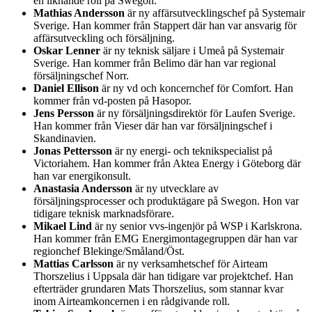
en liknande roll på Swegon.
Mathias Andersson
är ny affärsutvecklingschef på Systemair
Sverige. Han kommer från Stappert där han var ansvarig för
affärsutveckling och försäljning.
Oskar Lenner
är ny teknisk säljare i Umeå på Systemair
Sverige. Han kommer från Belimo där han var regional
försäljningschef Norr.
Daniel Ellison
är ny vd och koncernchef för Comfort. Han
kommer från vd-posten på Hasopor.
Jens Persson
är ny försäljningsdirektör för Laufen Sverige.
Han kommer från Vieser där han var försäljningschef i
Skandinavien.
Jonas Pettersson
är ny energi- och teknikspecialist på
Victoriahem. Han kommer från Aktea Energy i Göteborg där
han var energikonsult.
Anastasia Andersson
är ny utvecklare av
försäljningsprocesser och produktägare på Swegon. Hon var
tidigare teknisk marknadsförare.
Mikael Lind
är ny senior vvs-ingenjör på WSP i Karlskrona.
Han kommer från EMG Energimontagegruppen där han var
regionchef Blekinge/Småland/Öst.
Mattias Carlsson
är ny verksamhetschef för Airteam
Thorszelius i Uppsala där han tidigare var projektchef. Han
efterträder grundaren Mats Thorszelius, som stannar kvar
inom Airteamkoncernen i en rådgivande roll.