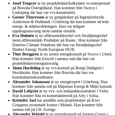
Josef Tengver
är ny projektledare/kalkylator vs-entreprenad
på Bravida Östergötland. Han kommer från Sweco i
Linköping där han var vvs-konstruktör.
Gustav Thuresson
är ny gruppledare på Ingenjörsbyrån
Andersson & Hultmark i Göteborg där han kommer att leda
energi- & miljöavdelningen. Han var tidigare
uppdragsansvarig inom samma område.
Eva Holmén
är ny affärsområdeschef och försäljningschef
inom affärsområde Produkter på Bastec. Hon kommer från
Danfoss Climate Solutions där hon var försäljningschef
District Energy North European HUB.
Thor Berggren
är ny senior energikonsult på Sweco i Umeå.
Han kommer från Enwell i samma stad där han var
projektledare/energiansvarig.
Jimm Hardeling
är ny vvs-konsult på Bengt Dahlgren i
Stockholm. Han kommer från Bravida där han var
konstruktionskoordinator.
Alexander Johansson
är ny energiexpert i Göteborg. Han
kommer från samma roll på Majornas Energi & Miljö konsult.
David Löfqvist
är ny vvs- och mekanikkonstruktör i Visby.
Han kommer från en konstruktörsroll på Afry i Solna.
Kristofer Jarl
har anställts som projektledare på Kiwi
Gruppens nystartade kontor i Malmö. Han kommer från
samma roll på GK Sverige.
Alexander Widahl
är ny energikonsult på Sustera Group i