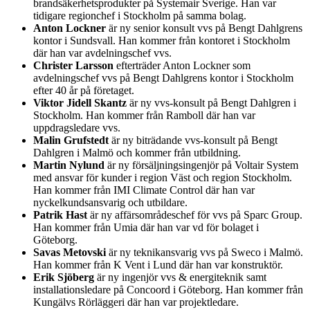
brandsäkerhetsprodukter på Systemair Sverige. Han var
tidigare regionchef i Stockholm på samma bolag.
Anton Lockner
är ny senior konsult vvs på Bengt Dahlgrens
kontor i Sundsvall. Han kommer från kontoret i Stockholm
där han var avdelningschef vvs.
Christer Larsson
efterträder Anton Lockner som
avdelningschef vvs på Bengt Dahlgrens kontor i Stockholm
efter 40 år på företaget.
Viktor Jidell Skantz
är ny vvs-konsult på Bengt Dahlgren i
Stockholm. Han kommer från Ramboll där han var
uppdragsledare vvs.
Malin Grufstedt
är ny biträdande vvs-konsult på Bengt
Dahlgren i Malmö och kommer från utbildning.
Martin Nylund
är ny försäljningsingenjör på Voltair System
med ansvar för kunder i region Väst och region Stockholm.
Han kommer från IMI Climate Control där han var
nyckelkundsansvarig och utbildare.
Patrik Hast
är ny affärsområdeschef för vvs på Sparc Group.
Han kommer från Umia där han var vd för bolaget i
Göteborg.
Savas Metovski
är ny teknikansvarig vvs på Sweco i Malmö.
Han kommer från K Vent i Lund där han var konstruktör.
Erik Sjöberg
är ny ingenjör vvs & energiteknik samt
installationsledare på Concoord i Göteborg. Han kommer från
Kungälvs Rörläggeri där han var projektledare.