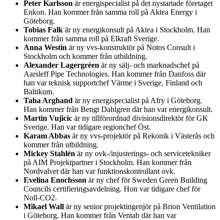
Peter Karlsson
är energispecialist på det nystartade företaget
Enkon. Han kommer från samma roll på Aktea Energy i
Göteborg.
Tobias Falk
är ny energikonsult på Aktea i Stockholm. Han
kommer från samma roll på Elkraft Sverige.
Anna Westin
är ny vvs-konstruktör på Notos Consult i
Stockholm och kommer från utbildning.
Alexander Lagergréen
är ny sälj- och marknadschef på
Aarsleff Pipe Technologies. Han kommer från Danfoss där
han var teknisk supportchef Värme i Sverige, Finland och
Baltikum.
Taha Arghand
är ny energispecialist på Afry i Göteborg.
Han kommer från Bengt Dahlgren där han var energikonsult.
Martin Vujicic
är ny tillförordnad divisionsdirektör för GK
Sverige. Han var tidigare regionchef Öst.
Karam Abbas
är ny vvs-projektör på Rekonik i Västerås och
kommer från utbildning.
Mickey Stahlén
är ny ovk-/injusterings- och servicetekniker
på AIM Projektpartner i Stockholm. Han kommer från
Nordvalvet där han var funktionskontrollant ovk.
Evelina Enochsson
är ny chef för Sweden Green Building
Councils certifieringsavdelning. Hon var tidigare chef för
Noll-CO2.
Mikael Wall
är ny senior projektingenjör på Brion Ventilation
i Göteborg. Han kommer från Ventab där han var