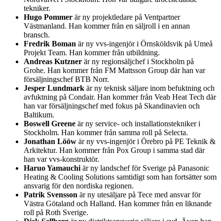
tekniker.
Hugo Pommer
är ny projektledare på Ventpartner
Västmanland. Han kommer från en säljroll i en annan
bransch.
Fredrik Boman
är ny vvs-ingenjör i Örnsköldsvik på Umeå
Projekt Team. Han kommer från utbildning.
Andreas Kutzner
är ny regionsäljchef i Stockholm på
Grohe. Han kommer från FM Mattsson Group där han var
försäljningschef BTB Norr.
Jesper Lundmark
är ny teknisk säljare inom befuktning och
avfuktning på Condair. Han kommer från Veab Heat Tech där
han var försäljningschef med fokus på Skandinavien och
Baltikum.
Boswell Greene
är ny service- och installationstekniker i
Stockholm. Han kommer från samma roll på Selecta.
Jonathan Lööw
är ny vvs-ingenjör i Örebro på PE Teknik &
Arkitektur. Han kommer från Pox Group i samma stad där
han var vvs-konstruktör.
Haruo Yamauchi
är ny landschef för Sverige på Panasonic
Heating & Cooling Solutions samtidigt som han fortsätter som
ansvarig för den nordiska regionen.
Patrik Svensson
är ny utesäljare på Tece med ansvar för
Västra Götaland och Halland. Han kommer från en liknande
roll på Roth Sverige.