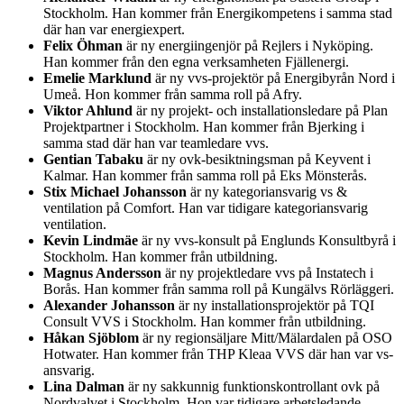
Stockholm. Han kommer från Energikompetens i samma stad
där han var energiexpert.
Felix Öhman
är ny energiingenjör på Rejlers i Nyköping.
Han kommer från den egna verksamheten Fjällenergi.
Emelie Marklund
är ny vvs-projektör på Energibyrån Nord i
Umeå. Hon kommer från samma roll på Afry.
Viktor Ahlund
är ny projekt- och installationsledare på Plan
Projektpartner i Stockholm. Han kommer från Bjerking i
samma stad där han var teamledare vvs.
Gentian Tabaku
är ny ovk-besiktningsman på Keyvent i
Kalmar. Han kommer från samma roll på Eks Mönsterås.
Stix Michael Johansson
är ny kategoriansvarig vs &
ventilation på Comfort. Han var tidigare kategoriansvarig
ventilation.
Kevin Lindmäe
är ny vvs-konsult på Englunds Konsultbyrå i
Stockholm. Han kommer från utbildning.
Magnus Andersson
är ny projektledare vvs på Instatech i
Borås. Han kommer från samma roll på Kungälvs Rörläggeri.
Alexander Johansson
är ny installationsprojektör på TQI
Consult VVS i Stockholm. Han kommer från utbildning.
Håkan Sjöblom
är ny regionsäljare Mitt/Mälardalen på OSO
Hotwater. Han kommer från THP Kleaa VVS där han var vs-
ansvarig.
Lina Dalman
är ny sakkunnig funktionskontrollant ovk på
Nordvalvet i Stockholm. Hon var tidigare arbetsledande