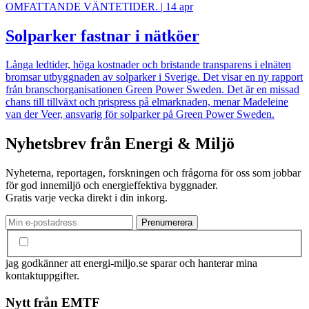
OMFATTANDE VÄNTETIDER.
|
14 apr
Solparker fastnar i nätköer
Långa ledtider, höga kostnader och bristande transparens i elnäten
bromsar utbyggnaden av solparker i Sverige. Det visar en ny rapport
från branschorganisationen Green Power Sweden. Det är en missad
chans till tillväxt och prispress på elmarknaden, menar Madeleine
van der Veer, ansvarig för solparker på Green Power Sweden.
Nyhetsbrev från Energi & Miljö
Nyheterna, reportagen, forskningen och frågorna för oss som jobbar
för god innemiljö och energieffektiva byggnader.
Gratis varje vecka direkt i din inkorg.
jag godkänner att energi-miljo.se sparar och hanterar mina
kontaktuppgifter.
Nytt från EMTF