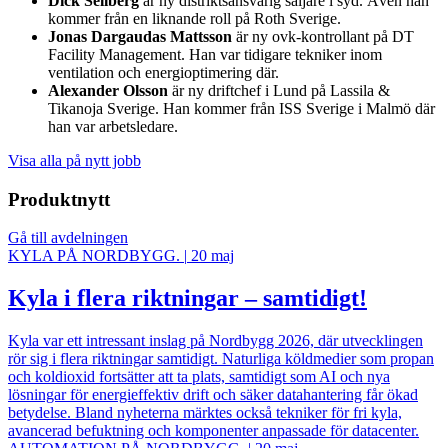
Dick Sellberg
är ny distriktsansvarig säljare i syd. Även han
kommer från en liknande roll på Roth Sverige.
Jonas Dargaudas Mattsson
är ny ovk-kontrollant på DT
Facility Management. Han var tidigare tekniker inom
ventilation och energioptimering där.
Alexander Olsson
är ny driftchef i Lund på Lassila &
Tikanoja Sverige. Han kommer från ISS Sverige i Malmö där
han var arbetsledare.
Visa alla på nytt jobb
Produktnytt
Gå till avdelningen
KYLA PÅ NORDBYGG.
|
20 maj
Kyla i flera riktningar – samtidigt!
Kyla var ett intressant inslag på Nordbygg 2026, där utvecklingen
rör sig i flera riktningar samtidigt. Naturliga köldmedier som propan
och koldioxid fortsätter att ta plats, samtidigt som AI och nya
lösningar för energieffektiv drift och säker datahantering får ökad
betydelse. Bland nyheterna märktes också tekniker för fri kyla,
avancerad befuktning och komponenter anpassade för datacenter.