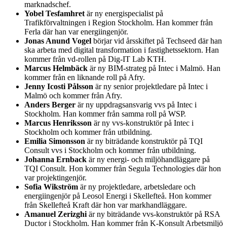
marknadschef.
Yobel Tesfamhret
är ny energispecialist på
Trafikförvaltningen i Region Stockholm. Han kommer från
Ferla där han var energiingenjör.
Jonas Anund Vogel
börjar vid årsskiftet på Techseed där han
ska arbeta med digital transformation i fastighetssektorn. Han
kommer från vd-rollen på Dig-IT Lab KTH.
Marcus Helmbäck
är ny BIM-strateg på Intec i Malmö. Han
kommer från en liknande roll på Afry.
Jenny Icosti Pålsson
är ny senior projektledare på Intec i
Malmö och kommer från Afry.
Anders Berger
är ny uppdragsansvarig vvs på Intec i
Stockholm. Han kommer från samma roll på WSP.
Marcus Henriksson
är ny vvs-konstruktör på Intec i
Stockholm och kommer från utbildning.
Emilia Simonsson
är ny biträdande konstruktör på TQI
Consult vvs i Stockholm och kommer från utbildning.
Johanna Ernback
är ny energi- och miljöhandläggare på
TQI Consult. Hon kommer från Segula Technologies där hon
var projektingenjör.
Sofia Wikström
är ny projektledare, arbetsledare och
energiingenjör på Leosol Energi i Skellefteå. Hon kommer
från Skellefteå Kraft där hon var markhandläggare.
Amanuel Zerizghi
är ny biträdande vvs-konstruktör på RSA
Ductor i Stockholm. Han kommer från K-Konsult Arbetsmiljö