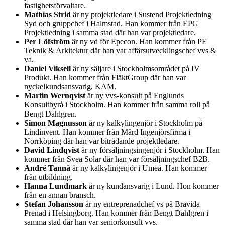
fastighetsförvaltare.
Mathias Strid
är ny projektledare i Sustend Projektledning
Syd och gruppchef i Halmstad. Han kommer från EPG
Projektledning i samma stad där han var projektledare.
Per Löfström
är ny vd för Epecon. Han kommer från PE
Teknik & Arkitektur där han var affärsutvecklingschef vvs &
va.
Daniel Viksell
är ny säljare i Stockholmsområdet på IV
Produkt. Han kommer från FläktGroup där han var
nyckelkundsansvarig, KAM.
Martin Wernqvist
är ny vvs-konsult på Englunds
Konsultbyrå i Stockholm. Han kommer från samma roll på
Bengt Dahlgren.
Simon Magnusson
är ny kalkylingenjör i Stockholm på
Lindinvent. Han kommer från Mård Ingenjörsfirma i
Norrköping där han var biträdande projektledare.
David Lindqvist
är ny försäljningsingenjör i Stockholm. Han
kommer från Svea Solar där han var försäljningschef B2B.
André Tannå
är ny kalkylingenjör i Umeå. Han kommer
från utbildning.
Hanna Lundmark
är ny kundansvarig i Lund. Hon kommer
från en annan bransch.
Stefan Johansson
är ny entreprenadchef vs på Bravida
Prenad i Helsingborg. Han kommer från Bengt Dahlgren i
samma stad där han var seniorkonsult vvs.