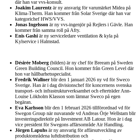
där han var vvs-konsult.
Joakim Laurentz
är ny ansvarig för varumärket Midea på
Klima-Therm. Han kommer från Solar Sverige där han var
kategorichef HWS/VVS.
Jonas Ingelsson
är ny vvs-ingenjör på Rejlers i Gävle. Han
kommer från samma roll på Afry.
Enis Gashi
är ny serviceledare ventilation & kyla på
Kylservice i Halmstad.
Désirée Moberg
(bilden) är ny chef för Breeam på Sweden
Green Building Council. Hon kommer från Green Level där
hon var hållbarhetsspecialist.
Fredrik Wallner
blir den 1 januari 2026 ny vd för Sweco
Sverige. Han är i dag divisionschef för koncernens svenska
transport- och infrastrukturverksamhet och efterträder Ann-
Louise Lökholm Klasson som lämnar Sweco på egen
begäran.
Eva Karlsson
blir den 1 februari 2026 tillförordnad vd för
Swegon Group när nuvarande vd Andreas Örje Wellstam blir
investeringsdirektör på Investment AB Latour. Hon är i dag
vice president för Swegons affärsområde Air Handling.
Jörgen Lapuhs
är ny ansvarig för affärsutveckling av
produktområdena luftdistribution och