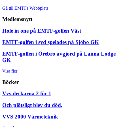
Gå till EMTFs Webbplats
Medlemsnytt
Hole in one på EMTF-golfen Väst
EMTF-golfen i syd spelades på Sjöbo GK
EMTF-golfen i Örebro avgjord på Lanna Lodge
GK
Visa fler
Böcker
Vvs-deckarna 2 för 1
Och plötsligt blev du död.
VVS 2000 Värmeteknik