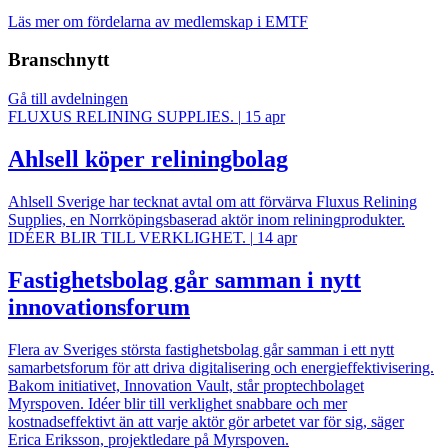
Läs mer om fördelarna av medlemskap i EMTF
Branschnytt
Gå till avdelningen
FLUXUS RELINING SUPPLIES.
|
15 apr
Ahlsell köper reliningbolag
Ahlsell Sverige har tecknat avtal om att förvärva Fluxus Relining
Supplies, en Norrköpingsbaserad aktör inom reliningprodukter.
IDÉER BLIR TILL VERKLIGHET.
|
14 apr
Fastighetsbolag går samman i nytt
innovationsforum
Flera av Sveriges största fastighetsbolag går samman i ett nytt
samarbetsforum för att driva digitalisering och energieffektivisering.
Bakom initiativet, Innovation Vault, står proptechbolaget
Myrspoven. Idéer blir till verklighet snabbare och mer
kostnadseffektivt än att varje aktör gör arbetet var för sig, säger
Erica Eriksson, projektledare på Myrspoven.