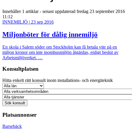
Innehåller
1 artiklar
- senast uppdaterad fredag 23 september 2016
11:12
INNEMILJÖ
|
23 sep 2016
Miljonböter för dålig innemiljö
En skola i Salem söder om Stockholm kan få betala vite på en
miljon kronor om inte inomhusmiljön åtgärdas, enligt beslut av
Arbetsmiljöverket. …
Konsultplatsen
Hitta enkelt rätt konsult inom installations- och energiteknik
Platsannonser
Barsebäck