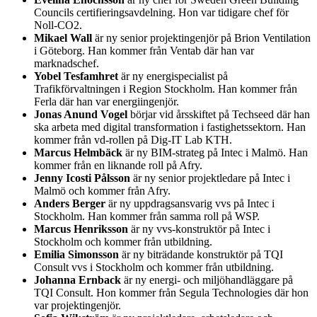
Councils certifieringsavdelning. Hon var tidigare chef för
Noll-CO2.
Mikael Wall
är ny senior projektingenjör på Brion Ventilation
i Göteborg. Han kommer från Ventab där han var
marknadschef.
Yobel Tesfamhret
är ny energispecialist på
Trafikförvaltningen i Region Stockholm. Han kommer från
Ferla där han var energiingenjör.
Jonas Anund Vogel
börjar vid årsskiftet på Techseed där han
ska arbeta med digital transformation i fastighetssektorn. Han
kommer från vd-rollen på Dig-IT Lab KTH.
Marcus Helmbäck
är ny BIM-strateg på Intec i Malmö. Han
kommer från en liknande roll på Afry.
Jenny Icosti Pålsson
är ny senior projektledare på Intec i
Malmö och kommer från Afry.
Anders Berger
är ny uppdragsansvarig vvs på Intec i
Stockholm. Han kommer från samma roll på WSP.
Marcus Henriksson
är ny vvs-konstruktör på Intec i
Stockholm och kommer från utbildning.
Emilia Simonsson
är ny biträdande konstruktör på TQI
Consult vvs i Stockholm och kommer från utbildning.
Johanna Ernback
är ny energi- och miljöhandläggare på
TQI Consult. Hon kommer från Segula Technologies där hon
var projektingenjör.