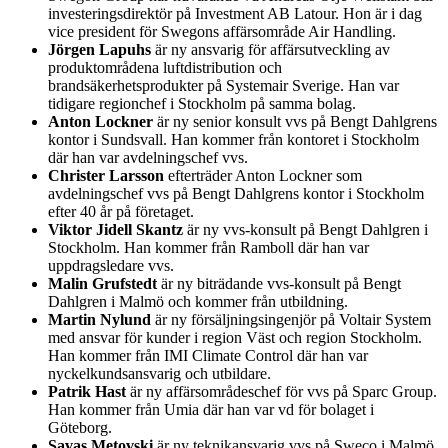
investeringsdirektör på Investment AB Latour. Hon är i dag
vice president för Swegons affärsområde Air Handling.
Jörgen Lapuhs
är ny ansvarig för affärsutveckling av
produktområdena luftdistribution och
brandsäkerhetsprodukter på Systemair Sverige. Han var
tidigare regionchef i Stockholm på samma bolag.
Anton Lockner
är ny senior konsult vvs på Bengt Dahlgrens
kontor i Sundsvall. Han kommer från kontoret i Stockholm
där han var avdelningschef vvs.
Christer Larsson
efterträder Anton Lockner som
avdelningschef vvs på Bengt Dahlgrens kontor i Stockholm
efter 40 år på företaget.
Viktor Jidell Skantz
är ny vvs-konsult på Bengt Dahlgren i
Stockholm. Han kommer från Ramboll där han var
uppdragsledare vvs.
Malin Grufstedt
är ny biträdande vvs-konsult på Bengt
Dahlgren i Malmö och kommer från utbildning.
Martin Nylund
är ny försäljningsingenjör på Voltair System
med ansvar för kunder i region Väst och region Stockholm.
Han kommer från IMI Climate Control där han var
nyckelkundsansvarig och utbildare.
Patrik Hast
är ny affärsområdeschef för vvs på Sparc Group.
Han kommer från Umia där han var vd för bolaget i
Göteborg.
Savas Metovski
är ny teknikansvarig vvs på Sweco i Malmö.