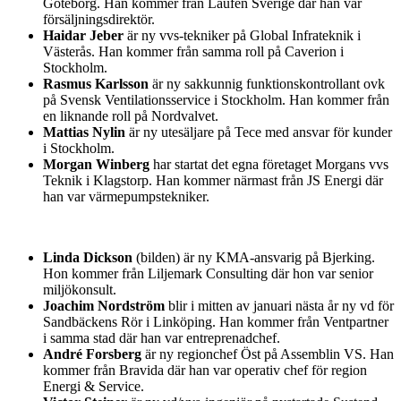
Göteborg. Han kommer från Laufen Sverige där han var
försäljningsdirektör.
Haidar Jeber
är ny vvs-tekniker på Global Infrateknik i
Västerås. Han kommer från samma roll på Caverion i
Stockholm.
Rasmus Karlsson
är ny sakkunnig funktionskontrollant ovk
på Svensk Ventilationsservice i Stockholm. Han kommer från
en liknande roll på Nordvalvet.
Mattias Nylin
är ny utesäljare på Tece med ansvar för kunder
i Stockholm.
Morgan Winberg
har startat det egna företaget Morgans vvs
Teknik i Klagstorp. Han kommer närmast från JS Energi där
han var värmepumpstekniker.
Linda Dickson
(bilden) är ny KMA-ansvarig på Bjerking.
Hon kommer från Liljemark Consulting där hon var senior
miljökonsult.
Joachim Nordström
blir i mitten av januari nästa år ny vd för
Sandbäckens Rör i Linköping. Han kommer från Ventpartner
i samma stad där han var entreprenadchef.
André Forsberg
är ny regionchef Öst på Assemblin VS. Han
kommer från Bravida där han var operativ chef för region
Energi & Service.