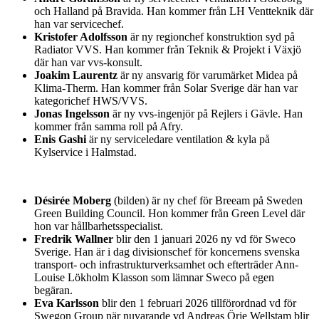
och Halland på Bravida. Han kommer från LH Ventteknik där
han var servicechef.
Kristofer Adolfsson
är ny regionchef konstruktion syd på
Radiator VVS. Han kommer från Teknik & Projekt i Växjö
där han var vvs-konsult.
Joakim Laurentz
är ny ansvarig för varumärket Midea på
Klima-Therm. Han kommer från Solar Sverige där han var
kategorichef HWS/VVS.
Jonas Ingelsson
är ny vvs-ingenjör på Rejlers i Gävle. Han
kommer från samma roll på Afry.
Enis Gashi
är ny serviceledare ventilation & kyla på
Kylservice i Halmstad.
Désirée Moberg
(bilden) är ny chef för Breeam på Sweden
Green Building Council. Hon kommer från Green Level där
hon var hållbarhetsspecialist.
Fredrik Wallner
blir den 1 januari 2026 ny vd för Sweco
Sverige. Han är i dag divisionschef för koncernens svenska
transport- och infrastrukturverksamhet och efterträder Ann-
Louise Lökholm Klasson som lämnar Sweco på egen
begäran.
Eva Karlsson
blir den 1 februari 2026 tillförordnad vd för
Swegon Group när nuvarande vd Andreas Örje Wellstam blir