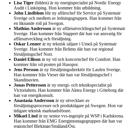
Lisa Tiger
(bilden) är ny energispecialist på Nordic Energy
Audit i Linköping. Hon kommer från utbildning.
John Lindblom
blir ny affärschef för Service på Systemair
Sverige och medlem av ledningsgruppen. Han kommer från
en liknande roll på Swegon.
Mathias Andersson
är ny affärsutvecklingschef på Systemair
Sverige. Han kommer från Stappert där han var ansvarig för
affärsutveckling och försäljning.
Oskar Lenner
är ny teknisk säljare i Umeå på Systemair
Sverige. Han kommer från Belimo där han var regional
försäljningschef Norr.
Daniel Ellison
är ny vd och koncernchef för Comfort. Han
kommer från vd-posten på Hasopor.
Jens Persson
är ny försäljningsdirektör för Laufen Sverige.
Han kommer från Vieser där han var försäljningschef i
Skandinavien.
Jonas Pettersson
är ny energi- och teknikspecialist på
Victoriahem. Han kommer från Aktea Energy i Göteborg där
han var energikonsult.
Anastasia Andersson
är ny utvecklare av
försäljningsprocesser och produktägare på Swegon. Hon var
tidigare teknisk marknadsförare.
Mikael Lind
är ny senior vvs-ingenjör på WSP i Karlskrona.
Han kommer från EMG Energimontagegruppen där han var
regionchef Blekinge/Småland/Öst.