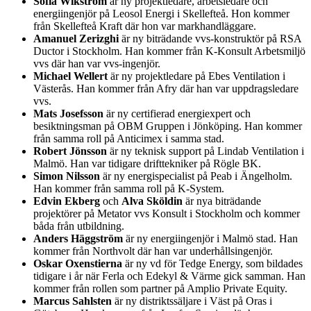
Sofia Wikström
är ny projektledare, arbetsledare och
energiingenjör på Leosol Energi i Skellefteå. Hon kommer
från Skellefteå Kraft där hon var markhandläggare.
Amanuel Zerizghi
är ny biträdande vvs-konstruktör på RSA
Ductor i Stockholm. Han kommer från K-Konsult Arbetsmiljö
vvs där han var vvs-ingenjör.
Michael Wellert
är ny projektledare på Ebes Ventilation i
Västerås. Han kommer från Afry där han var uppdragsledare
vvs.
Mats Josefsson
är ny certifierad energiexpert och
besiktningsman på OBM Gruppen i Jönköping. Han kommer
från samma roll på Anticimex i samma stad.
Robert Jönsson
är ny teknisk support på Lindab Ventilation i
Malmö. Han var tidigare drifttekniker på Rögle BK.
Simon Nilsson
är ny energispecialist på Peab i Ängelholm.
Han kommer från samma roll på K-System.
Edvin Ekberg
och
Alva Sköldin
är nya biträdande
projektörer på Metator vvs Konsult i Stockholm och kommer
båda från utbildning.
Anders Häggström
är ny energiingenjör i Malmö stad. Han
kommer från Northvolt där han var underhållsingenjör.
Oskar Oxenstierna
är ny vd för Tedge Energy, som bildades
tidigare i år när Ferla och Edekyl & Värme gick samman. Han
kommer från rollen som partner på Amplio Private Equity.
Marcus Sahlsten
är ny distriktssäljare i Väst på Oras i