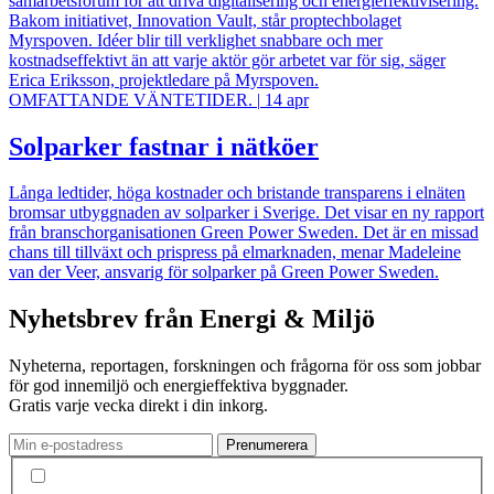
samarbetsforum för att driva digitalisering och energieffektivisering.
Bakom initiativet, Innovation Vault, står proptechbolaget
Myrspoven. Idéer blir till verklighet snabbare och mer
kostnadseffektivt än att varje aktör gör arbetet var för sig, säger
Erica Eriksson, projektledare på Myrspoven.
OMFATTANDE VÄNTETIDER.
|
14 apr
Solparker fastnar i nätköer
Långa ledtider, höga kostnader och bristande transparens i elnäten
bromsar utbyggnaden av solparker i Sverige. Det visar en ny rapport
från branschorganisationen Green Power Sweden. Det är en missad
chans till tillväxt och prispress på elmarknaden, menar Madeleine
van der Veer, ansvarig för solparker på Green Power Sweden.
Nyhetsbrev från Energi & Miljö
Nyheterna, reportagen, forskningen och frågorna för oss som jobbar
för god innemiljö och energieffektiva byggnader.
Gratis varje vecka direkt i din inkorg.