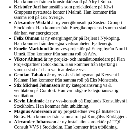
Han kommer från en konstruktörsroll på Afry i Solna.
Kristofer Jarl
har anställts som projektledare på Kiwi
Gruppens nystartade kontor i Malmö. Han kommer från
samma roll på GK Sverige.
Alexander Widahl
är ny energikonsult på Sustera Group i
Stockholm. Han kommer från Energikompetens i samma stad
där han var energiexpert.
Felix Öhman
är ny energiingenjör på Rejlers i Nyköping.
Han kommer från den egna verksamheten Fjällenergi.
Emelie Marklund
är ny vvs-projektör på Energibyrån Nord i
Umeå. Hon kommer från samma roll på Afry.
Viktor Ahlund
är ny projekt- och installationsledare på Plan
Projektpartner i Stockholm. Han kommer från Bjerking i
samma stad där han var teamledare vvs.
Gentian Tabaku
är ny ovk-besiktningsman på Keyvent i
Kalmar. Han kommer från samma roll på Eks Mönsterås.
Stix Michael Johansson
är ny kategoriansvarig vs &
ventilation på Comfort. Han var tidigare kategoriansvarig
ventilation.
Kevin Lindmäe
är ny vvs-konsult på Englunds Konsultbyrå i
Stockholm. Han kommer från utbildning.
Magnus Andersson
är ny projektledare vvs på Instatech i
Borås. Han kommer från samma roll på Kungälvs Rörläggeri.
Alexander Johansson
är ny installationsprojektör på TQI
Consult VVS i Stockholm. Han kommer från utbildning.