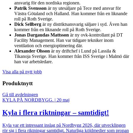
ansvarig för den nordiska regionen.
Patrik Svensson
är ny utesäljare på Tece med ansvar för
Västra Götaland och Halland. Han kommer från en liknande
roll på Roth Sverige.
Dick Sellberg
är ny distriktsansvarig säljare i syd. Även han
kommer från en liknande roll på Roth Sverige.
Jonas Dargaudas Mattsson
är ny ovk-kontrollant på DT
Facility Management. Han var tidigare tekniker inom
ventilation och energioptimering där.
Alexander Olsson
är ny driftchef i Lund på Lassila &
Tikanoja Sverige. Han kommer från ISS Sverige i Malmö där
han var arbetsledare.
Visa alla på nytt jobb
Produktnytt
Gå till avdelningen
KYLA PÅ NORDBYGG.
|
20 maj
Kyla i flera riktningar – samtidigt!
Kyla var ett intressant inslag på Nordbygg 2026, där utvecklingen
rör sig i flera riktningar samtidigt. Naturliga köldmedier som propan