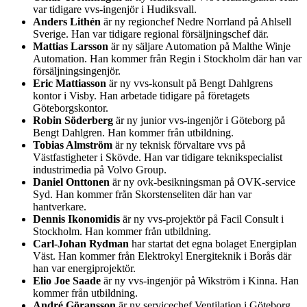
var tidigare vvs-ingenjör i Hudiksvall.
Anders Lithén
är ny regionchef Nedre Norrland på Ahlsell
Sverige. Han var tidigare regional försäljningschef där.
Mattias Larsson
är ny säljare Automation på Malthe Winje
Automation. Han kommer från Regin i Stockholm där han var
försäljningsingenjör.
Eric Mattiasson
är ny vvs-konsult på Bengt Dahlgrens
kontor i Visby. Han arbetade tidigare på företagets
Göteborgskontor.
Robin Söderberg
är ny junior vvs-ingenjör i Göteborg på
Bengt Dahlgren. Han kommer från utbildning.
Tobias Almström
är ny teknisk förvaltare vvs på
Västfastigheter i Skövde. Han var tidigare teknikspecialist
industrimedia på Volvo Group.
Daniel Onttonen
är ny ovk-besikningsman på OVK-service
Syd. Han kommer från Skorstenseliten där han var
hantverkare.
Dennis Ikonomidis
är ny vvs-projektör på Facil Consult i
Stockholm. Han kommer från utbildning.
Carl-Johan Rydman
har startat det egna bolaget Energiplan
Väst. Han kommer från Elektrokyl Energiteknik i Borås där
han var energiprojektör.
Elio Joe Saade
är ny vvs-ingenjör på Wikström i Kinna. Han
kommer från utbildning.
André Göransson
är ny servicechef Ventilation i Göteborg