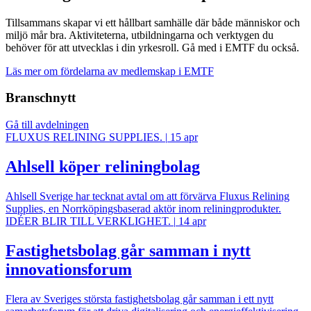
Tillsammans skapar vi ett hållbart samhälle där både människor och
miljö mår bra. Aktiviteterna, utbildningarna och verktygen du
behöver för att utvecklas i din yrkesroll. Gå med i EMTF du också.
Läs mer om fördelarna av medlemskap i EMTF
Branschnytt
Gå till avdelningen
FLUXUS RELINING SUPPLIES.
|
15 apr
Ahlsell köper reliningbolag
Ahlsell Sverige har tecknat avtal om att förvärva Fluxus Relining
Supplies, en Norrköpingsbaserad aktör inom reliningprodukter.
IDÉER BLIR TILL VERKLIGHET.
|
14 apr
Fastighetsbolag går samman i nytt
innovationsforum
Flera av Sveriges största fastighetsbolag går samman i ett nytt