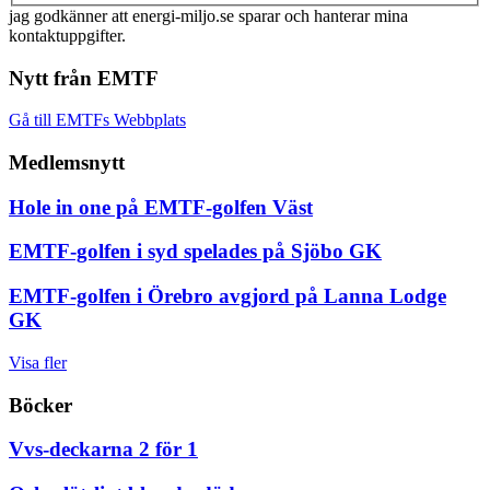
jag godkänner att energi-miljo.se sparar och hanterar mina
kontaktuppgifter.
Nytt från EMTF
Gå till EMTFs Webbplats
Medlemsnytt
Hole in one på EMTF-golfen Väst
EMTF-golfen i syd spelades på Sjöbo GK
EMTF-golfen i Örebro avgjord på Lanna Lodge
GK
Visa fler
Böcker
Vvs-deckarna 2 för 1