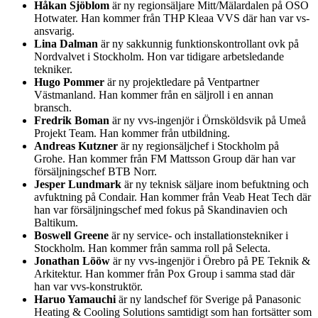
Håkan Sjöblom
är ny regionsäljare Mitt/Mälardalen på OSO
Hotwater. Han kommer från THP Kleaa VVS där han var vs-
ansvarig.
Lina Dalman
är ny sakkunnig funktionskontrollant ovk på
Nordvalvet i Stockholm. Hon var tidigare arbetsledande
tekniker.
Hugo Pommer
är ny projektledare på Ventpartner
Västmanland. Han kommer från en säljroll i en annan
bransch.
Fredrik Boman
är ny vvs-ingenjör i Örnsköldsvik på Umeå
Projekt Team. Han kommer från utbildning.
Andreas Kutzner
är ny regionsäljchef i Stockholm på
Grohe. Han kommer från FM Mattsson Group där han var
försäljningschef BTB Norr.
Jesper Lundmark
är ny teknisk säljare inom befuktning och
avfuktning på Condair. Han kommer från Veab Heat Tech där
han var försäljningschef med fokus på Skandinavien och
Baltikum.
Boswell Greene
är ny service- och installationstekniker i
Stockholm. Han kommer från samma roll på Selecta.
Jonathan Lööw
är ny vvs-ingenjör i Örebro på PE Teknik &
Arkitektur. Han kommer från Pox Group i samma stad där
han var vvs-konstruktör.
Haruo Yamauchi
är ny landschef för Sverige på Panasonic
Heating & Cooling Solutions samtidigt som han fortsätter som