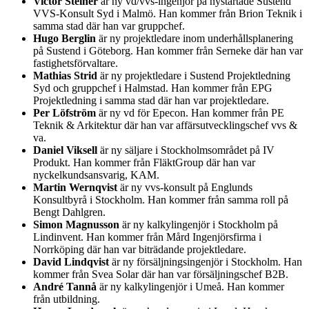
Victor Steiner
är ny vd/vvs-ingenjör på nystartade Sustend
VVS-Konsult Syd i Malmö. Han kommer från Brion Teknik i
samma stad där han var gruppchef.
Hugo Berglin
är ny projektledare inom underhållsplanering
på Sustend i Göteborg. Han kommer från Serneke där han var
fastighetsförvaltare.
Mathias Strid
är ny projektledare i Sustend Projektledning
Syd och gruppchef i Halmstad. Han kommer från EPG
Projektledning i samma stad där han var projektledare.
Per Löfström
är ny vd för Epecon. Han kommer från PE
Teknik & Arkitektur där han var affärsutvecklingschef vvs &
va.
Daniel Viksell
är ny säljare i Stockholmsområdet på IV
Produkt. Han kommer från FläktGroup där han var
nyckelkundsansvarig, KAM.
Martin Wernqvist
är ny vvs-konsult på Englunds
Konsultbyrå i Stockholm. Han kommer från samma roll på
Bengt Dahlgren.
Simon Magnusson
är ny kalkylingenjör i Stockholm på
Lindinvent. Han kommer från Mård Ingenjörsfirma i
Norrköping där han var biträdande projektledare.
David Lindqvist
är ny försäljningsingenjör i Stockholm. Han
kommer från Svea Solar där han var försäljningschef B2B.
André Tannå
är ny kalkylingenjör i Umeå. Han kommer
från utbildning.