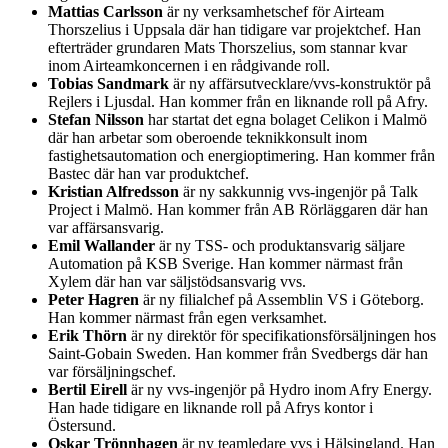
Mattias Carlsson
är ny verksamhetschef för Airteam
Thorszelius i Uppsala där han tidigare var projektchef. Han
efterträder grundaren Mats Thorszelius, som stannar kvar
inom Airteamkoncernen i en rådgivande roll.
Tobias Sandmark
är ny affärsutvecklare/vvs-konstruktör på
Rejlers i Ljusdal. Han kommer från en liknande roll på Afry.
Stefan Nilsson
har startat det egna bolaget Celikon i Malmö
där han arbetar som oberoende teknikkonsult inom
fastighetsautomation och energioptimering. Han kommer från
Bastec där han var produktchef.
Kristian Alfredsson
är ny sakkunnig vvs-ingenjör på Talk
Project i Malmö. Han kommer från AB Rörläggaren där han
var affärsansvarig.
Emil Wallander
är ny TSS- och produktansvarig säljare
Automation på KSB Sverige. Han kommer närmast från
Xylem där han var säljstödsansvarig vvs.
Peter Hagren
är ny filialchef på Assemblin VS i Göteborg.
Han kommer närmast från egen verksamhet.
Erik Thörn
är ny direktör för specifikationsförsäljningen hos
Saint-Gobain Sweden. Han kommer från Svedbergs där han
var försäljningschef.
Bertil Eirell
är ny vvs-ingenjör på Hydro inom Afry Energy.
Han hade tidigare en liknande roll på Afrys kontor i
Östersund.
Oskar Trönnhagen
är ny teamledare vvs i Hälsingland. Han