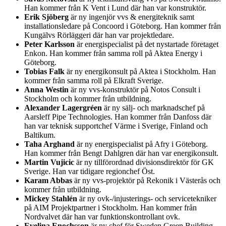
Han kommer från K Vent i Lund där han var konstruktör.
Erik Sjöberg
är ny ingenjör vvs & energiteknik samt
installationsledare på Concoord i Göteborg. Han kommer från
Kungälvs Rörläggeri där han var projektledare.
Peter Karlsson
är energispecialist på det nystartade företaget
Enkon. Han kommer från samma roll på Aktea Energy i
Göteborg.
Tobias Falk
är ny energikonsult på Aktea i Stockholm. Han
kommer från samma roll på Elkraft Sverige.
Anna Westin
är ny vvs-konstruktör på Notos Consult i
Stockholm och kommer från utbildning.
Alexander Lagergréen
är ny sälj- och marknadschef på
Aarsleff Pipe Technologies. Han kommer från Danfoss där
han var teknisk supportchef Värme i Sverige, Finland och
Baltikum.
Taha Arghand
är ny energispecialist på Afry i Göteborg.
Han kommer från Bengt Dahlgren där han var energikonsult.
Martin Vujicic
är ny tillförordnad divisionsdirektör för GK
Sverige. Han var tidigare regionchef Öst.
Karam Abbas
är ny vvs-projektör på Rekonik i Västerås och
kommer från utbildning.
Mickey Stahlén
är ny ovk-/injusterings- och servicetekniker
på AIM Projektpartner i Stockholm. Han kommer från
Nordvalvet där han var funktionskontrollant ovk.
Evelina Enochsson
är ny chef för Sweden Green Building