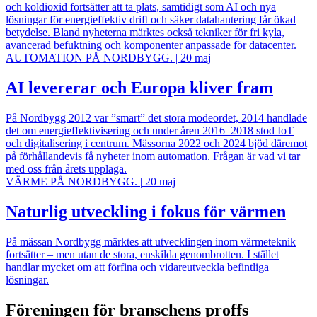
och koldioxid fortsätter att ta plats, samtidigt som AI och nya
lösningar för energieffektiv drift och säker datahantering får ökad
betydelse. Bland nyheterna märktes också tekniker för fri kyla,
avancerad befuktning och komponenter anpassade för datacenter.
AUTOMATION PÅ NORDBYGG.
|
20 maj
AI levererar och Europa kliver fram
På Nordbygg 2012 var ”smart” det stora modeordet, 2014 handlade
det om energieffektivisering och under åren 2016–2018 stod IoT
och digitalisering i centrum. Mässorna 2022 och 2024 bjöd däremot
på förhållandevis få nyheter inom automation. Frågan är vad vi tar
med oss från årets upplaga.
VÄRME PÅ NORDBYGG.
|
20 maj
Naturlig utveckling i fokus för värmen
På mässan Nordbygg märktes att utvecklingen inom värmeteknik
fortsätter – men utan de stora, enskilda genombrotten. I stället
handlar mycket om att förfina och vidareutveckla befintliga
lösningar.
Föreningen för branschens proffs