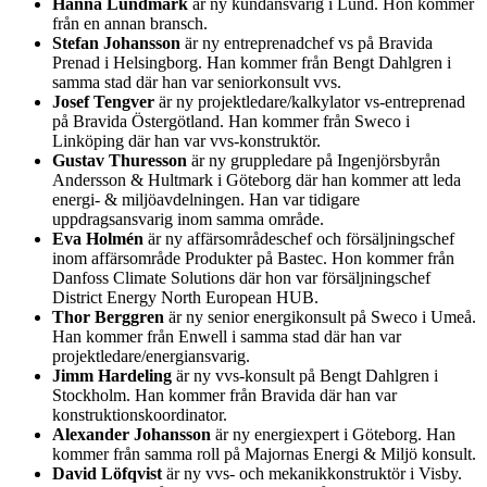
Hanna Lundmark
är ny kundansvarig i Lund. Hon kommer
från en annan bransch.
Stefan Johansson
är ny entreprenadchef vs på Bravida
Prenad i Helsingborg. Han kommer från Bengt Dahlgren i
samma stad där han var seniorkonsult vvs.
Josef Tengver
är ny projektledare/kalkylator vs-entreprenad
på Bravida Östergötland. Han kommer från Sweco i
Linköping där han var vvs-konstruktör.
Gustav Thuresson
är ny gruppledare på Ingenjörsbyrån
Andersson & Hultmark i Göteborg där han kommer att leda
energi- & miljöavdelningen. Han var tidigare
uppdragsansvarig inom samma område.
Eva Holmén
är ny affärsområdeschef och försäljningschef
inom affärsområde Produkter på Bastec. Hon kommer från
Danfoss Climate Solutions där hon var försäljningschef
District Energy North European HUB.
Thor Berggren
är ny senior energikonsult på Sweco i Umeå.
Han kommer från Enwell i samma stad där han var
projektledare/energiansvarig.
Jimm Hardeling
är ny vvs-konsult på Bengt Dahlgren i
Stockholm. Han kommer från Bravida där han var
konstruktionskoordinator.
Alexander Johansson
är ny energiexpert i Göteborg. Han
kommer från samma roll på Majornas Energi & Miljö konsult.
David Löfqvist
är ny vvs- och mekanikkonstruktör i Visby.