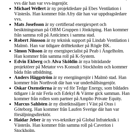
vvs där han var vvs-ingenjör.
Michael Wellert
är ny projektledare på Ebes Ventilation i
Västerås. Han kommer från Afry där han var uppdragsledare
vvs.
Mats Josefsson
är ny certifierad energiexpert och
besiktningsman på OBM Gruppen i Jönköping. Han kommer
från samma roll på Anticimex i samma stad.
Robert Jönsson
är ny teknisk support på Lindab Ventilation i
Malmö. Han var tidigare drifttekniker på Rögle BK.
Simon Nilsson
är ny energispecialist på Peab i Ängelholm.
Han kommer från samma roll på K-System.
Edvin Ekberg
och
Alva Sköldin
är nya biträdande
projektörer på Metator vvs Konsult i Stockholm och kommer
båda från utbildning.
Anders Häggström
är ny energiingenjör i Malmö stad. Han
kommer från Northvolt där han var underhållsingenjör.
Oskar Oxenstierna
är ny vd för Tedge Energy, som bildades
tidigare i år när Ferla och Edekyl & Värme gick samman. Han
kommer från rollen som partner på Amplio Private Equity.
Marcus Sahlsten
är ny distriktssäljare i Väst på Oras i
Göteborg. Han kommer från Laufen Sverige där han var
försäljningsdirektör.
Haidar Jeber
är ny vvs-tekniker på Global Infrateknik i
Västerås. Han kommer från samma roll på Caverion i
Stockholm.