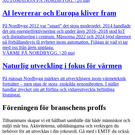
AUTOMATION PÅ NORDBYGG.
|
20 maj
AI levererar och Europa kliver fram
På Nordbygg 2012 var ”smart” det stora modeordet, 2014 handlade
det om energieffektivisering och under åren 2016–2018 stod IoT
och digitalisering i centrum. Mässorna 2022 och 2024 bjöd däremot
på förhållandevis få nyheter inom automation. Frågan är vad vi tar
med oss från årets upplaga.
VÄRME PÅ NORDBYGG.
|
20 maj
Naturlig utveckling i fokus för värmen
På mässan Nordbygg märktes att utvecklingen inom värmeteknik
fortsätter – men utan de stora, enskilda genombrotten. I stället
handlar mycket om att förfina och vidareutveckla befintliga
lösningar.
Föreningen för branschens proffs
Tillsammans skapar vi ett hållbart samhälle där både människor och
miljö mår bra. Aktiviteterna, utbildningarna och verktygen du
behöver för att utvecklas i din yrkesroll. Gå med i EMTF du också.