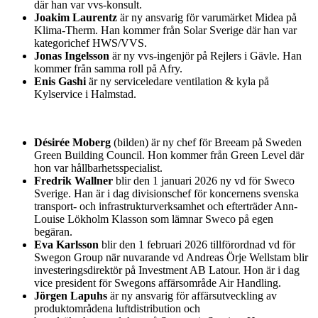
där han var vvs-konsult.
Joakim Laurentz
är ny ansvarig för varumärket Midea på
Klima-Therm. Han kommer från Solar Sverige där han var
kategorichef HWS/VVS.
Jonas Ingelsson
är ny vvs-ingenjör på Rejlers i Gävle. Han
kommer från samma roll på Afry.
Enis Gashi
är ny serviceledare ventilation & kyla på
Kylservice i Halmstad.
Désirée Moberg
(bilden) är ny chef för Breeam på Sweden
Green Building Council. Hon kommer från Green Level där
hon var hållbarhetsspecialist.
Fredrik Wallner
blir den 1 januari 2026 ny vd för Sweco
Sverige. Han är i dag divisionschef för koncernens svenska
transport- och infrastrukturverksamhet och efterträder Ann-
Louise Lökholm Klasson som lämnar Sweco på egen
begäran.
Eva Karlsson
blir den 1 februari 2026 tillförordnad vd för
Swegon Group när nuvarande vd Andreas Örje Wellstam blir
investeringsdirektör på Investment AB Latour. Hon är i dag
vice president för Swegons affärsområde Air Handling.
Jörgen Lapuhs
är ny ansvarig för affärsutveckling av
produktområdena luftdistribution och