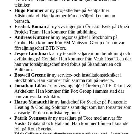
tekniker.
Hugo Pommer
är ny projektledare på Ventpartner
Västmanland. Han kommer från en säljroll i en annan
bransch.
Fredrik Boman
är ny vvs-ingenjör i Örnsköldsvik på Umeå
Projekt Team. Han kommer från utbildning.
Andreas Kutzner
är ny regionsäljchef i Stockholm på
Grohe. Han kommer från FM Mattsson Group där han var
försäljningschef BTB Norr.
Jesper Lundmark
är ny teknisk säljare inom befuktning och
avfuktning på Condair. Han kommer från Veab Heat Tech där
han var försäljningschef med fokus på Skandinavien och
Baltikum.
Boswell Greene
är ny service- och installationstekniker i
Stockholm. Han kommer från samma roll på Selecta.
Jonathan Lööw
är ny vvs-ingenjör i Örebro på PE Teknik &
Arkitektur. Han kommer från Pox Group i samma stad där
han var vvs-konstruktör.
Haruo Yamauchi
är ny landschef för Sverige på Panasonic
Heating & Cooling Solutions samtidigt som han fortsätter som
ansvarig för den nordiska regionen.
Patrik Svensson
är ny utesäljare på Tece med ansvar för
Västra Götaland och Halland. Han kommer från en liknande
roll på Roth Sverige.