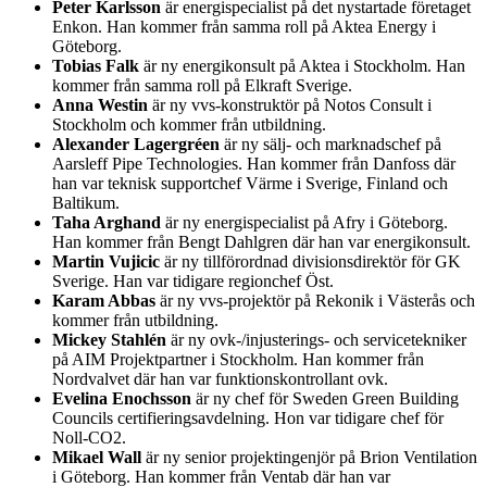
Peter Karlsson
är energispecialist på det nystartade företaget
Enkon. Han kommer från samma roll på Aktea Energy i
Göteborg.
Tobias Falk
är ny energikonsult på Aktea i Stockholm. Han
kommer från samma roll på Elkraft Sverige.
Anna Westin
är ny vvs-konstruktör på Notos Consult i
Stockholm och kommer från utbildning.
Alexander Lagergréen
är ny sälj- och marknadschef på
Aarsleff Pipe Technologies. Han kommer från Danfoss där
han var teknisk supportchef Värme i Sverige, Finland och
Baltikum.
Taha Arghand
är ny energispecialist på Afry i Göteborg.
Han kommer från Bengt Dahlgren där han var energikonsult.
Martin Vujicic
är ny tillförordnad divisionsdirektör för GK
Sverige. Han var tidigare regionchef Öst.
Karam Abbas
är ny vvs-projektör på Rekonik i Västerås och
kommer från utbildning.
Mickey Stahlén
är ny ovk-/injusterings- och servicetekniker
på AIM Projektpartner i Stockholm. Han kommer från
Nordvalvet där han var funktionskontrollant ovk.
Evelina Enochsson
är ny chef för Sweden Green Building
Councils certifieringsavdelning. Hon var tidigare chef för
Noll-CO2.
Mikael Wall
är ny senior projektingenjör på Brion Ventilation
i Göteborg. Han kommer från Ventab där han var