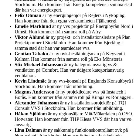
Stockholm. Han kommer från Energikompetens i samma stad
där han var energiexpert.
Felix Öhman
är ny energiingenjör på Rejlers i Nyköping.
Han kommer från den egna verksamheten Fjällenergi.
Emelie Marklund
är ny vvs-projektör på Energibyrån Nord i
Umeå. Hon kommer från samma roll på Afry.
Viktor Ahlund
är ny projekt- och installationsledare på Plan
Projektpartner i Stockholm. Han kommer från Bjerking i
samma stad där han var teamledare vvs.
Gentian Tabaku
är ny ovk-besiktningsman på Keyvent i
Kalmar. Han kommer från samma roll på Eks Mönsterås.
Stix Michael Johansson
är ny kategoriansvarig vs &
ventilation på Comfort. Han var tidigare kategoriansvarig
ventilation.
Kevin Lindmäe
är ny vvs-konsult på Englunds Konsultbyrå i
Stockholm. Han kommer från utbildning.
Magnus Andersson
är ny projektledare vvs på Instatech i
Borås. Han kommer från samma roll på Kungälvs Rörläggeri.
Alexander Johansson
är ny installationsprojektör på TQI
Consult VVS i Stockholm. Han kommer från utbildning.
Håkan Sjöblom
är ny regionsäljare Mitt/Mälardalen på OSO
Hotwater. Han kommer från THP Kleaa VVS där han var vs-
ansvarig.
Lina Dalman
är ny sakkunnig funktionskontrollant ovk på
Nordvalvet i Stockholm. Hon var tidigare arbetsledande