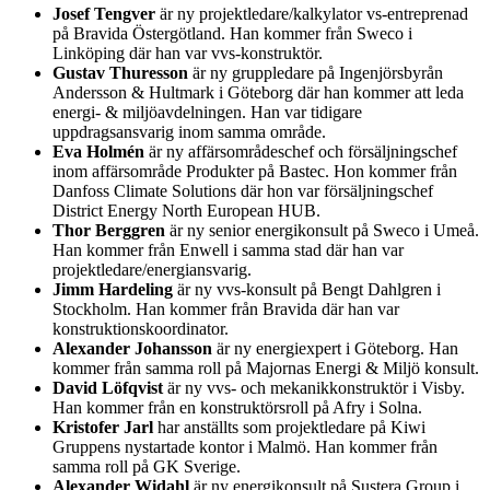
Josef Tengver
är ny projektledare/kalkylator vs-entreprenad
på Bravida Östergötland. Han kommer från Sweco i
Linköping där han var vvs-konstruktör.
Gustav Thuresson
är ny gruppledare på Ingenjörsbyrån
Andersson & Hultmark i Göteborg där han kommer att leda
energi- & miljöavdelningen. Han var tidigare
uppdragsansvarig inom samma område.
Eva Holmén
är ny affärsområdeschef och försäljningschef
inom affärsområde Produkter på Bastec. Hon kommer från
Danfoss Climate Solutions där hon var försäljningschef
District Energy North European HUB.
Thor Berggren
är ny senior energikonsult på Sweco i Umeå.
Han kommer från Enwell i samma stad där han var
projektledare/energiansvarig.
Jimm Hardeling
är ny vvs-konsult på Bengt Dahlgren i
Stockholm. Han kommer från Bravida där han var
konstruktionskoordinator.
Alexander Johansson
är ny energiexpert i Göteborg. Han
kommer från samma roll på Majornas Energi & Miljö konsult.
David Löfqvist
är ny vvs- och mekanikkonstruktör i Visby.
Han kommer från en konstruktörsroll på Afry i Solna.
Kristofer Jarl
har anställts som projektledare på Kiwi
Gruppens nystartade kontor i Malmö. Han kommer från
samma roll på GK Sverige.
Alexander Widahl
är ny energikonsult på Sustera Group i