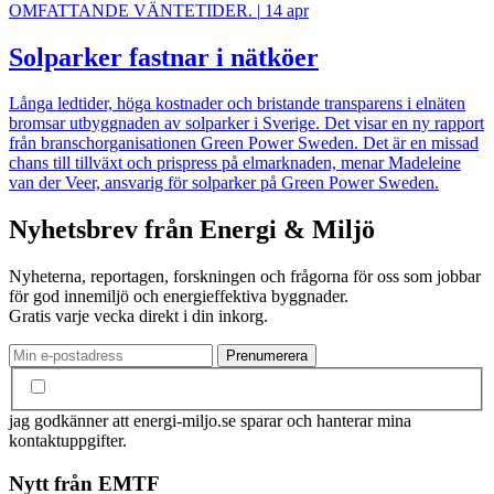
OMFATTANDE VÄNTETIDER.
|
14 apr
Solparker fastnar i nätköer
Långa ledtider, höga kostnader och bristande transparens i elnäten
bromsar utbyggnaden av solparker i Sverige. Det visar en ny rapport
från branschorganisationen Green Power Sweden. Det är en missad
chans till tillväxt och prispress på elmarknaden, menar Madeleine
van der Veer, ansvarig för solparker på Green Power Sweden.
Nyhetsbrev från Energi & Miljö
Nyheterna, reportagen, forskningen och frågorna för oss som jobbar
för god innemiljö och energieffektiva byggnader.
Gratis varje vecka direkt i din inkorg.
jag godkänner att energi-miljo.se sparar och hanterar mina
kontaktuppgifter.
Nytt från EMTF