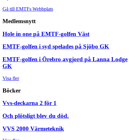
Gå till EMTFs Webbplats
Medlemsnytt
Hole in one på EMTF-golfen Väst
EMTF-golfen i syd spelades på Sjöbo GK
EMTF-golfen i Örebro avgjord på Lanna Lodge
GK
Visa fler
Böcker
Vvs-deckarna 2 för 1
Och plötsligt blev du död.
VVS 2000 Värmeteknik