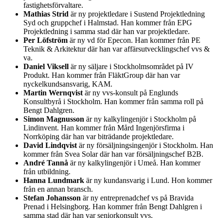
fastighetsförvaltare.
Mathias Strid
är ny projektledare i Sustend Projektledning
Syd och gruppchef i Halmstad. Han kommer från EPG
Projektledning i samma stad där han var projektledare.
Per Löfström
är ny vd för Epecon. Han kommer från PE
Teknik & Arkitektur där han var affärsutvecklingschef vvs &
va.
Daniel Viksell
är ny säljare i Stockholmsområdet på IV
Produkt. Han kommer från FläktGroup där han var
nyckelkundsansvarig, KAM.
Martin Wernqvist
är ny vvs-konsult på Englunds
Konsultbyrå i Stockholm. Han kommer från samma roll på
Bengt Dahlgren.
Simon Magnusson
är ny kalkylingenjör i Stockholm på
Lindinvent. Han kommer från Mård Ingenjörsfirma i
Norrköping där han var biträdande projektledare.
David Lindqvist
är ny försäljningsingenjör i Stockholm. Han
kommer från Svea Solar där han var försäljningschef B2B.
André Tannå
är ny kalkylingenjör i Umeå. Han kommer
från utbildning.
Hanna Lundmark
är ny kundansvarig i Lund. Hon kommer
från en annan bransch.
Stefan Johansson
är ny entreprenadchef vs på Bravida
Prenad i Helsingborg. Han kommer från Bengt Dahlgren i
samma stad där han var seniorkonsult vvs.