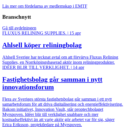
Läs mer om fördelarna av medlemskap i EMTF
Branschnytt
Gå till avdelningen
FLUXUS RELINING SUPPLIES.
|
15 apr
Ahlsell köper reliningbolag
Ahlsell Sverige har tecknat avtal om att förvärva Fluxus Relining
Supplies, en Norrköpingsbaserad aktör inom reliningprodukter.
IDÉER BLIR TILL VERKLIGHET.
|
14 apr
Fastighetsbolag går samman i nytt
innovationsforum
Flera av Sveriges största fastighetsbolag går samman i ett nytt
samarbetsforum för att driva digitalisering och energieffektivisering.
Bakom initiativet, Innovation Vault, står proptechbolaget
Myrspoven. Idéer blir till verklighet snabbare och mer
kostnadseffektivt än att varje aktör gör arbetet var för sig, säger
Erica Eriksson, projektledare på Myrspoven.