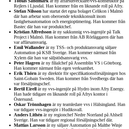
Tobias Sandmark
är ny affärsutvecklare/vvs-konstruktör på
Rejlers i Ljusdal. Han kommer från en liknande roll på Afry.
Stefan Nilsson
har startat det egna bolaget Celikon i Malmö
där han arbetar som oberoende teknikkonsult inom
fastighetsautomation och energioptimering. Han kommer från
Bastec där han var produktchef.
Kristian Alfredsson
är ny sakkunnig vvs-ingenjör på Talk
Project i Malmö. Han kommer från AB Rörläggaren där han
var affärsansvarig.
Emil Wallander
är ny TSS- och produktansvarig säljare
Automation på KSB Sverige. Han kommer närmast från
Xylem där han var säljstödsansvarig vvs.
Peter Hagren
är ny filialchef på Assemblin VS i Göteborg.
Han kommer närmast från egen verksamhet.
Erik Thörn
är ny direktör för specifikationsförsäljningen hos
Saint-Gobain Sweden. Han kommer från Svedbergs där han
var försäljningschef.
Bertil Eirell
är ny vvs-ingenjör på Hydro inom Afry Energy.
Han hade tidigare en liknande roll på Afrys kontor i
Östersund.
Oskar Trönnhagen
är ny teamledare vvs i Hälsingland. Han
var tidigare vvs-ingenjör i Hudiksvall.
Anders Lithén
är ny regionchef Nedre Norrland på Ahlsell
Sverige. Han var tidigare regional försäljningschef där.
Mattias Larsson
är ny säljare Automation på Malthe Winje