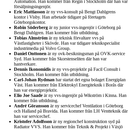
Automation. Han kommer från Regin i Stockholm där han var
försäljningsingenjör.
Eric Mattiasson
är ny vvs-konsult på Bengt Dahlgrens
kontor i Visby. Han arbetade tidigare på företagets
Göteborgskontor.
Robin Söderberg
är ny junior vvs-ingenjör i Göteborg på
Bengt Dahlgren. Han kommer från utbildning.
Tobias Almström
är ny teknisk förvaltare vvs på
Västfastigheter i Skövde. Han var tidigare teknikspecialist
industrimedia på Volvo Group.
Daniel Onttonen
är ny ovk-besikningsman på OVK-service
Syd. Han kommer från Skorstenseliten där han var
hantverkare.
Dennis Ikonomidis
är ny vvs-projektör på Facil Consult i
Stockholm. Han kommer från utbildning.
Carl-Johan Rydman
har startat det egna bolaget Energiplan
Väst. Han kommer från Elektrokyl Energiteknik i Borås där
han var energiprojektör.
Elio Joe Saade
är ny vvs-ingenjör på Wikström i Kinna. Han
kommer från utbildning.
André Göransson
är ny servicechef Ventilation i Göteborg
och Halland på Bravida. Han kommer från LH Ventteknik där
han var servicechef.
Kristofer Adolfsson
är ny regionchef konstruktion syd på
Radiator VVS. Han kommer från Teknik & Projekt i Växjö