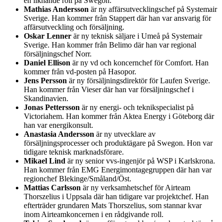
en liknande roll på Swegon.
Mathias Andersson
är ny affärsutvecklingschef på Systemair
Sverige. Han kommer från Stappert där han var ansvarig för
affärsutveckling och försäljning.
Oskar Lenner
är ny teknisk säljare i Umeå på Systemair
Sverige. Han kommer från Belimo där han var regional
försäljningschef Norr.
Daniel Ellison
är ny vd och koncernchef för Comfort. Han
kommer från vd-posten på Hasopor.
Jens Persson
är ny försäljningsdirektör för Laufen Sverige.
Han kommer från Vieser där han var försäljningschef i
Skandinavien.
Jonas Pettersson
är ny energi- och teknikspecialist på
Victoriahem. Han kommer från Aktea Energy i Göteborg där
han var energikonsult.
Anastasia Andersson
är ny utvecklare av
försäljningsprocesser och produktägare på Swegon. Hon var
tidigare teknisk marknadsförare.
Mikael Lind
är ny senior vvs-ingenjör på WSP i Karlskrona.
Han kommer från EMG Energimontagegruppen där han var
regionchef Blekinge/Småland/Öst.
Mattias Carlsson
är ny verksamhetschef för Airteam
Thorszelius i Uppsala där han tidigare var projektchef. Han
efterträder grundaren Mats Thorszelius, som stannar kvar
inom Airteamkoncernen i en rådgivande roll.