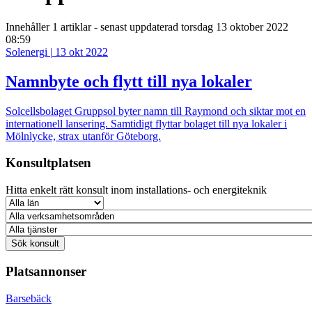
Innehåller
1 artiklar
- senast uppdaterad torsdag 13 oktober 2022
08:59
Solenergi
|
13 okt 2022
Namnbyte och flytt till nya lokaler
Solcellsbolaget Gruppsol byter namn till Raymond och siktar mot en
internationell lansering. Samtidigt flyttar bolaget till nya lokaler i
Mölnlycke, strax utanför Göteborg.
Konsultplatsen
Hitta enkelt rätt konsult inom installations- och energiteknik
Platsannonser
Barsebäck