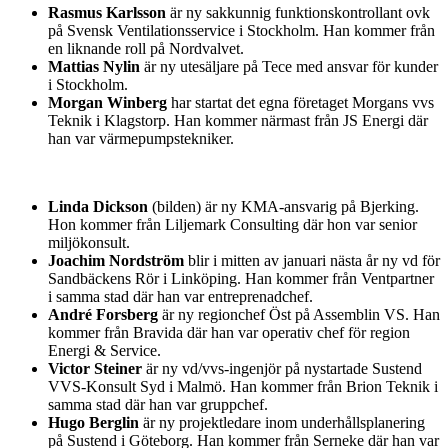
Rasmus Karlsson
är ny sakkunnig funktionskontrollant ovk
på Svensk Ventilationsservice i Stockholm. Han kommer från
en liknande roll på Nordvalvet.
Mattias Nylin
är ny utesäljare på Tece med ansvar för kunder
i Stockholm.
Morgan Winberg
har startat det egna företaget Morgans vvs
Teknik i Klagstorp. Han kommer närmast från JS Energi där
han var värmepumpstekniker.
Linda Dickson
(bilden) är ny KMA-ansvarig på Bjerking.
Hon kommer från Liljemark Consulting där hon var senior
miljökonsult.
Joachim Nordström
blir i mitten av januari nästa år ny vd för
Sandbäckens Rör i Linköping. Han kommer från Ventpartner
i samma stad där han var entreprenadchef.
André Forsberg
är ny regionchef Öst på Assemblin VS. Han
kommer från Bravida där han var operativ chef för region
Energi & Service.
Victor Steiner
är ny vd/vvs-ingenjör på nystartade Sustend
VVS-Konsult Syd i Malmö. Han kommer från Brion Teknik i
samma stad där han var gruppchef.
Hugo Berglin
är ny projektledare inom underhållsplanering
på Sustend i Göteborg. Han kommer från Serneke där han var