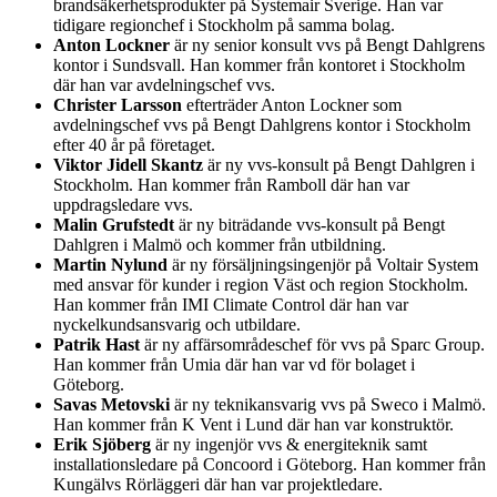
brandsäkerhetsprodukter på Systemair Sverige. Han var
tidigare regionchef i Stockholm på samma bolag.
Anton Lockner
är ny senior konsult vvs på Bengt Dahlgrens
kontor i Sundsvall. Han kommer från kontoret i Stockholm
där han var avdelningschef vvs.
Christer Larsson
efterträder Anton Lockner som
avdelningschef vvs på Bengt Dahlgrens kontor i Stockholm
efter 40 år på företaget.
Viktor Jidell Skantz
är ny vvs-konsult på Bengt Dahlgren i
Stockholm. Han kommer från Ramboll där han var
uppdragsledare vvs.
Malin Grufstedt
är ny biträdande vvs-konsult på Bengt
Dahlgren i Malmö och kommer från utbildning.
Martin Nylund
är ny försäljningsingenjör på Voltair System
med ansvar för kunder i region Väst och region Stockholm.
Han kommer från IMI Climate Control där han var
nyckelkundsansvarig och utbildare.
Patrik Hast
är ny affärsområdeschef för vvs på Sparc Group.
Han kommer från Umia där han var vd för bolaget i
Göteborg.
Savas Metovski
är ny teknikansvarig vvs på Sweco i Malmö.
Han kommer från K Vent i Lund där han var konstruktör.
Erik Sjöberg
är ny ingenjör vvs & energiteknik samt
installationsledare på Concoord i Göteborg. Han kommer från
Kungälvs Rörläggeri där han var projektledare.