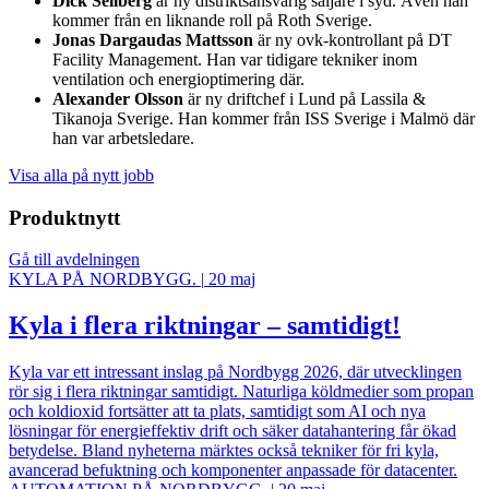
Dick Sellberg
är ny distriktsansvarig säljare i syd. Även han
kommer från en liknande roll på Roth Sverige.
Jonas Dargaudas Mattsson
är ny ovk-kontrollant på DT
Facility Management. Han var tidigare tekniker inom
ventilation och energioptimering där.
Alexander Olsson
är ny driftchef i Lund på Lassila &
Tikanoja Sverige. Han kommer från ISS Sverige i Malmö där
han var arbetsledare.
Visa alla på nytt jobb
Produktnytt
Gå till avdelningen
KYLA PÅ NORDBYGG.
|
20 maj
Kyla i flera riktningar – samtidigt!
Kyla var ett intressant inslag på Nordbygg 2026, där utvecklingen
rör sig i flera riktningar samtidigt. Naturliga köldmedier som propan
och koldioxid fortsätter att ta plats, samtidigt som AI och nya
lösningar för energieffektiv drift och säker datahantering får ökad
betydelse. Bland nyheterna märktes också tekniker för fri kyla,
avancerad befuktning och komponenter anpassade för datacenter.