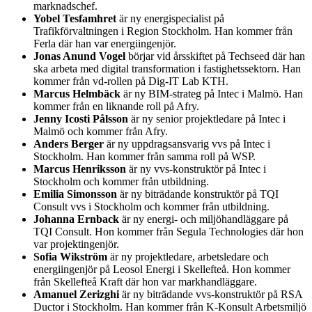
marknadschef.
Yobel Tesfamhret
är ny energispecialist på
Trafikförvaltningen i Region Stockholm. Han kommer från
Ferla där han var energiingenjör.
Jonas Anund Vogel
börjar vid årsskiftet på Techseed där han
ska arbeta med digital transformation i fastighetssektorn. Han
kommer från vd-rollen på Dig-IT Lab KTH.
Marcus Helmbäck
är ny BIM-strateg på Intec i Malmö. Han
kommer från en liknande roll på Afry.
Jenny Icosti Pålsson
är ny senior projektledare på Intec i
Malmö och kommer från Afry.
Anders Berger
är ny uppdragsansvarig vvs på Intec i
Stockholm. Han kommer från samma roll på WSP.
Marcus Henriksson
är ny vvs-konstruktör på Intec i
Stockholm och kommer från utbildning.
Emilia Simonsson
är ny biträdande konstruktör på TQI
Consult vvs i Stockholm och kommer från utbildning.
Johanna Ernback
är ny energi- och miljöhandläggare på
TQI Consult. Hon kommer från Segula Technologies där hon
var projektingenjör.
Sofia Wikström
är ny projektledare, arbetsledare och
energiingenjör på Leosol Energi i Skellefteå. Hon kommer
från Skellefteå Kraft där hon var markhandläggare.
Amanuel Zerizghi
är ny biträdande vvs-konstruktör på RSA
Ductor i Stockholm. Han kommer från K-Konsult Arbetsmiljö