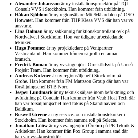
Alexander Johansson
är ny installationsprojektör på TQI
Consult VVS i Stockholm. Han kommer från utbildning.
Håkan Sjöblom
är ny regionsäljare Mitt/Mälardalen på OSO
Hotwater. Han kommer från THP Kleaa VVS där han var vs-
ansvarig.
Lina Dalman
är ny sakkunnig funktionskontrollant ovk på
Nordvalvet i Stockholm. Hon var tidigare arbetsledande
tekniker.
Hugo Pommer
är ny projektledare på Ventpartner
Västmanland. Han kommer från en säljroll i en annan
bransch.
Fredrik Boman
är ny vvs-ingenjör i Örnsköldsvik på Umeå
Projekt Team. Han kommer från utbildning.
Andreas Kutzner
är ny regionsäljchef i Stockholm på
Grohe. Han kommer från FM Mattsson Group där han var
försäljningschef BTB Norr.
Jesper Lundmark
är ny teknisk säljare inom befuktning och
avfuktning på Condair. Han kommer från Veab Heat Tech där
han var försäljningschef med fokus på Skandinavien och
Baltikum.
Boswell Greene
är ny service- och installationstekniker i
Stockholm. Han kommer från samma roll på Selecta.
Jonathan Lööw
är ny vvs-ingenjör i Örebro på PE Teknik &
Arkitektur. Han kommer från Pox Group i samma stad där
han var vvs-konstruktör.