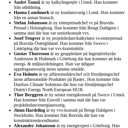
André Tannå
är ny kalkylingenjör i Umeå. Han kommer
från utbildning.
Hanna Lundmark
är ny kundansvarig i Lund. Hon kommer
från en annan bransch.
Stefan Johansson
är ny entreprenadchef vs på Bravida
Prenad i Helsingborg. Han kommer från Bengt Dahlgren i
samma stad där han var seniorkonsult vvs.
Josef Tengver
är ny projektledare/kalkylator vs-entreprenad
på Bravida Östergötland. Han kommer från Sweco i
Linköping där han var vvs-konstruktör.
Gustav Thuresson
är ny gruppledare på Ingenjörsbyrån
Andersson & Hultmark i Göteborg där han kommer att leda
energi- & miljöavdelningen. Han var tidigare
uppdragsansvarig inom samma område.
Eva Holmén
är ny affärsområdeschef och försäljningschef
inom affärsområde Produkter på Bastec. Hon kommer från
Danfoss Climate Solutions där hon var försäljningschef
District Energy North European HUB.
Thor Berggren
är ny senior energikonsult på Sweco i Umeå.
Han kommer från Enwell i samma stad där han var
projektledare/energiansvarig.
Jimm Hardeling
är ny vvs-konsult på Bengt Dahlgren i
Stockholm. Han kommer från Bravida där han var
konstruktionskoordinator.
Alexander Johansson
är ny energiexpert i Göteborg. Han