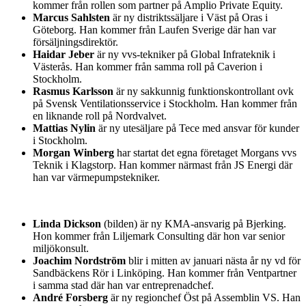
kommer från rollen som partner på Amplio Private Equity.
Marcus Sahlsten
är ny distriktssäljare i Väst på Oras i
Göteborg. Han kommer från Laufen Sverige där han var
försäljningsdirektör.
Haidar Jeber
är ny vvs-tekniker på Global Infrateknik i
Västerås. Han kommer från samma roll på Caverion i
Stockholm.
Rasmus Karlsson
är ny sakkunnig funktionskontrollant ovk
på Svensk Ventilationsservice i Stockholm. Han kommer från
en liknande roll på Nordvalvet.
Mattias Nylin
är ny utesäljare på Tece med ansvar för kunder
i Stockholm.
Morgan Winberg
har startat det egna företaget Morgans vvs
Teknik i Klagstorp. Han kommer närmast från JS Energi där
han var värmepumpstekniker.
Linda Dickson
(bilden) är ny KMA-ansvarig på Bjerking.
Hon kommer från Liljemark Consulting där hon var senior
miljökonsult.
Joachim Nordström
blir i mitten av januari nästa år ny vd för
Sandbäckens Rör i Linköping. Han kommer från Ventpartner
i samma stad där han var entreprenadchef.
André Forsberg
är ny regionchef Öst på Assemblin VS. Han