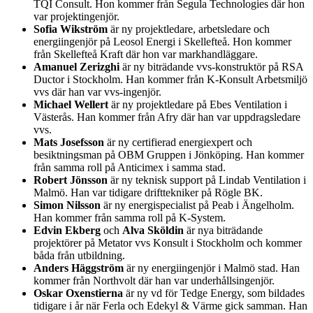
TQI Consult. Hon kommer från Segula Technologies där hon
var projektingenjör.
Sofia Wikström
är ny projektledare, arbetsledare och
energiingenjör på Leosol Energi i Skellefteå. Hon kommer
från Skellefteå Kraft där hon var markhandläggare.
Amanuel Zerizghi
är ny biträdande vvs-konstruktör på RSA
Ductor i Stockholm. Han kommer från K-Konsult Arbetsmiljö
vvs där han var vvs-ingenjör.
Michael Wellert
är ny projektledare på Ebes Ventilation i
Västerås. Han kommer från Afry där han var uppdragsledare
vvs.
Mats Josefsson
är ny certifierad energiexpert och
besiktningsman på OBM Gruppen i Jönköping. Han kommer
från samma roll på Anticimex i samma stad.
Robert Jönsson
är ny teknisk support på Lindab Ventilation i
Malmö. Han var tidigare drifttekniker på Rögle BK.
Simon Nilsson
är ny energispecialist på Peab i Ängelholm.
Han kommer från samma roll på K-System.
Edvin Ekberg
och
Alva Sköldin
är nya biträdande
projektörer på Metator vvs Konsult i Stockholm och kommer
båda från utbildning.
Anders Häggström
är ny energiingenjör i Malmö stad. Han
kommer från Northvolt där han var underhållsingenjör.
Oskar Oxenstierna
är ny vd för Tedge Energy, som bildades
tidigare i år när Ferla och Edekyl & Värme gick samman. Han