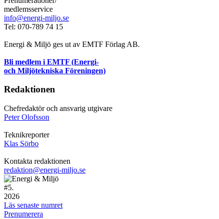
Prenumerationer/
medlemsservice
info@energi-miljo.se
Tel: 070-789 74 15
Energi & Miljö ges ut av EMTF Förlag AB.
Bli medlem i EMTF (Energi-
och Miljötekniska Föreningen)
Redaktionen
Chefredaktör och ansvarig utgivare
Peter Olofsson
Teknikreporter
Klas Sörbo
Kontakta redaktionen
redaktion@energi-miljo.se
#
5.
2026
Läs senaste numret
Prenumerera