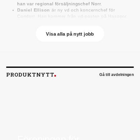
han var regional försäljningschef Norr.
Daniel Ellison
är ny vd och koncernchef för
Comfort. Han kommer från vd-posten på Hasopor.
Jens Persson
är ny försäljningsdirektör för
Laufen Sverige. Han kommer från Vieser där han
Visa alla på nytt jobb
var försäljningschef i Skandinavien.
Jonas Pettersson
är ny energi- och
teknikspecialist på Victoriahem. Han kommer från
Aktea Energy i Göteborg där han var
energikonsult.
Anastasia Andersson
är ny utvecklare av
försäljningsprocesser och produktägare på
PRODUKTNYTT
Gå till avdelningen
Swegon. Hon var tidigare teknisk marknadsförare.
Mikael Lind
är ny senior vvs-ingenjör på WSP i
Karlskrona. Han kommer från EMG
Energimontagegruppen där han var regionchef
Blekinge/Småland/Öst.
Mattias Carlsson
är ny verksamhetschef för
Airteam Thorszelius i Uppsala där han tidigare var
projektchef. Han efterträder grundaren Mats
Thorszelius, som stannar kvar inom
Airteamkoncernen i en rådgivande roll.
Föreningen för