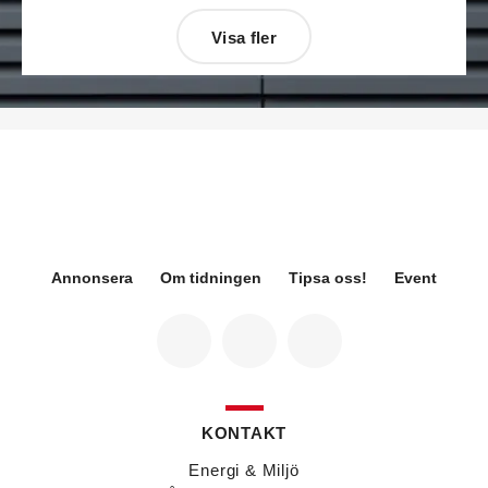
Visa fler
Désirée Moberg
(bilden) är ny chef för Breeam
på Sweden Green Building Council. Hon kommer
från Green Level där hon var
hållbarhetsspecialist.
Fredrik Wallner
blir den 1 januari 2026 ny vd för
Sweco Sverige. Han är i dag divisionschef för
koncernens svenska transport- och
infrastrukturverksamhet och efterträder Ann-
Louise Lökholm Klasson som lämnar Sweco på
egen begäran.
Annonsera
Om tidningen
Tipsa oss!
Event
Eva Karlsson
blir den 1 februari 2026
tillförordnad vd för Swegon Group när nuvarande
vd Andreas Örje Wellstam blir investeringsdirektör
på Investment AB Latour. Hon är i dag vice
president för Swegons affärsområde Air Handling.
Jörgen Lapuhs
är ny ansvarig för
affärsutveckling av produktområdena
KONTAKT
luftdistribution och brandsäkerhetsprodukter på
Systemair Sverige. Han var tidigare regionchef i
Energi & Miljö
Stockholm på samma bolag.