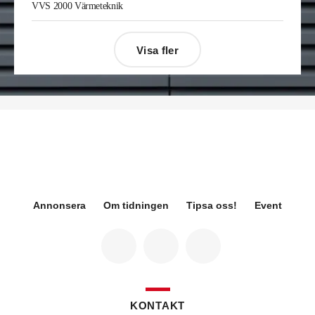
VVS 2000 Värmeteknik
på Kylservice i Halmstad.
Visa fler
Désirée Moberg
(bilden) är ny chef för Breeam
på Sweden Green Building Council. Hon kommer
från Green Level där hon var
hållbarhetsspecialist.
Fredrik Wallner
blir den 1 januari 2026 ny vd för
Sweco Sverige. Han är i dag divisionschef för
koncernens svenska transport- och
infrastrukturverksamhet och efterträder Ann-
Louise Lökholm Klasson som lämnar Sweco på
egen begäran.
Annonsera
Om tidningen
Tipsa oss!
Event
Eva Karlsson
blir den 1 februari 2026
tillförordnad vd för Swegon Group när nuvarande
vd Andreas Örje Wellstam blir investeringsdirektör
på Investment AB Latour. Hon är i dag vice
president för Swegons affärsområde Air Handling.
Jörgen Lapuhs
är ny ansvarig för
affärsutveckling av produktområdena
KONTAKT
luftdistribution och brandsäkerhetsprodukter på