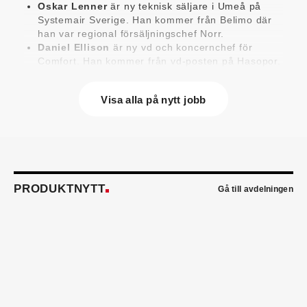
Oskar Lenner
är ny teknisk säljare i Umeå på
Systemair Sverige. Han kommer från Belimo där
han var regional försäljningschef Norr.
Daniel Ellison
är ny vd och koncernchef för
Comfort. Han kommer från vd-posten på Hasopor.
Jens Persson
är ny försäljningsdirektör för
Laufen Sverige. Han kommer från Vieser där han
Visa alla på nytt jobb
var försäljningschef i Skandinavien.
Jonas Pettersson
är ny energi- och
teknikspecialist på Victoriahem. Han kommer från
Aktea Energy i Göteborg där han var
energikonsult.
Anastasia Andersson
är ny utvecklare av
försäljningsprocesser och produktägare på
PRODUKTNYTT
Gå till avdelningen
Swegon. Hon var tidigare teknisk marknadsförare.
Mikael Lind
är ny senior vvs-ingenjör på WSP i
Karlskrona. Han kommer från EMG
Energimontagegruppen där han var regionchef
Blekinge/Småland/Öst.
Mattias Carlsson
är ny verksamhetschef för
Airteam Thorszelius i Uppsala där han tidigare var
projektchef. Han efterträder grundaren Mats