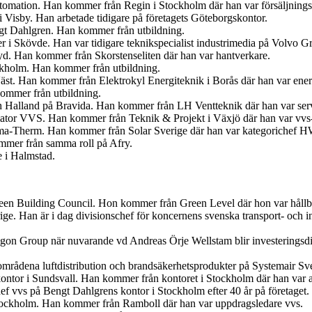
tomation. Han kommer från Regin i Stockholm där han var försäljnings
 Visby. Han arbetade tidigare på företagets Göteborgskontor.
ngt Dahlgren. Han kommer från utbildning.
er i Skövde. Han var tidigare teknikspecialist industrimedia på Volvo G
. Han kommer från Skorstenseliten där han var hantverkare.
ockholm. Han kommer från utbildning.
Väst. Han kommer från Elektrokyl Energiteknik i Borås där han var ener
ommer från utbildning.
ch Halland på Bravida. Han kommer från LH Ventteknik där han var ser
iator VVS. Han kommer från Teknik & Projekt i Växjö där han var vvs-
ima-Therm. Han kommer från Solar Sverige där han var kategorichef
ommer från samma roll på Afry.
e i Halmstad.
en Building Council. Hon kommer från Green Level där hon var hållbar
ige. Han är i dag divisionschef för koncernens svenska transport- och
egon Group när nuvarande vd Andreas Örje Wellstam blir investeringsdi
tområdena luftdistribution och brandsäkerhetsprodukter på Systemair Sv
ontor i Sundsvall. Han kommer från kontoret i Stockholm där han var 
f vvs på Bengt Dahlgrens kontor i Stockholm efter 40 år på företaget.
tockholm. Han kommer från Ramboll där han var uppdragsledare vvs.