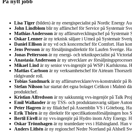
På nytt jobb
Lisa Tiger
(bilden) är ny energispecialist på Nordic Energy A
John Lindblom
blir ny affärschef för Service på Systemair 
Mathias Andersson
är ny affärsutvecklingschef på Systemair S
Oskar Lenner
är ny teknisk säljare i Umeå på Systemair Sver
Daniel Ellison
är ny vd och koncernchef för Comfort. Han kom
Jens Persson
är ny försäljningsdirektör för Laufen Sverige. H
Jonas Pettersson
är ny energi- och teknikspecialist på Victor
Anastasia Andersson
är ny utvecklare av försäljningsprocess
Mikael Lind
är ny senior vvs-ingenjör på WSP i Karlskrona.
Mattias Carlsson
är ny verksamhetschef för Airteam Thorszeliu
rådgivande roll.
Tobias Sandmark
är ny affärsutvecklare/vvs-konstruktör på Re
Stefan Nilsson
har startat det egna bolaget Celikon i Malmö d
produktchef.
Kristian Alfredsson
är ny sakkunnig vvs-ingenjör på Talk Pro
Emil Wallander
är ny TSS- och produktansvarig säljare Auto
Peter Hagren
är ny filialchef på Assemblin VS i Göteborg. H
Erik Thörn
är ny direktör för specifikationsförsäljningen ho
Bertil Eirell
är ny vvs-ingenjör på Hydro inom Afry Energy. Han
Oskar Trönnhagen
är ny teamledare vvs i Hälsingland. Han va
Anders Lithén
är ny regionchef Nedre Norrland på Ahlsell Sver