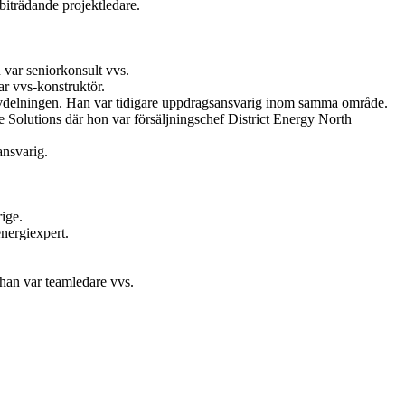
iträdande projektledare.
var seniorkonsult vvs.
r vvs-konstruktör.
vdelningen. Han var tidigare uppdragsansvarig inom samma område.
Solutions där hon var försäljningschef District Energy North
ansvarig.
ige.
nergiexpert.
 han var teamledare vvs.