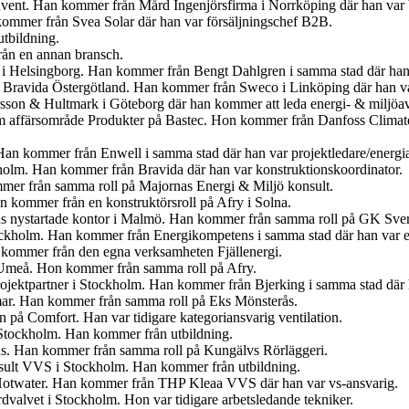
nvent. Han kommer från Mård Ingenjörsfirma i Norrköping där han var b
kommer från Svea Solar där han var försäljningschef B2B.
tbildning.
ån en annan bransch.
 i Helsingborg. Han kommer från Bengt Dahlgren i samma stad där han 
på Bravida Östergötland. Han kommer från Sweco i Linköping där han va
sson & Hultmark i Göteborg där han kommer att leda energi- & miljöa
m affärsområde Produkter på Bastec. Hon kommer från Danfoss Climate 
an kommer från Enwell i samma stad där han var projektledare/energi
holm. Han kommer från Bravida där han var konstruktionskoordinator.
mer från samma roll på Majornas Energi & Miljö konsult.
n kommer från en konstruktörsroll på Afry i Solna.
ns nystartade kontor i Malmö. Han kommer från samma roll på GK Sver
ockholm. Han kommer från Energikompetens i samma stad där han var e
 kommer från den egna verksamheten Fjällenergi.
 Umeå. Hon kommer från samma roll på Afry.
 Projektpartner i Stockholm. Han kommer från Bjerking i samma stad där
ar. Han kommer från samma roll på Eks Mönsterås.
n på Comfort. Han var tidigare kategoriansvarig ventilation.
 Stockholm. Han kommer från utbildning.
rås. Han kommer från samma roll på Kungälvs Rörläggeri.
nsult VVS i Stockholm. Han kommer från utbildning.
Hotwater. Han kommer från THP Kleaa VVS där han var vs-ansvarig.
valvet i Stockholm. Hon var tidigare arbetsledande tekniker.