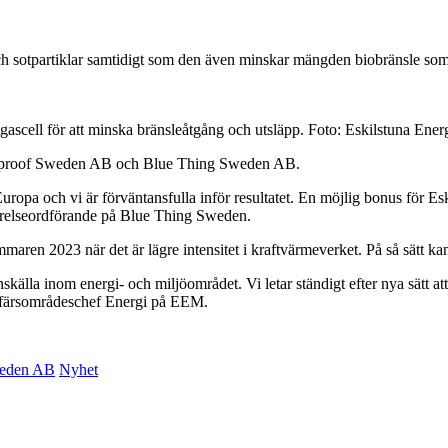
h sotpartiklar samtidigt som den även minskar mängden biobränsle som g
gascell för att minska bränsleåtgång och utsläpp. Foto: Eskilstuna Ener
ureproof Sweden AB och Blue Thing Sweden AB.
ropa och vi är förväntansfulla inför resultatet. En möjlig bonus för Es
styrelseordförande på Blue Thing Sweden.
aren 2023 när det är lägre intensitet i kraftvärmeverket. På så sätt kan 
skälla inom energi- och miljöområdet. Vi letar ständigt efter nya sätt at
 affärsområdeschef Energi på EEM.
weden AB
Nyhet