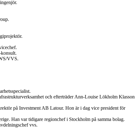
ingenjör.
roup.
giprojektör.
vicechef.
konsult.
 HWS/VVS.
hetsspecialist.
 infrastrukturverksamhet och efterträder Ann-Louise Lökholm Klasson
rektör på Investment AB Latour. Hon är i dag vice president för
erige. Han var tidigare regionchef i Stockholm på samma bolag.
avdelningschef vvs.