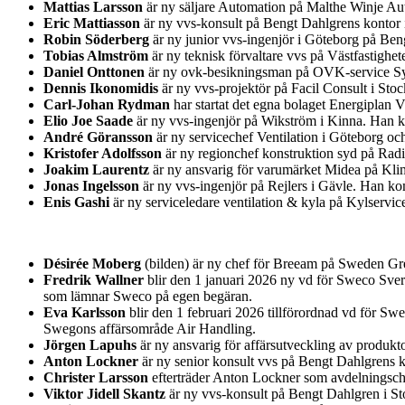
Mattias Larsson
är ny säljare Automation på Malthe Winje Au
Eric Mattiasson
är ny vvs-konsult på Bengt Dahlgrens kontor i
Robin Söderberg
är ny junior vvs-ingenjör i Göteborg på Be
Tobias Almström
är ny teknisk förvaltare vvs på Västfastighet
Daniel Onttonen
är ny ovk-besikningsman på OVK-service Syd
Dennis Ikonomidis
är ny vvs-projektör på Facil Consult i St
Carl-Johan Rydman
har startat det egna bolaget Energiplan 
Elio Joe Saade
är ny vvs-ingenjör på Wikström i Kinna. Han k
André Göransson
är ny servicechef Ventilation i Göteborg o
Kristofer Adolfsson
är ny regionchef konstruktion syd på Rad
Joakim Laurentz
är ny ansvarig för varumärket Midea på Kl
Jonas Ingelsson
är ny vvs-ingenjör på Rejlers i Gävle. Han k
Enis Gashi
är ny serviceledare ventilation & kyla på Kylservic
Désirée Moberg
(bilden) är ny chef för Breeam på Sweden Gre
Fredrik Wallner
blir den 1 januari 2026 ny vd för Sweco Sver
som lämnar Sweco på egen begäran.
Eva Karlsson
blir den 1 februari 2026 tillförordnad vd för Sw
Swegons affärsområde Air Handling.
Jörgen Lapuhs
är ny ansvarig för affärsutveckling av produk
Anton Lockner
är ny senior konsult vvs på Bengt Dahlgrens k
Christer Larsson
efterträder Anton Lockner som avdelningsche
Viktor Jidell Skantz
är ny vvs-konsult på Bengt Dahlgren i S