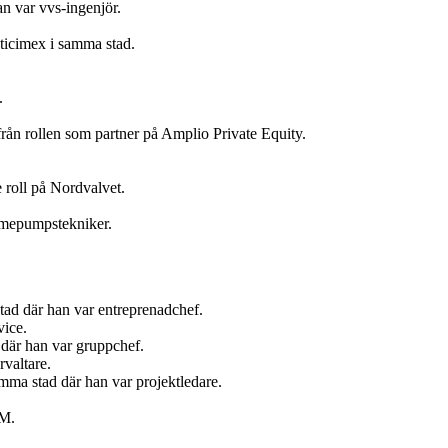
n var vvs-ingenjör.
ticimex i samma stad.
.
ån rollen som partner på Amplio Private Equity.
 roll på Nordvalvet.
ärmepumpstekniker.
tad där han var entreprenadchef.
vice.
där han var gruppchef.
valtare.
ma stad där han var projektledare.
AM.