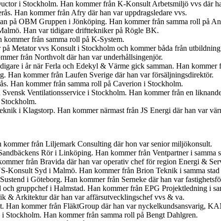
uctor i Stockholm. Han kommer från K-Konsult Arbetsmiljö vvs där ha
terås. Han kommer från Afry där han var uppdragsledare vvs.
gsman på OBM Gruppen i Jönköping. Han kommer från samma roll på An
 Malmö. Han var tidigare drifttekniker på Rögle BK.
an kommer från samma roll på K-System.
r på Metator vvs Konsult i Stockholm och kommer båda från utbildning
mmer från Northvolt där han var underhållsingenjör.
idigare i år när Ferla och Edekyl & Värme gick samman. Han kommer fr
org. Han kommer från Laufen Sverige där han var försäljningsdirektör.
erås. Han kommer från samma roll på Caverion i Stockholm.
 Svensk Ventilationsservice i Stockholm. Han kommer från en liknande
i Stockholm.
 Teknik i Klagstorp. Han kommer närmast från JS Energi där han var v
kommer från Liljemark Consulting där hon var senior miljökonsult.
för Sandbäckens Rör i Linköping. Han kommer från Ventpartner i samma s
ommer från Bravida där han var operativ chef för region Energi & Ser
VS-Konsult Syd i Malmö. Han kommer från Brion Teknik i samma stad 
 Sustend i Göteborg. Han kommer från Serneke där han var fastighetsför
yd och gruppchef i Halmstad. Han kommer från EPG Projektledning i sam
 & Arkitektur där han var affärsutvecklingschef vvs & va.
kt. Han kommer från FläktGroup där han var nyckelkundsansvarig, K
å i Stockholm. Han kommer från samma roll på Bengt Dahlgren.