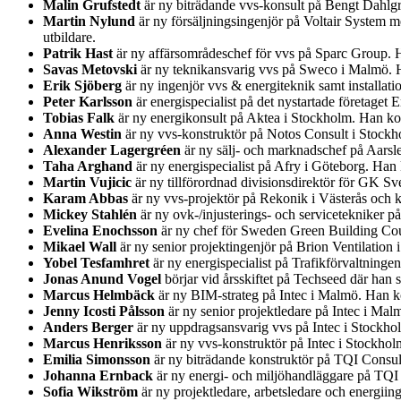
Malin Grufstedt
är ny biträdande vvs-konsult på Bengt Dahlg
Martin Nylund
är ny försäljningsingenjör på Voltair System 
utbildare.
Patrik Hast
är ny affärsområdeschef för vvs på Sparc Group. 
Savas Metovski
är ny teknikansvarig vvs på Sweco i Malmö. H
Erik Sjöberg
är ny ingenjör vvs & energiteknik samt installa
Peter Karlsson
är energispecialist på det nystartade företage
Tobias Falk
är ny energikonsult på Aktea i Stockholm. Han ko
Anna Westin
är ny vvs-konstruktör på Notos Consult i Stockh
Alexander Lagergréen
är ny sälj- och marknadschef på Aarsl
Taha Arghand
är ny energispecialist på Afry i Göteborg. Ha
Martin Vujicic
är ny tillförordnad divisionsdirektör för GK Sv
Karam Abbas
är ny vvs-projektör på Rekonik i Västerås och 
Mickey Stahlén
är ny ovk-/injusterings- och servicetekniker 
Evelina Enochsson
är ny chef för Sweden Green Building Coun
Mikael Wall
är ny senior projektingenjör på Brion Ventilatio
Yobel Tesfamhret
är ny energispecialist på Trafikförvaltning
Jonas Anund Vogel
börjar vid årsskiftet på Techseed där han
Marcus Helmbäck
är ny BIM-strateg på Intec i Malmö. Han ko
Jenny Icosti Pålsson
är ny senior projektledare på Intec i Ma
Anders Berger
är ny uppdragsansvarig vvs på Intec i Stockh
Marcus Henriksson
är ny vvs-konstruktör på Intec i Stockho
Emilia Simonsson
är ny biträdande konstruktör på TQI Consul
Johanna Ernback
är ny energi- och miljöhandläggare på TQI
Sofia Wikström
är ny projektledare, arbetsledare och energii