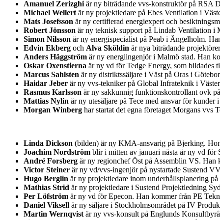
Amanuel Zerizghi
är ny biträdande vvs-konstruktör på RSA D
Michael Wellert
är ny projektledare på Ebes Ventilation i Väs
Mats Josefsson
är ny certifierad energiexpert och besiktnin
Robert Jönsson
är ny teknisk support på Lindab Ventilation i
Simon Nilsson
är ny energispecialist på Peab i Ängelholm. H
Edvin Ekberg
och
Alva Sköldin
är nya biträdande projektöre
Anders Häggström
är ny energiingenjör i Malmö stad. Han ko
Oskar Oxenstierna
är ny vd för Tedge Energy, som bildades t
Marcus Sahlsten
är ny distriktssäljare i Väst på Oras i Göteb
Haidar Jeber
är ny vvs-tekniker på Global Infrateknik i Väst
Rasmus Karlsson
är ny sakkunnig funktionskontrollant ovk på
Mattias Nylin
är ny utesäljare på Tece med ansvar för kunder 
Morgan Winberg
har startat det egna företaget Morgans vvs
Linda Dickson
(bilden) är ny KMA-ansvarig på Bjerking. Hon 
Joachim Nordström
blir i mitten av januari nästa år ny vd 
André Forsberg
är ny regionchef Öst på Assemblin VS. Han k
Victor Steiner
är ny vd/vvs-ingenjör på nystartade Sustend V
Hugo Berglin
är ny projektledare inom underhållsplanering på
Mathias Strid
är ny projektledare i Sustend Projektledning S
Per Löfström
är ny vd för Epecon. Han kommer från PE Teknik
Daniel Viksell
är ny säljare i Stockholmsområdet på IV Produ
Martin Wernqvist
är ny vvs-konsult på Englunds Konsultbyr