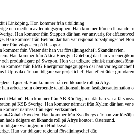
udit i Linköping. Hon kommer från utbildning.
Sverige och medlem av ledningsgruppen. Han kommer från en liknande r
verige. Han kommer från Stappert där han var ansvarig för affärsutveck
ige. Han kommer från Belimo där han var regional försäljningschef Norr
mer från vd-posten på Hasopor.
an kommer från Vieser där han var försäljningschef i Skandinavien.
iahem. Han kommer från Aktea Energy i Göteborg där han var energikon
er och produktägare på Swegon. Hon var tidigare teknisk marknadsförar
 Han kommer från EMG Energimontagegruppen där han var regionchef 
s i Uppsala där han tidigare var projektchef. Han efterträder grundar
jlers i Ljusdal. Han kommer från en liknande roll på Afry.
är han arbetar som oberoende teknikkonsult inom fastighetsautomation 
ject i Malmö. Han kommer från AB Rörläggaren där han var affärsansva
mation på KSB Sverige. Han kommer närmast från Xylem där han var sä
an kommer närmast från egen verksamhet.
s Saint-Gobain Sweden. Han kommer från Svedbergs där han var försäljn
 hade tidigare en liknande roll på Afrys kontor i Östersund.
r tidigare vvs-ingenjör i Hudiksvall.
ige. Han var tidigare regional försäljningschef där.