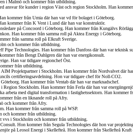
ren i Malmö och kommer från utbildning.
med ansvar för kunder i region Väst och region Stockholm. Han kommer
Han kommer från Umia där han var vd för bolaget i Göteborg.
an kommer från K Vent i Lund där han var konstruktör.
tionsledare på Concoord i Göteborg. Han kommer från Kungälvs Rörlägge
t Enkon. Han kommer från samma roll på Aktea Energy i Göteborg.
mmer från samma roll på Elkraft Sverige.
olm och kommer från utbildning.
eff Pipe Technologies. Han kommer från Danfoss där han var teknisk s
n kommer från Bengt Dahlgren där han var energikonsult.
erige. Han var tidigare regionchef Öst.
kommer från utbildning.
på AIM Projektpartner i Stockholm. Han kommer från Nordvalvet där han
cils certifieringsavdelning. Hon var tidigare chef för Noll-CO2.
n i Göteborg. Han kommer från Ventab där han var marknadschef.
en i Region Stockholm. Han kommer från Ferla där han var energiingenjö
 ska arbeta med digital transformation i fastighetssektorn. Han kommer
mmer från en liknande roll på Afry.
lmö och kommer från Afry.
olm. Han kommer från samma roll på WSP.
lm och kommer från utbildning.
t vvs i Stockholm och kommer från utbildning.
 Consult. Hon kommer från Segula Technologies där hon var projekting
ngenjör på Leosol Energi i Skellefteå. Hon kommer från Skellefteå Kraf