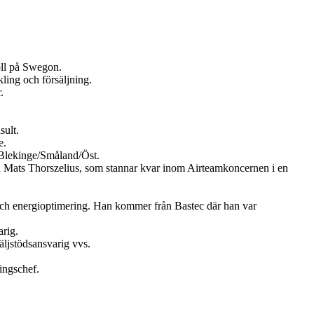
oll på Swegon.
ling och försäljning.
.
sult.
e.
Blekinge/Småland/Öst.
en Mats Thorszelius, som stannar kvar inom Airteamkoncernen i en
och energioptimering. Han kommer från Bastec där han var
rig.
ljstödsansvarig vvs.
ingschef.