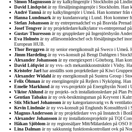
Simon Magnusson
är ny kalkylingenjör i Stockholm på Lindi
David Lindqvist
är ny försäljningsingenjör i Stockholm. Han 
André Tannå
är ny kalkylingenjör i Umeå. Han kommer från u
Hanna Lundmark
är ny kundansvarig i Lund. Hon kommer fr
Stefan Johansson
är ny entreprenadchef vs på Bravida Prenad
Josef Tengver
är ny projektledare/kalkylator vs-entreprenad 
Gustav Thuresson
är ny gruppledare på Ingenjörsbyrån Ander
Eva Holmén
är ny affärsområdeschef och försäljningschef ino
European HUB.
Thor Berggren
är ny senior energikonsult på Sweco i Umeå. H
Jimm Hardeling
är ny vvs-konsult på Bengt Dahlgren i Stock
Alexander Johansson
är ny energiexpert i Göteborg. Han kom
David Löfqvist
är ny vvs- och mekanikkonstruktör i Visby. Ha
Kristofer Jarl
har anställts som projektledare på Kiwi Gruppe
Alexander Widahl
är ny energikonsult på Sustera Group i St
Felix Öhman
är ny energiingenjör på Rejlers i Nyköping. Han
Emelie Marklund
är ny vvs-projektör på Energibyrån Nord i
Viktor Ahlund
är ny projekt- och installationsledare på Plan
Gentian Tabaku
är ny ovk-besiktningsman på Keyvent i Kalm
Stix Michael Johansson
är ny kategoriansvarig vs & ventilatio
Kevin Lindmäe
är ny vvs-konsult på Englunds Konsultbyrå i
Magnus Andersson
är ny projektledare vvs på Instatech i Bo
Alexander Johansson
är ny installationsprojektör på TQI Co
Håkan Sjöblom
är ny regionsäljare Mitt/Mälardalen på OSO 
Lina Dalman
är ny sakkunnig funktionskontrollant ovk på Nord