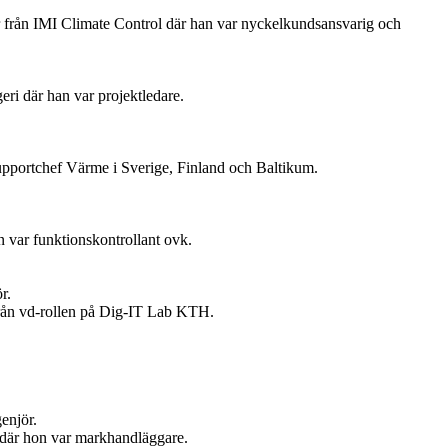
 från IMI Climate Control där han var nyckelkundsansvarig och
ri där han var projektledare.
upportchef Värme i Sverige, Finland och Baltikum.
 var funktionskontrollant ovk.
r.
 från vd-rollen på Dig-IT Lab KTH.
enjör.
t där hon var markhandläggare.