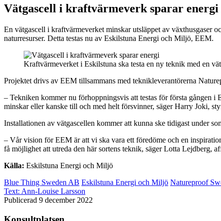
Vätgascell i kraftvärmeverk sparar energi
En vätgascell i kraftvärmeverket minskar utsläppet av växthusgaser oc
naturresurser. Detta testas nu av Eskilstuna Energi och Miljö, EEM.
Kraftvärmeverket i Eskilstuna ska testa en ny teknik med en vät
Projektet drivs av EEM tillsammans med teknikleverantörerna Nat
– Tekniken kommer nu förhoppningsvis att testas för första gången i Eu
minskar eller kanske till och med helt försvinner, säger Harry Joki, 
Installationen av vätgascellen kommer att kunna ske tidigast under somm
– Vår vision för EEM är att vi ska vara ett föredöme och en inspiration
få möjlighet att utreda den här sortens teknik, säger Lotta Lejdberg,
Källa:
Eskilstuna Energi och Miljö
Blue Thing Sweden AB
Eskilstuna Energi och Miljö
Natureproof S
Text:
Ann-Louise Larsson
Publicerad 9 december 2022
Konsultplatsen