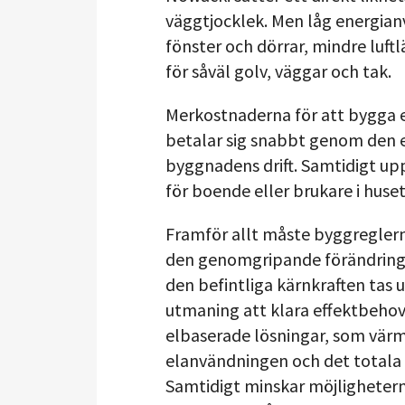
väggtjocklek. Men låg energi
fönster och dörrar, mindre luft
för såväl golv, väggar och tak.
Merkostnaderna för att bygga en
betalar sig snabbt genom den 
byggnadens drift. Samtidigt u
för boende eller brukare i huset
Framför allt måste byggreglern
den genomgripande förändring a
den befintliga kärnkraften tas u
utmaning att klara effektbehov
elbaserade lösningar, som vär
elanvändningen och det totala 
Samtidigt minskar möjlighetern