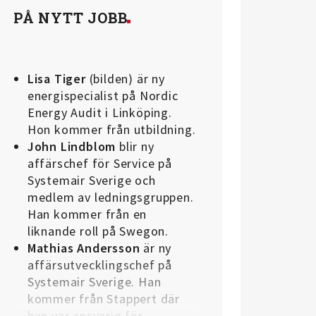
PÅ NYTT JOBB
Lisa Tiger
(bilden) är ny
energispecialist på Nordic
Energy Audit i Linköping.
Hon kommer från utbildning.
John Lindblom
blir ny
affärschef för Service på
Systemair Sverige och
medlem av ledningsgruppen.
Han kommer från en
liknande roll på Swegon.
Mathias Andersson
är ny
affärsutvecklingschef på
Systemair Sverige. Han
kommer från Stappert där
han var ansvarig för