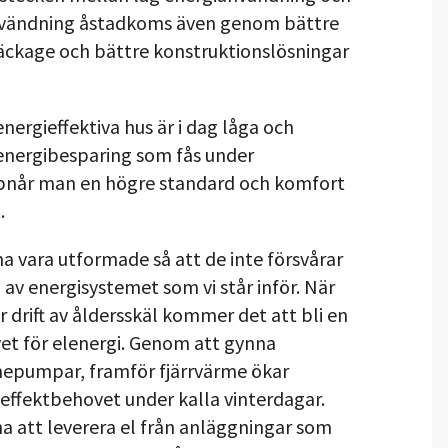
användning åstadkoms även genom bättre
läckage och bättre konstruktionslösningar
ergieffektiva hus är i dag låga och
energibesparing som fås under
ppnår man en högre standard och komfort
.
a vara utformade så att de inte försvårar
v energisystemet som vi står inför. När
r drift av åldersskäl kommer det att bli en
et för elenergi. Genom att gynna
mepumpar, framför fjärrvärme ökar
effektbehovet under kalla vinterdagar.
a att leverera el från anläggningar som