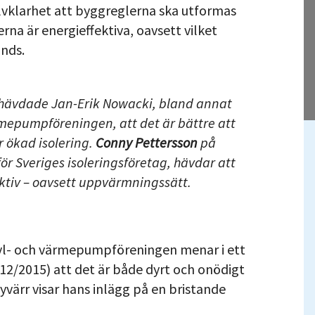
älvklarhet att byggreglerna ska utformas
rna är energieffektiva, oavsett vilket
nds.
ö hävdade Jan-Erik Nowacki, bland annat
rmepumpföreningen, att det är bättre att
r ökad isolering.
Conny Pettersson
på
ör Sveriges isoleringsföretag, hävdar att
ktiv – oavsett uppvärmningssätt.
kyl- och värmepumpföreningen menar i ett
 12/2015) att det är både dyrt och onödigt
yvärr visar hans inlägg på en bristande