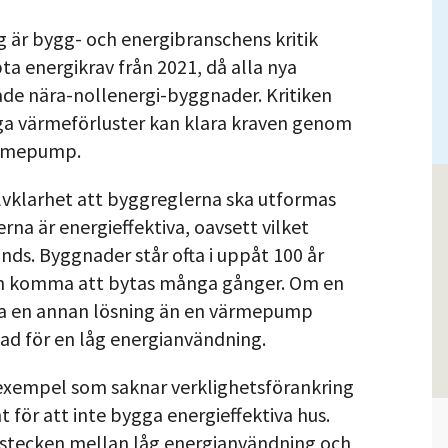
g är bygg- och energibranschens kritik
ta energikrav från 2021, då alla nya
ade nära-nollenergi-byggnader. Kritiken
ga värmeförluster kan klara kraven genom
värmepump.
älvklarhet att byggreglerna ska utformas
rna är energieffektiva, oavsett vilket
s. Byggnader står ofta i uppåt 100 år
n komma att bytas många gånger. Om en
ja en annan lösning än en värmepump
tad för en låg energianvändning.
exempel som saknar verklighetsförankring
för att inte bygga energieffektiva hus.
etstecken mellan låg energianvändning och