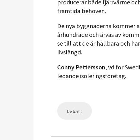
producerar både fjärrvärme och 
framtida behoven.
De nya byggnaderna kommer att
århundrade och ärvas av komman
se till att de är hållbara och h
livslängd.
Conny Pettersson
, vd för Swed
ledande isoleringsföretag.
Debatt