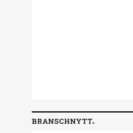
Föreningen för
Tillsammans skapar vi ett hållb
mår bra. Aktiviteterna, utbildn
utvecklas i din yrkesroll. Gå me
Läs mer om fördelarna av med
BRANSCHNYTT