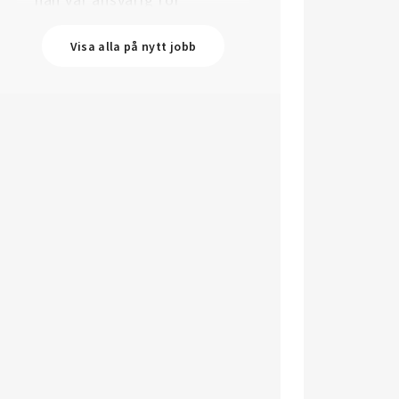
affärsutveckling och
försäljning.
Visa alla på nytt jobb
Oskar Lenner
är ny teknisk
säljare i Umeå på Systemair
Sverige. Han kommer från
Belimo där han var regional
försäljningschef Norr.
Daniel Ellison
är ny vd och
koncernchef för Comfort.
Han kommer från vd-posten
på Hasopor.
Jens Persson
är ny
försäljningsdirektör för
Laufen Sverige. Han kommer
från Vieser där han var
försäljningschef i
Skandinavien.
Jonas Pettersson
är ny