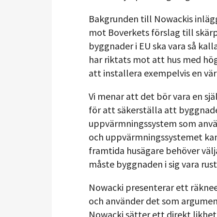
Bakgrunden till Nowackis inläg
mot Boverkets förslag till skärp
byggnader i EU ska vara så kall
har riktats mot att hus med hö
att installera exempelvis en 
Vi menar att det bör vara en sj
för att säkerställa att byggnade
uppvärmningssystem som använd
och uppvärmningssystemet ka
framtida husägare behöver väl
måste byggnaden i sig vara rus
Nowacki presenterar ett räkne
och använder det som argument 
Nowacki sätter ett direkt likh