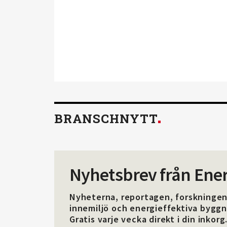
utvecklas i din yrkesroll. Gå me
Läs mer om fördelarna av med
BRANSCHNYTT
Nyhetsbrev från Energ
Nyheterna, reportagen, forskningen 
innemiljö och energieffektiva byggn
Gratis varje vecka direkt i din inkorg