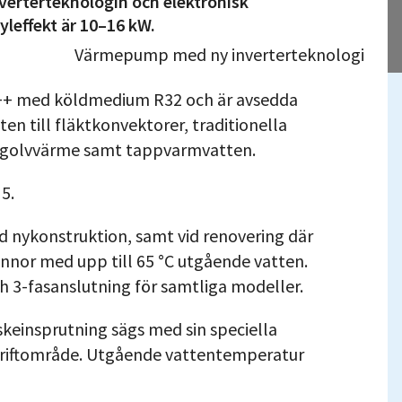
verterteknologin och elektronisk
yleffekt är 10–16 kW.
+++ med köldmedium R32 och är avsedda
en till fläktkonvektorer, traditionella
r golvvärme samt tappvarmvatten.
5.
d nykonstruktion, samt vid renovering där
annor med upp till 65 °C utgående vatten.
h 3-fasanslutning för samtliga modeller.
­insprutning sägs med sin speciella
 driftområde. Utgående vattentemperatur