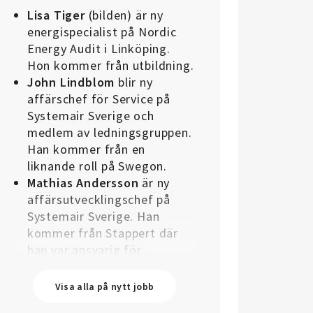
Lisa Tiger
(bilden) är ny
energispecialist på Nordic
Energy Audit i Linköping.
Hon kommer från utbildning.
John Lindblom
blir ny
affärschef för Service på
Systemair Sverige och
medlem av ledningsgruppen.
Han kommer från en
liknande roll på Swegon.
Mathias Andersson
är ny
affärsutvecklingschef på
Systemair Sverige. Han
kommer från Stappert där
han var ansvarig för
affärsutveckling och
försäljning.
Visa alla på nytt jobb
Oskar Lenner
är ny teknisk