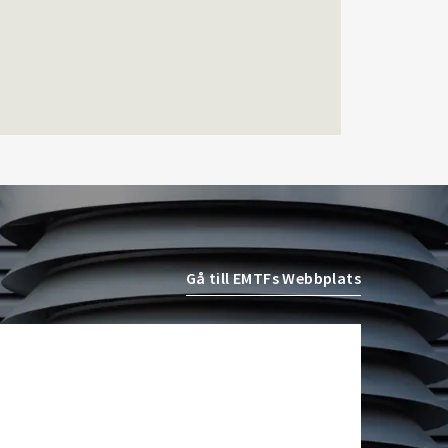
som stannar kvar inom
Airteamkoncernen i en
rådgivande roll.
Tobias Sandmark
är ny
affärsutvecklare/vvs-
konstruktör på Rejlers i
Ljusdal. Han kommer från en
liknande roll på Afry.
Stefan Nilsson
har startat
det egna bolaget Celikon i
Malmö där han arbetar som
Gå till EMTFs Webbplats
oberoende teknikkonsult
inom fastighetsautomation
och energioptimering. Han
kommer från Bastec där han
var produktchef.
Kristian Alfredsson
är ny
sakkunnig vvs-ingenjör på