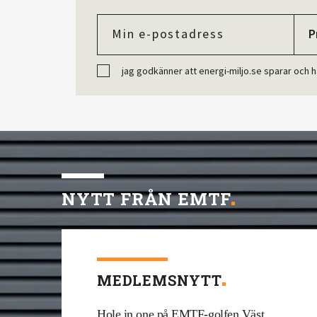
jag godkänner att energi-miljo.se sparar och h
NYTT FRÅN EMTF
MEDLEMSNYTT
Hole in one på EMTF-golfen Väst