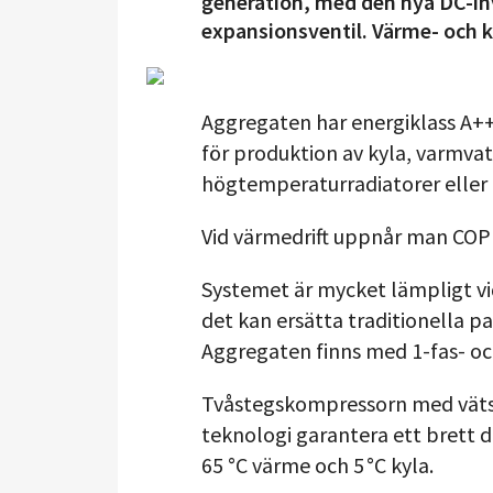
generation, med den nya DC-in
expansionsventil. Värme- och k
Aggregaten har energiklass A
för produktion av kyla, varmvatt
högtemperaturradiatorer elle
Vid värmedrift uppnår man COP 
Systemet är mycket lämpligt vi
det kan ersätta traditionella p
Aggregaten finns med 1-fas- oc
Tvåstegskompressorn med vätske
teknologi garantera ett brett
65 °C värme och 5 °C kyla.