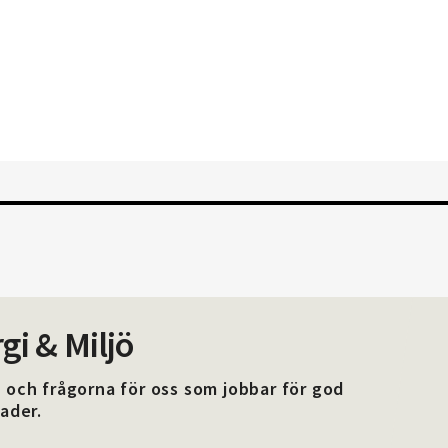
d i EMTF du också.
lemskap i EMTF
i & Miljö
och frågorna för oss som jobbar för god
ader.
.