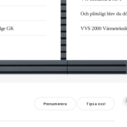
Och plötsligt blev du d
odge GK
VVS 2000 Värmetekni
Prenumerera
Tipsa oss!