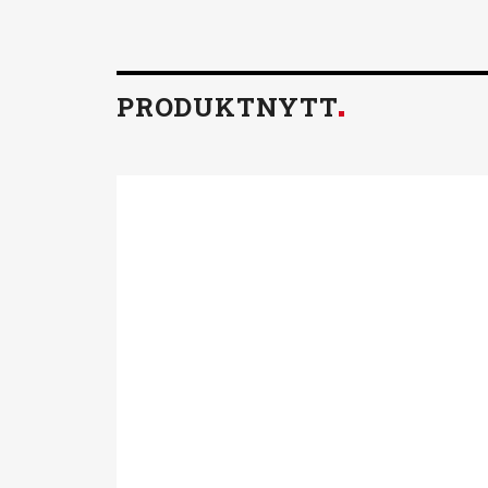
PRODUKTNYTT
Föreningen för
Tillsammans skapar vi ett hållb
mår bra. Aktiviteterna, utbildn