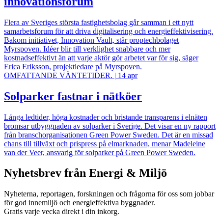
innovationsforum
Flera av Sveriges största fastighetsbolag går samman i ett nytt
samarbetsforum för att driva digitalisering och energieffektivisering.
Bakom initiativet, Innovation Vault, står proptechbolaget
Myrspoven. Idéer blir till verklighet snabbare och mer
kostnadseffektivt än att varje aktör gör arbetet var för sig, säger
Erica Eriksson, projektledare på Myrspoven.
OMFATTANDE VÄNTETIDER.
|
14 apr
Solparker fastnar i nätköer
Långa ledtider, höga kostnader och bristande transparens i elnäten
bromsar utbyggnaden av solparker i Sverige. Det visar en ny rapport
från branschorganisationen Green Power Sweden. Det är en missad
chans till tillväxt och prispress på elmarknaden, menar Madeleine
van der Veer, ansvarig för solparker på Green Power Sweden.
Nyhetsbrev från Energi & Miljö
Nyheterna, reportagen, forskningen och frågorna för oss som jobbar
för god innemiljö och energieffektiva byggnader.
Gratis varje vecka direkt i din inkorg.