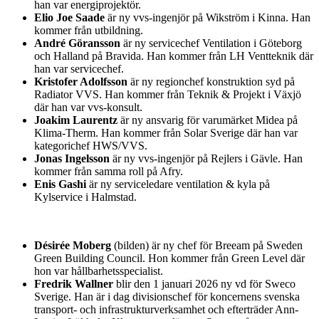
han var energiprojektör.
Elio Joe Saade
är ny vvs-ingenjör på Wikström i Kinna. Han
kommer från utbildning.
André Göransson
är ny servicechef Ventilation i Göteborg
och Halland på Bravida. Han kommer från LH Ventteknik där
han var servicechef.
Kristofer Adolfsson
är ny regionchef konstruktion syd på
Radiator VVS. Han kommer från Teknik & Projekt i Växjö
där han var vvs-konsult.
Joakim Laurentz
är ny ansvarig för varumärket Midea på
Klima-Therm. Han kommer från Solar Sverige där han var
kategorichef HWS/VVS.
Jonas Ingelsson
är ny vvs-ingenjör på Rejlers i Gävle. Han
kommer från samma roll på Afry.
Enis Gashi
är ny serviceledare ventilation & kyla på
Kylservice i Halmstad.
Désirée Moberg
(bilden) är ny chef för Breeam på Sweden
Green Building Council. Hon kommer från Green Level där
hon var hållbarhetsspecialist.
Fredrik Wallner
blir den 1 januari 2026 ny vd för Sweco
Sverige. Han är i dag divisionschef för koncernens svenska
transport- och infrastrukturverksamhet och efterträder Ann-