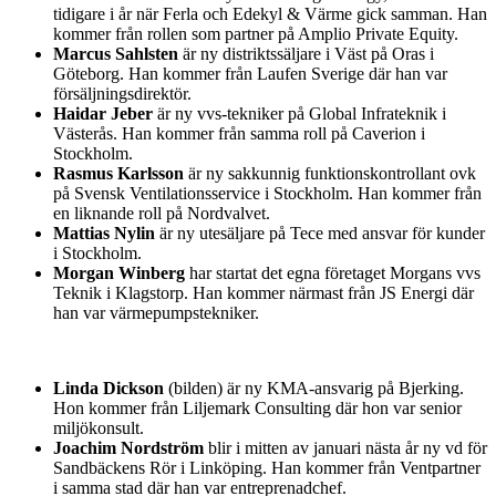
tidigare i år när Ferla och Edekyl & Värme gick samman. Han
kommer från rollen som partner på Amplio Private Equity.
Marcus Sahlsten
är ny distriktssäljare i Väst på Oras i
Göteborg. Han kommer från Laufen Sverige där han var
försäljningsdirektör.
Haidar Jeber
är ny vvs-tekniker på Global Infrateknik i
Västerås. Han kommer från samma roll på Caverion i
Stockholm.
Rasmus Karlsson
är ny sakkunnig funktionskontrollant ovk
på Svensk Ventilationsservice i Stockholm. Han kommer från
en liknande roll på Nordvalvet.
Mattias Nylin
är ny utesäljare på Tece med ansvar för kunder
i Stockholm.
Morgan Winberg
har startat det egna företaget Morgans vvs
Teknik i Klagstorp. Han kommer närmast från JS Energi där
han var värmepumpstekniker.
Linda Dickson
(bilden) är ny KMA-ansvarig på Bjerking.
Hon kommer från Liljemark Consulting där hon var senior
miljökonsult.
Joachim Nordström
blir i mitten av januari nästa år ny vd för
Sandbäckens Rör i Linköping. Han kommer från Ventpartner
i samma stad där han var entreprenadchef.