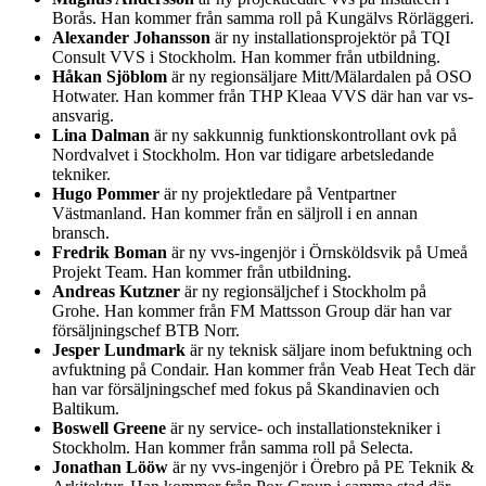
Borås. Han kommer från samma roll på Kungälvs Rörläggeri.
Alexander Johansson
är ny installationsprojektör på TQI
Consult VVS i Stockholm. Han kommer från utbildning.
Håkan Sjöblom
är ny regionsäljare Mitt/Mälardalen på OSO
Hotwater. Han kommer från THP Kleaa VVS där han var vs-
ansvarig.
Lina Dalman
är ny sakkunnig funktionskontrollant ovk på
Nordvalvet i Stockholm. Hon var tidigare arbetsledande
tekniker.
Hugo Pommer
är ny projektledare på Ventpartner
Västmanland. Han kommer från en säljroll i en annan
bransch.
Fredrik Boman
är ny vvs-ingenjör i Örnsköldsvik på Umeå
Projekt Team. Han kommer från utbildning.
Andreas Kutzner
är ny regionsäljchef i Stockholm på
Grohe. Han kommer från FM Mattsson Group där han var
försäljningschef BTB Norr.
Jesper Lundmark
är ny teknisk säljare inom befuktning och
avfuktning på Condair. Han kommer från Veab Heat Tech där
han var försäljningschef med fokus på Skandinavien och
Baltikum.
Boswell Greene
är ny service- och installationstekniker i
Stockholm. Han kommer från samma roll på Selecta.
Jonathan Lööw
är ny vvs-ingenjör i Örebro på PE Teknik &