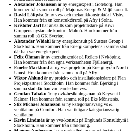
Alexander Johansson
är ny energiexpert i Göteborg. Han
kommer från samma roll på Majornas Energi & Miljö konsult.
David Löfqvist
är ny vvs- och mekanikkonstruktör i Visby.
Han kommer från en konstruktörsroll på Afry i Solna.
Kristofer Jarl
har anställts som projektledare på Kiwi
Gruppens nystartade kontor i Malmö. Han kommer från
samma roll på GK Sverige.
Alexander Widahl
är ny energikonsult på Sustera Group i
Stockholm. Han kommer från Energikompetens i samma stad
där han var energiexpert.
Felix Öhman
är ny energiingenjör på Rejlers i Nyköping.
Han kommer från den egna verksamheten Fjällenergi.
Emelie Marklund
är ny vvs-projektör på Energibyrån Nord i
Umeå. Hon kommer från samma roll på Afry.
Viktor Ahlund
är ny projekt- och installationsledare på Plan
Projektpartner i Stockholm. Han kommer från Bjerking i
samma stad där han var teamledare vvs.
Gentian Tabaku
är ny ovk-besiktningsman på Keyvent i
Kalmar. Han kommer från samma roll på Eks Mönsterås.
Stix Michael Johansson
är ny kategoriansvarig vs &
ventilation på Comfort. Han var tidigare kategoriansvarig
ventilation.
Kevin Lindmäe
är ny vvs-konsult på Englunds Konsultbyrå i
Stockholm. Han kommer från utbildning.
Magnus Andersson
är ny projektledare vvs på Instatech i