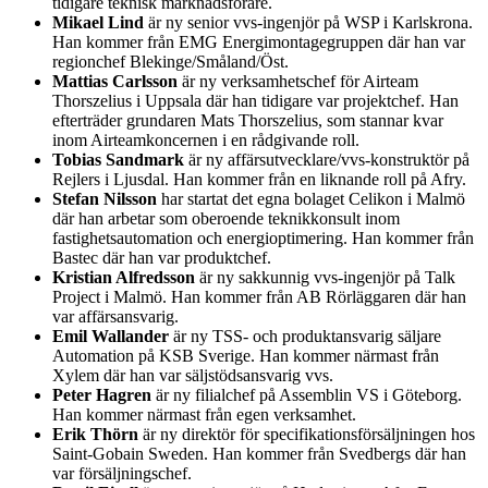
tidigare teknisk marknadsförare.
Mikael Lind
är ny senior vvs-ingenjör på WSP i Karlskrona.
Han kommer från EMG Energimontagegruppen där han var
regionchef Blekinge/Småland/Öst.
Mattias Carlsson
är ny verksamhetschef för Airteam
Thorszelius i Uppsala där han tidigare var projektchef. Han
efterträder grundaren Mats Thorszelius, som stannar kvar
inom Airteamkoncernen i en rådgivande roll.
Tobias Sandmark
är ny affärsutvecklare/vvs-konstruktör på
Rejlers i Ljusdal. Han kommer från en liknande roll på Afry.
Stefan Nilsson
har startat det egna bolaget Celikon i Malmö
där han arbetar som oberoende teknikkonsult inom
fastighetsautomation och energioptimering. Han kommer från
Bastec där han var produktchef.
Kristian Alfredsson
är ny sakkunnig vvs-ingenjör på Talk
Project i Malmö. Han kommer från AB Rörläggaren där han
var affärsansvarig.
Emil Wallander
är ny TSS- och produktansvarig säljare
Automation på KSB Sverige. Han kommer närmast från
Xylem där han var säljstödsansvarig vvs.
Peter Hagren
är ny filialchef på Assemblin VS i Göteborg.
Han kommer närmast från egen verksamhet.
Erik Thörn
är ny direktör för specifikationsförsäljningen hos
Saint-Gobain Sweden. Han kommer från Svedbergs där han
var försäljningschef.