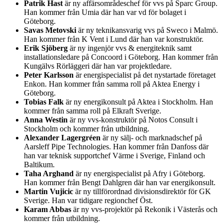
Patrik Hast
är ny affärsområdeschef för vvs på Sparc Group.
Han kommer från Umia där han var vd för bolaget i
Göteborg.
Savas Metovski
är ny teknikansvarig vvs på Sweco i Malmö.
Han kommer från K Vent i Lund där han var konstruktör.
Erik Sjöberg
är ny ingenjör vvs & energiteknik samt
installationsledare på Concoord i Göteborg. Han kommer från
Kungälvs Rörläggeri där han var projektledare.
Peter Karlsson
är energispecialist på det nystartade företaget
Enkon. Han kommer från samma roll på Aktea Energy i
Göteborg.
Tobias Falk
är ny energikonsult på Aktea i Stockholm. Han
kommer från samma roll på Elkraft Sverige.
Anna Westin
är ny vvs-konstruktör på Notos Consult i
Stockholm och kommer från utbildning.
Alexander Lagergréen
är ny sälj- och marknadschef på
Aarsleff Pipe Technologies. Han kommer från Danfoss där
han var teknisk supportchef Värme i Sverige, Finland och
Baltikum.
Taha Arghand
är ny energispecialist på Afry i Göteborg.
Han kommer från Bengt Dahlgren där han var energikonsult.
Martin Vujicic
är ny tillförordnad divisionsdirektör för GK
Sverige. Han var tidigare regionchef Öst.
Karam Abbas
är ny vvs-projektör på Rekonik i Västerås och
kommer från utbildning.