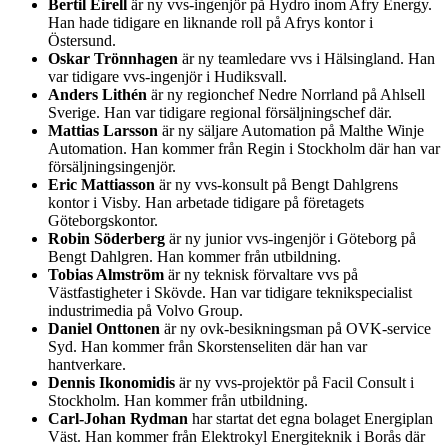
Bertil Eirell
är ny vvs-ingenjör på Hydro inom Afry Energy.
Han hade tidigare en liknande roll på Afrys kontor i
Östersund.
Oskar Trönnhagen
är ny teamledare vvs i Hälsingland. Han
var tidigare vvs-ingenjör i Hudiksvall.
Anders Lithén
är ny regionchef Nedre Norrland på Ahlsell
Sverige. Han var tidigare regional försäljningschef där.
Mattias Larsson
är ny säljare Automation på Malthe Winje
Automation. Han kommer från Regin i Stockholm där han var
försäljningsingenjör.
Eric Mattiasson
är ny vvs-konsult på Bengt Dahlgrens
kontor i Visby. Han arbetade tidigare på företagets
Göteborgskontor.
Robin Söderberg
är ny junior vvs-ingenjör i Göteborg på
Bengt Dahlgren. Han kommer från utbildning.
Tobias Almström
är ny teknisk förvaltare vvs på
Västfastigheter i Skövde. Han var tidigare teknikspecialist
industrimedia på Volvo Group.
Daniel Onttonen
är ny ovk-besikningsman på OVK-service
Syd. Han kommer från Skorstenseliten där han var
hantverkare.
Dennis Ikonomidis
är ny vvs-projektör på Facil Consult i
Stockholm. Han kommer från utbildning.
Carl-Johan Rydman
har startat det egna bolaget Energiplan
Väst. Han kommer från Elektrokyl Energiteknik i Borås där