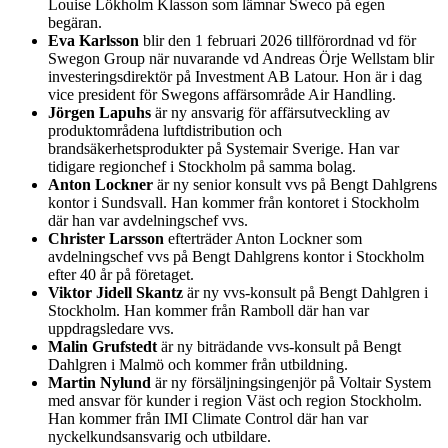
Louise Lökholm Klasson som lämnar Sweco på egen
begäran.
Eva Karlsson
blir den 1 februari 2026 tillförordnad vd för
Swegon Group när nuvarande vd Andreas Örje Wellstam blir
investeringsdirektör på Investment AB Latour. Hon är i dag
vice president för Swegons affärsområde Air Handling.
Jörgen Lapuhs
är ny ansvarig för affärsutveckling av
produktområdena luftdistribution och
brandsäkerhetsprodukter på Systemair Sverige. Han var
tidigare regionchef i Stockholm på samma bolag.
Anton Lockner
är ny senior konsult vvs på Bengt Dahlgrens
kontor i Sundsvall. Han kommer från kontoret i Stockholm
där han var avdelningschef vvs.
Christer Larsson
efterträder Anton Lockner som
avdelningschef vvs på Bengt Dahlgrens kontor i Stockholm
efter 40 år på företaget.
Viktor Jidell Skantz
är ny vvs-konsult på Bengt Dahlgren i
Stockholm. Han kommer från Ramboll där han var
uppdragsledare vvs.
Malin Grufstedt
är ny biträdande vvs-konsult på Bengt
Dahlgren i Malmö och kommer från utbildning.
Martin Nylund
är ny försäljningsingenjör på Voltair System
med ansvar för kunder i region Väst och region Stockholm.
Han kommer från IMI Climate Control där han var
nyckelkundsansvarig och utbildare.