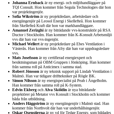
Johanna Ernback
är ny energi- och miljöhandläggare på
TQI Consult. Hon kommer från Segula Technologies där hon
var projektingenjör.
Sofia Wikström
är ny projektledare, arbetsledare och
energiingenjör på Leosol Energi i Skellefteå. Hon kommer
från Skellefteå Kraft där hon var markhandläggare.
Amanuel Zerizghi
är ny biträdande vvs-konstruktör på RSA
Ductor i Stockholm. Han kommer från K-Konsult Arbetsmiljö
vvs där han var vvs-ingenjör.
Michael Wellert
är ny projektledare på Ebes Ventilation i
Västerås. Han kommer från Afry där han var uppdragsledare
vvs.
Mats Josefsson
är ny certifierad energiexpert och
besiktningsman på OBM Gruppen i Jönköping. Han kommer
från samma roll på Anticimex i samma stad.
Robert Jönsson
är ny teknisk support på Lindab Ventilation i
Malmö. Han var tidigare drifttekniker på Rögle BK.
Simon Nilsson
är ny energispecialist på Peab i Ängelholm.
Han kommer från samma roll på K-System.
Edvin Ekberg
och
Alva Sköldin
är nya biträdande
projektörer på Metator vvs Konsult i Stockholm och kommer
båda från utbildning.
Anders Häggström
är ny energiingenjör i Malmö stad. Han
kommer från Northvolt där han var underhållsingenjör.
Oskar Oxenstierna
är ny vd för Tedge Energy, som bildades