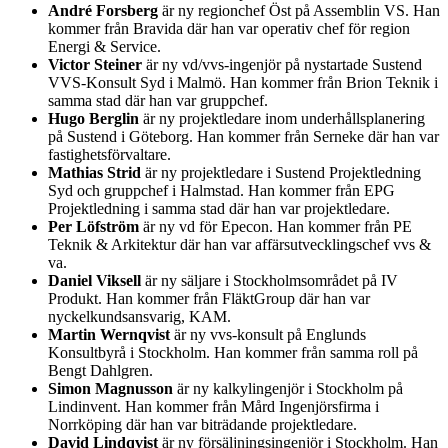
André Forsberg
är ny regionchef Öst på Assemblin VS. Han
kommer från Bravida där han var operativ chef för region
Energi & Service.
Victor Steiner
är ny vd/vvs-ingenjör på nystartade Sustend
VVS-Konsult Syd i Malmö. Han kommer från Brion Teknik i
samma stad där han var gruppchef.
Hugo Berglin
är ny projektledare inom underhållsplanering
på Sustend i Göteborg. Han kommer från Serneke där han var
fastighetsförvaltare.
Mathias Strid
är ny projektledare i Sustend Projektledning
Syd och gruppchef i Halmstad. Han kommer från EPG
Projektledning i samma stad där han var projektledare.
Per Löfström
är ny vd för Epecon. Han kommer från PE
Teknik & Arkitektur där han var affärsutvecklingschef vvs &
va.
Daniel Viksell
är ny säljare i Stockholmsområdet på IV
Produkt. Han kommer från FläktGroup där han var
nyckelkundsansvarig, KAM.
Martin Wernqvist
är ny vvs-konsult på Englunds
Konsultbyrå i Stockholm. Han kommer från samma roll på
Bengt Dahlgren.
Simon Magnusson
är ny kalkylingenjör i Stockholm på
Lindinvent. Han kommer från Mård Ingenjörsfirma i
Norrköping där han var biträdande projektledare.
David Lindqvist
är ny försäljningsingenjör i Stockholm. Han