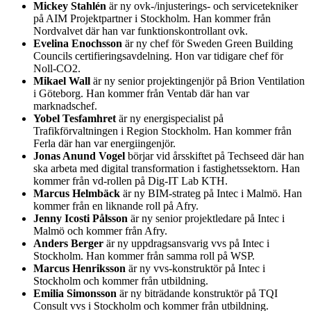
Mickey Stahlén
är ny ovk-/injusterings- och servicetekniker
på AIM Projektpartner i Stockholm. Han kommer från
Nordvalvet där han var funktionskontrollant ovk.
Evelina Enochsson
är ny chef för Sweden Green Building
Councils certifieringsavdelning. Hon var tidigare chef för
Noll-CO2.
Mikael Wall
är ny senior projektingenjör på Brion Ventilation
i Göteborg. Han kommer från Ventab där han var
marknadschef.
Yobel Tesfamhret
är ny energispecialist på
Trafikförvaltningen i Region Stockholm. Han kommer från
Ferla där han var energiingenjör.
Jonas Anund Vogel
börjar vid årsskiftet på Techseed där han
ska arbeta med digital transformation i fastighetssektorn. Han
kommer från vd-rollen på Dig-IT Lab KTH.
Marcus Helmbäck
är ny BIM-strateg på Intec i Malmö. Han
kommer från en liknande roll på Afry.
Jenny Icosti Pålsson
är ny senior projektledare på Intec i
Malmö och kommer från Afry.
Anders Berger
är ny uppdragsansvarig vvs på Intec i
Stockholm. Han kommer från samma roll på WSP.
Marcus Henriksson
är ny vvs-konstruktör på Intec i
Stockholm och kommer från utbildning.
Emilia Simonsson
är ny biträdande konstruktör på TQI
Consult vvs i Stockholm och kommer från utbildning.