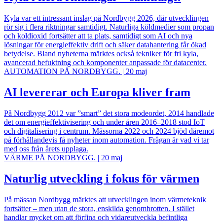
Kyla var ett intressant inslag på Nordbygg 2026, där utvecklingen
rör sig i flera riktningar samtidigt. Naturliga köldmedier som propan
och koldioxid fortsätter att ta plats, samtidigt som AI och nya
lösningar för energieffektiv drift och säker datahantering får ökad
betydelse. Bland nyheterna märktes också tekniker för fri kyla,
avancerad befuktning och komponenter anpassade för datacenter.
AUTOMATION PÅ NORDBYGG.
|
20 maj
AI levererar och Europa kliver fram
På Nordbygg 2012 var ”smart” det stora modeordet, 2014 handlade
det om energieffektivisering och under åren 2016–2018 stod IoT
och digitalisering i centrum. Mässorna 2022 och 2024 bjöd däremot
på förhållandevis få nyheter inom automation. Frågan är vad vi tar
med oss från årets upplaga.
VÄRME PÅ NORDBYGG.
|
20 maj
Naturlig utveckling i fokus för värmen
På mässan Nordbygg märktes att utvecklingen inom värmeteknik
fortsätter – men utan de stora, enskilda genombrotten. I stället
handlar mycket om att förfina och vidareutveckla befintliga