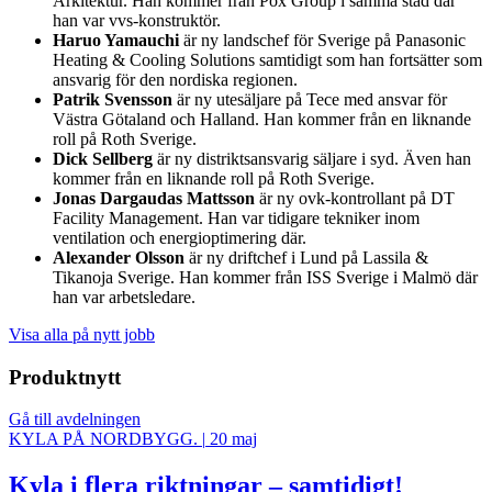
Arkitektur. Han kommer från Pox Group i samma stad där
han var vvs-konstruktör.
Haruo Yamauchi
är ny landschef för Sverige på Panasonic
Heating & Cooling Solutions samtidigt som han fortsätter som
ansvarig för den nordiska regionen.
Patrik Svensson
är ny utesäljare på Tece med ansvar för
Västra Götaland och Halland. Han kommer från en liknande
roll på Roth Sverige.
Dick Sellberg
är ny distriktsansvarig säljare i syd. Även han
kommer från en liknande roll på Roth Sverige.
Jonas Dargaudas Mattsson
är ny ovk-kontrollant på DT
Facility Management. Han var tidigare tekniker inom
ventilation och energioptimering där.
Alexander Olsson
är ny driftchef i Lund på Lassila &
Tikanoja Sverige. Han kommer från ISS Sverige i Malmö där
han var arbetsledare.
Visa alla på nytt jobb
Produktnytt
Gå till avdelningen
KYLA PÅ NORDBYGG.
|
20 maj
Kyla i flera riktningar – samtidigt!