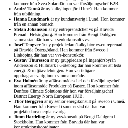
kommer från Svea Solar där han var försäljningschef B2B.
André Tannå
är ny kalkylingenjör i Umeå. Han kommer
från utbildning.
Hanna Lundmark
är ny kundansvarig i Lund. Hon kommer
från en annan bransch.
Stefan Johansson
är ny entreprenadchef vs på Bravida
Prenad i Helsingborg. Han kommer från Bengt Dahlgren i
samma stad där han var seniorkonsult vvs.
Josef Tengver
är ny projektledare/kalkylator vs-entreprenad
på Bravida Östergötland. Han kommer från Sweco i
Linköping där han var vvs-konstruktör.
Gustav Thuresson
är ny gruppledare på Ingenjörsbyrån
Andersson & Hultmark i Göteborg där han kommer att leda
energi- & miljöavdelningen. Han var tidigare
uppdragsansvarig inom samma område.
Eva Holmén
är ny affärsområdeschef och försäljningschef
inom affärsområde Produkter på Bastec. Hon kommer från
Danfoss Climate Solutions där hon var försäljningschef
District Energy North European HUB.
Thor Berggren
är ny senior energikonsult på Sweco i Umeå.
Han kommer från Enwell i samma stad där han var
projektledare/energiansvarig.
Jimm Hardeling
är ny vvs-konsult på Bengt Dahlgren i
Stockholm. Han kommer från Bravida där han var
konstruktionskoordinator.