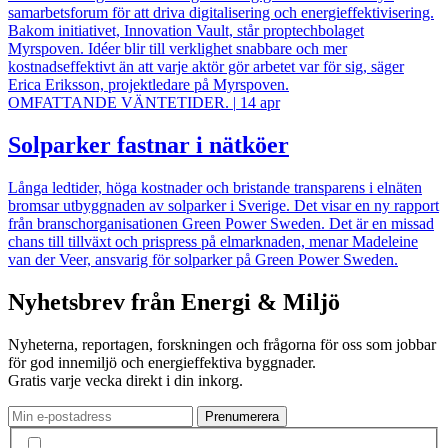
samarbetsforum för att driva digitalisering och energieffektivisering.
Bakom initiativet, Innovation Vault, står proptechbolaget
Myrspoven. Idéer blir till verklighet snabbare och mer
kostnadseffektivt än att varje aktör gör arbetet var för sig, säger
Erica Eriksson, projektledare på Myrspoven.
OMFATTANDE VÄNTETIDER.
|
14 apr
Solparker fastnar i nätköer
Långa ledtider, höga kostnader och bristande transparens i elnäten
bromsar utbyggnaden av solparker i Sverige. Det visar en ny rapport
från branschorganisationen Green Power Sweden. Det är en missad
chans till tillväxt och prispress på elmarknaden, menar Madeleine
van der Veer, ansvarig för solparker på Green Power Sweden.
Nyhetsbrev från Energi & Miljö
Nyheterna, reportagen, forskningen och frågorna för oss som jobbar
för god innemiljö och energieffektiva byggnader.
Gratis varje vecka direkt i din inkorg.