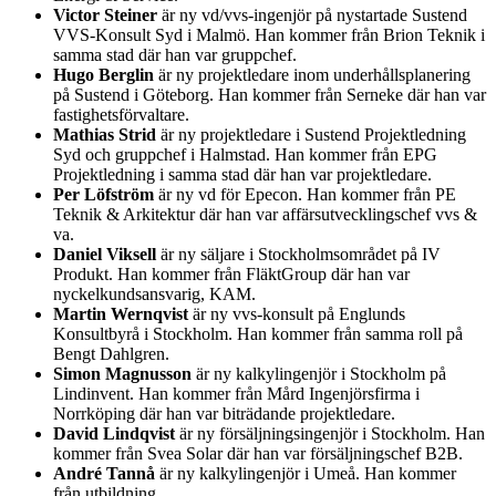
Victor Steiner
är ny vd/vvs-ingenjör på nystartade Sustend
VVS-Konsult Syd i Malmö. Han kommer från Brion Teknik i
samma stad där han var gruppchef.
Hugo Berglin
är ny projektledare inom underhållsplanering
på Sustend i Göteborg. Han kommer från Serneke där han var
fastighetsförvaltare.
Mathias Strid
är ny projektledare i Sustend Projektledning
Syd och gruppchef i Halmstad. Han kommer från EPG
Projektledning i samma stad där han var projektledare.
Per Löfström
är ny vd för Epecon. Han kommer från PE
Teknik & Arkitektur där han var affärsutvecklingschef vvs &
va.
Daniel Viksell
är ny säljare i Stockholmsområdet på IV
Produkt. Han kommer från FläktGroup där han var
nyckelkundsansvarig, KAM.
Martin Wernqvist
är ny vvs-konsult på Englunds
Konsultbyrå i Stockholm. Han kommer från samma roll på
Bengt Dahlgren.
Simon Magnusson
är ny kalkylingenjör i Stockholm på
Lindinvent. Han kommer från Mård Ingenjörsfirma i
Norrköping där han var biträdande projektledare.
David Lindqvist
är ny försäljningsingenjör i Stockholm. Han
kommer från Svea Solar där han var försäljningschef B2B.
André Tannå
är ny kalkylingenjör i Umeå. Han kommer
från utbildning.