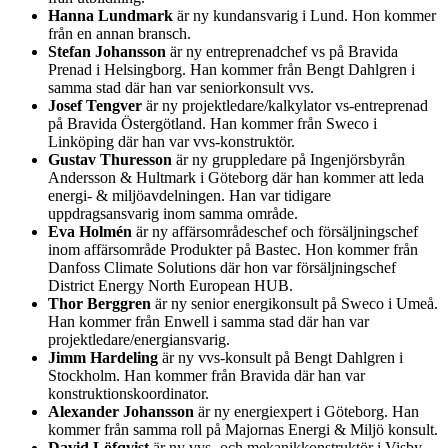
Hanna Lundmark
är ny kundansvarig i Lund. Hon kommer
från en annan bransch.
Stefan Johansson
är ny entreprenadchef vs på Bravida
Prenad i Helsingborg. Han kommer från Bengt Dahlgren i
samma stad där han var seniorkonsult vvs.
Josef Tengver
är ny projektledare/kalkylator vs-entreprenad
på Bravida Östergötland. Han kommer från Sweco i
Linköping där han var vvs-konstruktör.
Gustav Thuresson
är ny gruppledare på Ingenjörsbyrån
Andersson & Hultmark i Göteborg där han kommer att leda
energi- & miljöavdelningen. Han var tidigare
uppdragsansvarig inom samma område.
Eva Holmén
är ny affärsområdeschef och försäljningschef
inom affärsområde Produkter på Bastec. Hon kommer från
Danfoss Climate Solutions där hon var försäljningschef
District Energy North European HUB.
Thor Berggren
är ny senior energikonsult på Sweco i Umeå.
Han kommer från Enwell i samma stad där han var
projektledare/energiansvarig.
Jimm Hardeling
är ny vvs-konsult på Bengt Dahlgren i
Stockholm. Han kommer från Bravida där han var
konstruktionskoordinator.
Alexander Johansson
är ny energiexpert i Göteborg. Han
kommer från samma roll på Majornas Energi & Miljö konsult.
David Löfqvist
är ny vvs- och mekanikkonstruktör i Visby.