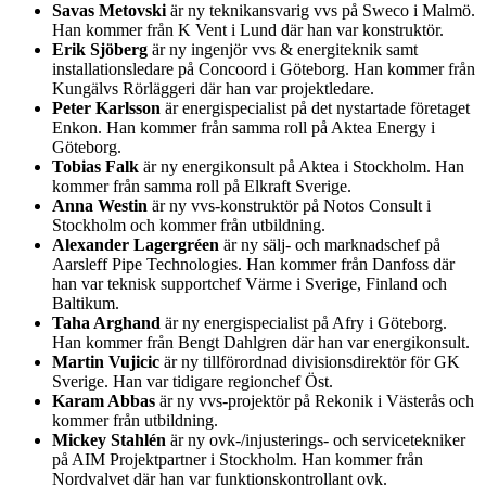
Savas Metovski
är ny teknikansvarig vvs på Sweco i Malmö.
Han kommer från K Vent i Lund där han var konstruktör.
Erik Sjöberg
är ny ingenjör vvs & energiteknik samt
installationsledare på Concoord i Göteborg. Han kommer från
Kungälvs Rörläggeri där han var projektledare.
Peter Karlsson
är energispecialist på det nystartade företaget
Enkon. Han kommer från samma roll på Aktea Energy i
Göteborg.
Tobias Falk
är ny energikonsult på Aktea i Stockholm. Han
kommer från samma roll på Elkraft Sverige.
Anna Westin
är ny vvs-konstruktör på Notos Consult i
Stockholm och kommer från utbildning.
Alexander Lagergréen
är ny sälj- och marknadschef på
Aarsleff Pipe Technologies. Han kommer från Danfoss där
han var teknisk supportchef Värme i Sverige, Finland och
Baltikum.
Taha Arghand
är ny energispecialist på Afry i Göteborg.
Han kommer från Bengt Dahlgren där han var energikonsult.
Martin Vujicic
är ny tillförordnad divisionsdirektör för GK
Sverige. Han var tidigare regionchef Öst.
Karam Abbas
är ny vvs-projektör på Rekonik i Västerås och
kommer från utbildning.
Mickey Stahlén
är ny ovk-/injusterings- och servicetekniker
på AIM Projektpartner i Stockholm. Han kommer från
Nordvalvet där han var funktionskontrollant ovk.