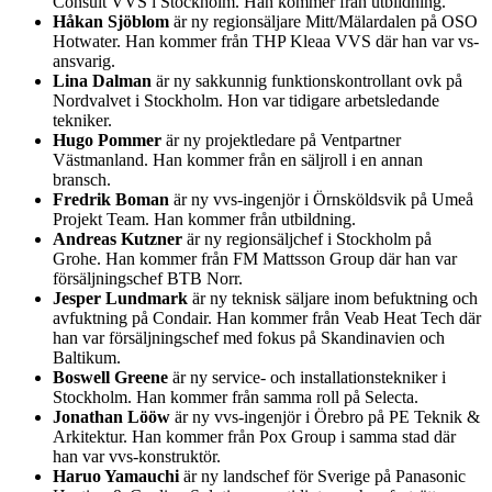
Consult VVS i Stockholm. Han kommer från utbildning.
Håkan Sjöblom
är ny regionsäljare Mitt/Mälardalen på OSO
Hotwater. Han kommer från THP Kleaa VVS där han var vs-
ansvarig.
Lina Dalman
är ny sakkunnig funktionskontrollant ovk på
Nordvalvet i Stockholm. Hon var tidigare arbetsledande
tekniker.
Hugo Pommer
är ny projektledare på Ventpartner
Västmanland. Han kommer från en säljroll i en annan
bransch.
Fredrik Boman
är ny vvs-ingenjör i Örnsköldsvik på Umeå
Projekt Team. Han kommer från utbildning.
Andreas Kutzner
är ny regionsäljchef i Stockholm på
Grohe. Han kommer från FM Mattsson Group där han var
försäljningschef BTB Norr.
Jesper Lundmark
är ny teknisk säljare inom befuktning och
avfuktning på Condair. Han kommer från Veab Heat Tech där
han var försäljningschef med fokus på Skandinavien och
Baltikum.
Boswell Greene
är ny service- och installationstekniker i
Stockholm. Han kommer från samma roll på Selecta.
Jonathan Lööw
är ny vvs-ingenjör i Örebro på PE Teknik &
Arkitektur. Han kommer från Pox Group i samma stad där
han var vvs-konstruktör.
Haruo Yamauchi
är ny landschef för Sverige på Panasonic