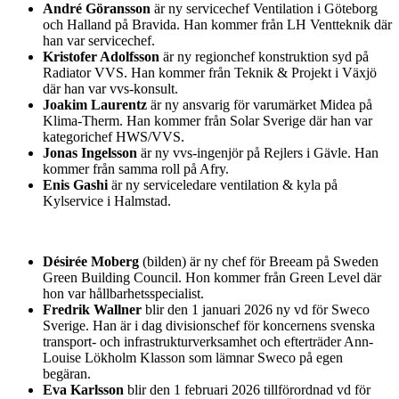
André Göransson
är ny servicechef Ventilation i Göteborg
och Halland på Bravida. Han kommer från LH Ventteknik där
han var servicechef.
Kristofer Adolfsson
är ny regionchef konstruktion syd på
Radiator VVS. Han kommer från Teknik & Projekt i Växjö
där han var vvs-konsult.
Joakim Laurentz
är ny ansvarig för varumärket Midea på
Klima-Therm. Han kommer från Solar Sverige där han var
kategorichef HWS/VVS.
Jonas Ingelsson
är ny vvs-ingenjör på Rejlers i Gävle. Han
kommer från samma roll på Afry.
Enis Gashi
är ny serviceledare ventilation & kyla på
Kylservice i Halmstad.
Désirée Moberg
(bilden) är ny chef för Breeam på Sweden
Green Building Council. Hon kommer från Green Level där
hon var hållbarhetsspecialist.
Fredrik Wallner
blir den 1 januari 2026 ny vd för Sweco
Sverige. Han är i dag divisionschef för koncernens svenska
transport- och infrastrukturverksamhet och efterträder Ann-
Louise Lökholm Klasson som lämnar Sweco på egen
begäran.
Eva Karlsson
blir den 1 februari 2026 tillförordnad vd för