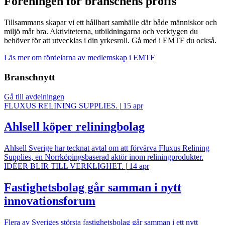
Föreningen för branschens proffs
Tillsammans skapar vi ett hållbart samhälle där både människor och
miljö mår bra. Aktiviteterna, utbildningarna och verktygen du
behöver för att utvecklas i din yrkesroll. Gå med i EMTF du också.
Läs mer om fördelarna av medlemskap i EMTF
Branschnytt
Gå till avdelningen
FLUXUS RELINING SUPPLIES.
|
15 apr
Ahlsell köper reliningbolag
Ahlsell Sverige har tecknat avtal om att förvärva Fluxus Relining
Supplies, en Norrköpingsbaserad aktör inom reliningprodukter.
IDÉER BLIR TILL VERKLIGHET.
|
14 apr
Fastighetsbolag går samman i nytt
innovationsforum
Flera av Sveriges största fastighetsbolag går samman i ett nytt