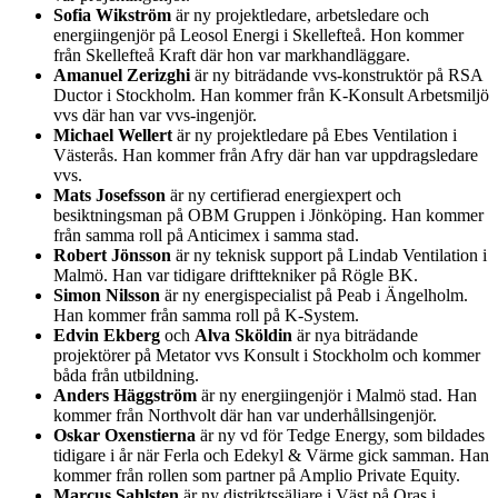
Sofia Wikström
är ny projektledare, arbetsledare och
energiingenjör på Leosol Energi i Skellefteå. Hon kommer
från Skellefteå Kraft där hon var markhandläggare.
Amanuel Zerizghi
är ny biträdande vvs-konstruktör på RSA
Ductor i Stockholm. Han kommer från K-Konsult Arbetsmiljö
vvs där han var vvs-ingenjör.
Michael Wellert
är ny projektledare på Ebes Ventilation i
Västerås. Han kommer från Afry där han var uppdragsledare
vvs.
Mats Josefsson
är ny certifierad energiexpert och
besiktningsman på OBM Gruppen i Jönköping. Han kommer
från samma roll på Anticimex i samma stad.
Robert Jönsson
är ny teknisk support på Lindab Ventilation i
Malmö. Han var tidigare drifttekniker på Rögle BK.
Simon Nilsson
är ny energispecialist på Peab i Ängelholm.
Han kommer från samma roll på K-System.
Edvin Ekberg
och
Alva Sköldin
är nya biträdande
projektörer på Metator vvs Konsult i Stockholm och kommer
båda från utbildning.
Anders Häggström
är ny energiingenjör i Malmö stad. Han
kommer från Northvolt där han var underhållsingenjör.
Oskar Oxenstierna
är ny vd för Tedge Energy, som bildades
tidigare i år när Ferla och Edekyl & Värme gick samman. Han
kommer från rollen som partner på Amplio Private Equity.
Marcus Sahlsten
är ny distriktssäljare i Väst på Oras i