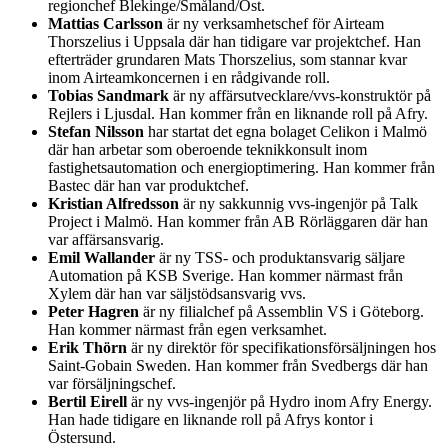
regionchef Blekinge/Småland/Öst.
Mattias Carlsson
är ny verksamhetschef för Airteam
Thorszelius i Uppsala där han tidigare var projektchef. Han
efterträder grundaren Mats Thorszelius, som stannar kvar
inom Airteamkoncernen i en rådgivande roll.
Tobias Sandmark
är ny affärsutvecklare/vvs-konstruktör på
Rejlers i Ljusdal. Han kommer från en liknande roll på Afry.
Stefan Nilsson
har startat det egna bolaget Celikon i Malmö
där han arbetar som oberoende teknikkonsult inom
fastighetsautomation och energioptimering. Han kommer från
Bastec där han var produktchef.
Kristian Alfredsson
är ny sakkunnig vvs-ingenjör på Talk
Project i Malmö. Han kommer från AB Rörläggaren där han
var affärsansvarig.
Emil Wallander
är ny TSS- och produktansvarig säljare
Automation på KSB Sverige. Han kommer närmast från
Xylem där han var säljstödsansvarig vvs.
Peter Hagren
är ny filialchef på Assemblin VS i Göteborg.
Han kommer närmast från egen verksamhet.
Erik Thörn
är ny direktör för specifikationsförsäljningen hos
Saint-Gobain Sweden. Han kommer från Svedbergs där han
var försäljningschef.
Bertil Eirell
är ny vvs-ingenjör på Hydro inom Afry Energy.
Han hade tidigare en liknande roll på Afrys kontor i
Östersund.