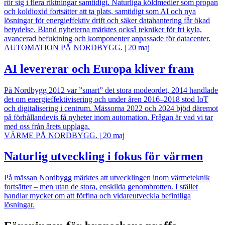
rör sig i flera riktningar samtidigt. Naturliga köldmedier som propan
och koldioxid fortsätter att ta plats, samtidigt som AI och nya
lösningar för energieffektiv drift och säker datahantering får ökad
betydelse. Bland nyheterna märktes också tekniker för fri kyla,
avancerad befuktning och komponenter anpassade för datacenter.
AUTOMATION PÅ NORDBYGG.
|
20 maj
AI levererar och Europa kliver fram
På Nordbygg 2012 var ”smart” det stora modeordet, 2014 handlade
det om energieffektivisering och under åren 2016–2018 stod IoT
och digitalisering i centrum. Mässorna 2022 och 2024 bjöd däremot
på förhållandevis få nyheter inom automation. Frågan är vad vi tar
med oss från årets upplaga.
VÄRME PÅ NORDBYGG.
|
20 maj
Naturlig utveckling i fokus för värmen
På mässan Nordbygg märktes att utvecklingen inom värmeteknik
fortsätter – men utan de stora, enskilda genombrotten. I stället
handlar mycket om att förfina och vidareutveckla befintliga
lösningar.