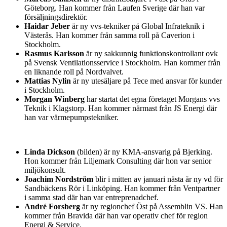
Göteborg. Han kommer från Laufen Sverige där han var
försäljningsdirektör.
Haidar Jeber
är ny vvs-tekniker på Global Infrateknik i
Västerås. Han kommer från samma roll på Caverion i
Stockholm.
Rasmus Karlsson
är ny sakkunnig funktionskontrollant ovk
på Svensk Ventilationsservice i Stockholm. Han kommer från
en liknande roll på Nordvalvet.
Mattias Nylin
är ny utesäljare på Tece med ansvar för kunder
i Stockholm.
Morgan Winberg
har startat det egna företaget Morgans vvs
Teknik i Klagstorp. Han kommer närmast från JS Energi där
han var värmepumpstekniker.
Linda Dickson
(bilden) är ny KMA-ansvarig på Bjerking.
Hon kommer från Liljemark Consulting där hon var senior
miljökonsult.
Joachim Nordström
blir i mitten av januari nästa år ny vd för
Sandbäckens Rör i Linköping. Han kommer från Ventpartner
i samma stad där han var entreprenadchef.
André Forsberg
är ny regionchef Öst på Assemblin VS. Han
kommer från Bravida där han var operativ chef för region
Energi & Service.