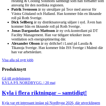
Heating & Cooling Solutions samtidigt som han fortsätter som
ansvarig för den nordiska regionen.
Patrik Svensson
är ny utesäljare på Tece med ansvar för
Västra Götaland och Halland. Han kommer från en liknande
roll på Roth Sverige.
Dick Sellberg
är ny distriktsansvarig säljare i syd. Även han
kommer från en liknande roll på Roth Sverige.
Jonas Dargaudas Mattsson
är ny ovk-kontrollant på DT
Facility Management. Han var tidigare tekniker inom
ventilation och energioptimering där.
Alexander Olsson
är ny driftchef i Lund på Lassila &
Tikanoja Sverige. Han kommer från ISS Sverige i Malmö där
han var arbetsledare.
Visa alla på nytt jobb
Produktnytt
Gå till avdelningen
KYLA PÅ NORDBYGG.
|
20 maj
Kyla i flera riktningar – samtidigt!
Kyla var ett intressant inslag på Nordbygg 2026, där utvecklingen