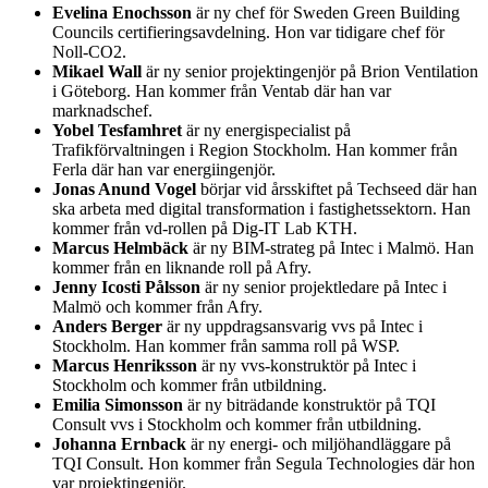
Evelina Enochsson
är ny chef för Sweden Green Building
Councils certifieringsavdelning. Hon var tidigare chef för
Noll-CO2.
Mikael Wall
är ny senior projektingenjör på Brion Ventilation
i Göteborg. Han kommer från Ventab där han var
marknadschef.
Yobel Tesfamhret
är ny energispecialist på
Trafikförvaltningen i Region Stockholm. Han kommer från
Ferla där han var energiingenjör.
Jonas Anund Vogel
börjar vid årsskiftet på Techseed där han
ska arbeta med digital transformation i fastighetssektorn. Han
kommer från vd-rollen på Dig-IT Lab KTH.
Marcus Helmbäck
är ny BIM-strateg på Intec i Malmö. Han
kommer från en liknande roll på Afry.
Jenny Icosti Pålsson
är ny senior projektledare på Intec i
Malmö och kommer från Afry.
Anders Berger
är ny uppdragsansvarig vvs på Intec i
Stockholm. Han kommer från samma roll på WSP.
Marcus Henriksson
är ny vvs-konstruktör på Intec i
Stockholm och kommer från utbildning.
Emilia Simonsson
är ny biträdande konstruktör på TQI
Consult vvs i Stockholm och kommer från utbildning.
Johanna Ernback
är ny energi- och miljöhandläggare på
TQI Consult. Hon kommer från Segula Technologies där hon
var projektingenjör.