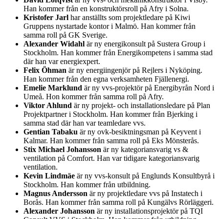
Han kommer från en konstruktörsroll på Afry i Solna.
Kristofer Jarl
har anställts som projektledare på Kiwi
Gruppens nystartade kontor i Malmö. Han kommer från
samma roll på GK Sverige.
Alexander Widahl
är ny energikonsult på Sustera Group i
Stockholm. Han kommer från Energikompetens i samma stad
där han var energiexpert.
Felix Öhman
är ny energiingenjör på Rejlers i Nyköping.
Han kommer från den egna verksamheten Fjällenergi.
Emelie Marklund
är ny vvs-projektör på Energibyrån Nord i
Umeå. Hon kommer från samma roll på Afry.
Viktor Ahlund
är ny projekt- och installationsledare på Plan
Projektpartner i Stockholm. Han kommer från Bjerking i
samma stad där han var teamledare vvs.
Gentian Tabaku
är ny ovk-besiktningsman på Keyvent i
Kalmar. Han kommer från samma roll på Eks Mönsterås.
Stix Michael Johansson
är ny kategoriansvarig vs &
ventilation på Comfort. Han var tidigare kategoriansvarig
ventilation.
Kevin Lindmäe
är ny vvs-konsult på Englunds Konsultbyrå i
Stockholm. Han kommer från utbildning.
Magnus Andersson
är ny projektledare vvs på Instatech i
Borås. Han kommer från samma roll på Kungälvs Rörläggeri.
Alexander Johansson
är ny installationsprojektör på TQI