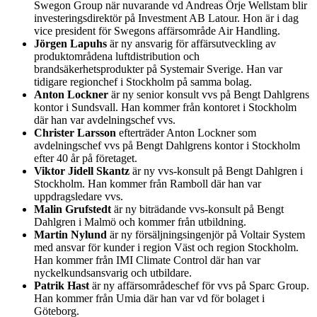
Swegon Group när nuvarande vd Andreas Örje Wellstam blir
investeringsdirektör på Investment AB Latour. Hon är i dag
vice president för Swegons affärsområde Air Handling.
Jörgen Lapuhs
är ny ansvarig för affärsutveckling av
produktområdena luftdistribution och
brandsäkerhetsprodukter på Systemair Sverige. Han var
tidigare regionchef i Stockholm på samma bolag.
Anton Lockner
är ny senior konsult vvs på Bengt Dahlgrens
kontor i Sundsvall. Han kommer från kontoret i Stockholm
där han var avdelningschef vvs.
Christer Larsson
efterträder Anton Lockner som
avdelningschef vvs på Bengt Dahlgrens kontor i Stockholm
efter 40 år på företaget.
Viktor Jidell Skantz
är ny vvs-konsult på Bengt Dahlgren i
Stockholm. Han kommer från Ramboll där han var
uppdragsledare vvs.
Malin Grufstedt
är ny biträdande vvs-konsult på Bengt
Dahlgren i Malmö och kommer från utbildning.
Martin Nylund
är ny försäljningsingenjör på Voltair System
med ansvar för kunder i region Väst och region Stockholm.
Han kommer från IMI Climate Control där han var
nyckelkundsansvarig och utbildare.
Patrik Hast
är ny affärsområdeschef för vvs på Sparc Group.
Han kommer från Umia där han var vd för bolaget i
Göteborg.