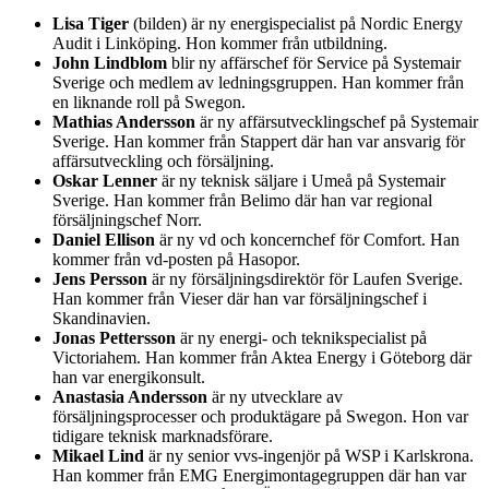
Lisa Tiger
(bilden) är ny energispecialist på Nordic Energy
Audit i Linköping. Hon kommer från utbildning.
John Lindblom
blir ny affärschef för Service på Systemair
Sverige och medlem av ledningsgruppen. Han kommer från
en liknande roll på Swegon.
Mathias Andersson
är ny affärsutvecklingschef på Systemair
Sverige. Han kommer från Stappert där han var ansvarig för
affärsutveckling och försäljning.
Oskar Lenner
är ny teknisk säljare i Umeå på Systemair
Sverige. Han kommer från Belimo där han var regional
försäljningschef Norr.
Daniel Ellison
är ny vd och koncernchef för Comfort. Han
kommer från vd-posten på Hasopor.
Jens Persson
är ny försäljningsdirektör för Laufen Sverige.
Han kommer från Vieser där han var försäljningschef i
Skandinavien.
Jonas Pettersson
är ny energi- och teknikspecialist på
Victoriahem. Han kommer från Aktea Energy i Göteborg där
han var energikonsult.
Anastasia Andersson
är ny utvecklare av
försäljningsprocesser och produktägare på Swegon. Hon var
tidigare teknisk marknadsförare.
Mikael Lind
är ny senior vvs-ingenjör på WSP i Karlskrona.
Han kommer från EMG Energimontagegruppen där han var