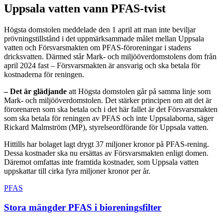
Uppsala vatten vann PFAS-tvist
Högsta domstolen meddelade den 1 april att man inte beviljar
prövningstillstånd i det uppmärksammade målet mellan Uppsala
vatten och Försvarsmakten om PFAS-föroreningar i stadens
dricksvatten. Därmed står Mark- och miljööverdomstolens dom från
april 2024 fast – Försvarsmakten är ansvarig och ska betala för
kostnaderna för reningen.
– Det är glädjande
att Högsta domstolen går på samma linje som
Mark- och miljööverdomstolen. Det stärker principen om att det är
förorenaren som ska betala och i det här fallet är det Försvarsmakten
som ska betala för reningen av PFAS och inte Uppsalaborna, säger
Rickard Malmström (MP), styrelseordförande för Uppsala vatten.
Hittills har bolaget lagt drygt 37 miljoner kronor på PFAS-rening.
Dessa kostnader ska nu ersättas av Försvarsmakten enligt domen.
Däremot omfattas inte framtida kostnader, som Uppsala vatten
uppskattar till cirka fyra miljoner kronor per år.
PFAS
Stora mängder PFAS i bioreningsfilter