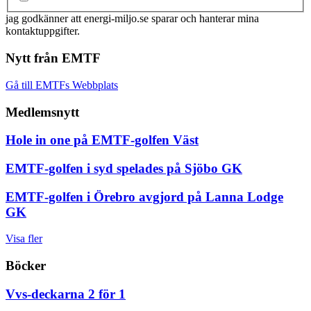
jag godkänner att energi-miljo.se sparar och hanterar mina
kontaktuppgifter.
Nytt från EMTF
Gå till EMTFs Webbplats
Medlemsnytt
Hole in one på EMTF-golfen Väst
EMTF-golfen i syd spelades på Sjöbo GK
EMTF-golfen i Örebro avgjord på Lanna Lodge
GK
Visa fler
Böcker
Vvs-deckarna 2 för 1