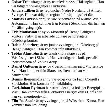
Oskar Trönnhagen
är ny teamledare vvs i Hälsingland. Han
var tidigare vvs-ingenjör i Hudiksvall.
Anders Lithén
är ny regionchef Nedre Norrland på Ahlsell
Sverige. Han var tidigare regional försäljningschef där.
Mattias Larsson
är ny säljare Automation på Malthe Winje
Automation. Han kommer från Regin i Stockholm där han var
försäljningsingenjör.
Eric Mattiasson
är ny vvs-konsult på Bengt Dahlgrens
kontor i Visby. Han arbetade tidigare på företagets
Göteborgskontor.
Robin Söderberg
är ny junior vvs-ingenjör i Göteborg på
Bengt Dahlgren. Han kommer från utbildning.
Tobias Almström
är ny teknisk förvaltare vvs på
Västfastigheter i Skövde. Han var tidigare teknikspecialist
industrimedia på Volvo Group.
Daniel Onttonen
är ny ovk-besikningsman på OVK-service
Syd. Han kommer från Skorstenseliten där han var
hantverkare.
Dennis Ikonomidis
är ny vvs-projektör på Facil Consult i
Stockholm. Han kommer från utbildning.
Carl-Johan Rydman
har startat det egna bolaget Energiplan
Väst. Han kommer från Elektrokyl Energiteknik i Borås där
han var energiprojektör.
Elio Joe Saade
är ny vvs-ingenjör på Wikström i Kinna. Han
kommer från utbildning.