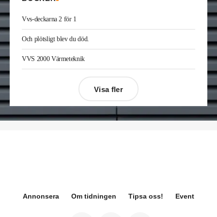
Joakim Laurentz
är ny ansvarig för varumärket
Midea på Klima-Therm. Han kommer från Solar
Vvs-deckarna 2 för 1
Sverige där han var kategorichef HWS/VVS.
Jonas Ingelsson
är ny vvs-ingenjör på Rejlers i
Och plötsligt blev du död.
Gävle. Han kommer från samma roll på Afry.
Enis Gashi
är ny serviceledare ventilation & kyla
VVS 2000 Värmeteknik
på Kylservice i Halmstad.
Visa fler
Désirée Moberg
(bilden) är ny chef för Breeam
på Sweden Green Building Council. Hon kommer
från Green Level där hon var
hållbarhetsspecialist.
Fredrik Wallner
blir den 1 januari 2026 ny vd för
Sweco Sverige. Han är i dag divisionschef för
koncernens svenska transport- och
infrastrukturverksamhet och efterträder Ann-
Louise Lökholm Klasson som lämnar Sweco på
egen begäran.
Annonsera
Om tidningen
Tipsa oss!
Event
Eva Karlsson
blir den 1 februari 2026
tillförordnad vd för Swegon Group när nuvarande