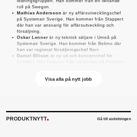
ledningsgruppen. Han kommer från en liknande
roll på Swegon.
Mathias Andersson
är ny affärsutvecklingschef
på Systemair Sverige. Han kommer från Stappert
där han var ansvarig för affärsutveckling och
försäljning.
Oskar Lenner
är ny teknisk säljare i Umeå på
Systemair Sverige. Han kommer från Belimo där
han var regional försäljningschef Norr.
Daniel Ellison
är ny vd och koncernchef för
Comfort. Han kommer från vd-posten på Hasopor.
Jens Persson
är ny försäljningsdirektör för
Laufen Sverige. Han kommer från Vieser där han
Visa alla på nytt jobb
var försäljningschef i Skandinavien.
Jonas Pettersson
är ny energi- och
teknikspecialist på Victoriahem. Han kommer från
Aktea Energy i Göteborg där han var
energikonsult.
Anastasia Andersson
är ny utvecklare av
försäljningsprocesser och produktägare på
PRODUKTNYTT
Gå till avdelningen
Swegon. Hon var tidigare teknisk marknadsförare.
Mikael Lind
är ny senior vvs-ingenjör på WSP i
Karlskrona. Han kommer från EMG