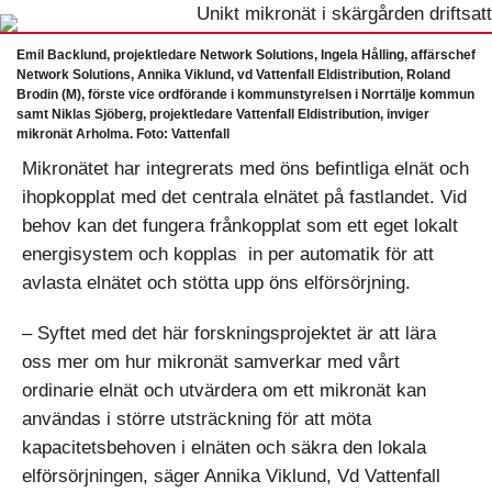
Emil Backlund, projektledare Network Solutions, Ingela Hålling, affärschef
Network Solutions, Annika Viklund, vd Vattenfall Eldistribution, Roland
Brodin (M), förste vice ordförande i kommunstyrelsen i Norrtälje kommun
samt Niklas Sjöberg, projektledare Vattenfall Eldistribution, inviger
mikronät Arholma. Foto: Vattenfall
Mikronätet har integrerats med öns befintliga elnät och
ihopkopplat med det centrala elnätet på fastlandet. Vid
behov kan det fungera frånkopplat som ett eget lokalt
energisystem och kopplas in per automatik för att
avlasta elnätet och stötta upp öns elförsörjning.
– Syftet med det här forskningsprojektet är att lära
oss mer om hur mikronät samverkar med vårt
ordinarie elnät och utvärdera om ett mikronät kan
användas i större utsträckning för att möta
kapacitetsbehoven i elnäten och säkra den lokala
elförsörjningen, säger Annika Viklund, Vd Vattenfall