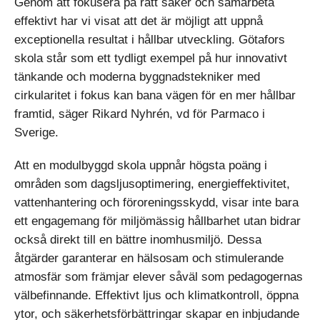
Genom att fokusera på rätt saker och samarbeta
effektivt har vi visat att det är möjligt att uppnå
exceptionella resultat i hållbar utveckling. Götafors
skola står som ett tydligt exempel på hur innovativt
tänkande och moderna byggnadstekniker med
cirkularitet i fokus kan bana vägen för en mer hållbar
framtid, säger Rikard Nyhrén, vd för Parmaco i
Sverige.
Att en modulbyggd skola uppnår högsta poäng i
områden som dagsljusoptimering, energieffektivitet,
vattenhantering och föroreningsskydd, visar inte bara
ett engagemang för miljömässig hållbarhet utan bidrar
också direkt till en bättre inomhusmiljö. Dessa
åtgärder garanterar en hälsosam och stimulerande
atmosfär som främjar elever såväl som pedagogernas
välbefinnande. Effektivt ljus och klimatkontroll, öppna
ytor, och säkerhetsförbättringar skapar en inbjudande