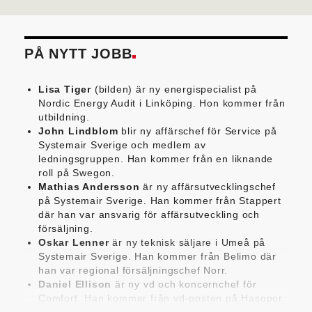
PÅ NYTT JOBB
Lisa Tiger
(bilden) är ny energispecialist på
Nordic Energy Audit i Linköping. Hon kommer från
utbildning.
John Lindblom
blir ny affärschef för Service på
Systemair Sverige och medlem av
ledningsgruppen. Han kommer från en liknande
roll på Swegon.
Mathias Andersson
är ny affärsutvecklingschef
på Systemair Sverige. Han kommer från Stappert
där han var ansvarig för affärsutveckling och
försäljning.
Oskar Lenner
är ny teknisk säljare i Umeå på
Systemair Sverige. Han kommer från Belimo där
han var regional försäljningschef Norr.
Daniel Ellison
är ny vd och koncernchef för
Comfort. Han kommer från vd-posten på Hasopor.
Jens Persson
är ny försäljningsdirektör för