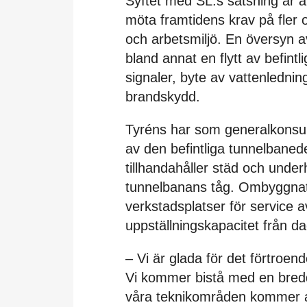
Syftet med SL:s satsning är 
möta framtidens krav på fler o
och arbetsmiljö. En översyn 
bland annat en flytt av befint
signaler, byte av vattenlednin
brandskydd.
Tyréns har som generalkonsul
av den befintliga tunnelbaned
tillhandahåller städ och under
tunnelbanans tåg. Ombyggnati
verkstadsplatser för service 
uppställningskapacitet från dag
– Vi är glada för det förtroen
Vi kommer bistå med en bred
våra teknikområden kommer a