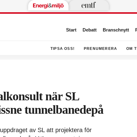
Start
Debatt
Branschnytt
TIPSA OSS!
PRENUMERERA
OM T
alkonsult när SL
issne tunnelbanedepå
uppdraget av SL att projektera för