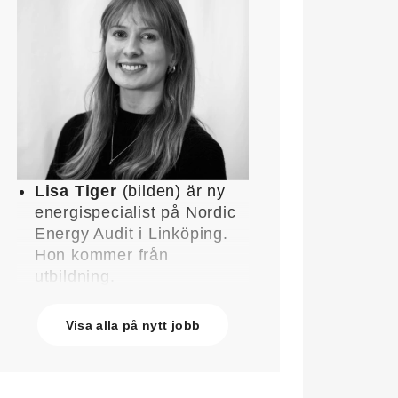
Lisa Tiger
(bilden) är ny
energispecialist på Nordic
Energy Audit i Linköping.
Hon kommer från
utbildning.
John Lindblom
blir ny
affärschef för Service på
Visa alla på nytt jobb
Systemair Sverige och
medlem av
ledningsgruppen. Han