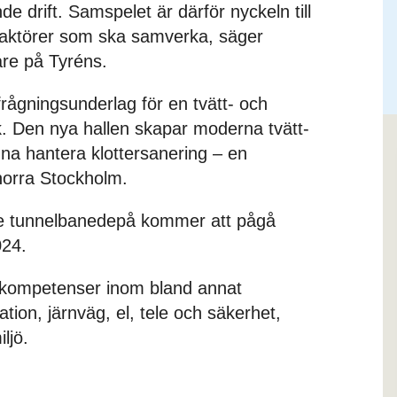
 drift. Samspelet är därför nyckeln till
a aktörer som ska samverka, säger
re på Tyréns.
frågningsunderlag för en tvätt- och
 Den nya hallen skapar moderna tvätt-
nna hantera klottersanering – en
norra Stockholm.
e tunnelbanedepå kommer att pågå
024.
d kompetenser inom bland annat
lation, järnväg, el, tele och säkerhet,
iljö.