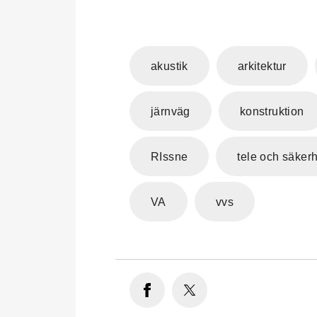
akustik
arkitektur
järnväg
konstruktion
RIssne
tele och säker
VA
vvs