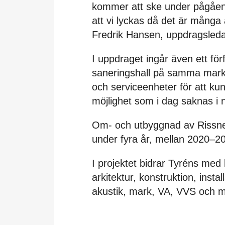
kommer att ske under pågående
att vi lyckas då det är mång
Fredrik Hansen, uppdragsleda
I uppdraget ingår även ett för
saneringshall på samma mark.
och serviceenheter för att ku
möjlighet som i dag saknas i 
Om- och utbyggnad av Rissn
under fyra år, mellan 2020–2
I projektet bidrar Tyréns me
arkitektur, konstruktion, instal
akustik, mark, VA, VVS och m