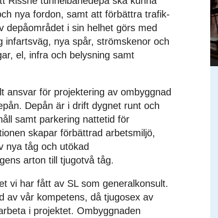
att Rissne tunnelbanedepå ska kunna
ch nya fordon, samt att förbättra trafik-
av depåområdet i sin helhet görs med
lig infartsväg, nya spår, strömskenor och
gar, el, infra och belysning samt
t ansvar för projektering av ombyggnad
epån. Depån är i drift dygnet runt och
håll samt parkering nattetid för
onen skapar förbättrad arbetsmiljö,
av nya tåg och utökad
ens arton till tjugotvå tåg.
det vi har fått av SL som generalkonsult.
d av vår kompetens, då tjugosex av
rbeta i projektet. Ombyggnaden