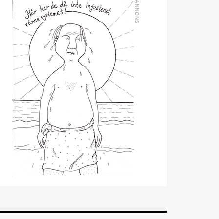
kommer från en liknande
roll på Swegon.
Mathias Andersson
är ny
affärsutvecklingschef på
Systemair Sverige. Han
kommer från Stappert där
han var ansvarig för
affärsutveckling och
försäljning.
Oskar Lenner
är ny
teknisk säljare i Umeå på
Systemair Sverige. Han
kommer från Belimo där
han var regional
försäljningschef Norr.
Daniel Ellison
är ny vd
och koncernchef för
Comfort. Han kommer från
vd-posten på Hasopor.