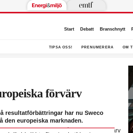
Start
Debatt
Branschnytt
TIPSA OSS!
PRENUMERERA
OM T
uropeiska förvärv
å resultatförbättringar har nu Sweco
 på den europeiska marknaden.