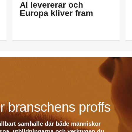
AI levererar och
Europa kliver fram
r branschens proffs
ållbart samhälle där både människor
erna, utbildningarna och verktygen du