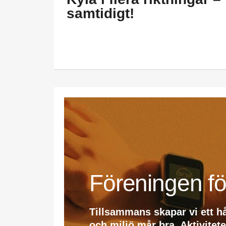
samtidigt!
Föreningen fö
Tillsammans skapar vi ett h
och miljö mår bra. Aktivitet