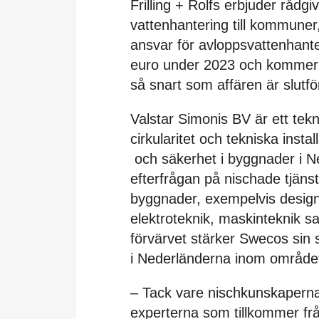
Frilling + Rolfs erbjuder rådg
vattenhantering till kommuner
ansvar för avloppsvattenhante
euro under 2023 och kommer
så snart som affären är slutfö
Valstar Simonis BV är ett tekn
cirkularitet och tekniska insta
och säkerhet i byggnader i 
efterfrågan på nischade tjänst
byggnader, exempelvis design 
elektroteknik, maskinteknik s
förvärvet stärker Swecos sin 
i Nederländerna inom området
– Tack vare nischkunskapern
experterna som tillkommer frå