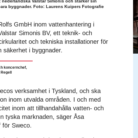
 nederländska Valstar Simonis och stärker sin
bara byggnader. Foto: Laurens Kuipers Fotografie
+ Rolfs GmbH inom vattenhantering i
lstar Simonis BV, ett teknik- och
irkularitet och tekniska installationer för
h säkerhet i byggnader.
h koncernchef,
 Regell
ecos verksamhet i Tyskland, och ska
ion inom utvalda områden. I och med
itet inom att tillhandahålla vatten- och
 den tyska marknaden, säger Åsa
 för Sweco.