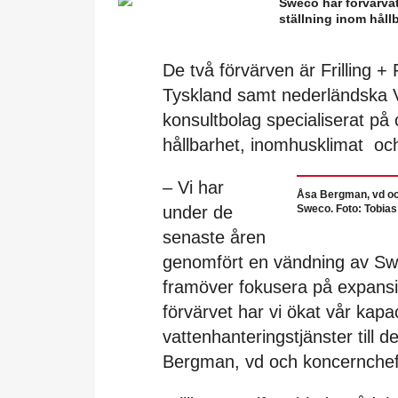
Sweco har förvärvat
ställning inom håll
De två förvärven är Frilling 
Tyskland samt nederländska Va
konsultbolag specialiserat på c
hållbarhet, inomhusklimat oc
– Vi har
Åsa Bergman, vd oc
under de
Sweco. Foto: Tobias
senaste åren
genomfört en vändning av Sw
framöver fokusera på expans
förvärvet har vi ökat vår kapac
vattenhanteringstjänster till
Bergman, vd och koncernchef