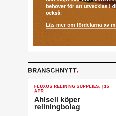
behöver för att utvecklas i 
också.
Läs mer om fördelarna av 
BRANSCHNYTT
FLUXUS RELINING SUPPLIES.
|
15
APR
Ahlsell köper
reliningbolag