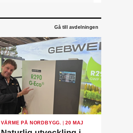
ledningsgruppen. Han
kommer från en liknande
roll på Swegon.
Gå till avdelningen
Mathias Andersson
är ny
affärsutvecklingschef på
Systemair Sverige. Han
kommer från Stappert där
han var ansvarig för
affärsutveckling och
försäljning.
Oskar Lenner
är ny
teknisk säljare i Umeå på
Systemair Sverige. Han
kommer från Belimo där
han var regional
försäljningschef Norr.
Daniel Ellison
är ny vd
VÄRME PÅ NORDBYGG.
|
20 MAJ
och koncernchef för
Naturlig utveckling i