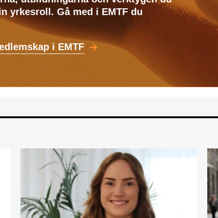
din yrkesroll. Gå med i EMTF du
medlemskap i EMTF