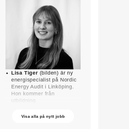
Lisa Tiger
(bilden) är ny
energispecialist på Nordic
Energy Audit i Linköping.
Hon kommer från
utbildning.
John Lindblom
blir ny
affärschef för Service på
Visa alla på nytt jobb
Systemair Sverige och
medlem av