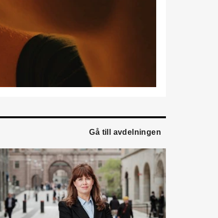
marknadsförare.
Mikael Lind
är ny senior
vvs-ingenjör på WSP i
Karlskrona. Han kommer
från EMG
Energimontagegruppen där
han var regionchef
Blekinge/Småland/Öst.
Mattias Carlsson
är ny
verksamhetschef för
Airteam Thorszelius i
Gå till avdelningen
Uppsala där han tidigare
var projektchef. Han
efterträder grundaren Mats
Thorszelius, som stannar
kvar inom
Airteamkoncernen i en
rådgivande roll.
Tobias Sandmark
är ny