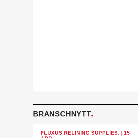
Föreningen fö
Tillsammans skapar vi ett h
och miljö mår bra. Aktivitet
behöver för att utvecklas i 
också.
Läs mer om fördelarna av 
BRANSCHNYTT
FLUXUS RELINING SUPPLIES.
|
15