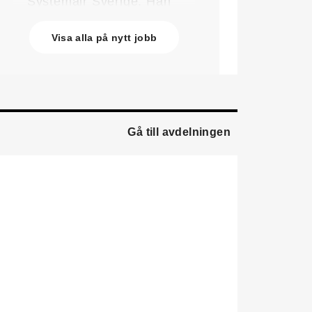
Systemair Sverige. Han
kommer från Stappert där
han var ansvarig för
Visa alla på nytt jobb
affärsutveckling och
försäljning.
Oskar Lenner
är ny
teknisk säljare i Umeå på
Systemair Sverige. Han
Gå till avdelningen
kommer från Belimo där
han var regional
försäljningschef Norr.
Daniel Ellison
är ny vd
och koncernchef för
Comfort. Han kommer från
vd-posten på Hasopor.
Jens Persson
är ny
försäljningsdirektör för
Laufen Sverige. Han
kommer från Vieser där