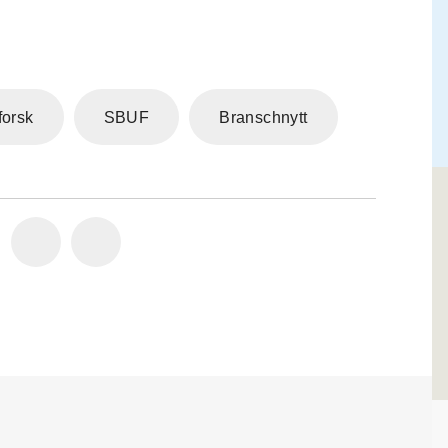
forsk
SBUF
Branschnytt