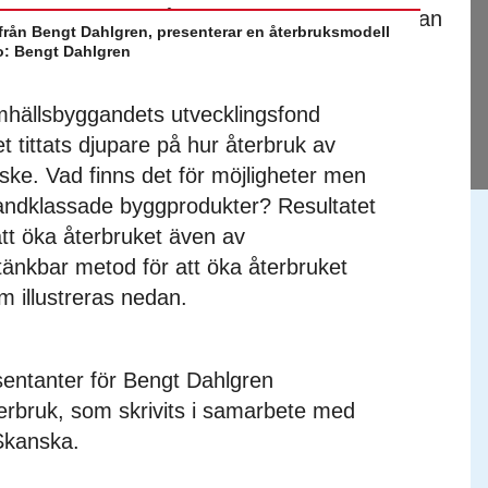
 från Bengt Dahlgren, presenterar en återbruksmodell
o: Bengt Dahlgren
Samhällsbyggandets utvecklingsfond
 tittats djupare på hur återbruk av
ke. Vad finns det för möjligheter men
randklassade byggprodukter? Resultatet
 att öka återbruket även av
änkbar metod för att öka återbruket
 illustreras nedan.
entanter för Bengt Dahlgren
terbruk, som skrivits i samarbete med
Skanska.