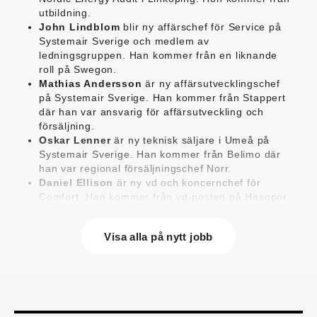
utbildning.
John Lindblom
blir ny affärschef för Service på
Systemair Sverige och medlem av
ledningsgruppen. Han kommer från en liknande
roll på Swegon.
Mathias Andersson
är ny affärsutvecklingschef
på Systemair Sverige. Han kommer från Stappert
där han var ansvarig för affärsutveckling och
försäljning.
Oskar Lenner
är ny teknisk säljare i Umeå på
Systemair Sverige. Han kommer från Belimo där
han var regional försäljningschef Norr.
Daniel Ellison
är ny vd och koncernchef för
Comfort. Han kommer från vd-posten på Hasopor.
Jens Persson
är ny försäljningsdirektör för
Laufen Sverige. Han kommer från Vieser där han
Visa alla på nytt jobb
var försäljningschef i Skandinavien.
Jonas Pettersson
är ny energi- och
teknikspecialist på Victoriahem. Han kommer från
Aktea Energy i Göteborg där han var
energikonsult.
Anastasia Andersson
är ny utvecklare av