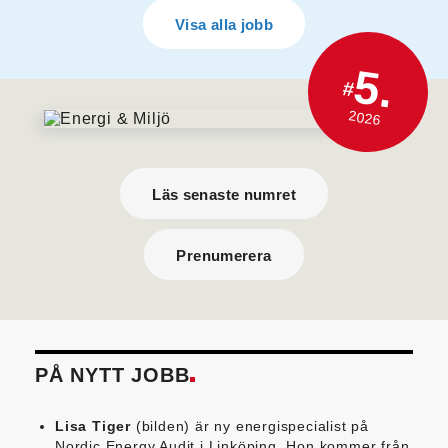
Visa alla jobb
5.
#
2026
Läs senaste numret
Prenumerera
PÅ NYTT JOBB
Lisa Tiger
(bilden) är ny energispecialist på
Nordic Energy Audit i Linköping. Hon kommer från