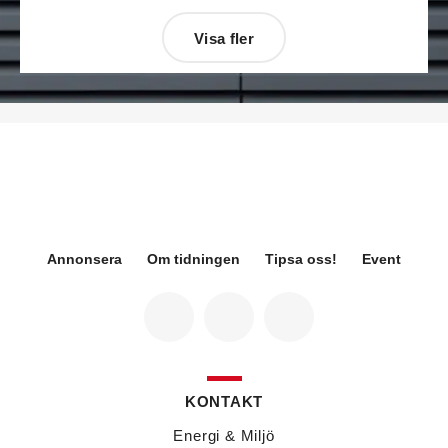
Visa fler
Désirée Moberg
(bilden) är ny chef för Breeam
på Sweden Green Building Council. Hon kommer
från Green Level där hon var
hållbarhetsspecialist.
Fredrik Wallner
blir den 1 januari 2026 ny vd för
Sweco Sverige. Han är i dag divisionschef för
koncernens svenska transport- och
infrastrukturverksamhet och efterträder Ann-
Louise Lökholm Klasson som lämnar Sweco på
egen begäran.
Annonsera
Om tidningen
Tipsa oss!
Event
Eva Karlsson
blir den 1 februari 2026
tillförordnad vd för Swegon Group när nuvarande
vd Andreas Örje Wellstam blir investeringsdirektör
på Investment AB Latour. Hon är i dag vice
president för Swegons affärsområde Air Handling.
Jörgen Lapuhs
är ny ansvarig för
affärsutveckling av produktområdena
KONTAKT
luftdistribution och brandsäkerhetsprodukter på
Systemair Sverige. Han var tidigare regionchef i
Energi & Miljö