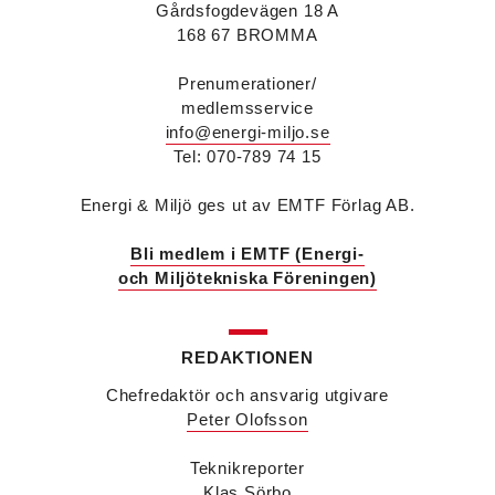
Stockholm på samma bolag.
Gårdsfogdevägen 18 A
Anton Lockner
är ny senior konsult vvs på Bengt
168 67 BROMMA
Dahlgrens kontor i Sundsvall. Han kommer från
kontoret i Stockholm där han var avdelningschef
Prenumerationer/
vvs.
medlemsservice
Christer Larsson
efterträder Anton Lockner som
info@energi-miljo.se
avdelningschef vvs på Bengt Dahlgrens kontor i
Stockholm efter 40 år på företaget.
Tel: 070-789 74 15
Viktor Jidell Skantz
är ny vvs-konsult på Bengt
Dahlgren i Stockholm. Han kommer från Ramboll
Energi & Miljö ges ut av EMTF Förlag AB.
där han var uppdragsledare vvs.
Malin Grufstedt
är ny biträdande vvs-konsult på
Bli medlem i EMTF (Energi-
Bengt Dahlgren i Malmö och kommer från
och Miljötekniska Föreningen)
utbildning.
Martin Nylund
är ny försäljningsingenjör på
Voltair System med ansvar för kunder i region
Väst och region Stockholm. Han kommer från IMI
REDAKTIONEN
Climate Control där han var nyckelkundsansvarig
Chefredaktör och ansvarig utgivare
och utbildare.
Peter Olofsson
Patrik Hast
är ny affärsområdeschef för vvs på
Sparc Group. Han kommer från Umia där han var
vd för bolaget i Göteborg.
Teknikreporter
Savas Metovski
är ny teknikansvarig vvs på
Klas Sörbo