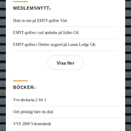
Skorstenseliten där han var hantverkare.
MEDLEMSNYTT
Dennis Ikonomidis
är ny vvs-projektör på Facil
Consult i Stockholm. Han kommer från utbildning.
Hole in one på EMTF-golfen Väst
Carl-Johan Rydman
har startat det egna bolaget
Energiplan Väst. Han kommer från Elektrokyl
EMTF-golfen i syd spelades på Sjöbo GK
Energiteknik i Borås där han var energiprojektör.
Elio Joe Saade
är ny vvs-ingenjör på Wikström i
Kinna. Han kommer från utbildning.
EMTF-golfen i Örebro avgjord på Lanna Lodge GK
André Göransson
är ny servicechef Ventilation i
Göteborg och Halland på Bravida. Han kommer
från LH Ventteknik där han var servicechef.
Visa fler
Kristofer Adolfsson
är ny regionchef
konstruktion syd på Radiator VVS. Han kommer
från Teknik & Projekt i Växjö där han var vvs-
konsult.
BÖCKER
Joakim Laurentz
är ny ansvarig för varumärket
Midea på Klima-Therm. Han kommer från Solar
Vvs-deckarna 2 för 1
Sverige där han var kategorichef HWS/VVS.
Jonas Ingelsson
är ny vvs-ingenjör på Rejlers i
Och plötsligt blev du död.
Gävle. Han kommer från samma roll på Afry.
Enis Gashi
är ny serviceledare ventilation & kyla
VVS 2000 Värmeteknik
på Kylservice i Halmstad.