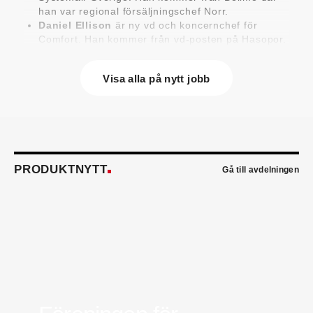
han var regional försäljningschef Norr.
Daniel Ellison
är ny vd och koncernchef för
Comfort. Han kommer från vd-posten på Hasopor.
Jens Persson
är ny försäljningsdirektör för
Laufen Sverige. Han kommer från Vieser där han
Visa alla på nytt jobb
var försäljningschef i Skandinavien.
Jonas Pettersson
är ny energi- och
teknikspecialist på Victoriahem. Han kommer från
Aktea Energy i Göteborg där han var
energikonsult.
Anastasia Andersson
är ny utvecklare av
försäljningsprocesser och produktägare på
PRODUKTNYTT
Gå till avdelningen
Swegon. Hon var tidigare teknisk marknadsförare.
Mikael Lind
är ny senior vvs-ingenjör på WSP i
Karlskrona. Han kommer från EMG
Energimontagegruppen där han var regionchef
Blekinge/Småland/Öst.
Mattias Carlsson
är ny verksamhetschef för
Airteam Thorszelius i Uppsala där han tidigare var
projektchef. Han efterträder grundaren Mats
Thorszelius, som stannar kvar inom
Airteamkoncernen i en rådgivande roll.