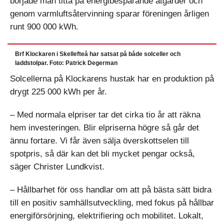
började man titta på energibesparande åtgärder och
genom varmluftsåtervinning sparar föreningen årligen
runt 900 000 kWh.
Brf Klockaren i Skellefteå har satsat på både solceller och
laddstolpar. Foto: Patrick Degerman
Solcellerna på Klockarens hustak har en produktion på
drygt 225 000 kWh per år.
– Med normala elpriser tar det cirka tio år att räkna
hem investeringen. Blir elpriserna högre så går det
ännu fortare. Vi får även sälja överskottselen till
spotpris, så där kan det bli mycket pengar också,
säger Christer Lundkvist.
– Hållbarhet för oss handlar om att på bästa sätt bidra
till en positiv samhällsutveckling, med fokus på hållbar
energiförsörjning, elektrifiering och mobilitet. Lokalt,