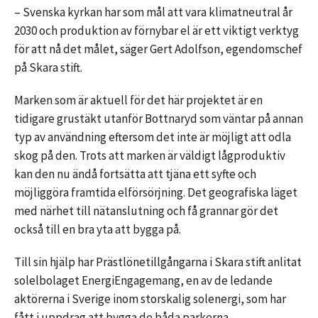
– Svenska kyrkan har som mål att vara klimatneutral år
2030 och produktion av förnybar el är ett viktigt verktyg
för att nå det målet, säger Gert Adolfson, egendomschef
på Skara stift.
Marken som är aktuell för det här projektet är en
tidigare grustäkt utanför Bottnaryd som väntar på annan
typ av användning eftersom det inte är möjligt att odla
skog på den. Trots att marken är väldigt lågproduktiv
kan den nu ändå fortsätta att tjäna ett syfte och
möjliggöra framtida elförsörjning. Det geografiska läget
med närhet till nätanslutning och få grannar gör det
också till en bra yta att bygga på.
Till sin hjälp har Prästlönetillgångarna i Skara stift anlitat
solelbolaget EnergiEngagemang, en av de ledande
aktörerna i Sverige inom storskalig solenergi, som har
fått i uppdrag att bygga de båda parkerna.