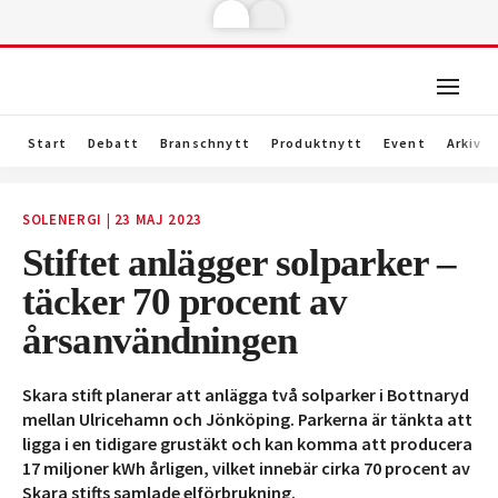
Start
Debatt
Branschnytt
Produktnytt
Event
Arkiv
SOLENERGI
|
23 MAJ 2023
Stiftet anlägger solparker –
täcker 70 procent av
årsanvändningen
Skara stift planerar att anlägga två solparker i Bottnaryd
mellan Ulricehamn och Jönköping. Parkerna är tänkta att
ligga i en tidigare grustäkt och kan komma att producera
17 miljoner kWh årligen, vilket innebär cirka 70 procent av
Skara stifts samlade elförbrukning.