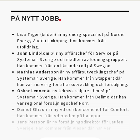
PÅ NYTT JOBB
Lisa Tiger
(bilden) är ny energispecialist på Nordic
Energy Audit i Linköping. Hon kommer från
utbildning.
John Lindblom
blir ny affärschef för Service på
Systemair Sverige och medlem av ledningsgruppen.
Han kommer från en liknande roll på Swegon.
Mathias Andersson
är ny affärsutvecklingschef på
Systemair Sverige. Han kommer från Stappert där
han var ansvarig för affärsutveckling och försäljning.
Oskar Lenner
är ny teknisk säljare i Umeå på
Systemair Sverige. Han kommer från Belimo där han
var regional försäljningschef Norr.
Daniel Ellison
är ny vd och koncernchef för Comfort.
Han kommer från vd-posten på Hasopor.
Jens Persson
är ny försäljningsdirektör för Laufen
Sverige. Han kommer från Vieser där han var
försäljningschef i Skandinavien.