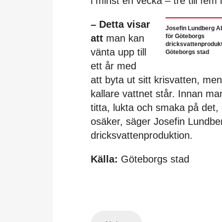
i minst en vecka – tre till fem
– Detta visar
Josefin Lundberg A
att
man kan
för Göteborgs
dricksvattenprodukt
vänta upp till
Göteborgs stad
ett år med
att byta ut sitt krisvatten, men
kallare vattnet står. Innan ma
titta, lukta och smaka på det
osäker, säger Josefin Lundb
dricksvattenproduktion.
Källa:
Göteborgs stad