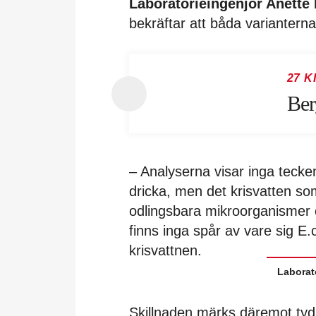
Laboratorieingenjör Anette
bekräftar att båda varianterna
27 K
Ber
– Analyserna visar inga tecken 
dricka, men det krisvatten som 
odlingsbara mikroorganismer 
finns inga spår av vare sig E.c
krisvattnen.
Laborat
Skillnaden märks däremot tyd