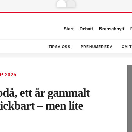
Start
Debatt
Branschnytt
TIPSA OSS!
PRENUMERERA
OM T
P 2025
då, ett år gammalt
rickbart – men lite