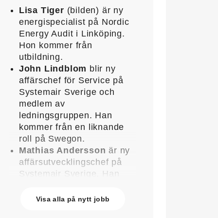
Lisa Tiger
(bilden) är ny
energispecialist på Nordic
Energy Audit i Linköping.
Hon kommer från
utbildning.
John Lindblom
blir ny
affärschef för Service på
Systemair Sverige och
medlem av
ledningsgruppen. Han
kommer från en liknande
roll på Swegon.
Mathias Andersson
är ny
affärsutvecklingschef på
Systemair Sverige. Han
kommer från Stappert där
han var ansvarig för
Visa alla på nytt jobb
affärsutveckling och