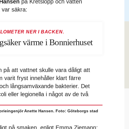
 Hansen
på Kretslopp och vatten
 var säkra:
ILOMETER NER I BACKEN.
gsäker värme i Bonnierhuset
på att vattnet skulle vara dåligt att
varit fryst innehåller klart färre
och långsamväxande bakterier. Det
oli eller legionella i något av de två
orieingenjör Anette Hansen. Foto: Göteborgs stad
ligt på smaken, enligt Emma Ziemann: