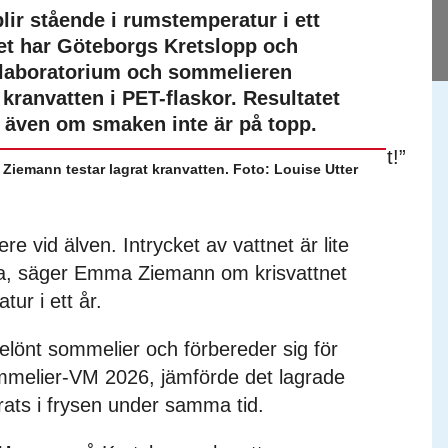
lir stående i rumstemperatur i ett
 det har Göteborgs Kretslopp och
tenlaboratorium och sommelieren
ranvatten i PET-flaskor. Resultatet
 – även om smaken inte är på topp.
iemann testar lagrat kranvatten. Foto: Louise Utter
re vid älven. Intrycket av vattnet är lite
cka, säger Emma Ziemann om krisvattnet
ur i ett år.
önt sommelier och förbereder sig för
ommelier-VM 2026, jämförde det lagrade
ats i frysen under samma tid.