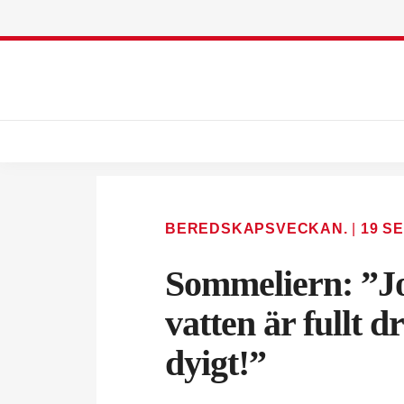
BEREDSKAPSVECKAN.
|
19 SE
Sommeliern: ”Jo
vatten är fullt d
dyigt!”