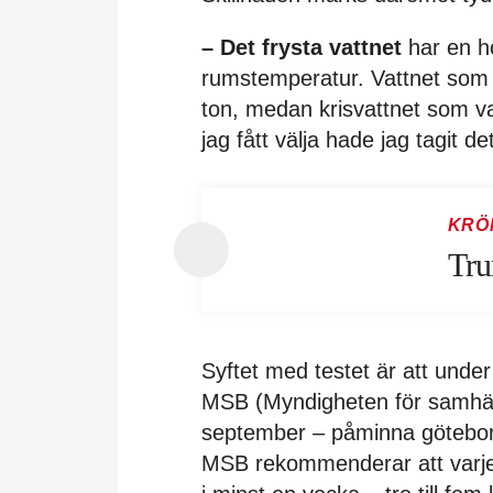
– Det frysta vattnet
har en hö
rumstemperatur. Vattnet som s
ton, medan krisvattnet som vari
jag fått välja hade jag tagit de
KRÖ
Tru
Syftet med testet är att und
MSB (Myndigheten för samhäl
september – påminna götebo
MSB rekommenderar att varje h