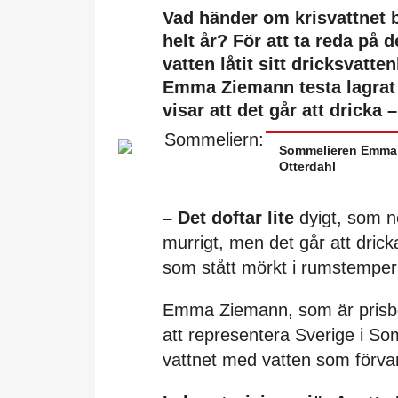
Vad händer om krisvattnet b
helt år? För att ta reda på
vatten låtit sitt dricksvat
Emma Ziemann testa lagrat k
visar att det går att dricka
Sommelieren Emma Z
Otterdahl
– Det doftar lite
dyigt, som ne
murrigt, men det går att dri
som stått mörkt i rumstemperat
Emma Ziemann, som är prisbel
att representera Sverige i S
vattnet med vatten som förvar