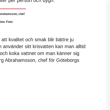
 liter per person och dygn.
brahamsson, chef
ion. Foto:
 att kvalitet och smak blir bättre ju
n använder sitt krisvatten kan man alltid
, och koka vattnet om man känner sig
erg Abrahamsson, chef för Göteborgs