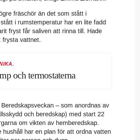
gre fräschör än det som stått i
tått i rumstemperatur har en lite fadd
t fryst får saliven att rinna till. Hade
t frysta vattnet.
NIKA.
mp och termostaterna
er Beredskapsveckan – som anordnas av
lsskydd och beredskap) med start 22
rgarna om vikten av hemberedskap.
ushåll har en plan för att ordna vatten