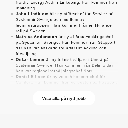
Nordic Energy Audit i Linköping. Hon kommer från
utbildning.
John Lindblom
blir ny affärschef för Service på
Systemair Sverige och medlem av
ledningsgruppen. Han kommer från en liknande
roll på Swegon.
Mathias Andersson
är ny affärsutvecklingschef
på Systemair Sverige. Han kommer från Stappert
där han var ansvarig för affärsutveckling och
försäljning.
Oskar Lenner
är ny teknisk säljare i Umeå på
Systemair Sverige. Han kommer från Belimo där
han var regional försäljningschef Norr.
Daniel Ellison
är ny vd och koncernchef för
Comfort. Han kommer från vd-posten på Hasopor.
Jens Persson
är ny försäljningsdirektör för
Laufen Sverige. Han kommer från Vieser där han
Visa alla på nytt jobb
var försäljningschef i Skandinavien.
Jonas Pettersson
är ny energi- och
teknikspecialist på Victoriahem. Han kommer från
Aktea Energy i Göteborg där han var
energikonsult.
Anastasia Andersson
är ny utvecklare av