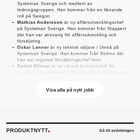
Systemair Sverige och medlem av
ledningsgruppen. Han kommer från en liknande
roll på Swegon.
Mathias Andersson
är ny affärsutvecklingschef
på Systemair Sverige. Han kommer från Stappert
där han var ansvarig för affärsutveckling och
försäljning.
Oskar Lenner
är ny teknisk säljare i Umeå på
Systemair Sverige. Han kommer från Belimo där
han var regional försäljningschef Norr.
Daniel Ellison
är ny vd och koncernchef för
Comfort. Han kommer från vd-posten på Hasopor.
Jens Persson
är ny försäljningsdirektör för
Laufen Sverige. Han kommer från Vieser där han
Visa alla på nytt jobb
var försäljningschef i Skandinavien.
Jonas Pettersson
är ny energi- och
teknikspecialist på Victoriahem. Han kommer från
Aktea Energy i Göteborg där han var
energikonsult.
Anastasia Andersson
är ny utvecklare av
försäljningsprocesser och produktägare på
PRODUKTNYTT
Gå till avdelningen
Swegon. Hon var tidigare teknisk marknadsförare.