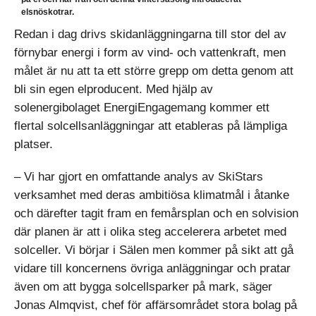
elsnöskotrar.
Redan i dag drivs skidanläggningarna till stor del av
förnybar energi i form av vind- och vattenkraft, men
målet är nu att ta ett större grepp om detta genom att
bli sin egen elproducent. Med hjälp av
solenergibolaget EnergiEngagemang kommer ett
flertal solcellsanläggningar att etableras på lämpliga
platser.
– Vi har gjort en omfattande analys av SkiStars
verksamhet med deras ambitiösa klimatmål i åtanke
och därefter tagit fram en femårsplan och en solvision
där planen är att i olika steg accelerera arbetet med
solceller. Vi börjar i Sälen men kommer på sikt att gå
vidare till koncernens övriga anläggningar och pratar
även om att bygga solcellsparker på mark, säger
Jonas Almqvist, chef för affärsområdet stora bolag på