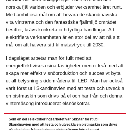
norska fjällvärlden och erbjuder verksamhet året runt.
Med ambitiösa mål om att bevara de skandinaviska
vita vintrarna och den fantastiska fjällmiljö området
besitter, krävs konkreta och tydliga handlingar. Att
elektrifiera verksamheten är en stor del av att nå sitt
mål om att halvera sitt klimatavtryck till 2030.
I dagsläget arbetar man för fullt med att
energieffektivisera sina fastigheter men också med att
skapa mer effektiv snöproduktion och succesivt byta
ut all belysning skidområdena till LED. Man har också
varit först ut i Skandinavien med att testa och utveckla
en pistmaskin som drivs på el och har från och denna
vintersäsong introducerat elsnöskotrar.
Som en del i elektrifieringsarbetet var SkiStar först ut i
Skandinavien med att testa och utveckla en pistmaskin som drivs
på el och har från och denna vintersäsong introducerat