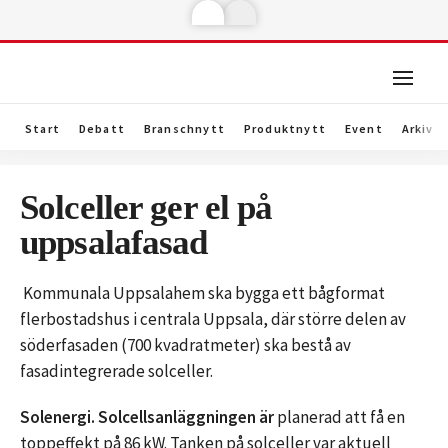
Start
Debatt
Branschnytt
Produktnytt
Event
Arkiv
Solceller ger el på
uppsalafasad
Kommunala Uppsalahem ska bygga ett bågformat
flerbostadshus i centrala Uppsala, där större delen av
söderfasaden (700 kvadratmeter) ska bestå av
fasadintegrerade solceller.
Solenergi. Solcellsanläggningen är
planerad att få en
toppeffekt på 86 kW. Tanken på solceller var aktuell