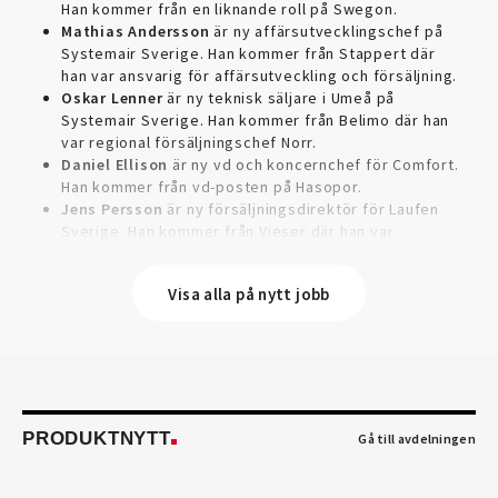
Han kommer från en liknande roll på Swegon.
Mathias Andersson
är ny affärsutvecklingschef på
Systemair Sverige. Han kommer från Stappert där
han var ansvarig för affärsutveckling och försäljning.
Oskar Lenner
är ny teknisk säljare i Umeå på
Systemair Sverige. Han kommer från Belimo där han
var regional försäljningschef Norr.
Daniel Ellison
är ny vd och koncernchef för Comfort.
Han kommer från vd-posten på Hasopor.
Jens Persson
är ny försäljningsdirektör för Laufen
Sverige. Han kommer från Vieser där han var
försäljningschef i Skandinavien.
Jonas Pettersson
är ny energi- och teknikspecialist
Visa alla på nytt jobb
på Victoriahem. Han kommer från Aktea Energy i
Göteborg där han var energikonsult.
Anastasia Andersson
är ny utvecklare av
försäljningsprocesser och produktägare på Swegon.
Hon var tidigare teknisk marknadsförare.
Mikael Lind
är ny senior vvs-ingenjör på WSP i
Karlskrona. Han kommer från EMG
PRODUKTNYTT
Gå till avdelningen
Energimontagegruppen där han var regionchef
Blekinge/Småland/Öst.