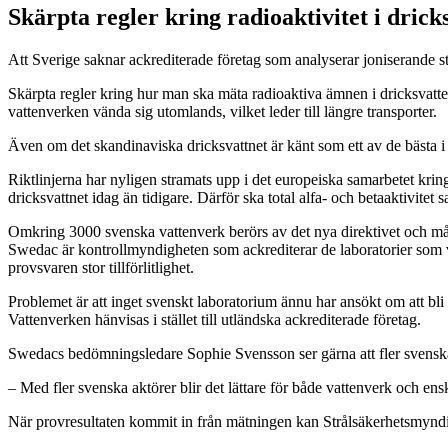
Skärpta regler kring radioaktivitet i drick
Att Sverige saknar ackrediterade företag som analyserar joniserande str
Skärpta regler kring hur man ska mäta radioaktiva ämnen i dricksvatte
vattenverken vända sig utomlands, vilket leder till längre transporter.
Även om det skandinaviska dricksvattnet är känt som ett av de bästa i v
Riktlinjerna har nyligen stramats upp i det europeiska samarbetet krin
dricksvattnet idag än tidigare. Därför ska total alfa- och betaaktivitet
Omkring 3000 svenska vattenverk berörs av det nya direktivet och måst
Swedac är kontrollmyndigheten som ackrediterar de laboratorier som vi
provsvaren stor tillförlitlighet.
Problemet är att inget svenskt laboratorium ännu har ansökt om att bli a
Vattenverken hänvisas i stället till utländska ackrediterade företag.
Swedacs bedömningsledare Sophie Svensson ser gärna att fler svenska 
– Med fler svenska aktörer blir det lättare för både vattenverk och en
När provresultaten kommit in från mätningen kan Strålsäkerhetsmynd