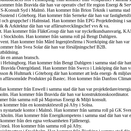
ommer från Bravida där han var operativ chef för region Energi & Ser
VS-Konsult Syd i Malmö. Han kommer från Brion Teknik i samma stad 
 Sustend i Göteborg. Han kommer från Serneke där han var fastighetsför
yd och gruppchef i Halmstad. Han kommer från EPG Projektledning i sam
 & Arkitektur där han var affärsutvecklingschef vvs & va.
kt. Han kommer från FläktGroup där han var nyckelkundsansvarig, K
å i Stockholm. Han kommer från samma roll på Bengt Dahlgren.
nvent. Han kommer från Mård Ingenjörsfirma i Norrköping där han var b
kommer från Svea Solar där han var försäljningschef B2B.
tbildning.
ån en annan bransch.
 i Helsingborg. Han kommer från Bengt Dahlgren i samma stad där han 
på Bravida Östergötland. Han kommer från Sweco i Linköping där han va
sson & Hultmark i Göteborg där han kommer att leda energi- & miljöa
m affärsområde Produkter på Bastec. Hon kommer från Danfoss Climate 
an kommer från Enwell i samma stad där han var projektledare/energi
holm. Han kommer från Bravida där han var konstruktionskoordinator.
mer från samma roll på Majornas Energi & Miljö konsult.
n kommer från en konstruktörsroll på Afry i Solna.
ns nystartade kontor i Malmö. Han kommer från samma roll på GK Sver
ockholm. Han kommer från Energikompetens i samma stad där han var e
 kommer från den egna verksamheten Fjällenergi.
 Umeå. Hon kommer från samma roll på Afry.