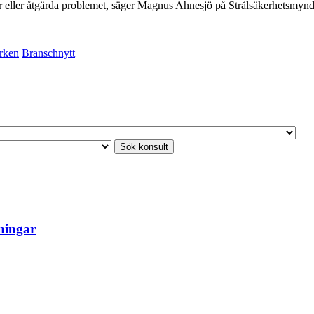
ser eller åtgärda problemet, säger Magnus Ahnesjö på Strålsäkerhetsmyn
rken
Branschnytt
ningar