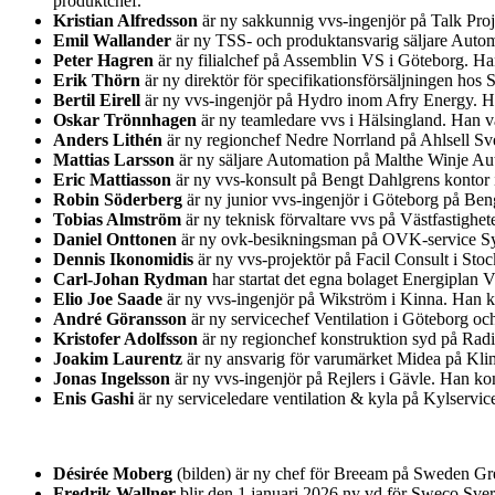
produktchef.
Kristian Alfredsson
är ny sakkunnig vvs-ingenjör på Talk Pro
Emil Wallander
är ny TSS- och produktansvarig säljare Auto
Peter Hagren
är ny filialchef på Assemblin VS i Göteborg. H
Erik Thörn
är ny direktör för specifikationsförsäljningen ho
Bertil Eirell
är ny vvs-ingenjör på Hydro inom Afry Energy. Han
Oskar Trönnhagen
är ny teamledare vvs i Hälsingland. Han va
Anders Lithén
är ny regionchef Nedre Norrland på Ahlsell Sver
Mattias Larsson
är ny säljare Automation på Malthe Winje Au
Eric Mattiasson
är ny vvs-konsult på Bengt Dahlgrens kontor i
Robin Söderberg
är ny junior vvs-ingenjör i Göteborg på Be
Tobias Almström
är ny teknisk förvaltare vvs på Västfastighet
Daniel Onttonen
är ny ovk-besikningsman på OVK-service Syd
Dennis Ikonomidis
är ny vvs-projektör på Facil Consult i St
Carl-Johan Rydman
har startat det egna bolaget Energiplan 
Elio Joe Saade
är ny vvs-ingenjör på Wikström i Kinna. Han k
André Göransson
är ny servicechef Ventilation i Göteborg o
Kristofer Adolfsson
är ny regionchef konstruktion syd på Rad
Joakim Laurentz
är ny ansvarig för varumärket Midea på Kl
Jonas Ingelsson
är ny vvs-ingenjör på Rejlers i Gävle. Han k
Enis Gashi
är ny serviceledare ventilation & kyla på Kylservic
Désirée Moberg
(bilden) är ny chef för Breeam på Sweden Gre
Fredrik Wallner
blir den 1 januari 2026 ny vd för Sweco Sver