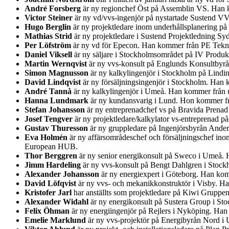
André Forsberg
är ny regionchef Öst på Assemblin VS. Han k
Victor Steiner
är ny vd/vvs-ingenjör på nystartade Sustend V
Hugo Berglin
är ny projektledare inom underhållsplanering på
Mathias Strid
är ny projektledare i Sustend Projektledning S
Per Löfström
är ny vd för Epecon. Han kommer från PE Teknik
Daniel Viksell
är ny säljare i Stockholmsområdet på IV Produ
Martin Wernqvist
är ny vvs-konsult på Englunds Konsultbyr
Simon Magnusson
är ny kalkylingenjör i Stockholm på Lindi
David Lindqvist
är ny försäljningsingenjör i Stockholm. Han 
André Tannå
är ny kalkylingenjör i Umeå. Han kommer från u
Hanna Lundmark
är ny kundansvarig i Lund. Hon kommer fr
Stefan Johansson
är ny entreprenadchef vs på Bravida Prenad
Josef Tengver
är ny projektledare/kalkylator vs-entreprenad 
Gustav Thuresson
är ny gruppledare på Ingenjörsbyrån Ander
Eva Holmén
är ny affärsområdeschef och försäljningschef ino
European HUB.
Thor Berggren
är ny senior energikonsult på Sweco i Umeå. H
Jimm Hardeling
är ny vvs-konsult på Bengt Dahlgren i Stock
Alexander Johansson
är ny energiexpert i Göteborg. Han kom
David Löfqvist
är ny vvs- och mekanikkonstruktör i Visby. Ha
Kristofer Jarl
har anställts som projektledare på Kiwi Gruppe
Alexander Widahl
är ny energikonsult på Sustera Group i St
Felix Öhman
är ny energiingenjör på Rejlers i Nyköping. Han
Emelie Marklund
är ny vvs-projektör på Energibyrån Nord i