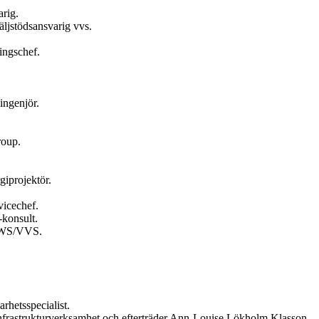
rig.
ljstödsansvarig vvs.
ingschef.
ingenjör.
roup.
giprojektör.
vicechef.
konsult.
 HWS/VVS.
hetsspecialist.
 infrastrukturverksamhet och efterträder Ann-Louise Lökholm Klasson