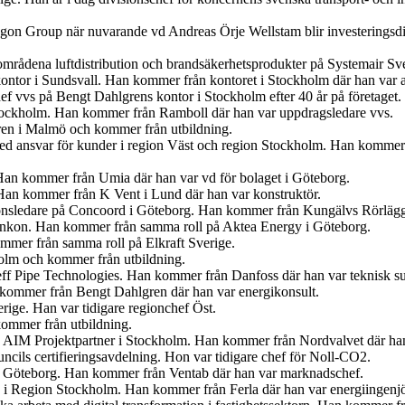
egon Group när nuvarande vd Andreas Örje Wellstam blir investeringsdi
tområdena luftdistribution och brandsäkerhetsprodukter på Systemair Sv
ontor i Sundsvall. Han kommer från kontoret i Stockholm där han var 
f vvs på Bengt Dahlgrens kontor i Stockholm efter 40 år på företaget.
tockholm. Han kommer från Ramboll där han var uppdragsledare vvs.
ren i Malmö och kommer från utbildning.
med ansvar för kunder i region Väst och region Stockholm. Han kommer
Han kommer från Umia där han var vd för bolaget i Göteborg.
an kommer från K Vent i Lund där han var konstruktör.
tionsledare på Concoord i Göteborg. Han kommer från Kungälvs Rörlägge
t Enkon. Han kommer från samma roll på Aktea Energy i Göteborg.
mmer från samma roll på Elkraft Sverige.
olm och kommer från utbildning.
eff Pipe Technologies. Han kommer från Danfoss där han var teknisk s
n kommer från Bengt Dahlgren där han var energikonsult.
erige. Han var tidigare regionchef Öst.
kommer från utbildning.
på AIM Projektpartner i Stockholm. Han kommer från Nordvalvet där han
cils certifieringsavdelning. Hon var tidigare chef för Noll-CO2.
n i Göteborg. Han kommer från Ventab där han var marknadschef.
en i Region Stockholm. Han kommer från Ferla där han var energiingenjö