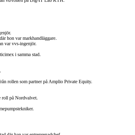
 från vd-rollen på Dig-IT Lab KTH.
enjör.
t där hon var markhandläggare.
n var vvs-ingenjör.
ticimex i samma stad.
.
ån rollen som partner på Amplio Private Equity.
 roll på Nordvalvet.
ärmepumpstekniker.
tad där han var entreprenadchef.