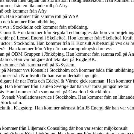
 ska arbeta med digital transformation i fastighetssektorn. Han kommer
mmer från en liknande roll på Afry.
lmö och kommer från Afry.
olm. Han kommer från samma roll på WSP.
lm och kommer från utbildning.
t vvs i Stockholm och kommer från utbildning.
 Consult. Hon kommer från Segula Technologies där hon var projekting
ngenjör på Leosol Energi i Skellefteå. Hon kommer från Skellefteå Kraf
uctor i Stockholm. Han kommer från K-Konsult Arbetsmiljö vvs där ha
terås. Han kommer från Afry där han var uppdragsledare vvs.
gsman på OBM Gruppen i Jönköping. Han kommer från samma roll på An
 Malmö. Han var tidigare drifttekniker på Rögle BK.
an kommer från samma roll på K-System.
r på Metator vvs Konsult i Stockholm och kommer båda från utbildning
mmer från Northvolt där han var underhållsingenjör.
idigare i år när Ferla och Edekyl & Värme gick samman. Han kommer fr
org. Han kommer från Laufen Sverige där han var försäljningsdirektör.
erås. Han kommer från samma roll på Caverion i Stockholm.
 Svensk Ventilationsservice i Stockholm. Han kommer från en liknande
i Stockholm.
 Teknik i Klagstorp. Han kommer närmast från JS Energi där han var v
kommer från Liljemark Consulting där hon var senior miljökonsult.
för Sandbäckens Rör i Linköping. Han kommer från Ventpartner i samma s