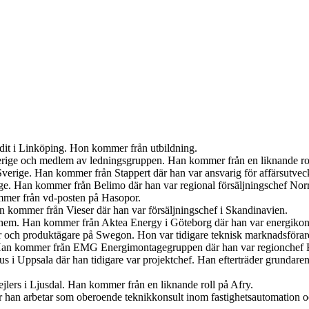
udit i Linköping. Hon kommer från utbildning.
Sverige och medlem av ledningsgruppen. Han kommer från en liknande r
verige. Han kommer från Stappert där han var ansvarig för affärsutveck
ige. Han kommer från Belimo där han var regional försäljningschef Norr
mer från vd-posten på Hasopor.
an kommer från Vieser där han var försäljningschef i Skandinavien.
iahem. Han kommer från Aktea Energy i Göteborg där han var energikon
er och produktägare på Swegon. Hon var tidigare teknisk marknadsförar
 Han kommer från EMG Energimontagegruppen där han var regionchef 
s i Uppsala där han tidigare var projektchef. Han efterträder grundar
jlers i Ljusdal. Han kommer från en liknande roll på Afry.
är han arbetar som oberoende teknikkonsult inom fastighetsautomation 