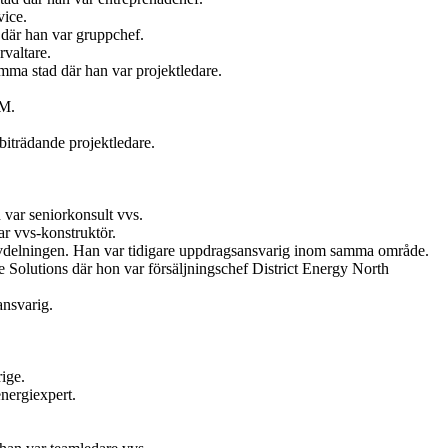
vice.
där han var gruppchef.
valtare.
ma stad där han var projektledare.
AM.
iträdande projektledare.
var seniorkonsult vvs.
r vvs-konstruktör.
vdelningen. Han var tidigare uppdragsansvarig inom samma område.
Solutions där hon var försäljningschef District Energy North
ansvarig.
ige.
nergiexpert.