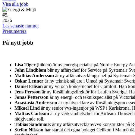
Visa alla jobb
#
5.
2026
Läs senaste numret
Prenumerera
På nytt jobb
Lisa Tiger
(bilden) är ny energispecialist på Nordic Energy A
John Lindblom
blir ny affärschef för Service på Systemair 
Mathias Andersson
är ny affärsutvecklingschef på Systemair S
Oskar Lenner
är ny teknisk säljare i Umeå på Systemair Sver
Daniel Ellison
är ny vd och koncernchef för Comfort. Han kom
Jens Persson
är ny försäljningsdirektör för Laufen Sverige. H
Jonas Pettersson
är ny energi- och teknikspecialist på Victor
Anastasia Andersson
är ny utvecklare av försäljningsprocess
Mikael Lind
är ny senior vvs-ingenjör på WSP i Karlskrona.
Mattias Carlsson
är ny verksamhetschef för Airteam Thorszeliu
rådgivande roll.
Tobias Sandmark
är ny affärsutvecklare/vvs-konstruktör på Re
Stefan Nilsson
har startat det egna bolaget Celikon i Malmö d