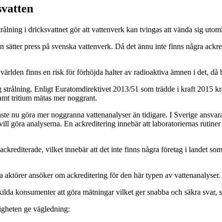
svatten
ålning i dricksvattnet gör att vattenverk kan tvingas att vända sig utom
n sätter press på svenska vattenverk. Då det ännu inte finns några ackr
ärlden finns en risk för förhöjda halter av radioaktiva ämnen i det, då 
g strålning. Enligt Euratomdirektivet 2013/51 som trädde i kraft 2015 k
 samt tritium mätas mer noggrant.
e nu göra mer noggranna vattenanalyser än tidigare. I Sverige ansvarar 
ll göra analyserna. En ackreditering innebär att laboratoriernas rutine
ckrediterade, vilket innebär att det inte finns några företag i landet som
aktörer ansöker om ackreditering för den här typen av vattenanalyser.
skilda konsumenter att göra mätningar vilket ger snabba och säkra svar,
igheten ge vägledning: