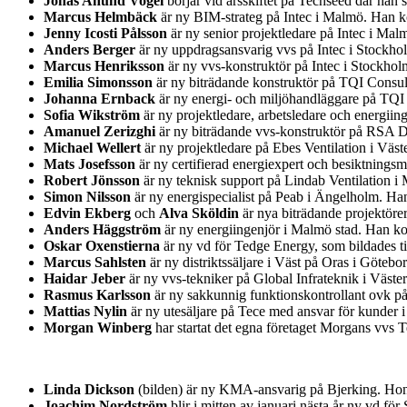
Jonas Anund Vogel
börjar vid årsskiftet på Techseed där han
Marcus Helmbäck
är ny BIM-strateg på Intec i Malmö. Han ko
Jenny Icosti Pålsson
är ny senior projektledare på Intec i Ma
Anders Berger
är ny uppdragsansvarig vvs på Intec i Stockh
Marcus Henriksson
är ny vvs-konstruktör på Intec i Stockho
Emilia Simonsson
är ny biträdande konstruktör på TQI Consul
Johanna Ernback
är ny energi- och miljöhandläggare på TQI
Sofia Wikström
är ny projektledare, arbetsledare och energii
Amanuel Zerizghi
är ny biträdande vvs-konstruktör på RSA D
Michael Wellert
är ny projektledare på Ebes Ventilation i Väs
Mats Josefsson
är ny certifierad energiexpert och besiktnin
Robert Jönsson
är ny teknisk support på Lindab Ventilation i
Simon Nilsson
är ny energispecialist på Peab i Ängelholm. H
Edvin Ekberg
och
Alva Sköldin
är nya biträdande projektöre
Anders Häggström
är ny energiingenjör i Malmö stad. Han ko
Oskar Oxenstierna
är ny vd för Tedge Energy, som bildades t
Marcus Sahlsten
är ny distriktssäljare i Väst på Oras i Göteb
Haidar Jeber
är ny vvs-tekniker på Global Infrateknik i Väst
Rasmus Karlsson
är ny sakkunnig funktionskontrollant ovk på
Mattias Nylin
är ny utesäljare på Tece med ansvar för kunder 
Morgan Winberg
har startat det egna företaget Morgans vvs
Linda Dickson
(bilden) är ny KMA-ansvarig på Bjerking. Hon 
Joachim Nordström
blir i mitten av januari nästa år ny vd 