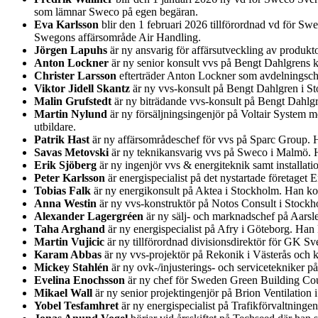
som lämnar Sweco på egen begäran.
Eva Karlsson
blir den 1 februari 2026 tillförordnad vd för Sw
Swegons affärsområde Air Handling.
Jörgen Lapuhs
är ny ansvarig för affärsutveckling av produk
Anton Lockner
är ny senior konsult vvs på Bengt Dahlgrens k
Christer Larsson
efterträder Anton Lockner som avdelningsche
Viktor Jidell Skantz
är ny vvs-konsult på Bengt Dahlgren i S
Malin Grufstedt
är ny biträdande vvs-konsult på Bengt Dahlg
Martin Nylund
är ny försäljningsingenjör på Voltair System 
utbildare.
Patrik Hast
är ny affärsområdeschef för vvs på Sparc Group. 
Savas Metovski
är ny teknikansvarig vvs på Sweco i Malmö. H
Erik Sjöberg
är ny ingenjör vvs & energiteknik samt installa
Peter Karlsson
är energispecialist på det nystartade företage
Tobias Falk
är ny energikonsult på Aktea i Stockholm. Han ko
Anna Westin
är ny vvs-konstruktör på Notos Consult i Stockh
Alexander Lagergréen
är ny sälj- och marknadschef på Aarsl
Taha Arghand
är ny energispecialist på Afry i Göteborg. Ha
Martin Vujicic
är ny tillförordnad divisionsdirektör för GK Sv
Karam Abbas
är ny vvs-projektör på Rekonik i Västerås och 
Mickey Stahlén
är ny ovk-/injusterings- och servicetekniker 
Evelina Enochsson
är ny chef för Sweden Green Building Coun
Mikael Wall
är ny senior projektingenjör på Brion Ventilatio
Yobel Tesfamhret
är ny energispecialist på Trafikförvaltning