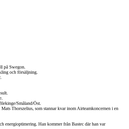
oll på Swegon.
ling och försäljning.
.
sult.
e.
Blekinge/Småland/Öst.
en Mats Thorszelius, som stannar kvar inom Airteamkoncernen i en
och energioptimering. Han kommer från Bastec där han var