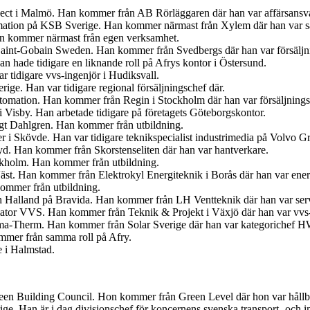
ject i Malmö. Han kommer från AB Rörläggaren där han var affärsansva
mation på KSB Sverige. Han kommer närmast från Xylem där han var sä
an kommer närmast från egen verksamhet.
s Saint-Gobain Sweden. Han kommer från Svedbergs där han var försäljn
 hade tidigare en liknande roll på Afrys kontor i Östersund.
r tidigare vvs-ingenjör i Hudiksvall.
ige. Han var tidigare regional försäljningschef där.
tomation. Han kommer från Regin i Stockholm där han var försäljnings
 Visby. Han arbetade tidigare på företagets Göteborgskontor.
ngt Dahlgren. Han kommer från utbildning.
er i Skövde. Han var tidigare teknikspecialist industrimedia på Volvo G
. Han kommer från Skorstenseliten där han var hantverkare.
ockholm. Han kommer från utbildning.
Väst. Han kommer från Elektrokyl Energiteknik i Borås där han var ener
ommer från utbildning.
ch Halland på Bravida. Han kommer från LH Ventteknik där han var ser
iator VVS. Han kommer från Teknik & Projekt i Växjö där han var vvs-
ima-Therm. Han kommer från Solar Sverige där han var kategorichef
ommer från samma roll på Afry.
e i Halmstad.
en Building Council. Hon kommer från Green Level där hon var hållbar
ige. Han är i dag divisionschef för koncernens svenska transport- och